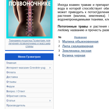
Иногда взамен травам и препара
вода в которой способствует об
может приводить к потоотделени
растения (малина, земляника)
водонепроницаемыми тканями, кле
Потогонные травы
и растения 
любому названию и прочесть раз
№
Название
Тренажер-кушетка Грэвитрин для
Малина обыкновенная
1
лечения позвоночника и массажа
Липа сердцевидная
2
спины
Земляника лесная
3
Бузина черная
4
Меню Грэвитрин
Главная
Интернет-магазин Grevitrin-yug
Оплата
Доставка
Отзывы
Форум
Вопрос / Ответ
Обратная связь
Статьи
Производитель