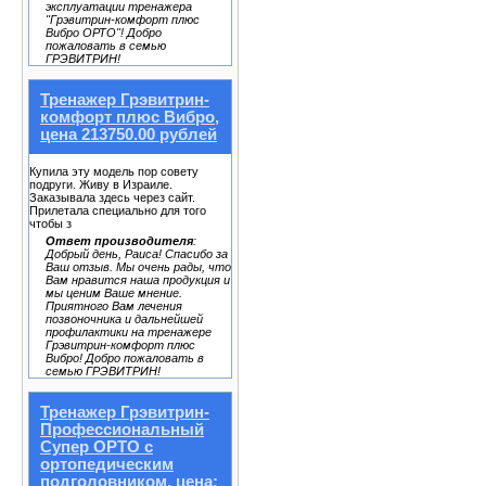
эксплуатации тренажера
"Грэвитрин-комфорт плюс
Вибро ОРТО"! Добро
пожаловать в семью
ГРЭВИТРИН!
Тренажер Грэвитрин-
комфорт плюс Вибро,
цена 213750.00 рублей
Купила эту модель пор совету
подруги. Живу в Израиле.
Заказывала здесь через сайт.
Прилетала специально для того
чтобы з
Ответ производителя
:
Добрый день, Раиса! Спасибо за
Ваш отзыв. Мы очень рады, что
Вам нравится наша продукция и
мы ценим Ваше мнение.
Приятного Вам лечения
позвоночника и дальнейшей
профилактики на тренажере
Грэвитрин-комфорт плюс
Вибро! Добро пожаловать в
семью ГРЭВИТРИН!
Тренажер Грэвитрин-
Профессиональный
Супер ОРТО с
ортопедическим
подголовником, цена: