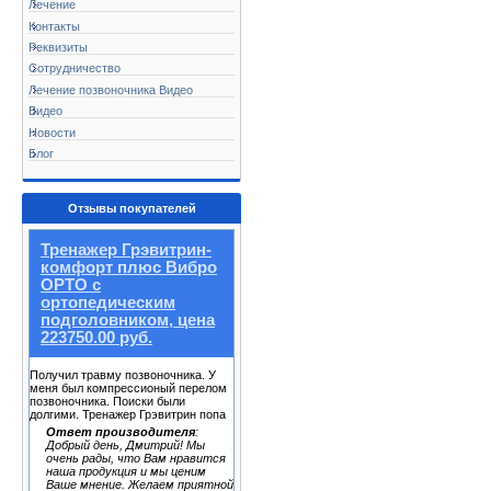
Лечение
Контакты
Реквизиты
Сотрудничество
Лечение позвоночника Видео
Видео
Новости
Блог
Отзывы покупателей
Тренажер Грэвитрин-
комфорт плюс Вибро
ОРТО с
ортопедическим
подголовником, цена
223750.00 руб.
Получил травму позвоночника. У
меня был компрессионый перелом
позвоночника. Поиски были
долгими. Тренажер Грэвитрин попа
Ответ производителя
:
Добрый день, Дмитрий! Мы
очень рады, что Вам нравится
наша продукция и мы ценим
Ваше мнение. Желаем приятной