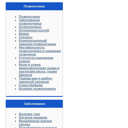
Позвоночник
Позвоночник
Заболевания
позвоночника
Остеохондроз
Остеопороз костей
Ишиас
Сколиоз
Компрессионный
перелом позвоночника
Нестабильность
позвоночника и смещение
позвонков
Сутулость,нарушение
осанки
Боли в спине,
межпозвонковая грыжа и
протрузия диска, грыжа
Шморля
Травма шеи и шейно-
черепной синдром
Спина Бифида
Болезни позвоночника
Заболевания
Болезни глаз
Органов дыхания
Врожденные пороки
сердца
Приобретенные пороки