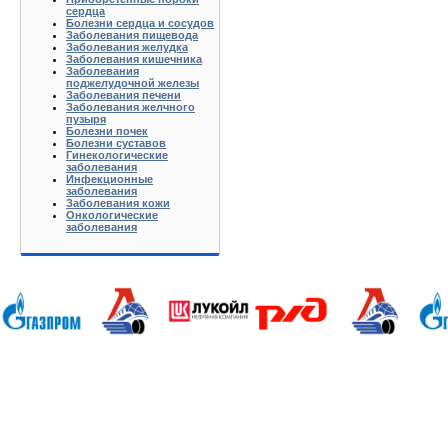
сердца
Болезни сердца и сосудов
Заболевания пищевода
Заболевания желудка
Заболевания кишечника
Заболевания
поджелудочной железы
Заболевания печени
Заболевания желчного
пузыря
Болезни почек
Болезни суставов
Гинекологические
заболевания
Инфекционные
заболевания
Заболевания кожи
Онкологические
заболевания
Анапа Армавир Белореченск Геленджик Ейск Краснодар Кропоткин Крымск Лабинск Новороссийск Славянс
Волгоград Вологда Воронеж Астрахань Архангельск Брянск Иваново Казань Калининград Калуга Кемерово Л
Нижний Новгород Новгород Новосибирск Омск Москва Псков Мурманск Обнинск Оренбург Самара Санкт-Петер
на-Дону Рязань Чебоксары Челябинск Чита Якутск Ярославль 50 лет Октября Агеево Александров Алек
Батюшково Белоозерский Белоомуг Белые Столбы Белый Белый Городок Берендеево Богородское Бол Гр
Внуково Волоколамск Воротынск Воскресенск Востряково Выкопанка Высокиничи Высоковск Высокое Г
Дзержинский Дмитров Дмитровский Погост Дмитровское Долгопрудный Домодедово Дорохово Дрезна Дубна 
Зарайск Захарово Звенигород Зеленоград Зубово Ивакино Иванисово Ивантеевка Иваньково Износки Изоп