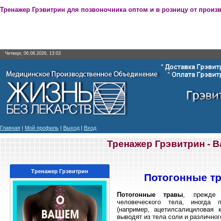
Тренажер Грэвитрин для позвоночника оптом и в розницу от произ
Четверг, 06.08.2026, 13:03
Главная
|
Мой профиль
|
Выход
|
Вход
Тренажер Грэвитрин - 
Тренажер Грэвитрин
Потогонные тр
Потогонные травы
, прежде 
человеческого тела, иногда 
(например, ацетилсалициловая
выводят из тела соли и различног