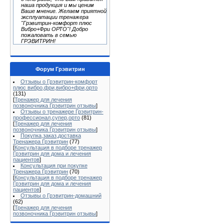
наша продукция и мы ценим
Ваше мнение. Желаем приятной
эксплуатации тренажера
"Грэвитрин-комфорт плюс
Вибро+Фри ОРТО"! Добро
пожаловать в семью
ГРЭВИТРИН!
Форум Грэвитрин
Отзывы о Грэвитрин-комфорт
плюс вибро,фри,вибро+фри,орто
(131)
[
Тренажер для лечения
позвоночника Грэвитрин отзывы
]
Отзывы о тренажере Грэвитрин-
профессионал,супер,орто
(81)
[
Тренажер для лечения
позвоночника Грэвитрин отзывы
]
Покупка,заказ,доставка
Тренажера Грэвитрин
(77)
[
Консультация в подборе тренажер
Грэвитрин для дома и лечения
пациентов
]
Консультация при покупке
Тренажера Грэвитрин
(70)
[
Консультация в подборе тренажер
Грэвитрин для дома и лечения
пациентов
]
Отзывы о Грэвитрин-домашний
(62)
[
Тренажер для лечения
позвоночника Грэвитрин отзывы
]