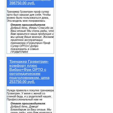
398750.00 руб.
Тренажер Грэвитрин проф супер
орто был заказан для себя. Чтобы
можно было пользоваться дома.
Эта модель мне понравилась
Ответ производителя
:
Добрый день, Игорь! Спасибо за
Ваш отзыв! Мы очень рады, что
Вам нравится наша продукция и
мы ценим Ваше мнение. Желаем
приятной эксплуатации
тренажера «Грэвитрин-Проф
Супер ОРТО»! Добро
пожаловать в семью
ГРЭВИТРИН!
Тренажер Грэвитрин-
комфорт плюс
Вибро+Фри ОРТО с
ортопедическим
подголовником, цена
253750.00 руб.
Нужда привела к покупке тренажера
Грэвитрин. У меня с женой со
спиной беда, и у родителей наших.
Профессиональный нам не
Ответ производителя
:
Добрый день, Дамир!
Благодарим за Ваш отзыв. Мы
очень рады, что Вам нравится