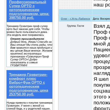
Профессиональный
наш ро
Супер ОРТО с
ортопедическим
подголовником, цена:
398750.00 руб.
Олег - г.Усть-Лабинск
Дата: Воскрес
Взял 
Группа: Гости
Тренажер Грэвитрин проф супер
орто был заказан для себя. Чтобы
Проф с
можно было пользоваться дома.
Эта модель мне понравилась
Проф с
Ответ производителя
:
Добрый день, Игорь! Спасибо за
мной д
Ваш отзыв! Мы очень рады, что
Вам нравится наша продукция и
Пацие
мы ценим Ваше мнение. Желаем
приятной эксплуатации
удовол
тренажера «Грэвитрин-Проф
Супер ОРТО»! Добро
процед
пожаловать в семью
ГРЭВИТРИН!
прозре
нагляд
Тренажер Грэвитрин-
Я шел 
комфорт плюс
Вибро+Фри ОРТО с
покупк
ортопедическим
соцзащ
подголовником, цена
253750.00 руб.
этого 
полож
Нужда привела к покупке тренажера
Грэвитрин. У меня с женой со
фронта
спиной беда, и у родителей наших.