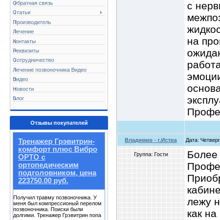
с нерв
Обратная связь
Статьи
межпоз
Производитель
жидкос
Лечение
на про
Контакты
ожидан
Реквизиты
Сотрудничество
работа
Лечение позвоночника Видео
эмоции
Видео
основа
Новости
эксплу
Блог
Профе
Отзывы покупателей
Владимир - г.Истра
Дата: Четверг
Тренажер Грэвитрин-
комфорт плюс Вибро
Более 
Группа: Гости
ОРТО с
Профе
ортопедическим
подголовником, цена
Приоб
223750.00 руб.
кабине
Получил травму позвоночника. У
лежу н
меня был компрессионый перелом
позвоночника. Поиски были
как на
долгими. Тренажер Грэвитрин попа