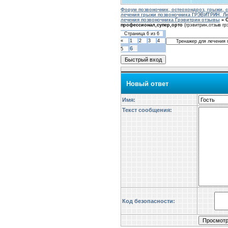
Форум позвоночник, остеохондроз, грыжи, с
лечения грыжи позвоночника ГРЭВИТРИН. Ле
лечения позвоночника Грэвитрин отзывы
»
профессионал,супер,орто
(грэвитрин,отзыв г
Страница
6
из
6
«
1
2
3
4
6
5
Новый ответ
Имя:
Текст сообщения:
Код безопасности: