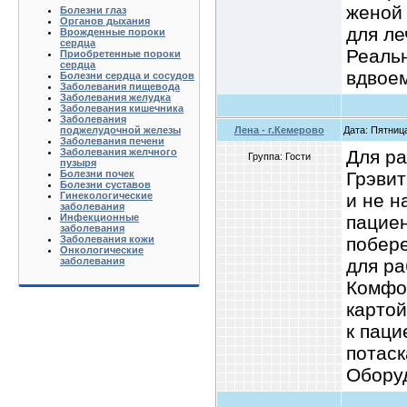
женой
Болезни глаз
Органов дыхания
для ле
Врожденные пороки
сердца
Реальн
Приобретенные пороки
сердца
вдвоем
Болезни сердца и сосудов
Заболевания пищевода
Заболевания желудка
Заболевания кишечника
Заболевания
Лена - г.Кемерово
Дата: Пятниц
поджелудочной железы
Заболевания печени
Для ра
Заболевания желчного
Группа: Гости
пузыря
Грэвит
Болезни почек
Болезни суставов
и не н
Гинекологические
заболевания
пациен
Инфекционные
заболевания
побере
Заболевания кожи
Онкологические
для ра
заболевания
Комфор
картой
к паци
потаск
Оборуд