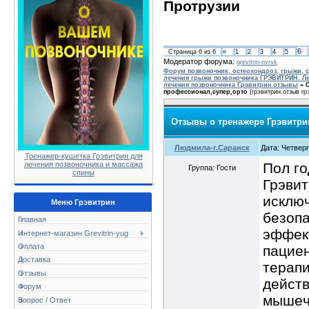
Протрузии
6
Страница
6
из
6
«
1
2
3
4
5
Модератор форума:
grevitrin-nvrsk
Форум позвоночник, остеохондроз, грыжи, с
лечения грыжи позвоночника ГРЭВИТРИН. Ле
лечения позвоночника Грэвитрин отзывы
»
профессионал,супер,орто
(грэвитрин,отзыв г
Отзывы о тренажере Грэвитри
Людмила-г.Саранск
Дата: Четверг
Тренажер-кушетка Грэвитрин для
Пол го
лечения позвоночника и массажа
Группа: Гости
спины
Грэвит
исключ
Меню Грэвитрин
безопа
Главная
эффект
Интернет-магазин Grevitrin-yug
Оплата
пацие
Доставка
терапи
Отзывы
действ
Форум
мышeч
Вопрос / Ответ