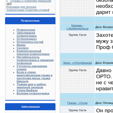
Отзывы о Грэвитрин-домашний
(62)
необх
[
Тренажер для лечения
позвоночника Грэвитрин отзывы
]
дарит 
Позвоночник
Карима -
Дата: Воскрес
г.Зеленодольск
Позвоночник
Заболевания
Захоте
Группа: Гости
позвоночника
Остеохондроз
мужу з
Остеопороз костей
Ишиас
Проф 
Сколиоз
Компрессионный
перелом позвоночника
Нестабильность
позвоночника и смещение
Зина - ст.Голубицкая
Дата: Вторник
позвонков
Сутулость,нарушение
Давно 
осанки
Группа: Гости
Боли в спине,
ОРТО. 
межпозвонковая грыжа и
протрузия диска, грыжа
не с ч
Шморля
Травма шеи и шейно-
нравит
черепной синдром
Спина Бифида
Болезни позвоночника
Гриша - г.Сочи
Дата: Пятница
Заболевания
Он про
Группа: Гости