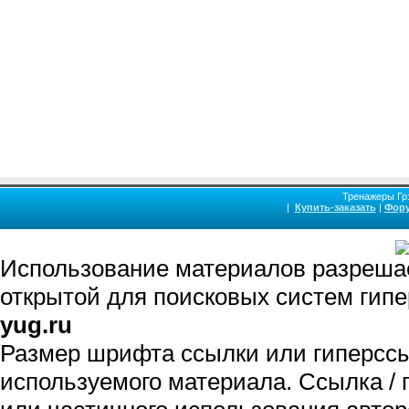
Старожилово Старьево Степанцево Стол
Суховерково Сходня Сычево Талдом Тарус
Троицк Туголесский Бор Туменское Тургино
Федорцово Федякино Ферзиково Фосфори
Хорлово Хотьково Храпуново Черкутино
Шатурторф Шаховская Щелково Щербинка 
Польский Юхнов Ясногорск Яхрома
Массажная кровать купить для массажа спины массажный трена
Тренажеры Грэ
позвоночника, растяжка позвоночника, разгрузка позвоночника, су
|
Купить-заказать
|
Фор
Тренажер-кушетка для лечения позвоночника и массаж спины купить Гр
протрузии, грыжи шморля, ишиаса, радикулита, s-образного сколиоза ле
сколиоза, межпозвоночной грыжи, грыжи диска, протрузии, кифоза, грыжи
Использование материалов разрешае
открытой для поисковых систем гип
yug.ru
Размер шрифта ссылки или гиперсс
используемого материала. Ссылка / 