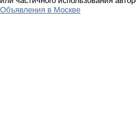
или частичного использования авто
Объявления в Москве
Использование материалов разрешае
открытой для поисковых систем гип
beztabletki.ru
Размер шрифта ссылки или гиперсс
используемого материала. Ссылка / 
или частичного использования авто