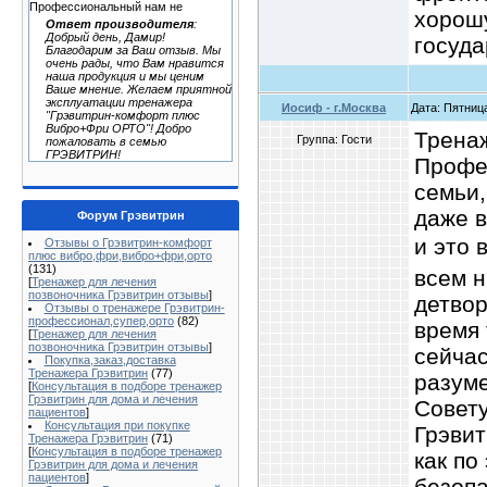
Профессиональный нам не
хорош
Ответ производителя
:
Добрый день, Дамир!
госуда
Благодарим за Ваш отзыв. Мы
очень рады, что Вам нравится
наша продукция и мы ценим
Ваше мнение. Желаем приятной
эксплуатации тренажера
Иосиф - г.Москва
Дата: Пятница
"Грэвитрин-комфорт плюс
Вибро+Фри ОРТО"! Добро
Трена
Группа: Гости
пожаловать в семью
ГРЭВИТРИН!
Профе
семьи,
даже в
Форум Грэвитрин
и это 
Отзывы о Грэвитрин-комфорт
плюс вибро,фри,вибро+фри,орто
(131)
всем н
[
Тренажер для лечения
позвоночника Грэвитрин отзывы
]
детвор
Отзывы о тренажере Грэвитрин-
профессионал,супер,орто
(82)
время 
[
Тренажер для лечения
позвоночника Грэвитрин отзывы
]
сейчас
Покупка,заказ,доставка
Тренажера Грэвитрин
(77)
разуме
[
Консультация в подборе тренажер
Грэвитрин для дома и лечения
Совету
пациентов
]
Консультация при покупке
Грэвит
Тренажера Грэвитрин
(71)
[
Консультация в подборе тренажер
как по
Грэвитрин для дома и лечения
пациентов
]
безопа