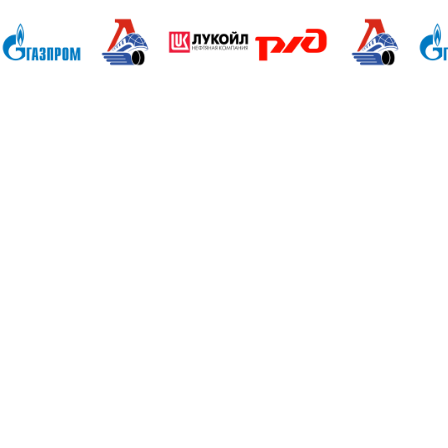
Анапа Армавир Белореченск Геленджик 
Славянск-на-Кубани Сочи Тимашевск Т
Владикавказ Владимир Благовещенск Екате
Брянск Иваново Казань Калининград Калуг
Ижевск Краснодар Красноярск Иркутск М
Новгород Новгород Новосибирск Омск М
Петербург Саранск Саратов Смоленск Ста
Ульяновск Томск Уфа Тула Тюмень Ростов-
50 лет Октября Агеево Александров Ал
Бавлены Бакшеево Балабаново Балаки
Белоозерский Белоомуг Белые Столбы Бел
Михайловское Бол Поляны Боровск Бород
Верея Видное Виленка Внуково Волоколамс
Высоковск Высокое Гаврилов Посад Голи
Гурьево д.Жилино-Горки Давыдово Деде
Дмитровское Долгопрудный Домодедово Д