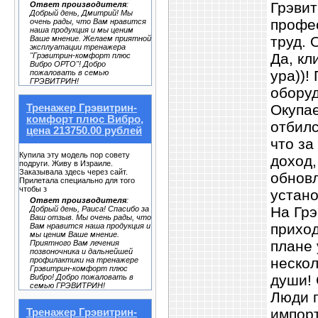
Грэвит
Ответ производителя
:
Добрый день, Дмитрий! Мы
профес
очень рады, что Вам нравится
наша продукция и мы ценим
труд. 
Ваше мнение. Желаем приятной
эксплуатации тренажера
Да, кл
"Грэвитрин-комфорт плюс
Вибро ОРТО"! Добро
ура))!
пожаловать в семью
ГРЭВИТРИН!
оборуд
Окупае
Тренажер Грэвитрин-
комфорт плюс Вибро,
отбилс
цена 213750.00 рублей
что за
Купила эту модель пор совету
доход,
подруги. Живу в Израиле.
Заказывала здесь через сайт.
обновл
Прилетала специально для того
чтобы з
устано
Ответ производителя
:
На Грэ
Добрый день, Раиса! Спасибо за
Ваш отзыв. Мы очень рады, что
приход
Вам нравится наша продукция и
мы ценим Ваше мнение.
плане 
Приятного Вам лечения
позвоночника и дальнейшей
нескол
профилактики на тренажере
Грэвитрин-комфорт плюс
души! 
Вибро! Добро пожаловать в
семью ГРЭВИТРИН!
Люди п
импорт
Тренажер Грэвитрин-