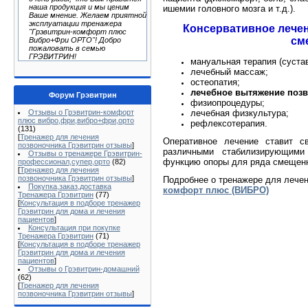
наша продукция и мы ценим
ишемии головного мозга и т.д.).
Ваше мнение. Желаем приятной
эксплуатации тренажера
Консервативное лече
"Грэвитрин-комфорт плюс
см
Вибро+Фри ОРТО"! Добро
пожаловать в семью
ГРЭВИТРИН!
мануальная терапия (суста
лечебный массаж;
остеопатия;
лечебное вытяжение позв
Форум Грэвитрин
физиопроцедуры;
Отзывы о Грэвитрин-комфорт
лечебная физкультура;
плюс вибро,фри,вибро+фри,орто
рефлексотерапия.
(131)
[
Тренажер для лечения
Оперативное лечение ставит с
позвоночника Грэвитрин отзывы
]
различными стабилизирующими
Отзывы о тренажере Грэвитрин-
функцию опоры для ряда смещенн
профессионал,супер,орто
(82)
[
Тренажер для лечения
позвоночника Грэвитрин отзывы
]
Подробнее о тренажере для лечен
Покупка,заказ,доставка
комфорт плюс (ВИБРО)
Тренажера Грэвитрин
(77)
[
Консультация в подборе тренажер
Грэвитрин для дома и лечения
пациентов
]
Консультация при покупке
Тренажера Грэвитрин
(71)
[
Консультация в подборе тренажер
Грэвитрин для дома и лечения
пациентов
]
Отзывы о Грэвитрин-домашний
(62)
[
Тренажер для лечения
позвоночника Грэвитрин отзывы
]