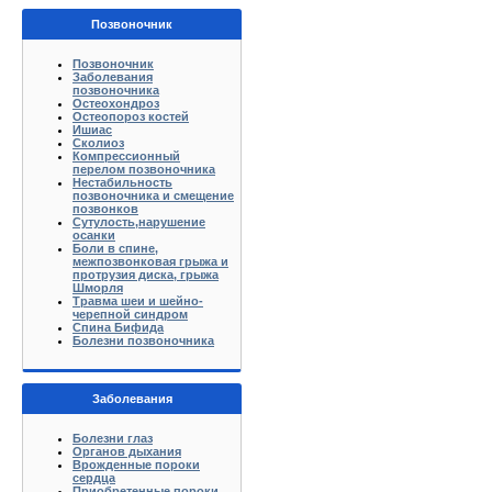
Позвоночник
Позвоночник
Заболевания
позвоночника
Остеохондроз
Остеопороз костей
Ишиас
Сколиоз
Компрессионный
перелом позвоночника
Нестабильность
позвоночника и смещение
позвонков
Сутулость,нарушение
осанки
Боли в спине,
межпозвонковая грыжа и
протрузия диска, грыжа
Шморля
Травма шеи и шейно-
черепной синдром
Спина Бифида
Болезни позвоночника
Заболевания
Болезни глаз
Органов дыхания
Врожденные пороки
сердца
Приобретенные пороки