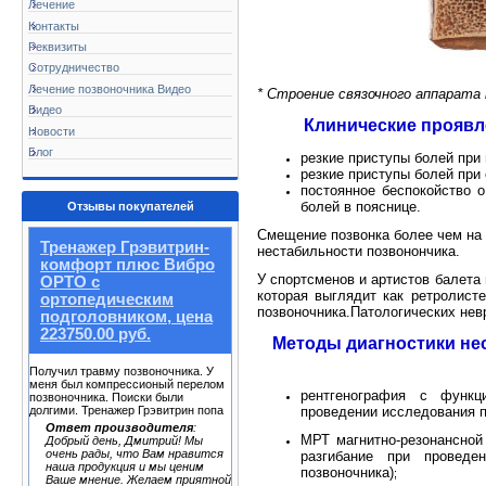
Лечение
Контакты
Реквизиты
Сотрудничество
Лечение позвоночника Видео
* Строение связочного аппарата п
Видео
Клинические проявл
Новости
Блог
резкие приступы болей при
резкие приступы болей при
постоянное беспокойство о
болей в пояснице.
Отзывы покупателей
Смещение позвонка более чем на 
Тренажер Грэвитрин-
нестабильности позвонончика.
комфорт плюс Вибро
У спортсменов и артистов балет
ОРТО с
которая выглядит как ретролист
ортопедическим
позвоночника.Патологических нев
подголовником, цена
223750.00 руб.
Методы диагностики не
Получил травму позвоночника. У
меня был компрессионый перелом
рентгенография с функц
позвоночника. Поиски были
проведении исследования п
долгими. Тренажер Грэвитрин попа
Ответ производителя
:
МРТ магнитно-резонансной
Добрый день, Дмитрий! Мы
очень рады, что Вам нравится
разгибание при проведе
наша продукция и мы ценим
позвоночника)
;
Ваше мнение. Желаем приятной