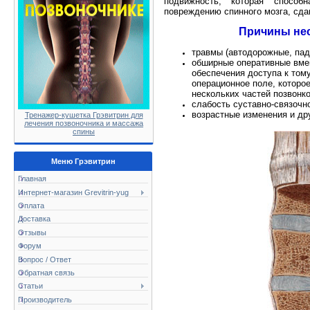
подвижность, которая способ
повреждению спинного мозга, сда
Причины нес
травмы (автодорожные, пад
обширные оперативные вмеш
обеспечения доступа к том
операционное поле, которо
нескольких частей позвонко
слабость суставно-связочно
возрастные изменения и др
Тренажер-кушетка Грэвитрин для
лечения позвоночника и массажа
спины
Меню Грэвитрин
Главная
Интернет-магазин Grevitrin-yug
Оплата
Доставка
Отзывы
Форум
Вопрос / Ответ
Обратная связь
Статьи
Производитель