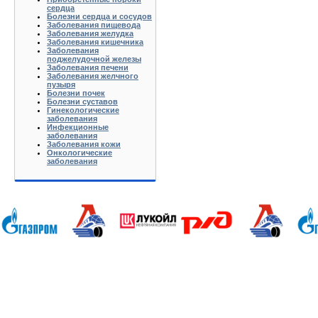
сердца
Болезни сердца и сосудов
Заболевания пищевода
Заболевания желудка
Заболевания кишечника
Заболевания
поджелудочной железы
Заболевания печени
Заболевания желчного
пузыря
Болезни почек
Болезни суставов
Гинекологические
заболевания
Инфекционные
заболевания
Заболевания кожи
Онкологические
заболевания
Анапа Армавир Белореченск Геленджик Ейск Краснодар Кропоткин Крымск Лабинск Новороссийск Славянс
Волгоград Вологда Воронеж Астрахань Архангельск Брянск Иваново Казань Калининград Калуга Кемерово Л
Нижний Новгород Новгород Новосибирск Омск Москва Псков Мурманск Обнинск Оренбург Самара Санкт-Петер
на-Дону Рязань Чебоксары Челябинск Чита Якутск Ярославль 50 лет Октября Агеево Александров Алек
Батюшково Белоозерский Белоомуг Белые Столбы Белый Белый Городок Берендеево Богородское Бол Гр
Внуково Волоколамск Воротынск Воскресенск Востряково Выкопанка Высокиничи Высоковск Высокое Г
Дзержинский Дмитров Дмитровский Погост Дмитровское Долгопрудный Домодедово Дорохово Дрезна Дубна 
Зарайск Захарово Звенигород Зеленоград Зубово Ивакино Иванисово Ивантеевка Иваньково Износки Изоп