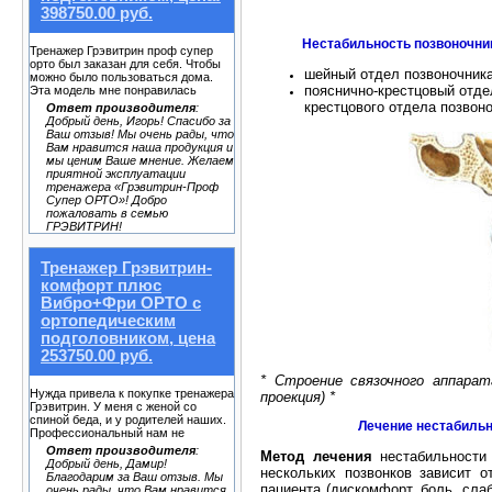
398750.00 руб.
Нестабильность позвоночник
Тренажер Грэвитрин проф супер
орто был заказан для себя. Чтобы
шейный отдел позвоночник
можно было пользоваться дома.
пояснично-крестцовый отде
Эта модель мне понравилась
крестцового отдела позвоно
Ответ производителя
:
Добрый день, Игорь! Спасибо за
Ваш отзыв! Мы очень рады, что
Вам нравится наша продукция и
мы ценим Ваше мнение. Желаем
приятной эксплуатации
тренажера «Грэвитрин-Проф
Супер ОРТО»! Добро
пожаловать в семью
ГРЭВИТРИН!
Тренажер Грэвитрин-
комфорт плюс
Вибро+Фри ОРТО с
ортопедическим
подголовником, цена
253750.00 руб.
* Строение связочного аппарат
Нужда привела к покупке тренажера
проекция) *
Грэвитрин. У меня с женой со
спиной беда, и у родителей наших.
Лечение нестабильн
Профессиональный нам не
Ответ производителя
:
Метод лечения
нестабильности 
Добрый день, Дамир!
нескольких позвонков зависит 
Благодарим за Ваш отзыв. Мы
пациента (дискомфорт, боль, сла
очень рады, что Вам нравится