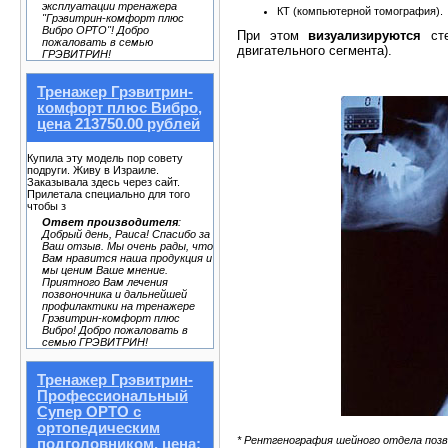
эксплуатации тренажера
КТ (компьютерной томография).
"Грэвитрин-комфорт плюс
Вибро ОРТО"! Добро
При этом
визуализируются
сте
пожаловать в семью
двигательного сегмента).
ГРЭВИТРИН!
Тренажер Грэвитрин-
комфорт плюс Вибро,
цена 213750.00 рублей
Купила эту модель пор совету
подруги. Живу в Израиле.
Заказывала здесь через сайт.
Прилетала специально для того
чтобы з
Ответ производителя
:
Добрый день, Раиса! Спасибо за
Ваш отзыв. Мы очень рады, что
Вам нравится наша продукция и
мы ценим Ваше мнение.
Приятного Вам лечения
позвоночника и дальнейшей
профилактики на тренажере
Грэвитрин-комфорт плюс
Вибро! Добро пожаловать в
семью ГРЭВИТРИН!
Тренажер Грэвитрин-
Профессиональный
Супер ОРТО с
ортопедическим
* Рентгенография шейного отдела позво
подголовником, цена: