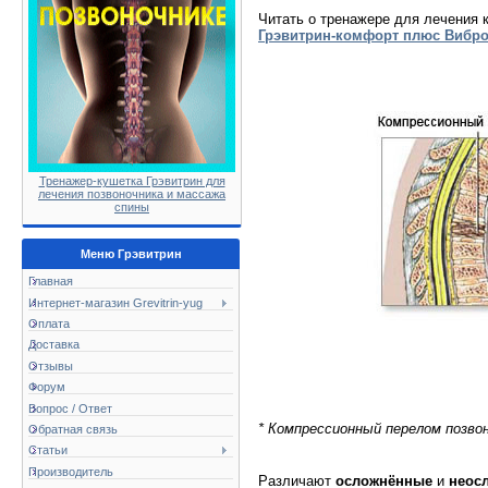
Читать о тренажере для лечения 
Грэвитрин-комфорт плюс Вибр
Тренажер-кушетка Грэвитрин для
лечения позвоночника и массажа
спины
Меню Грэвитрин
Главная
Интернет-магазин Grevitrin-yug
Оплата
Доставка
Отзывы
Форум
Вопрос / Ответ
* Компрессионный перелом позвоно
Обратная связь
Статьи
Производитель
Различают
осложнённые
и
неос