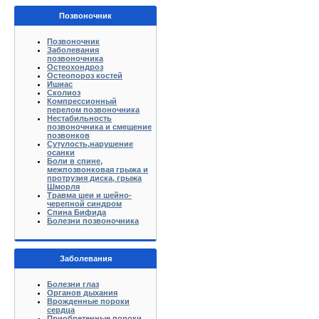
Позвоночник
Позвоночник
Заболевания
позвоночника
Остеохондроз
Остеопороз костей
Ишиас
Сколиоз
Компрессионный
перелом позвоночника
Нестабильность
позвоночника и смещение
позвонков
Сутулость,нарушение
осанки
Боли в спине,
межпозвонковая грыжа и
протрузия диска, грыжа
Шморля
Травма шеи и шейно-
черепной синдром
Спина Бифида
Болезни позвоночника
Заболевания
Болезни глаз
Органов дыхания
Врожденные пороки
сердца
Приобретенные пороки