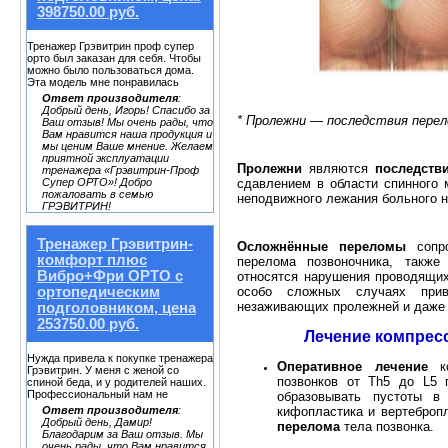
398750.00 руб.
Тренажер Грэвитрин проф супер
орто был заказан для себя. Чтобы
можно было пользоваться дома.
Эта модель мне понравилась
Ответ производителя
:
Добрый день, Игорь! Спасибо за
* Пролежни — последствия перело
Ваш отзыв! Мы очень рады, что
Вам нравится наша продукция и
мы ценим Ваше мнение. Желаем
приятной эксплуатации
Пролежни
являются
последств
тренажера «Грэвитрин-Проф
сдавлением в области спинного 
Супер ОРТО»! Добро
пожаловать в семью
неподвижного лежания больного н
ГРЭВИТРИН!
Тренажер Грэвитрин-
Осложнённые переломы
сопро
комфорт плюс
перелома позвоночника, также
Вибро+Фри ОРТО с
относятся нарушения проводящих
особо сложных случаях прив
ортопедическим
незаживающих пролежней и даже 
подголовником, цена
253750.00 руб.
Лечение компрес
Нужда привела к покупке тренажера
Оперативное лечение
ко
Грэвитрин. У меня с женой со
позвонков от Th5 до L5 
спиной беда, и у родителей наших.
Профессиональный нам не
образовывать пустоты в 
кифопластика и вертеброп
Ответ производителя
:
Добрый день, Дамир!
перелома
тела позвонка.
Благодарим за Ваш отзыв. Мы
очень рады, что Вам нравится