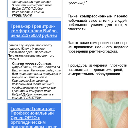
эксплуатации тренажера
проекция) *
"Грэвитрин-комфорт плюс
Вибро ОРТО"! Добро
пожаловать в семью
ГРЭВИТРИН!
Такие
компрессионные перело
небольшой высоты или у людей п
небольшого усилия для того, ч
Тренажер Грэвитрин-
плоскости.
комфорт плюс Вибро,
цена 213750.00 рублей
Часто такие компрессионные пере
Купила эту модель пор совету
не причиняют большого неудоб
подруги. Живу в Израиле.
проведении рентгенографии.
Заказывала здесь через сайт.
Прилетала специально для того
чтобы з
Ответ производителя
:
Процедура измерения плотности
Добрый день, Раиса! Спасибо за
называется денситометрией,
Ваш отзыв. Мы очень рады, что
измерительном оборудовании.
Вам нравится наша продукция и
мы ценим Ваше мнение.
Приятного Вам лечения
позвоночника и дальнейшей
профилактики на тренажере
Грэвитрин-комфорт плюс
Вибро! Добро пожаловать в
семью ГРЭВИТРИН!
Тренажер Грэвитрин-
Профессиональный
Супер ОРТО с
ортопедическим
подголовником, цена: