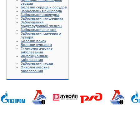
сердца
Болезни сердца и сосудов
Заболевания пищевода
Заболевания желудка
Заболевания кишечника
Заболевания
поджелудочной железы
Заболевания печени
Заболевания желчного
пузыря
Болезни почек
Болезни суставов
Гинекологические
заболевания
Инфекционные
заболевания
Заболевания кожи
Онкологические
заболевания
Анапа Армавир Белореченск Геленджик Ейск Краснодар Кропоткин Крымск Лабинск Новороссийск Славянс
Волгоград Вологда Воронеж Астрахань Архангельск Брянск Иваново Казань Калининград Калуга Кемерово Л
Нижний Новгород Новгород Новосибирск Омск Москва Псков Мурманск Обнинск Оренбург Самара Санкт-Петер
на-Дону Рязань Чебоксары Челябинск Чита Якутск Ярославль 50 лет Октября Агеево Александров Алек
Батюшково Белоозерский Белоомуг Белые Столбы Белый Белый Городок Берендеево Богородское Бол Гр
Внуково Волоколамск Воротынск Воскресенск Востряково Выкопанка Высокиничи Высоковск Высокое Г
Дзержинский Дмитров Дмитровский Погост Дмитровское Долгопрудный Домодедово Дорохово Дрезна Дубна 
Зарайск Захарово Звенигород Зеленоград Зубово Ивакино Иванисово Ивантеевка Иваньково Износки Изоп