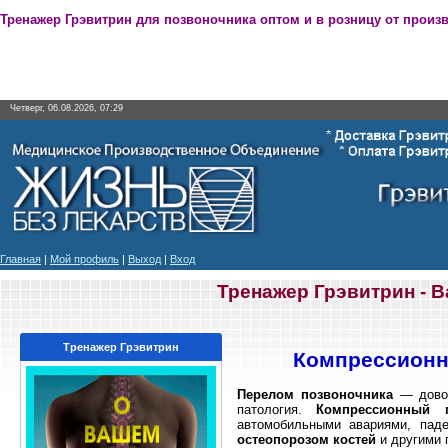
Тренажер Грэвитрин для позвоночника оптом и в розницу от произ
Четверг, 06.08.2026, 07:29
Главная
|
Мой профиль
|
Выход
|
Вход
Тренажер Грэвитрин - 
Тренажер Грэвитрин
Компрессионн
Перелом позвоночника
— довол
патология.
Компрессионный 
автомобильными авариями, пад
остеопорозом костей
и другими 