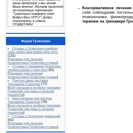
наша продукция и мы ценим
Ваше мнение. Желаем приятной
Консервативное лечение
эксплуатации тренажера
себя соблюдение постельн
"Грэвитрин-комфорт плюс
позвоночника, физиопроц
Вибро+Фри ОРТО"! Добро
терапию на тренажере Гр
пожаловать в семью
ГРЭВИТРИН!
Форум Грэвитрин
Отзывы о Грэвитрин-комфорт
плюс вибро,фри,вибро+фри,орто
(131)
[
Тренажер для лечения
позвоночника Грэвитрин отзывы
]
Отзывы о тренажере Грэвитрин-
профессионал,супер,орто
(81)
[
Тренажер для лечения
позвоночника Грэвитрин отзывы
]
Покупка,заказ,доставка
Тренажера Грэвитрин
(77)
[
Консультация в подборе тренажер
Грэвитрин для дома и лечения
пациентов
]
Консультация при покупке
Тренажера Грэвитрин
(70)
[
Консультация в подборе тренажер
Грэвитрин для дома и лечения
пациентов
]
Отзывы о Грэвитрин-домашний
(62)
[
Тренажер для лечения
позвоночника Грэвитрин отзывы
]