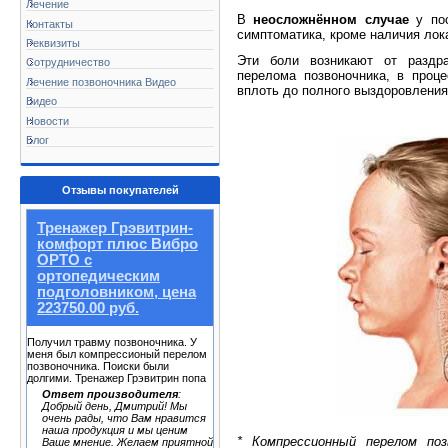
Лечение
В
неосложнённом случае
у пос
Контакты
симптоматика, кроме наличия лок
Реквизиты
Эти боли возникают от раздра
Сотрудничество
перелома позвоночника, в проце
Лечение позвоночника Видео
вплоть до полного выздоровления
Видео
Новости
Блог
Отзывы покупателей
Тренажер Грэвитрин-
комфорт плюс Вибро
ОРТО с
ортопедическим
подголовником, цена
223750.00 руб.
Получил травму позвоночника. У
меня был компрессионый перелом
позвоночника. Поиски были
долгими. Тренажер Грэвитрин попа
Ответ производителя
:
Добрый день, Дмитрий! Мы
очень рады, что Вам нравится
наша продукция и мы ценим
* Компрессионный перелом поз
Ваше мнение. Желаем приятной