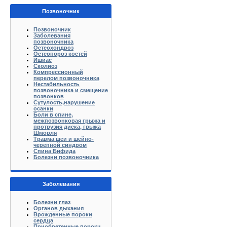
Позвоночник
Позвоночник
Заболевания
позвоночника
Остеохондроз
Остеопороз костей
Ишиас
Сколиоз
Компрессионный
перелом позвоночника
Нестабильность
позвоночника и смещение
позвонков
Сутулость,нарушение
осанки
Боли в спине,
межпозвонковая грыжа и
протрузия диска, грыжа
Шморля
Травма шеи и шейно-
черепной синдром
Спина Бифида
Болезни позвоночника
Заболевания
Болезни глаз
Органов дыхания
Врожденные пороки
сердца
Приобретенные пороки