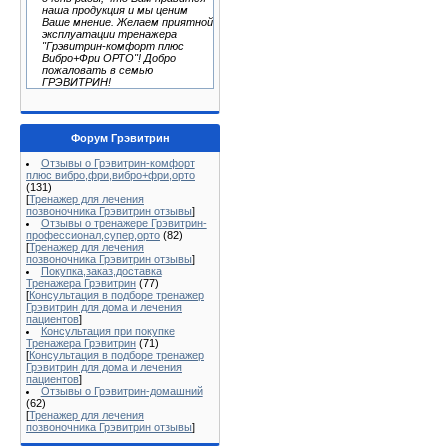
наша продукция и мы ценим
Ваше мнение. Желаем приятной
эксплуатации тренажера
"Грэвитрин-комфорт плюс
Вибро+Фри ОРТО"! Добро
пожаловать в семью
ГРЭВИТРИН!
Форум Грэвитрин
Отзывы о Грэвитрин-комфорт
плюс вибро,фри,вибро+фри,орто
(131)
[
Тренажер для лечения
позвоночника Грэвитрин отзывы
]
Отзывы о тренажере Грэвитрин-
профессионал,супер,орто
(82)
[
Тренажер для лечения
позвоночника Грэвитрин отзывы
]
Покупка,заказ,доставка
Тренажера Грэвитрин
(77)
[
Консультация в подборе тренажер
Грэвитрин для дома и лечения
пациентов
]
Консультация при покупке
Тренажера Грэвитрин
(71)
[
Консультация в подборе тренажер
Грэвитрин для дома и лечения
пациентов
]
Отзывы о Грэвитрин-домашний
(62)
[
Тренажер для лечения
позвоночника Грэвитрин отзывы
]