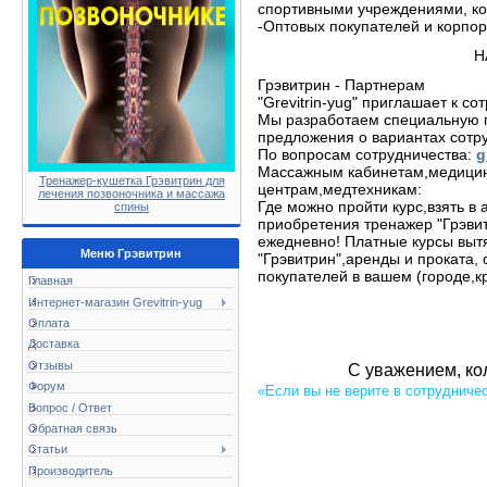
спортивными учреждениями, к
-Оптовых покупателей и корпор
Н
Грэвитрин - Партнерам
"Grevitrin-yug" приглашает к со
Мы разработаем специальную 
предложения о вариантах сотр
По вопросам сотрудничества:
g
Массажным кабинетам,медицин
Тренажер-кушетка Грэвитрин для
центрам,медтехникам:
лечения позвоночника и массажа
Где можно пройти курс,взять в 
спины
приобретения тренажер "Грэвит
ежедневно! Платные курсы выт
Меню Грэвитрин
"Грэвитрин",аренды и проката,
покупателей в вашем (городе,кр
Главная
Интернет-магазин Grevitrin-yug
Оплата
Доставка
Отзывы
С уважением, ко
Форум
«Если вы не верите в сотрудниче
Вопрос / Ответ
Обратная связь
Статьи
Производитель