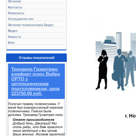
Лечение
Контакты
Реквизиты
Сотрудничество
Лечение позвоночника Видео
Видео
Новости
Блог
Отзывы покупателей
Тренажер Грэвитрин-
комфорт плюс Вибро
ОРТО с
ортопедическим
подголовником, цена
223750.00 руб.
Получил травму позвоночника. У
меня был компрессионый перелом
позвоночника. Поиски были
долгими. Тренажер Грэвитрин попа
г. Н
Ответ производителя
:
Добрый день, Дмитрий! Мы
очень рады, что Вам нравится
наша продукция и мы ценим
Ваше мнение. Желаем приятной