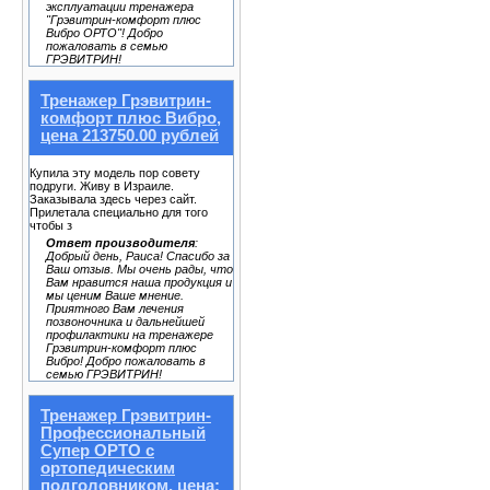
эксплуатации тренажера
"Грэвитрин-комфорт плюс
Вибро ОРТО"! Добро
пожаловать в семью
ГРЭВИТРИН!
Тренажер Грэвитрин-
комфорт плюс Вибро,
цена 213750.00 рублей
Купила эту модель пор совету
подруги. Живу в Израиле.
Заказывала здесь через сайт.
Прилетала специально для того
чтобы з
Ответ производителя
:
Добрый день, Раиса! Спасибо за
Ваш отзыв. Мы очень рады, что
Вам нравится наша продукция и
мы ценим Ваше мнение.
Приятного Вам лечения
позвоночника и дальнейшей
профилактики на тренажере
Грэвитрин-комфорт плюс
Вибро! Добро пожаловать в
семью ГРЭВИТРИН!
Тренажер Грэвитрин-
Профессиональный
Супер ОРТО с
ортопедическим
подголовником, цена: