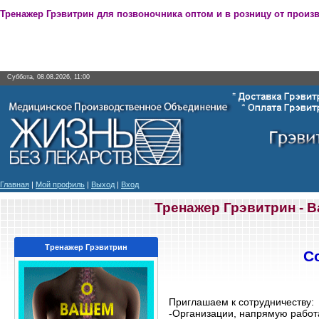
Тренажер Грэвитрин для позвоночника оптом и в розницу от произ
Суббота, 08.08.2026, 11:00
Главная
|
Мой профиль
|
Выход
|
Вход
Тренажер Грэвитрин - 
Тренажер Грэвитрин
С
Приглашаем к сотрудничеству:
-Организации, напрямую рабо