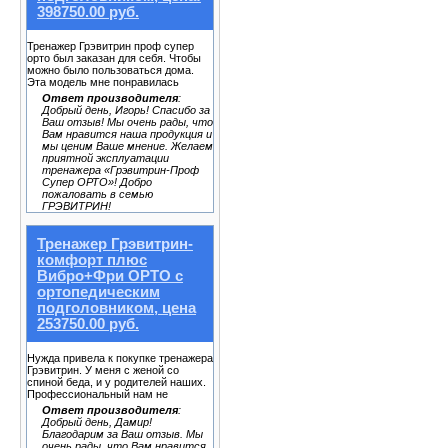
398750.00 руб.
Тренажер Грэвитрин проф супер
орто был заказан для себя. Чтобы
можно было пользоваться дома.
Эта модель мне понравилась
Ответ производителя
:
Добрый день, Игорь! Спасибо за
Ваш отзыв! Мы очень рады, что
Вам нравится наша продукция и
мы ценим Ваше мнение. Желаем
приятной эксплуатации
тренажера «Грэвитрин-Проф
Супер ОРТО»! Добро
пожаловать в семью
ГРЭВИТРИН!
Тренажер Грэвитрин-
комфорт плюс
Вибро+Фри ОРТО с
ортопедическим
подголовником, цена
253750.00 руб.
Нужда привела к покупке тренажера
Грэвитрин. У меня с женой со
спиной беда, и у родителей наших.
Профессиональный нам не
Ответ производителя
:
Добрый день, Дамир!
Благодарим за Ваш отзыв. Мы
очень рады, что Вам нравится