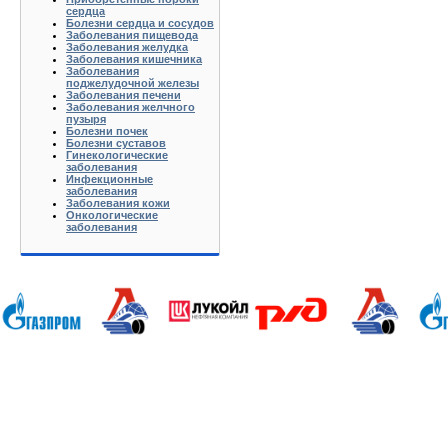
сердца
Болезни сердца и сосудов
Заболевания пищевода
Заболевания желудка
Заболевания кишечника
Заболевания
поджелудочной железы
Заболевания печени
Заболевания желчного
пузыря
Болезни почек
Болезни суставов
Гинекологические
заболевания
Инфекционные
заболевания
Заболевания кожи
Онкологические
заболевания
Анапа Армавир Белореченск Геленджик Ейск Краснодар Кропоткин Крымск Лабинск Новороссийск Славянс
Волгоград Вологда Воронеж Астрахань Архангельск Брянск Иваново Казань Калининград Калуга Кемерово Л
Нижний Новгород Новгород Новосибирск Омск Москва Псков Мурманск Обнинск Оренбург Самара Санкт-Петер
на-Дону Рязань Чебоксары Челябинск Чита Якутск Ярославль 50 лет Октября Агеево Александров Алек
Батюшково Белоозерский Белоомуг Белые Столбы Белый Белый Городок Берендеево Богородское Бол Гр
Внуково Волоколамск Воротынск Воскресенск Востряково Выкопанка Высокиничи Высоковск Высокое Г
Дзержинский Дмитров Дмитровский Погост Дмитровское Долгопрудный Домодедово Дорохово Дрезна Дубна 
Зарайск Захарово Звенигород Зеленоград Зубово Ивакино Иванисово Ивантеевка Иваньково Износки Изоп