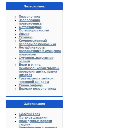
Позвоночник
Позвоночник
Заболевания
позвоночника
Остеохондроз
Остеопороз костей
Ишиас
Сколиоз
Компрессионный
перелом позвоночника
Нестабильность
позвоночника и смещение
позвонков
Сутулость,нарушение
осанки
Боли в спине,
межпозвонковая грыжа и
протрузия диска, грыжа
Шморля
Травма шеи и шейно-
черепной синдром
Спина Бифида
Болезни позвоночника
Заболевания
Болезни глаз
Органов дыхания
Врожденные пороки
сердца
Приобретенные пороки