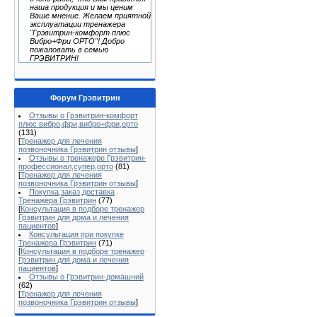
наша продукция и мы ценим
Ваше мнение. Желаем приятной
эксплуатации тренажера
"Грэвитрин-комфорт плюс
Вибро+Фри ОРТО"! Добро
пожаловать в семью
ГРЭВИТРИН!
Форум Грэвитрин
Отзывы о Грэвитрин-комфорт
плюс вибро,фри,вибро+фри,орто
(131)
[
Тренажер для лечения
позвоночника Грэвитрин отзывы
]
Отзывы о тренажере Грэвитрин-
профессионал,супер,орто
(81)
[
Тренажер для лечения
позвоночника Грэвитрин отзывы
]
Покупка,заказ,доставка
Тренажера Грэвитрин
(77)
[
Консультация в подборе тренажер
Грэвитрин для дома и лечения
пациентов
]
Консультация при покупке
Тренажера Грэвитрин
(71)
[
Консультация в подборе тренажер
Грэвитрин для дома и лечения
пациентов
]
Отзывы о Грэвитрин-домашний
(62)
[
Тренажер для лечения
позвоночника Грэвитрин отзывы
]