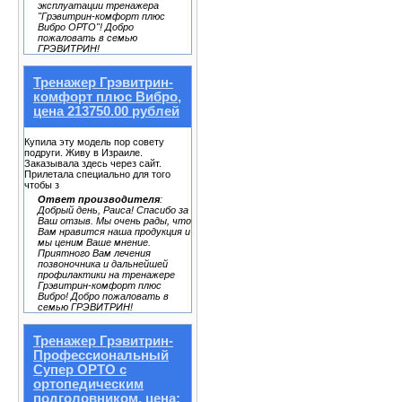
эксплуатации тренажера
"Грэвитрин-комфорт плюс
Вибро ОРТО"! Добро
пожаловать в семью
ГРЭВИТРИН!
Тренажер Грэвитрин-
комфорт плюс Вибро,
цена 213750.00 рублей
Купила эту модель пор совету
подруги. Живу в Израиле.
Заказывала здесь через сайт.
Прилетала специально для того
чтобы з
Ответ производителя
:
Добрый день, Раиса! Спасибо за
Ваш отзыв. Мы очень рады, что
Вам нравится наша продукция и
мы ценим Ваше мнение.
Приятного Вам лечения
позвоночника и дальнейшей
профилактики на тренажере
Грэвитрин-комфорт плюс
Вибро! Добро пожаловать в
семью ГРЭВИТРИН!
Тренажер Грэвитрин-
Профессиональный
Супер ОРТО с
ортопедическим
подголовником, цена: