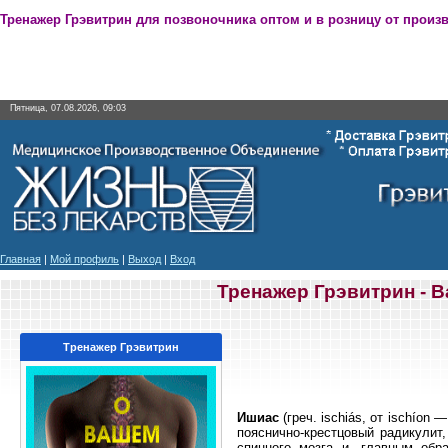
Тренажер Грэвитрин для позвоночника оптом и в розницу от произ
Пятница, 07.08.2026, 09:03
Главная
|
Мой профиль
|
Выход
|
Вход
Тренажер Грэвитрин - 
Тренажер Грэвитрин
Ишиас
(греч. ischiás, от ischíon
пояснично-крестцовый радикулит,
спинного мозга и, главным обр