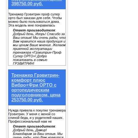
398750.00 руб.
Тренажер Грэвитрин проф супер
орто был заказан для себя. Чтобы
можно было пользоваться дома.
Эта модель мне понравилась
Ответ производителя
:
Добрый день, Игорь! Спасибо за
Ваш отзыв! Мы очень рады, что
Вам нравится наша продукция и
мы ценим Ваше мнение. Желаем
приятной эксплуатации
тренажера «Грэвитрин-Проф
Супер ОРТО»! Добро
пожаловать в семью
ГРЭВИТРИН!
Тренажер Грэвитрин-
комфорт плюс
Вибро+Фри ОРТО с
ортопедическим
подголовником, цена
253750.00 руб.
Нужда привела к покупке тренажера
Грэвитрин. У меня с женой со
спиной беда, и у родителей наших.
Профессиональный нам не
Ответ производителя
:
Добрый день, Дамир!
Благодарим за Ваш отзыв. Мы
очень рады, что Вам нравится