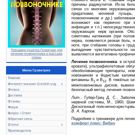
причины радикулитов. Из-за бол
связи со многими окружающими
придатками, мочевой пузырь
позвоночником и др.) заболеван
возникают как первично при в
инфекция и т.п.) непосредственн
окружающих нерв органов. Обс
симптомы натяжения (при полож
нерва, появляется резкая боль,
ноги, при сгибании головы к гру
выпадение чувствительности на
Тренажер-кушетка Грэвитрин для
выявляются вегетативно-трофичес
лечения позвоночника и массажа
спины
Лечение позвоночника
: в остр
кровати), ультрафиолетовые облу
обезболивающие препараты, но
Меню Грэвитрин
новокаином и йодистым калием
Главная
витамины B
и B
. В тяжёлых за
1
12
Интернет-магазин Grevitrin-yug
межпозвонковых дисков, вывихе
безопасный метод лечения позвон
Оплата
Доставка
Лит
.: Губер-Гриц Д. С., Забол
Отзывы
нервной системы, М., 1960; Шамб
Дискогенный пояснично-крестцовый
Форум
В. А. Карпов.
Вопрос / Ответ
Подробнее о тренажере для лечен
Обратная связь
комфорт плюс: Вибро
Статьи
Производитель