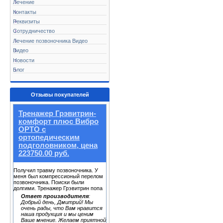
Лечение
Контакты
Реквизиты
Сотрудничество
Лечение позвоночника Видео
Видео
Новости
Блог
Отзывы покупателей
Тренажер Грэвитрин-
комфорт плюс Вибро
ОРТО с
ортопедическим
подголовником, цена
223750.00 руб.
Получил травму позвоночника. У
меня был компрессионый перелом
позвоночника. Поиски были
долгими. Тренажер Грэвитрин попа
Ответ производителя
:
Добрый день, Дмитрий! Мы
очень рады, что Вам нравится
наша продукция и мы ценим
Ваше мнение. Желаем приятной