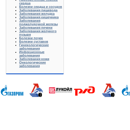
сердца
Болезни сердца и сосудов
Заболевания пищевода
Заболевания желудка
Заболевания кишечника
Заболевания
поджелудочной железы
Заболевания печени
Заболевания желчного
пузыря
Болезни почек
Болезни суставов
Гинекологические
заболевания
Инфекционные
заболевания
Заболевания кожи
Онкологические
заболевания
Анапа Армавир Белореченск Геленджик Ейск Краснодар Кропоткин Крымск Лабинск Новороссийск Славянс
Волгоград Вологда Воронеж Астрахань Архангельск Брянск Иваново Казань Калининград Калуга Кемерово Л
Нижний Новгород Новгород Новосибирск Омск Москва Псков Мурманск Обнинск Оренбург Самара Санкт-Петер
на-Дону Рязань Чебоксары Челябинск Чита Якутск Ярославль 50 лет Октября Агеево Александров Алек
Батюшково Белоозерский Белоомуг Белые Столбы Белый Белый Городок Берендеево Богородское Бол Гр
Внуково Волоколамск Воротынск Воскресенск Востряково Выкопанка Высокиничи Высоковск Высокое Г
Дзержинский Дмитров Дмитровский Погост Дмитровское Долгопрудный Домодедово Дорохово Дрезна Дубна 
Зарайск Захарово Звенигород Зеленоград Зубово Ивакино Иванисово Ивантеевка Иваньково Износки Изоп