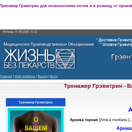
Тренажер Грэвитрин для позвоночника оптом и в розницу от произ
Пятница, 07.08.2026, 01:12
Главная
|
Мой профиль
|
Выход
|
Вход
Тренажер Грэвитрин - 
Тренажер Грэвитрин
А
Арника горная
(Arnica montana L.
Арника