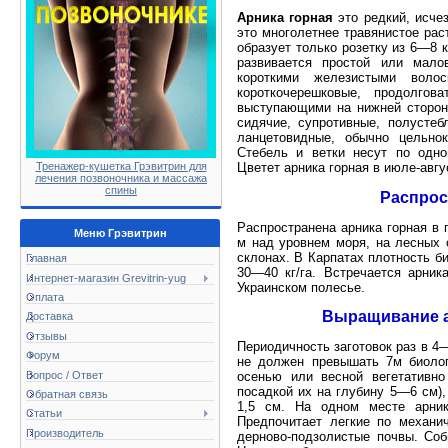
Арника горная
это редкий, исче
это многолетнее травянистое рас
образует только розетку из 6—8 
развивается простой или мало
короткими железистыми воло
короткочерешковые, продолго
выступающими на нижней стороне
сидячие, супротивные, полусте
ланцетовидные, обычно цельнок
Стебель и ветки несут по одно
Тренажер-кушетка Грэвитрин для
Цветет арника горная в июле-авгу
лечения позвоночника и массажа
спины
Распрос
Распространена арника горная в 
Меню Грэвитрин
м над уровнем моря, на лесных 
склонах. В Карпатах плотность б
Главная
30—40 кг/га. Встречается арник
Интернет-магазин Grevitrin-yug
Украинском полесье.
Оплата
Выращивание а
Доставка
Отзывы
Периодичность заготовок раз в 4—
Форум
не должен превышать 7м биолог
Вопрос / Ответ
осенью или весной вегетативн
посадкой их на глубину 5—6 см)
Обратная связь
1,5 см. На одном месте арни
Статьи
Предпочитает легкие по механи
Производитель
дерново-подзолистые почвы. Соб