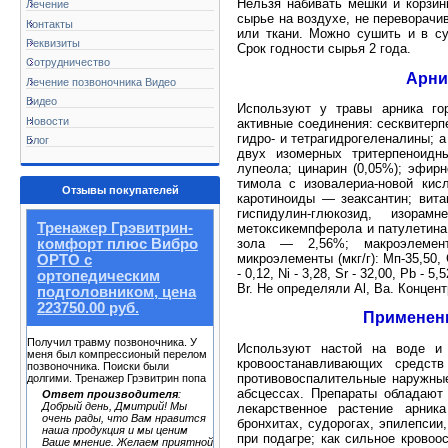
Нельзя набивать мешки и корзин
Лечение
сырье на воздухе, не переворачи
Контакты
или ткани. Можно сушить и в с
Реквизиты
Срок годности сырья 2 года.
Сотрудничество
Арни
Лечение позвоночника Видео
Видео
Используют у травы арника гор
Новости
активные соединения: сесквитерп
гидро- и тетрагидрогеленалины; 
Блог
двух изомерных тритерпеноид
лупеола; цинарин (0,05%); эфирн
тимола с изовалериа-новой кис
Отзывы покупателей
каротиноиды — зеаксантин; вит
гиспидулин-глюкозид, изорамн
Тренажер Грэвитрин-
метоксикемпферола и патулетина;
зола — 2,56%; макроэлементы 
комфорт плюс Вибро
микроэлементы (мкг/г): Мп-35,50, С
ОРТО с
- 0,12, Ni - 3,28, Sr - 32,00, Pb - 5
ортопедическим
Br. He определяли Al, Ba. Концент
подголовником, цена
223750.00 руб.
Применени
Получил травму позвоночника. У
Используют настой на воде и 
меня был компрессионый перелом
кровоостанавливающих средств
позвоночника. Поиски были
противовоспалительные наружные
долгими. Тренажер Грэвитрин попа
абсцессах. Препараты обладают
Ответ производителя
:
Добрый день, Дмитрий! Мы
лекарственное растение арник
очень рады, что Вам нравится
бронхитах, судорогах, эпилепсии,
наша продукция и мы ценим
при подагре; как сильное крово
Ваше мнение. Желаем приятной