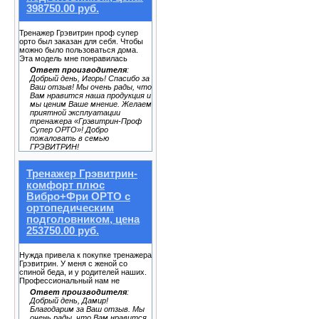
398750.00 руб.
Тренажер Грэвитрин проф супер
орто был заказан для себя. Чтобы
можно было пользоваться дома.
Эта модель мне понравилась
Ответ производителя
:
Добрый день, Игорь! Спасибо за
Ваш отзыв! Мы очень рады, что
Вам нравится наша продукция и
мы ценим Ваше мнение. Желаем
приятной эксплуатации
тренажера «Грэвитрин-Проф
Супер ОРТО»! Добро
пожаловать в семью
ГРЭВИТРИН!
Тренажер Грэвитрин-
комфорт плюс
Вибро+Фри ОРТО с
ортопедическим
подголовником, цена
253750.00 руб.
Нужда привела к покупке тренажера
Грэвитрин. У меня с женой со
спиной беда, и у родителей наших.
Профессиональный нам не
Ответ производителя
:
Добрый день, Дамир!
Благодарим за Ваш отзыв. Мы
очень рады, что Вам нравится