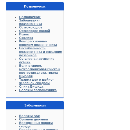
Позвоночник
Позвоночник
Заболевания
позвоночника
Остеохондроз
Остеопороз костей
Ишиас
Сколиоз
Компрессионный
перелом позвоночника
Нестабильность
позвоночника и смещение
позвонков
Сутулость,нарушение
осанки
Боли в спине,
межпозвонковая грыжа и
протрузия диска, грыжа
Шморля
Травма шеи и шейно-
черепной синдром
Спина Бифида
Болезни позвоночника
Заболевания
Болезни глаз
Органов дыхания
Врожденные пороки
сердца
Приобретенные пороки