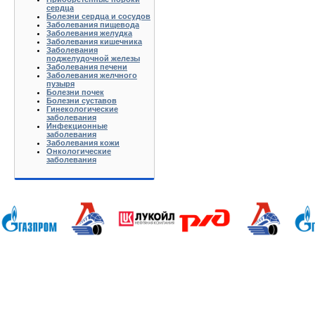
сердца
Болезни сердца и сосудов
Заболевания пищевода
Заболевания желудка
Заболевания кишечника
Заболевания
поджелудочной железы
Заболевания печени
Заболевания желчного
пузыря
Болезни почек
Болезни суставов
Гинекологические
заболевания
Инфекционные
заболевания
Заболевания кожи
Онкологические
заболевания
Анапа Армавир Белореченск Геленджик Ейск Краснодар Кропоткин Крымск Лабинск Новороссийск Славянс
Волгоград Вологда Воронеж Астрахань Архангельск Брянск Иваново Казань Калининград Калуга Кемерово Л
Нижний Новгород Новгород Новосибирск Омск Москва Псков Мурманск Обнинск Оренбург Самара Санкт-Петер
на-Дону Рязань Чебоксары Челябинск Чита Якутск Ярославль 50 лет Октября Агеево Александров Алек
Батюшково Белоозерский Белоомуг Белые Столбы Белый Белый Городок Берендеево Богородское Бол Гр
Внуково Волоколамск Воротынск Воскресенск Востряково Выкопанка Высокиничи Высоковск Высокое Г
Дзержинский Дмитров Дмитровский Погост Дмитровское Долгопрудный Домодедово Дорохово Дрезна Дубна 
Зарайск Захарово Звенигород Зеленоград Зубово Ивакино Иванисово Ивантеевка Иваньково Износки Изоп