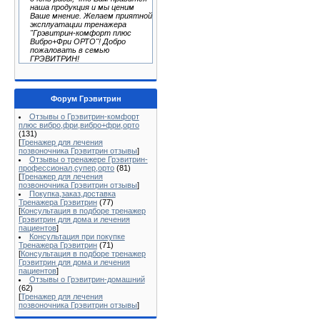
наша продукция и мы ценим
Ваше мнение. Желаем приятной
эксплуатации тренажера
"Грэвитрин-комфорт плюс
Вибро+Фри ОРТО"! Добро
пожаловать в семью
ГРЭВИТРИН!
Форум Грэвитрин
Отзывы о Грэвитрин-комфорт
плюс вибро,фри,вибро+фри,орто
(131)
[
Тренажер для лечения
позвоночника Грэвитрин отзывы
]
Отзывы о тренажере Грэвитрин-
профессионал,супер,орто
(81)
[
Тренажер для лечения
позвоночника Грэвитрин отзывы
]
Покупка,заказ,доставка
Тренажера Грэвитрин
(77)
[
Консультация в подборе тренажер
Грэвитрин для дома и лечения
пациентов
]
Консультация при покупке
Тренажера Грэвитрин
(71)
[
Консультация в подборе тренажер
Грэвитрин для дома и лечения
пациентов
]
Отзывы о Грэвитрин-домашний
(62)
[
Тренажер для лечения
позвоночника Грэвитрин отзывы
]