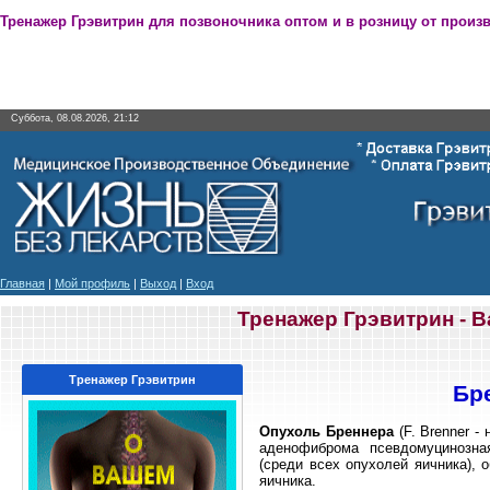
Тренажер Грэвитрин для позвоночника оптом и в розницу от произ
Суббота, 08.08.2026, 21:12
Главная
|
Мой профиль
|
Выход
|
Вход
Тренажер Грэвитрин - 
Тренажер Грэвитрин
Бр
Опухоль Бреннера
(F. Brenner -
аденофиброма псевдомуцинозна
(среди всех опухолей яичника), 
яичника.