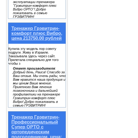
эксплуатации тренажера
"Грэвитрин-комфорт плюс
Вибро ОРТО"! Добро
пожаловать в семью
ГРЭВИТРИН!
Тренажер Грэвитрин-
комфорт плюс Вибро,
цена 213750.00 рублей
Купила эту модель пор совету
подруги. Живу в Израиле.
Заказывала здесь через сайт.
Прилетала специально для того
чтобы з
Ответ производителя
:
Добрый день, Раиса! Спасибо за
Ваш отзыв. Мы очень рады, что
Вам нравится наша продукция и
мы ценим Ваше мнение.
Приятного Вам лечения
позвоночника и дальнейшей
профилактики на тренажере
Грэвитрин-комфорт плюс
Вибро! Добро пожаловать в
семью ГРЭВИТРИН!
Тренажер Грэвитрин-
Профессиональный
Супер ОРТО с
ортопедическим
подголовником, цена: