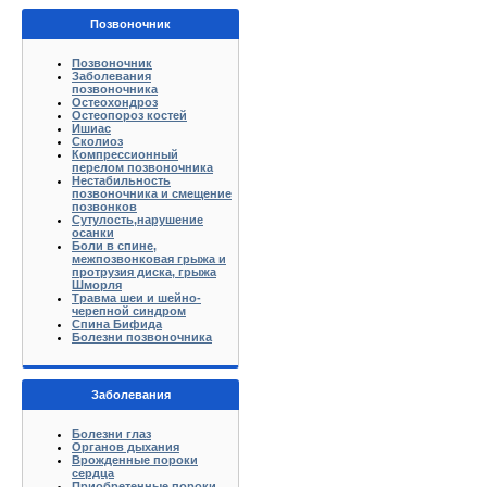
Позвоночник
Позвоночник
Заболевания
позвоночника
Остеохондроз
Остеопороз костей
Ишиас
Сколиоз
Компрессионный
перелом позвоночника
Нестабильность
позвоночника и смещение
позвонков
Сутулость,нарушение
осанки
Боли в спине,
межпозвонковая грыжа и
протрузия диска, грыжа
Шморля
Травма шеи и шейно-
черепной синдром
Спина Бифида
Болезни позвоночника
Заболевания
Болезни глаз
Органов дыхания
Врожденные пороки
сердца
Приобретенные пороки