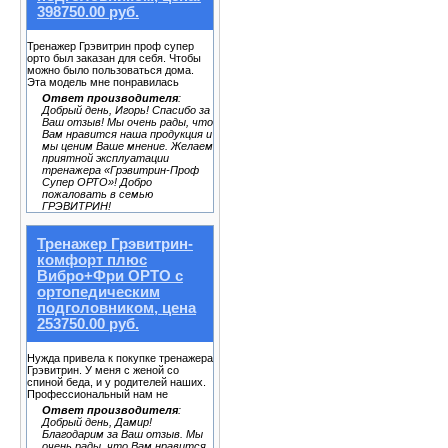
398750.00 руб.
Тренажер Грэвитрин проф супер
орто был заказан для себя. Чтобы
можно было пользоваться дома.
Эта модель мне понравилась
Ответ производителя
:
Добрый день, Игорь! Спасибо за
Ваш отзыв! Мы очень рады, что
Вам нравится наша продукция и
мы ценим Ваше мнение. Желаем
приятной эксплуатации
тренажера «Грэвитрин-Проф
Супер ОРТО»! Добро
пожаловать в семью
ГРЭВИТРИН!
Тренажер Грэвитрин-
комфорт плюс
Вибро+Фри ОРТО с
ортопедическим
подголовником, цена
253750.00 руб.
Нужда привела к покупке тренажера
Грэвитрин. У меня с женой со
спиной беда, и у родителей наших.
Профессиональный нам не
Ответ производителя
:
Добрый день, Дамир!
Благодарим за Ваш отзыв. Мы
очень рады, что Вам нравится