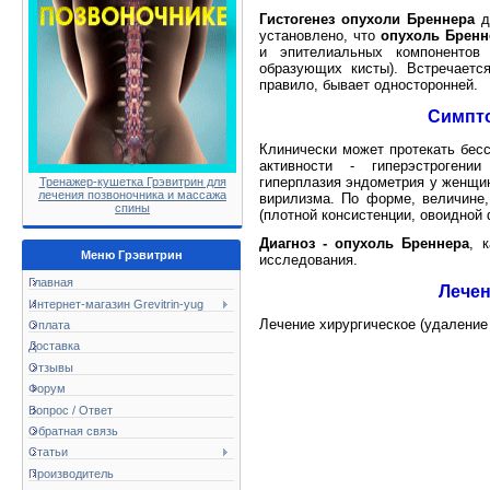
Гистогенез опухоли Бреннера
д
установлено, что
опухоль Бренн
и эпителиальных компонентов 
образующих кисты). Встречаетс
правило, бывает односторонней.
Симпт
Клинически может протекать бес
активности - гиперэстрогении
гиперплазия эндометрия у женщин
Тренажер-кушетка Грэвитрин для
лечения позвоночника и массажа
вирилизма. По форме, величине
спины
(плотной консистенции, овоидной
Диагноз - опухоль Бреннера
, 
Меню Грэвитрин
исследования.
Главная
Лечен
Интернет-магазин Grevitrin-yug
Лечение хирургическое (удаление
Оплата
Доставка
Отзывы
Форум
Вопрос / Ответ
Обратная связь
Статьи
Производитель