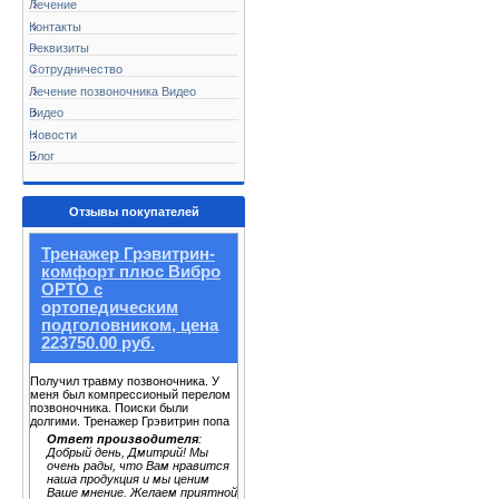
Лечение
Контакты
Реквизиты
Сотрудничество
Лечение позвоночника Видео
Видео
Новости
Блог
Отзывы покупателей
Тренажер Грэвитрин-
комфорт плюс Вибро
ОРТО с
ортопедическим
подголовником, цена
223750.00 руб.
Получил травму позвоночника. У
меня был компрессионый перелом
позвоночника. Поиски были
долгими. Тренажер Грэвитрин попа
Ответ производителя
:
Добрый день, Дмитрий! Мы
очень рады, что Вам нравится
наша продукция и мы ценим
Ваше мнение. Желаем приятной