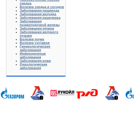
сердца
Болезни сердца и сосудов
Заболевания пищевода
Заболевания желудка
Заболевания кишечника
Заболевания
поджелудочной железы
Заболевания печени
Заболевания желчного
пузыря
Болезни почек
Болезни суставов
Гинекологические
заболевания
Инфекционные
заболевания
Заболевания кожи
Онкологические
заболевания
Анапа Армавир Белореченск Геленджик Ейск Краснодар Кропоткин Крымск Лабинск Новороссийск Славянс
Волгоград Вологда Воронеж Астрахань Архангельск Брянск Иваново Казань Калининград Калуга Кемерово Л
Нижний Новгород Новгород Новосибирск Омск Москва Псков Мурманск Обнинск Оренбург Самара Санкт-Петер
на-Дону Рязань Чебоксары Челябинск Чита Якутск Ярославль 50 лет Октября Агеево Александров Алек
Батюшково Белоозерский Белоомуг Белые Столбы Белый Белый Городок Берендеево Богородское Бол Гр
Внуково Волоколамск Воротынск Воскресенск Востряково Выкопанка Высокиничи Высоковск Высокое Г
Дзержинский Дмитров Дмитровский Погост Дмитровское Долгопрудный Домодедово Дорохово Дрезна Дубна 
Зарайск Захарово Звенигород Зеленоград Зубово Ивакино Иванисово Ивантеевка Иваньково Износки Изоп