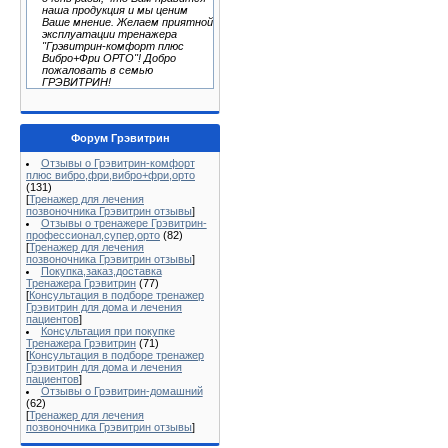
наша продукция и мы ценим
Ваше мнение. Желаем приятной
эксплуатации тренажера
"Грэвитрин-комфорт плюс
Вибро+Фри ОРТО"! Добро
пожаловать в семью
ГРЭВИТРИН!
Форум Грэвитрин
Отзывы о Грэвитрин-комфорт
плюс вибро,фри,вибро+фри,орто
(131)
[
Тренажер для лечения
позвоночника Грэвитрин отзывы
]
Отзывы о тренажере Грэвитрин-
профессионал,супер,орто
(82)
[
Тренажер для лечения
позвоночника Грэвитрин отзывы
]
Покупка,заказ,доставка
Тренажера Грэвитрин
(77)
[
Консультация в подборе тренажер
Грэвитрин для дома и лечения
пациентов
]
Консультация при покупке
Тренажера Грэвитрин
(71)
[
Консультация в подборе тренажер
Грэвитрин для дома и лечения
пациентов
]
Отзывы о Грэвитрин-домашний
(62)
[
Тренажер для лечения
позвоночника Грэвитрин отзывы
]