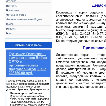
Лечение
Девяси
Контакты
Реквизиты
Корневище и корни содержат 
Сотрудничество
сесквитерпеновые лактоны (ала
алантоловая кислота, алантол и 
Лечение позвоночника Видео
количество полисахаридов — инул
Видео
сапонины; витамин Е; камеди; 
Новости
6,23%; макроэлементы (мг/г): К —
Блог
(КБН): Mn -0,11, Cu-0,38, Zn-0,27, С
0,15, Pb-0,05, 1-0,13. В-14,40
Концентрирует девясил высокий S
Отзывы покупателей
Применение
Тренажер Грэвитрин-
Лекарственная форма — отвар 
комфорт плюс Вибро
заболеваниях дыхательных путе
ОРТО с
качестве отхаркивающего средс
ортопедическим
представлен препарат Алланто
подголовником, цена
двенадцатиперстной кишки. Входи
В традиционной медицине
дев
223750.00 руб.
чесотке, желудочных коликах и
кладут как пряность в конфет
Получил травму позвоночника. У
декоративно и охотно посещает
меня был компрессионый перелом
значение целебным силам этого в
позвоночника. Поиски были
долгими. Тренажер Грэвитрин попа
Ответ производителя
:
Добрый день, Дмитрий! Мы
очень рады, что Вам нравится
наша продукция и мы ценим
Ваше мнение. Желаем приятной