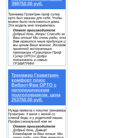
398750.00 руб.
Тренажер Грэвитрин проф супер
орто был заказан для себя. Чтобы
можно было пользоваться дома.
Эта модель мне понравилась
Ответ производителя
:
Добрый день, Игорь! Спасибо за
Ваш отзыв! Мы очень рады, что
Вам нравится наша продукция и
мы ценим Ваше мнение. Желаем
приятной эксплуатации
тренажера «Грэвитрин-Проф
Супер ОРТО»! Добро
пожаловать в семью
ГРЭВИТРИН!
Тренажер Грэвитрин-
комфорт плюс
Вибро+Фри ОРТО с
ортопедическим
подголовником, цена
253750.00 руб.
Нужда привела к покупке тренажера
Грэвитрин. У меня с женой со
спиной беда, и у родителей наших.
Профессиональный нам не
Ответ производителя
:
Добрый день, Дамир!
Благодарим за Ваш отзыв. Мы
очень рады, что Вам нравится