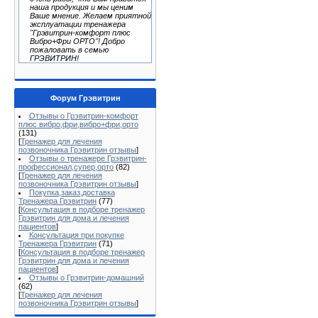
наша продукция и мы ценим
Ваше мнение. Желаем приятной
эксплуатации тренажера
"Грэвитрин-комфорт плюс
Вибро+Фри ОРТО"! Добро
пожаловать в семью
ГРЭВИТРИН!
Форум Грэвитрин
Отзывы о Грэвитрин-комфорт
плюс вибро,фри,вибро+фри,орто
(131)
[
Тренажер для лечения
позвоночника Грэвитрин отзывы
]
Отзывы о тренажере Грэвитрин-
профессионал,супер,орто
(82)
[
Тренажер для лечения
позвоночника Грэвитрин отзывы
]
Покупка,заказ,доставка
Тренажера Грэвитрин
(77)
[
Консультация в подборе тренажер
Грэвитрин для дома и лечения
пациентов
]
Консультация при покупке
Тренажера Грэвитрин
(71)
[
Консультация в подборе тренажер
Грэвитрин для дома и лечения
пациентов
]
Отзывы о Грэвитрин-домашний
(62)
[
Тренажер для лечения
позвоночника Грэвитрин отзывы
]