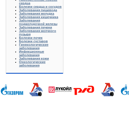
сердца
Болезни сердца и сосудов
Заболевания пищевода
Заболевания желудка
Заболевания кишечника
Заболевания
поджелудочной железы
Заболевания печени
Заболевания желчного
пузыря
Болезни почек
Болезни суставов
Гинекологические
заболевания
Инфекционные
заболевания
Заболевания кожи
Онкологические
заболевания
Анапа Армавир Белореченск Геленджик Ейск Краснодар Кропоткин Крымск Лабинск Новороссийск Славянс
Волгоград Вологда Воронеж Астрахань Архангельск Брянск Иваново Казань Калининград Калуга Кемерово Л
Нижний Новгород Новгород Новосибирск Омск Москва Псков Мурманск Обнинск Оренбург Самара Санкт-Петер
на-Дону Рязань Чебоксары Челябинск Чита Якутск Ярославль 50 лет Октября Агеево Александров Алек
Батюшково Белоозерский Белоомуг Белые Столбы Белый Белый Городок Берендеево Богородское Бол Гр
Внуково Волоколамск Воротынск Воскресенск Востряково Выкопанка Высокиничи Высоковск Высокое Г
Дзержинский Дмитров Дмитровский Погост Дмитровское Долгопрудный Домодедово Дорохово Дрезна Дубна 
Зарайск Захарово Звенигород Зеленоград Зубово Ивакино Иванисово Ивантеевка Иваньково Износки Изоп