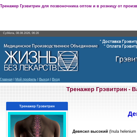
Тренажер Грэвитрин для позвоночника оптом и в розницу от произ
Суббота, 08.08.2026, 06:26
Главная
|
Мой профиль
|
Выход
|
Вход
Тренажер Грэвитрин - 
Тренажер Грэвитрин
Де
Девясил высокий
(Inula helenium