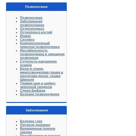
Позвоночник
Позвоночник
Заболевания
позвоночника
Остеохондроз
Остеопороз костей
Ишиас
Сколиоз
Компрессионный
перелом позвоночника
Нестабильность
позвоночника и смещение
позвонков
Сутулость,нарушение
осанки
Боли в спине,
межпозвонковая грыжа и
протрузия диска, грыжа
Шморля
Травма шеи и шейно-
черепной синдром
Спина Бифида
Болезни позвоночника
Заболевания
Болезни глаз
Органов дыхания
Врожденные пороки
сердца
Приобретенные пороки