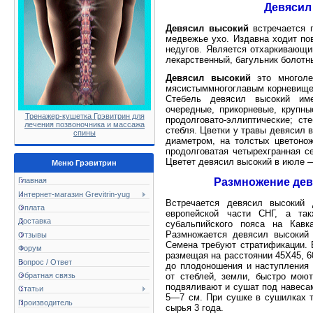
Девясил
Девясил высокий
встречается п
медвежье ухо. Издавна ходит пов
недугов. Является отхаркивающи
лекарственный, багульник болотн
Девясил высокий
это многоле
мясистыммногоглавым корневище
Стебель девясил высокий име
очередные, прикорневые, крупн
Тренажер-кушетка Грэвитрин для
продолговато-эллиптические; с
лечения позвоночника и массажа
стебля. Цветки у травы девясил 
спины
диаметром, на толстых цветоно
продолговатая четырехгранная 
Цветет девясил высокий в июле —
Меню Грэвитрин
Размножение дев
Главная
Интернет-магазин Grevitrin-yug
Встречается девясил высокий 
Оплата
европейской части СНГ, а та
Доставка
субальпийского пояса на Кавк
Размножается девясил высокий 
Отзывы
Семена требуют стратификации. В
Форум
размещая на расстоянии 45X45, 6
Вопрос / Ответ
до плодоношения и наступления
Обратная связь
от стеблей, земли, быстро мою
подвяливают и сушат под навеса
Статьи
5—7 см. При сушке в сушилках т
Производитель
сырья 3 года.