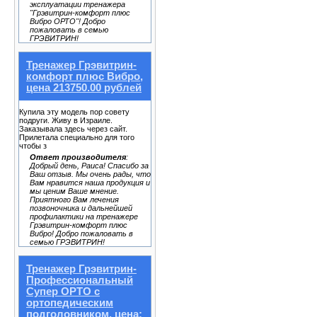
эксплуатации тренажера
"Грэвитрин-комфорт плюс
Вибро ОРТО"! Добро
пожаловать в семью
ГРЭВИТРИН!
Тренажер Грэвитрин-
комфорт плюс Вибро,
цена 213750.00 рублей
Купила эту модель пор совету
подруги. Живу в Израиле.
Заказывала здесь через сайт.
Прилетала специально для того
чтобы з
Ответ производителя
:
Добрый день, Раиса! Спасибо за
Ваш отзыв. Мы очень рады, что
Вам нравится наша продукция и
мы ценим Ваше мнение.
Приятного Вам лечения
позвоночника и дальнейшей
профилактики на тренажере
Грэвитрин-комфорт плюс
Вибро! Добро пожаловать в
семью ГРЭВИТРИН!
Тренажер Грэвитрин-
Профессиональный
Супер ОРТО с
ортопедическим
подголовником, цена: