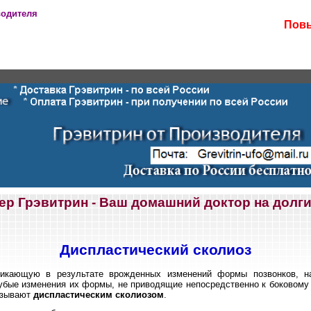
водителя
Повы
ер Грэвитрин - Ваш домашний доктор на долги
Диспластический сколиоз
никающую в результате врожденных изменений формы позвонков, на
убые изменения их формы, не приводящие непосредственно к боковому
называют
диспластическим сколиозом
.