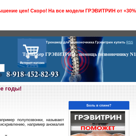
шение цен! Скоро! На все модели ГРЭВИТРИН от +30%
Тренажер для позвоночника Грэвитрин купить
RSS
Тренажер ГРЭВИТРИН - помощь позвоночнику N1
е годы!
Боль в спине?
пример полупозвонки, называют
 искривлению, например аномалия