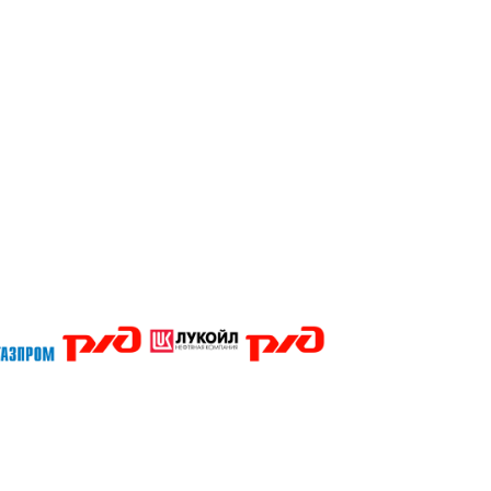
Кубани Сочи Тимашевск Тихорецк Туапсе Абакан Белгород Барнаул Владивосток Владикавказ Владимир Благов
Магадан Майкоп Нальчик Пенза Петрозаводск Пермь Нижний Новгород Новгород Новосибирск Омск Москва П
ары Челябинск Чита Якутск Ярославль 50 лет Октября Агеево Александров Алексин Аленино Андреевское А
ино Бол Михайловское Бол Поляны Боровск Бородино Борщево Бронницы Быково Введенское Венев Вербил
во д.Жилино-Горки Давыдово Деденево Демчино Дзержинский Дмитров Дмитровский Погост Дмитровское До
д Зеленоград Зубово Ивакино Иванисово Ивантеевка Иваньково Износки Изоплит Икша Ильинское Ильинско
еево Констатиново Корекозеьо Королев Костерево Котельники Красмоармейск Красная Гора Красногорск К
овский Лотошино Луховицы Лыткарино Львовский Люберцы Любой Макарово Малаховка Малинки Малино Мал