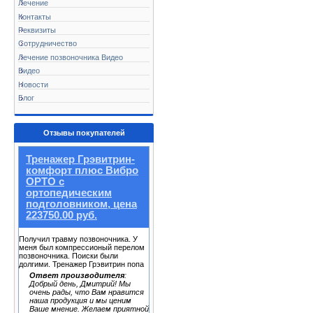
Лечение
Контакты
Реквизиты
Сотрудничество
Лечение позвоночника Видео
Видео
Новости
Блог
Отзывы покупателей
Тренажер Грэвитрин-
комфорт плюс Вибро
ОРТО с
ортопедическим
подголовником, цена
223750.00 руб.
Получил травму позвоночника. У
меня был компрессионый перелом
позвоночника. Поиски были
долгими. Тренажер Грэвитрин попа
Ответ производителя
:
Добрый день, Дмитрий! Мы
очень рады, что Вам нравится
наша продукция и мы ценим
Ваше мнение. Желаем приятной