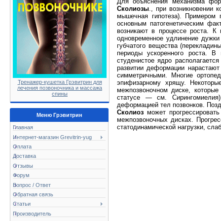
Для объяснения механизма форм
Сколиозы
., при возникновении 
мышечная гипотеза). Примером 
основным патогенетическим факт
возникают в процессе роста. К
одновременное удлинение дужки 
губчатого вещества (перекладин
периоды ускоренного роста. В
студенистое ядро располагается
развитии деформации нарастают 
симметричными. Многие ортопед
эпифизарному хрящу. Некоторы
Тренажер-кушетка Грэвитрин для
лечения позвоночника и массажа
межпозвоночном диске, которые
спины
статусе — см. Сирингомиелия)
деформацией тел позвонков. Позд
Сколиоз
может прогрессировать 
Меню Грэвитрин
межпозвоночных дисках. Прогрес
статодинамической нагрузки, сла
Главная
Интернет-магазин Grevitrin-yug
Оплата
Доставка
Отзывы
Форум
Вопрос / Ответ
Обратная связь
Статьи
Производитель