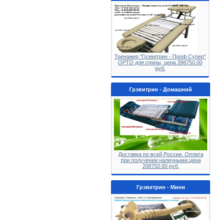
Тренажер "Грэвитрин - Проф Супер"
ОРТО для спины, цена 398750.00
руб.
Грэвитрин - Домашний
Доставка по всей России. Оплата
при получении наличными.цена
208750.00 руб.
Грэвитрин - Мини