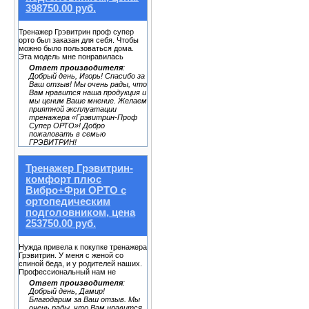
398750.00 руб.
Тренажер Грэвитрин проф супер
орто был заказан для себя. Чтобы
можно было пользоваться дома.
Эта модель мне понравилась
Ответ производителя
:
Добрый день, Игорь! Спасибо за
Ваш отзыв! Мы очень рады, что
Вам нравится наша продукция и
мы ценим Ваше мнение. Желаем
приятной эксплуатации
тренажера «Грэвитрин-Проф
Супер ОРТО»! Добро
пожаловать в семью
ГРЭВИТРИН!
Тренажер Грэвитрин-
комфорт плюс
Вибро+Фри ОРТО с
ортопедическим
подголовником, цена
253750.00 руб.
Нужда привела к покупке тренажера
Грэвитрин. У меня с женой со
спиной беда, и у родителей наших.
Профессиональный нам не
Ответ производителя
:
Добрый день, Дамир!
Благодарим за Ваш отзыв. Мы
очень рады, что Вам нравится