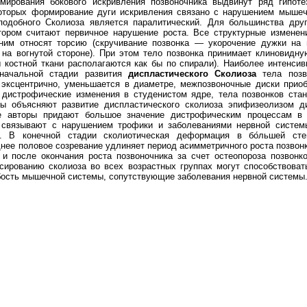
ирования бокового искривления позвоночника выдвинут ряд гипоте
которых формирование дуги искривления связано с нарушением мышеч
подобного Сколиоза является паралитический. Для большинства др
ором считают первичное нарушение роста. Все структурные изменен
 ним относят торсию (скручивание позвонка — укорочение дужки на 
на вогнутой стороне). При этом тело позвонка принимает клиновидну
ы костной ткани располагаются как бы по спирали). Наиболее интенси
 начальной стадии развития
диспластического Сколиоза
тела позв
 эксцентрично, уменьшается в диаметре, межпозвоночные диски при
дистрофические изменения в студенистом ядре, тела позвонков ста
ы объясняют развитие диспластического сколиоза эпифизеолизом 
е авторы придают большое значение дистрофическим процессам 
 связывают с нарушением трофики и заболеваниями нервной систем
. В конечной стадии сколиотическая деформация в бо́льшей сте
нее половое созревание удлиняет период асимметричного роста позвонк
и после окончания роста позвоночника за счет остеопороза позвонк
сированию сколиоза во всех возрастных группах могут способствоват
бость мышечной системы, сопутствующие заболевания нервной системы