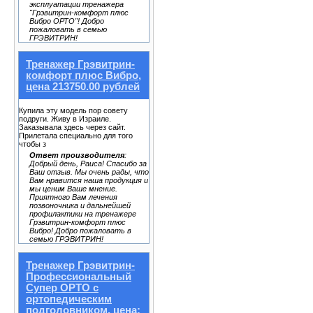
эксплуатации тренажера
"Грэвитрин-комфорт плюс
Вибро ОРТО"! Добро
пожаловать в семью
ГРЭВИТРИН!
Тренажер Грэвитрин-
комфорт плюс Вибро,
цена 213750.00 рублей
Купила эту модель пор совету
подруги. Живу в Израиле.
Заказывала здесь через сайт.
Прилетала специально для того
чтобы з
Ответ производителя
:
Добрый день, Раиса! Спасибо за
Ваш отзыв. Мы очень рады, что
Вам нравится наша продукция и
мы ценим Ваше мнение.
Приятного Вам лечения
позвоночника и дальнейшей
профилактики на тренажере
Грэвитрин-комфорт плюс
Вибро! Добро пожаловать в
семью ГРЭВИТРИН!
Тренажер Грэвитрин-
Профессиональный
Супер ОРТО с
ортопедическим
подголовником, цена: