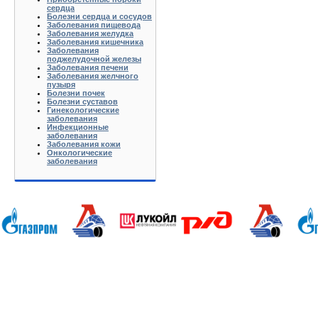
сердца
Болезни сердца и сосудов
Заболевания пищевода
Заболевания желудка
Заболевания кишечника
Заболевания
поджелудочной железы
Заболевания печени
Заболевания желчного
пузыря
Болезни почек
Болезни суставов
Гинекологические
заболевания
Инфекционные
заболевания
Заболевания кожи
Онкологические
заболевания
Анапа Армавир Белореченск Геленджик Ейск Краснодар Кропоткин Крымск Лабинск Новороссийск Славянск-на-
Калуга Кемерово Липецк Киров Кострома Йошкар-Ола Курган Курск Ижевск Краснодар Красноярск Иркутск 
Хабаровск Тверь Тамбов Ханты-Мансийск Ульяновск Томск Уфа Тула Тюмень Ростов-на-Дону Рязань Чебокс
Батюшково Белоозерский Белоомуг Белые Столбы Белый Белый Городок Берендеево Богородское Бол Грид
Высоковск Высокое Гаврилов Посад Голицино Голицыно Головково Горелки Горка Городищи Городня Гурье
Железнодорожный Желябужский Жилево Жуковский Завидово Заокский Запрудня Зарайск Захарово Звенигоро
Климовск Клин Клишино Коломна Колонтаево Кольчугино Колюбакино Комсомольск Конаково Кондрово Коноб
Купавна Купанское Куплиям Куровское Куровской Лакинск Ленинский Ликино-Дулево Лобня Лосино-Петр