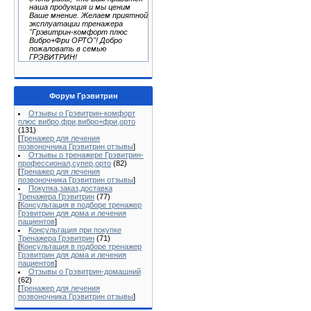
наша продукция и мы ценим
Ваше мнение. Желаем приятной
эксплуатации тренажера
"Грэвитрин-комфорт плюс
Вибро+Фри ОРТО"! Добро
пожаловать в семью
ГРЭВИТРИН!
Форум Грэвитрин
Отзывы о Грэвитрин-комфорт
плюс вибро,фри,вибро+фри,орто
(131)
[
Тренажер для лечения
позвоночника Грэвитрин отзывы
]
Отзывы о тренажере Грэвитрин-
профессионал,супер,орто
(82)
[
Тренажер для лечения
позвоночника Грэвитрин отзывы
]
Покупка,заказ,доставка
Тренажера Грэвитрин
(77)
[
Консультация в подборе тренажер
Грэвитрин для дома и лечения
пациентов
]
Консультация при покупке
Тренажера Грэвитрин
(71)
[
Консультация в подборе тренажер
Грэвитрин для дома и лечения
пациентов
]
Отзывы о Грэвитрин-домашний
(62)
[
Тренажер для лечения
позвоночника Грэвитрин отзывы
]