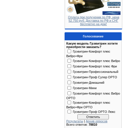
Оплата при получении по РФ, цена
52.750 руб. Доставка по РФ и СНГ
бесплатно на дом!
Голосование
Какую модель Грэвитрин хотите
приобрести-заказать?
Грэвитрин-Комфорт плюс
Вибро+Фри
Грэвитрин-Комфорт плюс Вибро
Грэвитрин-Комфорт плюс Фри
Грэвитрин-Профессиональный
Грэвитрин-Проф Супер ОРТО
Грэвитрин-Домашний
Грэвитрин-Мини
Грэвитрин-Комфорт плюс Вибро
ОРТО
Грэвитрин-Комфорт плюс
Вибро+Фри ОРТО
Грэвитрин-Проф ОРТО Люкс
Результаты
|
Архив опросов
Всего ответов:
78810