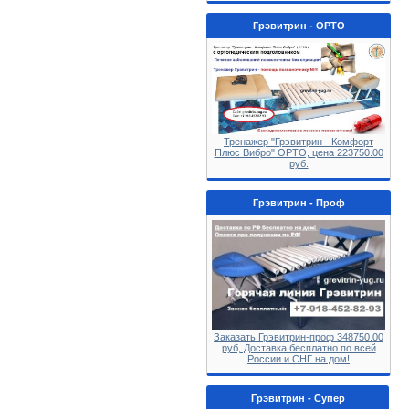
Грэвитрин - ОРТО
Тренажер "Грэвитрин - Комфорт
Плюс Вибро" ОРТО, цена 223750.00
руб.
Грэвитрин - Проф
Заказать Грэвитрин-проф 348750.00
руб, Доставка бесплатно по всей
России и СНГ на дом!
Грэвитрин - Супер