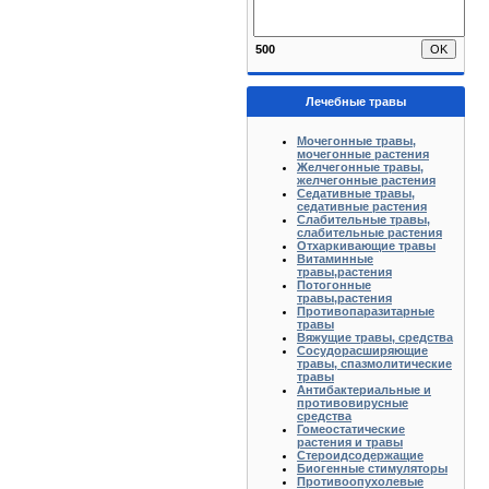
500
Лечебные травы
Мочегонные травы,
мочегонные растения
Желчегонные травы,
желчегонные растения
Седативные травы,
седативные растения
Слабительные травы,
слабительные растения
Отхаркивающие травы
Витаминные
травы,растения
Потогонные
травы,растения
Противопаразитарные
травы
Вяжущие травы, средства
Сосудорасширяющие
травы, спазмолитические
травы
Антибактериальные и
противовирусные
средства
Гомеостатические
растения и травы
Стероидсодержащие
Биогенные стимуляторы
Противоопухолевые