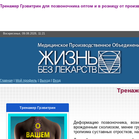
Тренажер Грэвитрин для позвоночника оптом и в розницу от произ
Воскресенье, 09.08.2026, 11:21
Главная
|
Мой профиль
|
Выход
|
Вход
Тренаж
Тренажер Грэвитрин
Деформацию позвоночника, воз
врожденным сколиозом, менее гр
тропизма суставных отростков, 