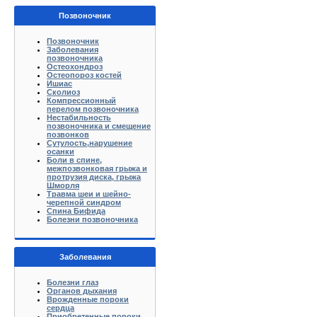
Позвоночник
Позвоночник
Заболевания
позвоночника
Остеохондроз
Остеопороз костей
Ишиас
Сколиоз
Компрессионный
перелом позвоночника
Нестабильность
позвоночника и смещение
позвонков
Сутулость,нарушение
осанки
Боли в спине,
межпозвонковая грыжа и
протрузия диска, грыжа
Шморля
Травма шеи и шейно-
черепной синдром
Спина Бифида
Болезни позвоночника
Заболевания
Болезни глаз
Органов дыхания
Врожденные пороки
сердца
Приобретенные пороки