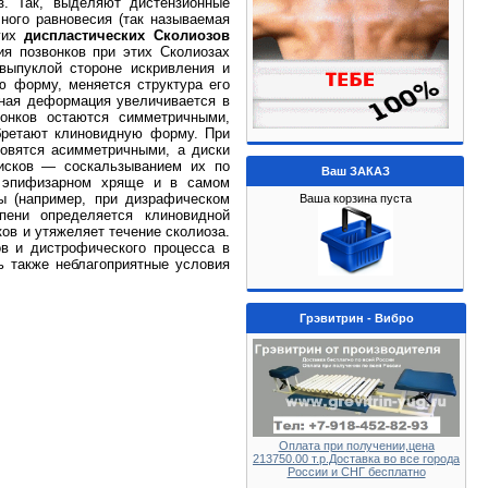
з. Так, выделяют дистензионные
ного равновесия (так называемая
угих
диспластических Сколиозов
ия позвонков при этих Сколиозах
выпуклой стороне искривления и
ю форму, меняется структура его
вная деформация увеличивается в
онков остаются симметричными,
обретают клиновидную форму. При
новятся асимметричными, а диски
дисков — соскальзыванием их по
Ваш ЗАКАЗ
в эпифизарном хряще и в самом
ы (например, при дизрафическом
Ваша корзина пуста
пени определяется клиновидной
ов и утяжеляет течение сколиоза.
ов и дистрофического процесса в
ь также неблагоприятные условия
.
Грэвитрин - Вибро
Оплата при получении,цена
213750.00 т.р.Доставка во все города
России и СНГ бесплатно