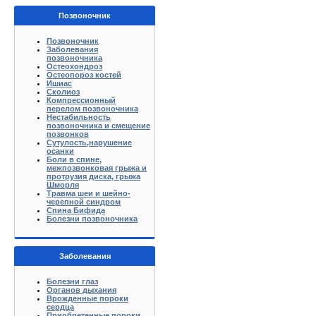
Позвоночник
Позвоночник
Заболевания
позвоночника
Остеохондроз
Остеопороз костей
Ишиас
Сколиоз
Компрессионный
перелом позвоночника
Нестабильность
позвоночника и смещение
позвонков
Сутулость,нарушение
осанки
Боли в спине,
межпозвонковая грыжа и
протрузия диска, грыжа
Шморля
Травма шеи и шейно-
черепной синдром
Спина Бифида
Болезни позвоночника
Заболевания
Болезни глаз
Органов дыхания
Врожденные пороки
сердца
Приобретенные пороки