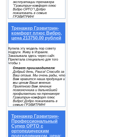
эксплуатации тренажера
"Грэвитрин-комфорт плюс
Вибро ОРТО"! Добро
пожаловать в семью
ГРЭВИТРИН!
Тренажер Грэвитрин-
комфорт плюс Вибро,
цена 213750.00 рублей
Купила эту модель пор совету
подруги. Живу в Израиле.
Заказывала здесь через сайт.
Прилетала специально для того
чтобы з
Ответ производителя
:
Добрый день, Раиса! Спасибо за
Ваш отзыв. Мы очень рады, что
Вам нравится наша продукция и
мы ценим Ваше мнение.
Приятного Вам лечения
позвоночника и дальнейшей
профилактики на тренажере
Грэвитрин-комфорт плюс
Вибро! Добро пожаловать в
семью ГРЭВИТРИН!
Тренажер Грэвитрин-
Профессиональный
Супер ОРТО с
ортопедическим
подголовником, цена: