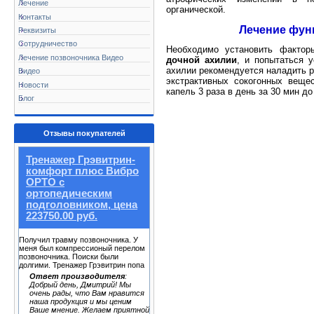
Лечение
органической.
Контакты
Лечение фун
Реквизиты
Сотрудничество
Необходимо установить факто
Лечение позвоночника Видео
дочной ахилии
, и попытаться 
ахилии рекомендуется наладить р
Видео
экстрактивных сокогонных вещес
Новости
капель 3 раза в день за 30 мин до
Блог
Отзывы покупателей
Тренажер Грэвитрин-
комфорт плюс Вибро
ОРТО с
ортопедическим
подголовником, цена
223750.00 руб.
Получил травму позвоночника. У
меня был компрессионый перелом
позвоночника. Поиски были
долгими. Тренажер Грэвитрин попа
Ответ производителя
:
Добрый день, Дмитрий! Мы
очень рады, что Вам нравится
наша продукция и мы ценим
Ваше мнение. Желаем приятной