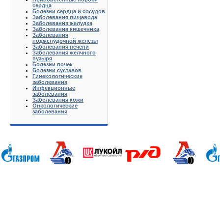
сердца
Болезни сердца и сосудов
Заболевания пищевода
Заболевания желудка
Заболевания кишечника
Заболевания
поджелудочной железы
Заболевания печени
Заболевания желчного
пузыря
Болезни почек
Болезни суставов
Гинекологические
заболевания
Инфекционные
заболевания
Заболевания кожи
Онкологические
заболевания
Анапа Армавир Белореченск Геленджик Ейск Краснодар Кропоткин Крымск Лабинск Новороссийск Славянс
Волгоград Вологда Воронеж Астрахань Архангельск Брянск Иваново Казань Калининград Калуга Кемерово Л
Нижний Новгород Новгород Новосибирск Омск Москва Псков Мурманск Обнинск Оренбург Самара Санкт-Петер
на-Дону Рязань Чебоксары Челябинск Чита Якутск Ярославль 50 лет Октября Агеево Александров Алек
Батюшково Белоозерский Белоомуг Белые Столбы Белый Белый Городок Берендеево Богородское Бол Гр
Внуково Волоколамск Воротынск Воскресенск Востряково Выкопанка Высокиничи Высоковск Высокое Г
Дзержинский Дмитров Дмитровский Погост Дмитровское Долгопрудный Домодедово Дорохово Дрезна Дубна 
Зарайск Захарово Звенигород Зеленоград Зубово Ивакино Иванисово Ивантеевка Иваньково Износки Изоп