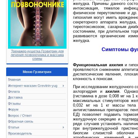
желудка. Причины данно­го состо
интоксикация, тяжелое инфек­
физическое переутомление и др.
гипохилия могут иметь врожденн
секреторного ап­парата желудка
тиреотоксикозом, сахарным диа
состоянием, при длительном тор
развиваются органические изме
желудка.
Симптомы фун
Тренажер-кушетка Грэвитрин для
лечения позвоночника и массажа
спины
Функциональная ахилия
и гипох
проявляются снижением аппети­та
Меню Грэвитрин
диспепсические явления, плохая
клонность к поносам.
Главная
Интернет-магазин Grevitrin-yug
При исследовании желудочного с
ахлоргидрия и
ахилия
. Однак
Оплата
(гистамина в до­зе 0,008 мг на 1
Доставка
максимальных стиму­ляторов жел
Отзывы
0,032 мг на 1 кг массы тела 
антигистаминных препаратов: пен
Форум
ЕД) позволяет подавить тормоз
Вопрос / Ответ
желу­дочную секрецию и подтверд
Обратная связь
ряде случа­ев установить наличи
Статьи
при внутрижелудочной пристен
биопсии слизистой оболочки
Производитель
атрофических изменений в н