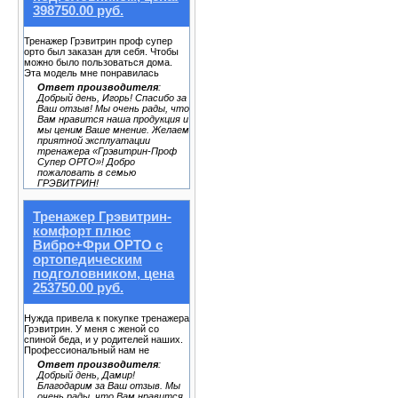
398750.00 руб.
Тренажер Грэвитрин проф супер
орто был заказан для себя. Чтобы
можно было пользоваться дома.
Эта модель мне понравилась
Ответ производителя
:
Добрый день, Игорь! Спасибо за
Ваш отзыв! Мы очень рады, что
Вам нравится наша продукция и
мы ценим Ваше мнение. Желаем
приятной эксплуатации
тренажера «Грэвитрин-Проф
Супер ОРТО»! Добро
пожаловать в семью
ГРЭВИТРИН!
Тренажер Грэвитрин-
комфорт плюс
Вибро+Фри ОРТО с
ортопедическим
подголовником, цена
253750.00 руб.
Нужда привела к покупке тренажера
Грэвитрин. У меня с женой со
спиной беда, и у родителей наших.
Профессиональный нам не
Ответ производителя
:
Добрый день, Дамир!
Благодарим за Ваш отзыв. Мы
очень рады, что Вам нравится