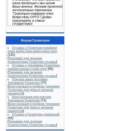
наша продукция и мы ценим
Ваше мнение. Желаем приятной
эксплуатации тренажера
"Грэвитрин-комфорт плюс
Вибро+Фри ОРТО"! Добро
пожаловать в семью
ГРЭВИТРИН!
Форум Грэвитрин
Отзывы о Грэвитрин-комфорт
плюс вибро,фри,вибро+фри,орто
(131)
[
Тренажер для лечения
позвоночника Грэвитрин отзывы
]
Отзывы о тренажере Грэвитрин-
профессионал,супер,орто
(81)
[
Тренажер для лечения
позвоночника Грэвитрин отзывы
]
Покупка,заказ,доставка
Тренажера Грэвитрин
(77)
[
Консультация в подборе тренажер
Грэвитрин для дома и лечения
пациентов
]
Консультация при покупке
Тренажера Грэвитрин
(71)
[
Консультация в подборе тренажер
Грэвитрин для дома и лечения
пациентов
]
Отзывы о Грэвитрин-домашний
(62)
[
Тренажер для лечения
позвоночника Грэвитрин отзывы
]