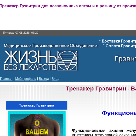
Тренажер Грэвитрин для позвоночника оптом и в розницу от произ
Пятница, 07.08.2026, 07:20
Главная
|
Мой профиль
|
Выход
|
Вход
Тренажер Грэвитрин - 
Тренажер Грэвитрин
Функциона
Функциональная ахилия желу
угнетением желу­дочной секреции