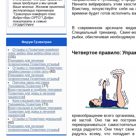
наша продукция и мы ценим
Начните вибрировать этим хвости
Ваше мнение. Желаем приятной
Воистину, почувствуйте себя на
эксплуатации тренажера
времени будет готов исполнить ва
"Грэвитрин-комфорт плюс
Вибро+Фри ОРТО"! Добро
пожаловать в семью
ГРЭВИТРИН!
В современном арсенале медиц
Специальный тренажер, Свинг-м
рыбки, обеспечивая необходимую 
Форум Грэвитрин
Отзывы о Грэвитрин-комфорт
Четвертое правило: Упра
плюс вибро,фри,вибро+фри,орто
(131)
[
Тренажер для лечения
позвоночника Грэвитрин отзывы
]
Отзывы о тренажере Грэвитрин-
профессионал,супер,орто
(82)
[
Тренажер для лечения
позвоночника Грэвитрин отзывы
]
Покупка,заказ,доставка
Тренажера Грэвитрин
(77)
[
Консультация в подборе тренажер
Грэвитрин для дома и лечения
пациентов
]
Консультация при покупке
Тренажера Грэвитрин
(71)
[
Консультация в подборе тренажер
Грэвитрин для дома и лечения
кровообращение всего организма
пациентов
]
Отзывы о Грэвитрин-домашний
её застой. Оно так же постро
(62)
переворачиваться самостоятельн
[
Тренажер для лечения
когда радуются. Они тянут свои 
позвоночника Грэвитрин отзывы
]
радуясь всему, что попадает в 