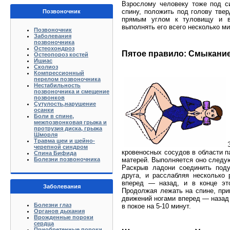
Взрослому человеку тоже под с
спину, положить под голову твер
Позвоночник
прямым углом к туловищу и в
выполнять его всего несколько ми
Позвоночник
Заболевания
позвоночника
Остеохондроз
Пятое правило: Смыкание
Остеопороз костей
Ишиас
Сколиоз
Компрессионный
перелом позвоночника
Нестабильность
позвоночника и смещение
позвонков
Сутулость,нарушение
осанки
Боли в спине,
межпозвонковая грыжа и
протрузия диска, грыжа
Шморля
Травма шеи и шейно-
черепной синдром
кровеносных сосудов в области п
Спина Бифида
матерей. Выполняется оно следую
Болезни позвоночника
Раскрыв ладони соединить поду
друга, и расслабляя несколько
вперед — назад, и в конце эт
Заболевания
Продолжая лежать на спине, при
движений ногами вперед — назад 
Болезни глаз
в покое на 5-10 минут.
Органов дыхания
Врожденные пороки
сердца
Приобретенные пороки