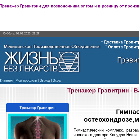
Тренажер Грэвитрин для позвоночника оптом и в розницу от произ
Суббота, 08.08.2026, 22:27
Главная
|
Мой профиль
|
Выход
|
Вход
Тренажер Грэвитрин - 
Тренажер Грэвитрин
Гимнас
остеохондрозе,
Гимнастический комплекс, разра
японского доктора Кацудзо Ниши.