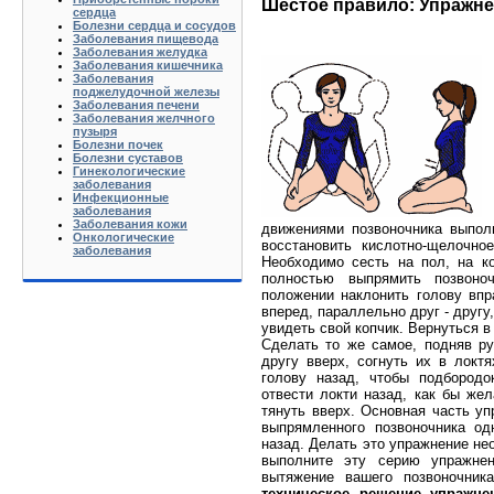
Шестое правило: Упражне
сердца
Болезни сердца и сосудов
Заболевания пищевода
Заболевания желудка
Заболевания кишечника
Заболевания
поджелудочной железы
Заболевания печени
Заболевания желчного
пузыря
Болезни почек
Болезни суставов
Гинекологические
заболевания
Инфекционные
заболевания
Заболевания кожи
движениями позвоночника выпол
Онкологические
восстановить кислотно-щелочно
заболевания
Необходимо сесть на пол, на кол
полностью выпрямить позвоно
положении наклонить голову вп
вперед, параллельно друг - другу
увидеть свой копчик. Вернуться в
Сделать то же самое, подняв ру
другу вверх, согнуть их в локт
голову назад, чтобы подбород
отвести локти назад, как бы жел
тянуть вверх. Основная часть уп
выпрямленного позвоночника о
назад. Делать это упражнение не
выполните эту серию упражнен
вытяжение вашего позвоночни
техническое решение упражне