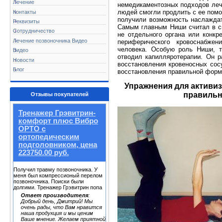
Лечение
немедикаментозных подходов лече
людей смогли продлить с ее помо
Контакты
получили возможность наслаждат
Реквизиты
Самым главным Ниши считал в с
Сотрудничество
не отдельного органа или конкр
Лечение позвоночника Видео
периферического кровоснабже
человека. Особую роль Ниши, т
Видео
отводил капилляротерапии. Он р
Новости
восстановления кровеносных сос
Блог
восстановления правильной форм
Упражнения для активи
правильн
Отзывы покупателей
Тренажер Грэвитрин-
комфорт плюс Вибро
ОРТО с
ортопедическим
подголовником, цена
223750.00 руб.
Получил травму позвоночника. У
меня был компрессионый перелом
позвоночника. Поиски были
долгими. Тренажер Грэвитрин попа
Ответ производителя
:
Добрый день, Дмитрий! Мы
очень рады, что Вам нравится
наша продукция и мы ценим
Ваше мнение. Желаем приятной