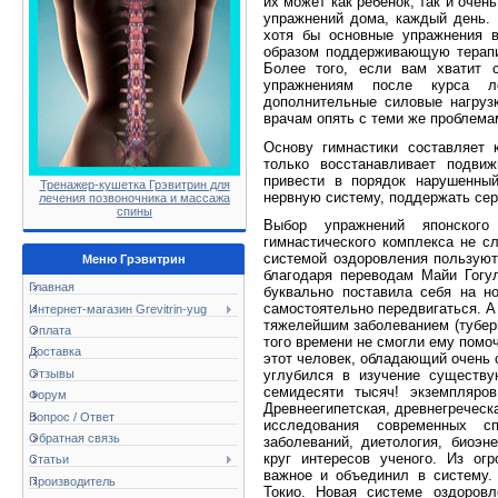
их может как ребенок, так и оче
упражнений дома, каждый день. 
хотя бы основные упражнения в
образом поддерживающую терапи
Более того, если вам хватит 
упражнениям после курса л
дополнительные силовые нагруз
врачам опять с теми же проблемам
Основу гимнастики составляет 
только восстанавливает подвиж
привести в порядок нарушенный
Тренажер-кушетка Грэвитрин для
нервную систему, поддержать сер
лечения позвоночника и массажа
спины
Выбор упражнений японского
гимнастического комплекса не с
системой оздоровления пользуют
Меню Грэвитрин
благодаря переводам Майи Гогу
Главная
буквально поставила себя на н
самостоятельно передвигаться. А 
Интернет-магазин Grevitrin-yug
тяжелейшим заболеванием (тубер
Оплата
того времени не смогли ему помо
Доставка
этот человек, обладающий очень 
Отзывы
углубился в изучение существ
семидесяти тысяч! экземпляров
Форум
Древнеегипетская, древнегреческа
Вопрос / Ответ
исследования современных с
Обратная связь
заболеваний, диетология, биоэне
круг интересов ученого. Из ог
Статьи
важное и объединил в систему.
Производитель
Токио. Новая системе оздоров