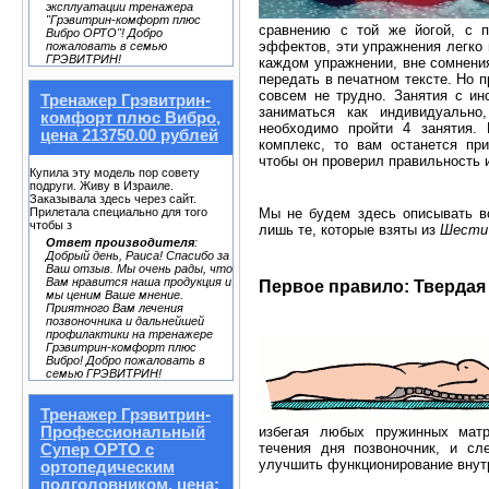
эксплуатации тренажера
"Грэвитрин-комфорт плюс
сравнению с той же йогой, с 
Вибро ОРТО"! Добро
эффектов, эти упражнения легко 
пожаловать в семью
ГРЭВИТРИН!
каждом упражнении, вне сомнения
передать в печатном тексте. Но 
совсем не трудно. Занятия с ин
Тренажер Грэвитрин-
заниматься как индивидуально
комфорт плюс Вибро,
необходимо пройти 4 занятия. 
цена 213750.00 рублей
комплекс, то вам останется при
чтобы он проверил правильность 
Купила эту модель пор совету
подруги. Живу в Израиле.
Заказывала здесь через сайт.
Мы не будем здесь описывать в
Прилетала специально для того
чтобы з
лишь те, которые взяты из
Шести 
Ответ производителя
:
Добрый день, Раиса! Спасибо за
Ваш отзыв. Мы очень рады, что
Вам нравится наша продукция и
Первое правило: Твердая
мы ценим Ваше мнение.
Приятного Вам лечения
позвоночника и дальнейшей
профилактики на тренажере
Грэвитрин-комфорт плюс
Вибро! Добро пожаловать в
семью ГРЭВИТРИН!
Тренажер Грэвитрин-
избегая любых пружинных матр
Профессиональный
течения дня позвоночник, и сл
Супер ОРТО с
улучшить функционирование внутр
ортопедическим
подголовником, цена: