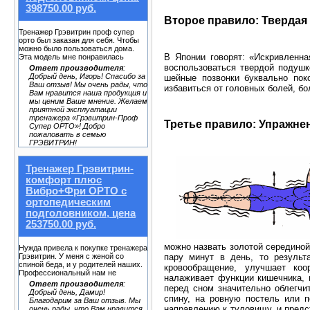
398750.00 руб.
Второе правило: Твердая
Тренажер Грэвитрин проф супер
орто был заказан для себя. Чтобы
можно было пользоваться дома.
В Японии говорят: «Искривленн
Эта модель мне понравилась
воспользоваться твердой подушк
Ответ производителя
:
Добрый день, Игорь! Спасибо за
шейные позвонки буквально пок
Ваш отзыв! Мы очень рады, что
избавиться от головных болей, бо
Вам нравится наша продукция и
мы ценим Ваше мнение. Желаем
приятной эксплуатации
тренажера «Грэвитрин-Проф
Третье правило: Упражне
Супер ОРТО»! Добро
пожаловать в семью
ГРЭВИТРИН!
Тренажер Грэвитрин-
комфорт плюс
Вибро+Фри ОРТО с
ортопедическим
подголовником, цена
253750.00 руб.
можно назвать золотой серединой
Нужда привела к покупке тренажера
пару минут в день, то резуль
Грэвитрин. У меня с женой со
спиной беда, и у родителей наших.
кровообращение, улучшает коо
Профессиональный нам не
налаживает функции кишечника, п
Ответ производителя
:
перед сном значительно облегчи
Добрый день, Дамир!
спину, на ровную постель или п
Благодарим за Ваш отзыв. Мы
направлению к туловищу, и предс
очень рады, что Вам нравится