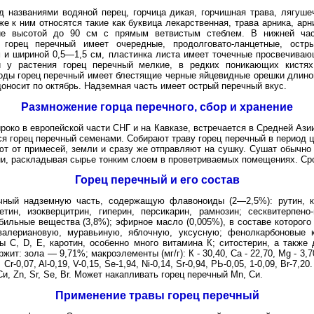
 названиями водяной перец, горчица дикая, горчишная трава, лягуше
е к ним относятся такие как буквица лекарственная, трава арника, ар
ние высотой до 90 см с прямым ветвистым стеблем. В нижней ча
 горец перечный имеет очередные, продолговато-ланцетные, остр
 и шириной 0,5—1,5 см, пластинка листа имеет точечные просвечиваю
 у растения горец перечный мелкие, в редких поникающих кистях
оды горец перечный имеет блестящие черные яйцевидные орешки длино
доносит по октябрь. Надземная часть имеет острый перечный вкус.
Размножение горца перечного, сбор и хранение
око в европейской части СНГ и на Кавказе, встречается в Средней Ази
я горец перечный семенами. Собирают траву горец перечный в период ц
ют от примесей, земли и сразу же отправляют на сушку. Сушат обычно
ени, раскладывая сырье тонким слоем в проветриваемых помещениях. Сро
Горец перечный и его состав
чный надземную часть, содержащую флавоноиды (2—2,5%): рутин, кве
тин, изокверцитрин, гиперин, персикарин, рамнозин; сесквитерпено
ильные вещества (3,8%); эфирное масло (0,005%), в составе которого 
 валериановую, муравьиную, яблочную, уксусную; фенолкарбоновые 
ы С, D, Е, каротин, особенно много витамина К; ситостерин, а также
ит: зола — 9,71%; макроэлементы (мг/г): К - 30,40, Са - 22,70, Mg - 3,7
 Cr-0,07, Al-0,19, V-0,15, Se-1,94, Ni-0,14, Sr-0,94, РЬ-0,05, 1-0,09, Br-7,
 Си, Zn, Sr, Se, Br. Может накапливать горец перечный Mn, Си.
Применение травы горец перечный