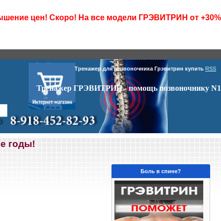
шение цен! Скоро! На все модели ГРЭВИТРИН от +30%
Тренажер для позвоночника Грэвитрин купить
RSS
Тренажер ГРЭВИТРИН - помощь позвоночнику N1
е годы!
Боль в спине?