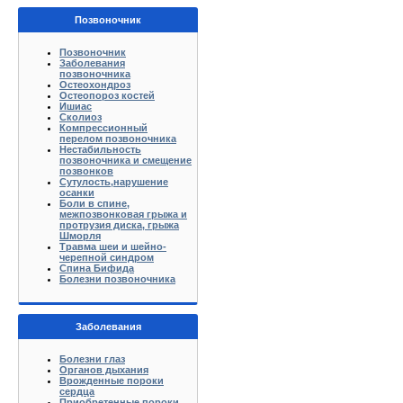
Позвоночник
Позвоночник
Заболевания
позвоночника
Остеохондроз
Остеопороз костей
Ишиас
Сколиоз
Компрессионный
перелом позвоночника
Нестабильность
позвоночника и смещение
позвонков
Сутулость,нарушение
осанки
Боли в спине,
межпозвонковая грыжа и
протрузия диска, грыжа
Шморля
Травма шеи и шейно-
черепной синдром
Спина Бифида
Болезни позвоночника
Заболевания
Болезни глаз
Органов дыхания
Врожденные пороки
сердца
Приобретенные пороки