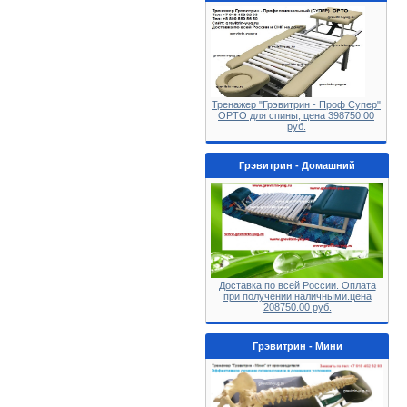
Тренажер "Грэвитрин - Проф Супер"
ОРТО для спины, цена 398750.00
руб.
Грэвитрин - Домашний
Доставка по всей России. Оплата
при получении наличными.цена
208750.00 руб.
Грэвитрин - Мини