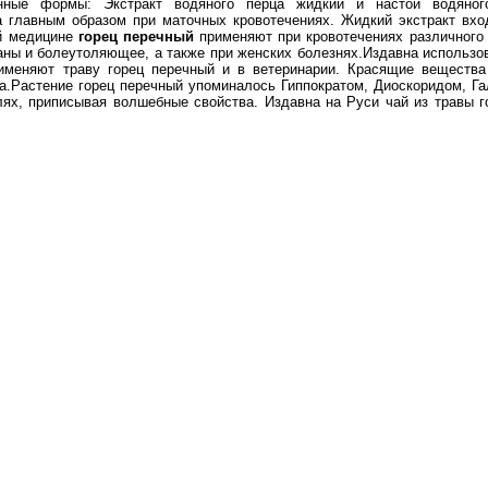
нные формы: Экстракт водяного перца жидкий и настой водяног
 главным образом при маточных кровотечениях. Жидкий экстракт вхо
ой медицине
горец перечный
применяют при кровотечениях различного 
ны и болеутоляющее, а также при женских болезнях.Издавна использо
рименяют траву горец перечный и в ветеринарии. Красящие вещества
а.Растение горец перечный упоминалось Гиппократом, Диоскоридом, Г
ях, приписывая волшебные свойства. Издавна на Руси чай из травы г