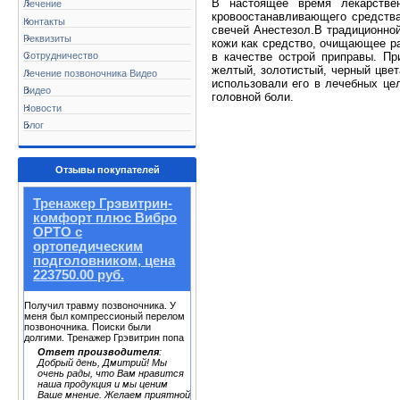
В настоящее время лекарстве
Лечение
кровоостанавливающего средства
Контакты
свечей Анестезол.В традиционн
Реквизиты
кожи как средство, очищающее ра
в качестве острой приправы. П
Сотрудничество
желтый, золотистый, черный цвет
Лечение позвоночника Видео
использовали его в лечебных цел
Видео
головной боли.
Новости
Блог
Отзывы покупателей
Тренажер Грэвитрин-
комфорт плюс Вибро
ОРТО с
ортопедическим
подголовником, цена
223750.00 руб.
Получил травму позвоночника. У
меня был компрессионый перелом
позвоночника. Поиски были
долгими. Тренажер Грэвитрин попа
Ответ производителя
:
Добрый день, Дмитрий! Мы
очень рады, что Вам нравится
наша продукция и мы ценим
Ваше мнение. Желаем приятной