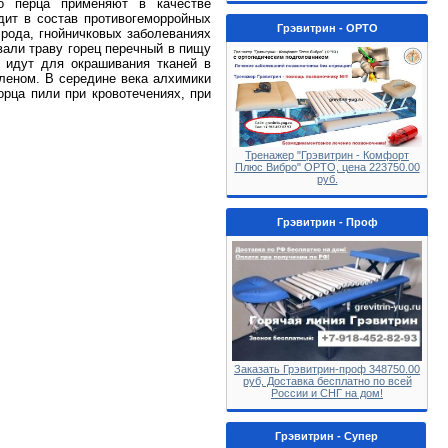
о перца применяют в качестве
дит в состав противогеморройных
Грэвитрин - ОРТО
рода, гнойничковых заболеваниях
вали траву горец перечный в пищу
 идут для окрашивания тканей в
аленом. В середине века алхимики
орца пили при кровотечениях, при
Тренажер "Грэвитрин - Комфорт
Плюс Вибро" ОРТО, цена 223750.00
руб.
Грэвитрин - Проф
Заказать Грэвитрин-проф 348750.00
руб, Доставка бесплатно по всей
России и СНГ на дом!
Грэвитрин - Супер