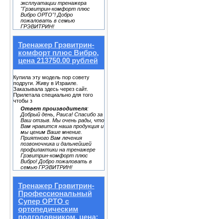
эксплуатации тренажера
"Грэвитрин-комфорт плюс
Вибро ОРТО"! Добро
пожаловать в семью
ГРЭВИТРИН!
Тренажер Грэвитрин-
комфорт плюс Вибро,
цена 213750.00 рублей
Купила эту модель пор совету
подруги. Живу в Израиле.
Заказывала здесь через сайт.
Прилетала специально для того
чтобы з
Ответ производителя
:
Добрый день, Раиса! Спасибо за
Ваш отзыв. Мы очень рады, что
Вам нравится наша продукция и
мы ценим Ваше мнение.
Приятного Вам лечения
позвоночника и дальнейшей
профилактики на тренажере
Грэвитрин-комфорт плюс
Вибро! Добро пожаловать в
семью ГРЭВИТРИН!
Тренажер Грэвитрин-
Профессиональный
Супер ОРТО с
ортопедическим
подголовником, цена: