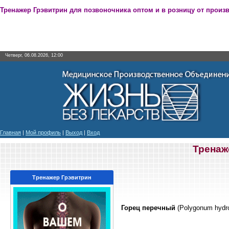
Тренажер Грэвитрин для позвоночника оптом и в розницу от произ
Четверг, 06.08.2026, 12:00
Главная
|
Мой профиль
|
Выход
|
Вход
Тренаж
Тренажер Грэвитрин
Горец перечный
(Polygonum hydro