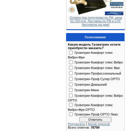
Оплата при получении по РФ, цена
52.750 руб. Доставка по РФ и СНГ
бесплатно на дом!
Голосование
Какую модель Грэвитрин хотите
приобрести-заказать?
Грэвитрин-Комфорт плюс
Вибро+Фри
Грэвитрин-Комфорт плюс Вибро
Грэвитрин-Комфорт плюс Фри
Грэвитрин-Профессиональный
Грэвитрин-Проф Супер ОРТО
Грэвитрин-Домашний
Грэвитрин-Мини
Грэвитрин-Комфорт плюс Вибро
ОРТО
Грэвитрин-Комфорт плюс
Вибро+Фри ОРТО
Грэвитрин-Проф ОРТО Люкс
Результаты
|
Архив опросов
Всего ответов:
78799