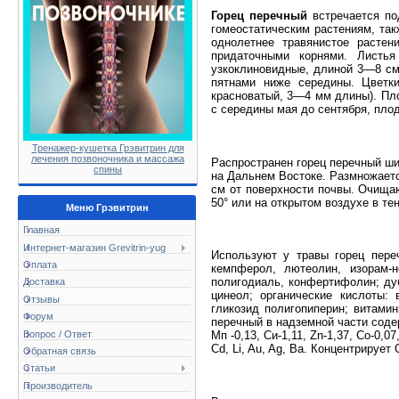
Горец перечный
встречается под
гомеостатическим растениям, такж
однолетнее травянистое расте
придаточными корнями. Листья
узкоклиновидные, длиной 3—8 см
пятнами ниже середины. Цветки
красноватый, 3—4 мм длины). Пл
с середины мая до сентября, пло
Тренажер-кушетка Грэвитрин для
лечения позвоночника и массажа
Распространен горец перечный шир
спины
на Дальнем Востоке. Размножаетс
см от поверхности почвы. Очища
50° или на открытом воздухе в т
Меню Грэвитрин
Главная
Интернет-магазин Grevitrin-yug
Используют у травы горец пере
Оплата
кемпферол, лютеолин, изорам-не
полигодиаль, конфертифолин; дуб
Доставка
цинеол; органические кислоты:
Отзывы
гликозид полигопиперин; витамин
Форум
перечный в надземной части содерж
Вопрос / Ответ
Мп -0,13, Си-1,11, Zn-1,37, Со-0,07,
Cd, Li, Au, Ag, Ba. Концентрирует
Обратная связь
Статьи
Производитель