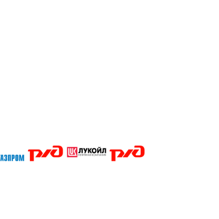
Кубани Сочи Тимашевск Тихорецк Туапсе Абакан Белгород Барнаул Владивосток Владикавказ Владимир Благов
Магадан Майкоп Нальчик Пенза Петрозаводск Пермь Нижний Новгород Новгород Новосибирск Омск Москва П
ары Челябинск Чита Якутск Ярославль 50 лет Октября Агеево Александров Алексин Аленино Андреевское А
ино Бол Михайловское Бол Поляны Боровск Бородино Борщево Бронницы Быково Введенское Венев Вербил
во д.Жилино-Горки Давыдово Деденево Демчино Дзержинский Дмитров Дмитровский Погост Дмитровское До
д Зеленоград Зубово Ивакино Иванисово Ивантеевка Иваньково Износки Изоплит Икша Ильинское Ильинско
еево Констатиново Корекозеьо Королев Костерево Котельники Красмоармейск Красная Гора Красногорск К
овский Лотошино Луховицы Лыткарино Львовский Люберцы Любой Макарово Малаховка Малинки Малино Мал