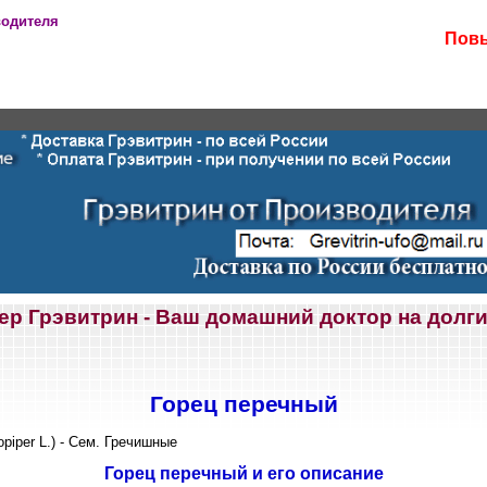
водителя
Повы
ер Грэвитрин - Ваш домашний доктор на долги
Горец перечный
piper L.) - Сем. Гречишные
Горец перечный и его описание