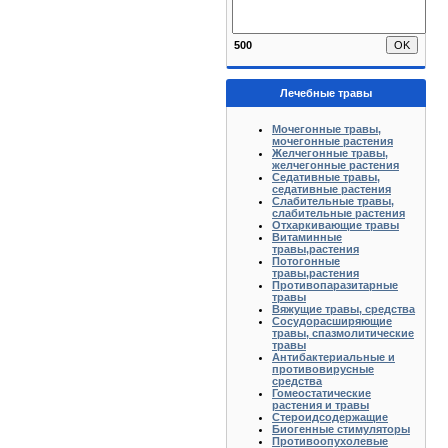
500
Лечебные травы
Мочегонные травы,
мочегонные растения
Желчегонные травы,
желчегонные растения
Седативные травы,
седативные растения
Слабительные травы,
слабительные растения
Отхаркивающие травы
Витаминные
травы,растения
Потогонные
травы,растения
Противопаразитарные
травы
Вяжущие травы, средства
Сосудорасширяющие
травы, спазмолитические
травы
Антибактериальные и
противовирусные
средства
Гомеостатические
растения и травы
Стероидсодержащие
Биогенные стимуляторы
Противоопухолевые