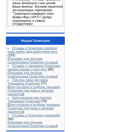
наша продукция и мы ценим
Ваше мнение. Желаем приятной
эксплуатации тренажера
"Грэвитрин-комфорт плюс
Вибро+Фри ОРТО"! Добро
пожаловать в семью
ГРЭВИТРИН!
Форум Грэвитрин
Отзывы о Грэвитрин-комфорт
плюс вибро,фри,вибро+фри,орто
(131)
[
Тренажер для лечения
позвоночника Грэвитрин отзывы
]
Отзывы о тренажере Грэвитрин-
профессионал,супер,орто
(81)
[
Тренажер для лечения
позвоночника Грэвитрин отзывы
]
Покупка,заказ,доставка
Тренажера Грэвитрин
(77)
[
Консультация в подборе тренажер
Грэвитрин для дома и лечения
пациентов
]
Консультация при покупке
Тренажера Грэвитрин
(70)
[
Консультация в подборе тренажер
Грэвитрин для дома и лечения
пациентов
]
Отзывы о Грэвитрин-домашний
(62)
[
Тренажер для лечения
позвоночника Грэвитрин отзывы
]