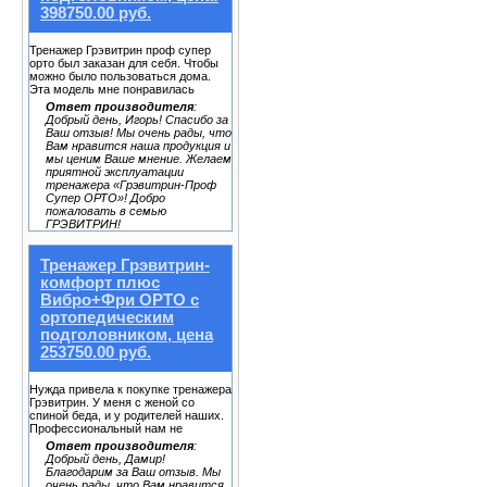
398750.00 руб.
Тренажер Грэвитрин проф супер
орто был заказан для себя. Чтобы
можно было пользоваться дома.
Эта модель мне понравилась
Ответ производителя
:
Добрый день, Игорь! Спасибо за
Ваш отзыв! Мы очень рады, что
Вам нравится наша продукция и
мы ценим Ваше мнение. Желаем
приятной эксплуатации
тренажера «Грэвитрин-Проф
Супер ОРТО»! Добро
пожаловать в семью
ГРЭВИТРИН!
Тренажер Грэвитрин-
комфорт плюс
Вибро+Фри ОРТО с
ортопедическим
подголовником, цена
253750.00 руб.
Нужда привела к покупке тренажера
Грэвитрин. У меня с женой со
спиной беда, и у родителей наших.
Профессиональный нам не
Ответ производителя
:
Добрый день, Дамир!
Благодарим за Ваш отзыв. Мы
очень рады, что Вам нравится