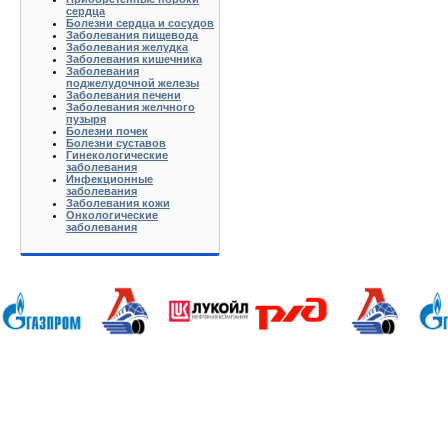
сердца
Болезни сердца и сосудов
Заболевания пищевода
Заболевания желудка
Заболевания кишечника
Заболевания
поджелудочной железы
Заболевания печени
Заболевания желчного
пузыря
Болезни почек
Болезни суставов
Гинекологические
заболевания
Инфекционные
заболевания
Заболевания кожи
Онкологические
заболевания
Анапа Армавир Белореченск Геленджик Ейск Краснодар Кропоткин Крымск Лабинск Новороссийск Славянск-на-
Калуга Кемерово Липецк Киров Кострома Йошкар-Ола Курган Курск Ижевск Краснодар Красноярск Иркутск 
Хабаровск Тверь Тамбов Ханты-Мансийск Ульяновск Томск Уфа Тула Тюмень Ростов-на-Дону Рязань Чебокс
Батюшково Белоозерский Белоомуг Белые Столбы Белый Белый Городок Берендеево Богородское Бол Грид
Высоковск Высокое Гаврилов Посад Голицино Голицыно Головково Горелки Горка Городищи Городня Гурье
Железнодорожный Желябужский Жилево Жуковский Завидово Заокский Запрудня Зарайск Захарово Звенигоро
Климовск Клин Клишино Коломна Колонтаево Кольчугино Колюбакино Комсомольск Конаково Кондрово Коноб
Купавна Купанское Куплиям Куровское Куровской Лакинск Ленинский Ликино-Дулево Лобня Лосино-Петр