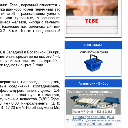
чник. Горец перечный относится к
ника шамиссо.
Горец перечный
это
сти стебля расположены узлы с
ые или туповатые, у основания
щиеся желёзки, иногда с темными
 (околоцветник зеленоватый или
й 2—3 мм. Цветет горец перечный
Ваш ЗАКАЗ
и, в Западной и Восточной Сибири,
Ваша корзина пуста
ветения, срезая ее на высоте 4—5
 в сушилках при температуре 40—
к годности сырья 2 года.
рцитрин, гиперозид, кверцетин,
Грэвитрин - Вибро
-вые соединения: изотаденбоаль,
фелланд-рен, пинен, лцимол, 1,4-
кислоты: эллаговую и галловую;
 дубильные вещества (3,8%).Горец
0, Fe - 0,30; микроэлементы (КБН):
20. В -17,20 мкг/г. He обнаружены Mo,
Оплата при получении,цена
213750.00 т.р.Доставка во все города
России и СНГ бесплатно