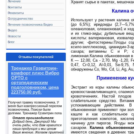
Лечение
Хранят сырье в пакетах, мешочках
Контакты
Калина о
Реквизиты
Сотрудничество
Используют у растения калина о
(до 6,5%); иридоиды (2,7—5,7%
Лечение позвоночника Видео
олеаноловая, олеаноновая1 и хед
Видео
и их глико-зиды; дубильные вещ
Новости
кислоты: валериановая, изовалер
Блог
другие; -фитостерины.Плоды сод
ксило-зилглюкозид, цианидин-3-а
сахара; витамины С и Р; орг
лимонная.Калина обыкновенная в 
Отзывы покупателей
К — 12,00, Са - 2,70, Mg -1,20, F
0,47, Cr-0,12, Al-0,01, Se-9,75,
Тренажер Грэвитрин-
обнаружены Co, Mo, Cd, Li, Ag, Au
комфорт плюс Вибро
Применение ку
ОРТО с
ортопедическим
Экстракт из коры калины обыкн
подголовником, цена
кровоостанавливающего, спазмоли
223750.00 руб.
кровотечениях. Настой плодов
слабительное средство. Витам
Получил травму позвоночника. У
успокаивающим действием. В 
меня был компрессионый перелом
обыкновенная применяют при зо
позвоночника. Поиски были
долгими. Тренажер Грэвитрин попа
кашле и как слабительное с
Ответ производителя
:
приготовления компотов, кисел
Добрый день, Дмитрий! Мы
начинку для пирогов. Ягоды мо
очень рады, что Вам нравится
сахаром.
Калина обыкновенна
наша продукция и мы ценим
имеются сведения в древних трав
Ваше мнение. Желаем приятной