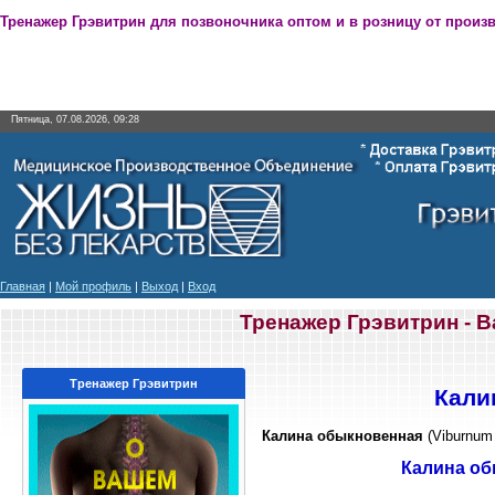
Тренажер Грэвитрин для позвоночника оптом и в розницу от произ
Пятница, 07.08.2026, 09:28
Главная
|
Мой профиль
|
Выход
|
Вход
Тренажер Грэвитрин - 
Тренажер Грэвитрин
Кали
Калина обыкновенная
(Viburnum
Калина об