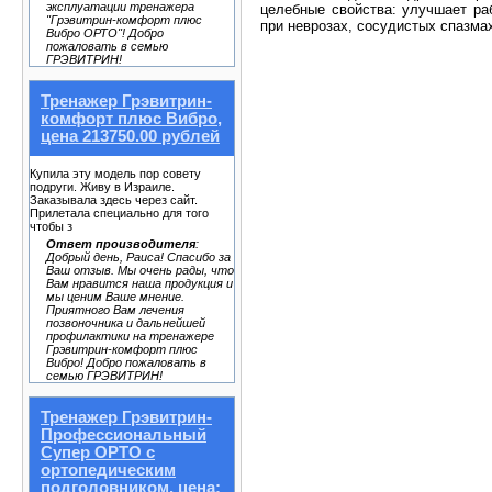
эксплуатации тренажера
целебные свойства: улучшает раб
"Грэвитрин-комфорт плюс
при неврозах, сосудистых спазмах
Вибро ОРТО"! Добро
пожаловать в семью
ГРЭВИТРИН!
Тренажер Грэвитрин-
комфорт плюс Вибро,
цена 213750.00 рублей
Купила эту модель пор совету
подруги. Живу в Израиле.
Заказывала здесь через сайт.
Прилетала специально для того
чтобы з
Ответ производителя
:
Добрый день, Раиса! Спасибо за
Ваш отзыв. Мы очень рады, что
Вам нравится наша продукция и
мы ценим Ваше мнение.
Приятного Вам лечения
позвоночника и дальнейшей
профилактики на тренажере
Грэвитрин-комфорт плюс
Вибро! Добро пожаловать в
семью ГРЭВИТРИН!
Тренажер Грэвитрин-
Профессиональный
Супер ОРТО с
ортопедическим
подголовником, цена: