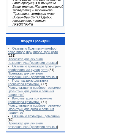
наша продукция и мы ценим
Ваше мнение. Желаем приятной
эксплуатации тренажера
"Грэвитрин-комфорт плюс
Вибро+Фри ОРТО"! Добро
пожаловать в семью
ГРЭВИТРИН!
Форум Грэвитрин
Отзывы о Грэвитрин-комфорт
плюс вибро,фри,вибро+фри,орто
(131)
[
Тренажер для лечения
позвоночника Грэвитрин отзывы
]
Отзывы о тренажере Грэвитрин-
профессионал,супер,орто
(81)
[
Тренажер для лечения
позвоночника Грэвитрин отзывы
]
Покупка,заказ,доставка
Тренажера Грэвитрин
(77)
[
Консультация в подборе тренажер
Грэвитрин для дома и лечения
пациентов
]
Консультация при покупке
Тренажера Грэвитрин
(71)
[
Консультация в подборе тренажер
Грэвитрин для дома и лечения
пациентов
]
Отзывы о Грэвитрин-домашний
(62)
[
Тренажер для лечения
позвоночника Грэвитрин отзывы
]