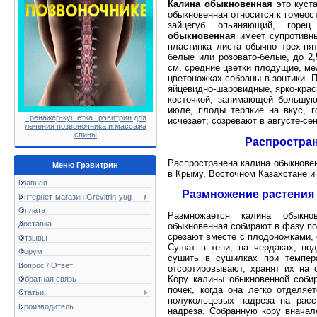
Калина обыкновенная
это куста
обыкновенная относится к гомеост
зайцегуб опьяняющий, горе
обыкновенная
имеет супротивны
пластинка листа обычно трех-пя
белые или розовато-белые, до 2,
см, средние цветки плодущие, мел
цветоножках собраны в зонтики. 
яйцевидно-шаровидные, ярко-крас
косточкой, занимающей большую
июле, плоды терпкие на вкус, г
Тренажер-кушетка Грэвитрин для
исчезает; созревают в августе-се
лечения позвоночника и массажа
спины
Распростра
Распространена калина обыкновен
Меню Грэвитрин
в Крыму, Восточном Казахстане и
Главная
Размножение растения 
Интернет-магазин Grevitrin-yug
Оплата
Размножается калина обыкно
Доставка
обыкновенная собирают в фазу по
срезают вместе с плодоножками, 
Отзывы
Сушат в тени, на чердаках, по
Форум
сушить в сушилках при темпер
Вопрос / Ответ
отсортировывают, хранят их на 
Кору калины обыкновенной соби
Обратная связь
почек, когда она легко отделя
Статьи
полукольцевых надреза на рас
Производитель
надреза. Собранную кору вначал