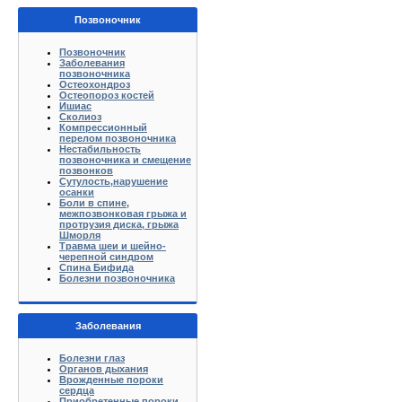
Позвоночник
Позвоночник
Заболевания
позвоночника
Остеохондроз
Остеопороз костей
Ишиас
Сколиоз
Компрессионный
перелом позвоночника
Нестабильность
позвоночника и смещение
позвонков
Сутулость,нарушение
осанки
Боли в спине,
межпозвонковая грыжа и
протрузия диска, грыжа
Шморля
Травма шеи и шейно-
черепной синдром
Спина Бифида
Болезни позвоночника
Заболевания
Болезни глаз
Органов дыхания
Врожденные пороки
сердца
Приобретенные пороки