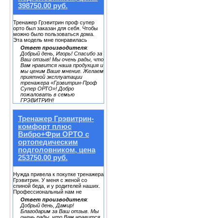
398750.00 руб.
Тренажер Грэвитрин проф супер
орто был заказан для себя. Чтобы
можно было пользоваться дома.
Эта модель мне понравилась
Ответ производителя
:
Добрый день, Игорь! Спасибо за
Ваш отзыв! Мы очень рады, что
Вам нравится наша продукция и
мы ценим Ваше мнение. Желаем
приятной эксплуатации
тренажера «Грэвитрин-Проф
Супер ОРТО»! Добро
пожаловать в семью
ГРЭВИТРИН!
Тренажер Грэвитрин-
комфорт плюс
Вибро+Фри ОРТО с
ортопедическим
подголовником, цена
253750.00 руб.
Нужда привела к покупке тренажера
Грэвитрин. У меня с женой со
спиной беда, и у родителей наших.
Профессиональный нам не
Ответ производителя
:
Добрый день, Дамир!
Благодарим за Ваш отзыв. Мы
очень рады, что Вам нравится