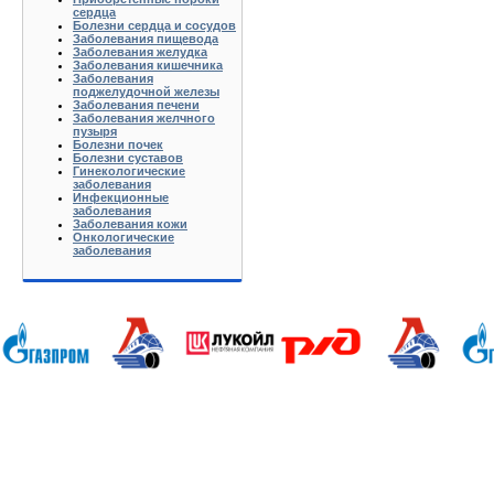
сердца
Болезни сердца и сосудов
Заболевания пищевода
Заболевания желудка
Заболевания кишечника
Заболевания
поджелудочной железы
Заболевания печени
Заболевания желчного
пузыря
Болезни почек
Болезни суставов
Гинекологические
заболевания
Инфекционные
заболевания
Заболевания кожи
Онкологические
заболевания
Анапа Армавир Белореченск Геленджик Ейск Краснодар Кропоткин Крымск Лабинск Новороссийск Славянс
Волгоград Вологда Воронеж Астрахань Архангельск Брянск Иваново Казань Калининград Калуга Кемерово Л
Нижний Новгород Новгород Новосибирск Омск Москва Псков Мурманск Обнинск Оренбург Самара Санкт-Петер
на-Дону Рязань Чебоксары Челябинск Чита Якутск Ярославль 50 лет Октября Агеево Александров Алек
Батюшково Белоозерский Белоомуг Белые Столбы Белый Белый Городок Берендеево Богородское Бол Гр
Внуково Волоколамск Воротынск Воскресенск Востряково Выкопанка Высокиничи Высоковск Высокое Г
Дзержинский Дмитров Дмитровский Погост Дмитровское Долгопрудный Домодедово Дорохово Дрезна Дубна 
Зарайск Захарово Звенигород Зеленоград Зубово Ивакино Иванисово Ивантеевка Иваньково Износки Изоп