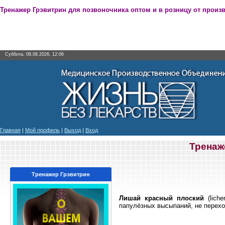
Тренажер Грэвитрин для позвоночника оптом и в розницу от произ
Суббота, 08.08.2026, 12:06
Главная
|
Мой профиль
|
Выход
|
Вход
Тренаж
Тренажер Грэвитрин
Лишай красный плоский
(liche
папулёзных высыпаний, не перех