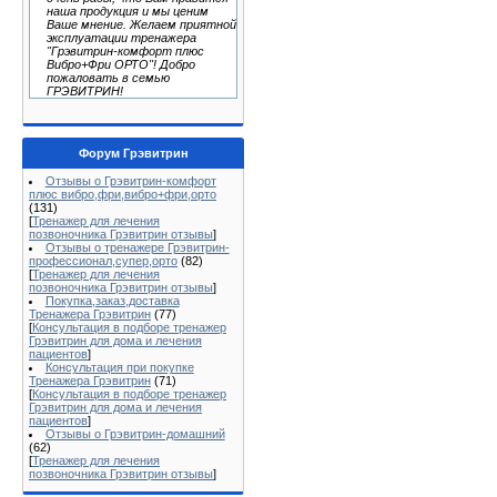
наша продукция и мы ценим
Ваше мнение. Желаем приятной
эксплуатации тренажера
"Грэвитрин-комфорт плюс
Вибро+Фри ОРТО"! Добро
пожаловать в семью
ГРЭВИТРИН!
Форум Грэвитрин
Отзывы о Грэвитрин-комфорт
плюс вибро,фри,вибро+фри,орто
(131)
[
Тренажер для лечения
позвоночника Грэвитрин отзывы
]
Отзывы о тренажере Грэвитрин-
профессионал,супер,орто
(82)
[
Тренажер для лечения
позвоночника Грэвитрин отзывы
]
Покупка,заказ,доставка
Тренажера Грэвитрин
(77)
[
Консультация в подборе тренажер
Грэвитрин для дома и лечения
пациентов
]
Консультация при покупке
Тренажера Грэвитрин
(71)
[
Консультация в подборе тренажер
Грэвитрин для дома и лечения
пациентов
]
Отзывы о Грэвитрин-домашний
(62)
[
Тренажер для лечения
позвоночника Грэвитрин отзывы
]