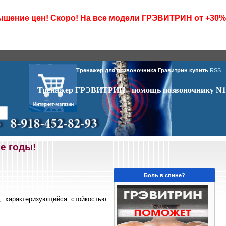
шение цен! Скоро! На все модели ГРЭВИТРИН от +30%
Тренажер для позвоночника Грэвитрин купить
RSS
Тренажер ГРЭВИТРИН - помощь позвоночнику N1
е годы!
Боль в спине?
и, характеризующийся стойкостью