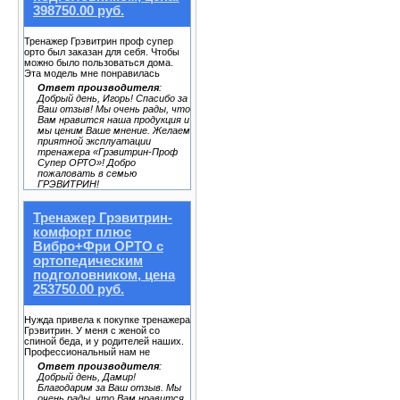
398750.00 руб.
Тренажер Грэвитрин проф супер
орто был заказан для себя. Чтобы
можно было пользоваться дома.
Эта модель мне понравилась
Ответ производителя
:
Добрый день, Игорь! Спасибо за
Ваш отзыв! Мы очень рады, что
Вам нравится наша продукция и
мы ценим Ваше мнение. Желаем
приятной эксплуатации
тренажера «Грэвитрин-Проф
Супер ОРТО»! Добро
пожаловать в семью
ГРЭВИТРИН!
Тренажер Грэвитрин-
комфорт плюс
Вибро+Фри ОРТО с
ортопедическим
подголовником, цена
253750.00 руб.
Нужда привела к покупке тренажера
Грэвитрин. У меня с женой со
спиной беда, и у родителей наших.
Профессиональный нам не
Ответ производителя
:
Добрый день, Дамир!
Благодарим за Ваш отзыв. Мы
очень рады, что Вам нравится