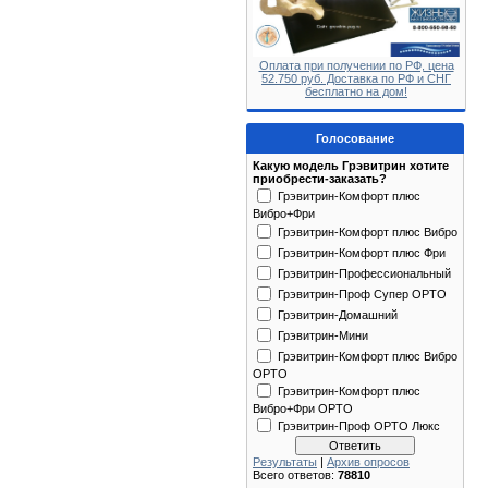
Оплата при получении по РФ, цена
52.750 руб. Доставка по РФ и СНГ
бесплатно на дом!
Голосование
Какую модель Грэвитрин хотите
приобрести-заказать?
Грэвитрин-Комфорт плюс
Вибро+Фри
Грэвитрин-Комфорт плюс Вибро
Грэвитрин-Комфорт плюс Фри
Грэвитрин-Профессиональный
Грэвитрин-Проф Супер ОРТО
Грэвитрин-Домашний
Грэвитрин-Мини
Грэвитрин-Комфорт плюс Вибро
ОРТО
Грэвитрин-Комфорт плюс
Вибро+Фри ОРТО
Грэвитрин-Проф ОРТО Люкс
Результаты
|
Архив опросов
Всего ответов:
78810