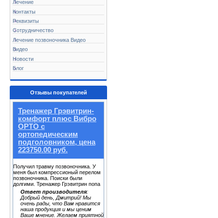
Лечение
Контакты
Реквизиты
Сотрудничество
Лечение позвоночника Видео
Видео
Новости
Блог
Отзывы покупателей
Тренажер Грэвитрин-
комфорт плюс Вибро
ОРТО с
ортопедическим
подголовником, цена
223750.00 руб.
Получил травму позвоночника. У
меня был компрессионый перелом
позвоночника. Поиски были
долгими. Тренажер Грэвитрин попа
Ответ производителя
:
Добрый день, Дмитрий! Мы
очень рады, что Вам нравится
наша продукция и мы ценим
Ваше мнение. Желаем приятной