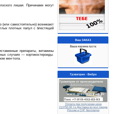
плоского лишая. Причинами могут
о (или самостоятельно) возникают
углых плотных папул с блестящей
Ваш ЗАКАЗ
Ваша корзина пуста
гистаминные препараты, витамины
орных случаях — кортикостероиды.
ром мен-тола.
Грэвитрин - Вибро
Оплата при получении,цена
213750.00 т.р.Доставка во все города
России и СНГ бесплатно