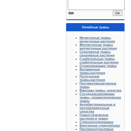
500
Лечебные травы
Мочегонные травы,
мочегонные растения
Желчегонные травы,
желчегонные растения
Седативные травы,
седативные растения
Слабительные травы,
слабительные растения
Отхаркивающие травы
Витаминные
травы,растения
Потогонные
травы,растения
Противопаразитарные
травы
Вяжущие травы, средства
Сосудорасширяющие
травы, спазмолитические
травы
Антибактериальные и
противовирусные
средства
Гомеостатические
растения и травы
Стероидсодержащие
Биогенные стимуляторы
Противоопухолевые