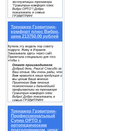
эксплуатации тренажера
"Грэвитрин-комфорт плюс
Вибро ОРТО"! Добро
пожаловать в семью
ГРЭВИТРИН!
Тренажер Грэвитрин-
комфорт плюс Вибро,
цена 213750.00 рублей
Купила эту модель пор совету
подруги. Живу в Израиле.
Заказывала здесь через сайт.
Прилетала специально для того
чтобы з
Ответ производителя
:
Добрый день, Раиса! Спасибо за
Ваш отзыв. Мы очень рады, что
Вам нравится наша продукция и
мы ценим Ваше мнение.
Приятного Вам лечения
позвоночника и дальнейшей
профилактики на тренажере
Грэвитрин-комфорт плюс
Вибро! Добро пожаловать в
семью ГРЭВИТРИН!
Тренажер Грэвитрин-
Профессиональный
Супер ОРТО с
ортопедическим
подголовником, цена: