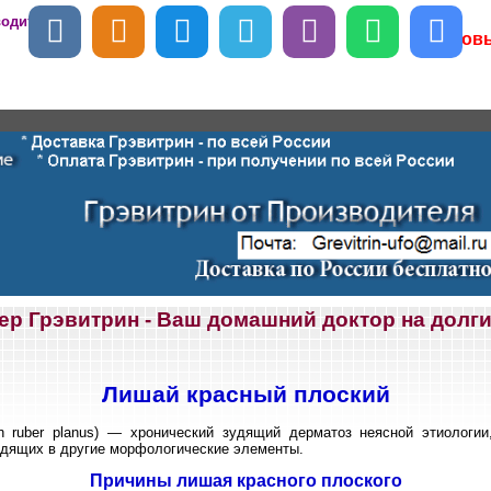
водителя
Повы
ер Грэвитрин - Ваш домашний доктор на долги
Лишай красный плоский
n ruber planus) — хронический зудящий дерматоз неясной этиологи
одящих в другие морфологические элементы.
Причины лишая красного плоского