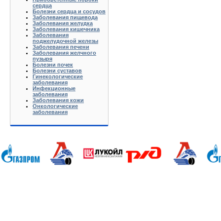
сердца
Болезни сердца и сосудов
Заболевания пищевода
Заболевания желудка
Заболевания кишечника
Заболевания
поджелудочной железы
Заболевания печени
Заболевания желчного
пузыря
Болезни почек
Болезни суставов
Гинекологические
заболевания
Инфекционные
заболевания
Заболевания кожи
Онкологические
заболевания
Анапа Армавир Белореченск Геленджик Ейск Краснодар Кропоткин Крымск Лабинск Новороссийск Славянск-на-
Калуга Кемерово Липецк Киров Кострома Йошкар-Ола Курган Курск Ижевск Краснодар Красноярск Иркутск 
Хабаровск Тверь Тамбов Ханты-Мансийск Ульяновск Томск Уфа Тула Тюмень Ростов-на-Дону Рязань Чебокс
Батюшково Белоозерский Белоомуг Белые Столбы Белый Белый Городок Берендеево Богородское Бол Грид
Высоковск Высокое Гаврилов Посад Голицино Голицыно Головково Горелки Горка Городищи Городня Гурье
Железнодорожный Желябужский Жилево Жуковский Завидово Заокский Запрудня Зарайск Захарово Звенигоро
Климовск Клин Клишино Коломна Колонтаево Кольчугино Колюбакино Комсомольск Конаково Кондрово Коноб
Купавна Купанское Куплиям Куровское Куровской Лакинск Ленинский Ликино-Дулево Лобня Лосино-Петр