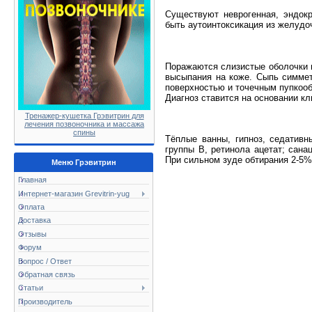
Существуют неврогенная, эндокр
быть аутоинтоксикация из желудо
Поражаются слизистые оболочки щ
высыпания на коже. Сыпь симмет
поверхностью и точечным пупкооб
Диагноз ставится на основании кл
Тренажер-кушетка Грэвитрин для
лечения позвоночника и массажа
спины
Тёплые ванны, гипноз, седативн
группы В, ретинола ацетат; сана
При сильном зуде обтирания 2-5%
Меню Грэвитрин
Главная
Интернет-магазин Grevitrin-yug
Оплата
Доставка
Отзывы
Форум
Вопрос / Ответ
Обратная связь
Статьи
Производитель