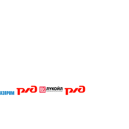
Кубани Сочи Тимашевск Тихорецк Туапсе Абакан Белгород Барнаул Владивосток Владикавказ Владимир Благов
Магадан Майкоп Нальчик Пенза Петрозаводск Пермь Нижний Новгород Новгород Новосибирск Омск Москва П
ары Челябинск Чита Якутск Ярославль 50 лет Октября Агеево Александров Алексин Аленино Андреевское А
ино Бол Михайловское Бол Поляны Боровск Бородино Борщево Бронницы Быково Введенское Венев Вербил
во д.Жилино-Горки Давыдово Деденево Демчино Дзержинский Дмитров Дмитровский Погост Дмитровское До
д Зеленоград Зубово Ивакино Иванисово Ивантеевка Иваньково Износки Изоплит Икша Ильинское Ильинско
еево Констатиново Корекозеьо Королев Костерево Котельники Красмоармейск Красная Гора Красногорск К
овский Лотошино Луховицы Лыткарино Львовский Люберцы Любой Макарово Малаховка Малинки Малино Мал