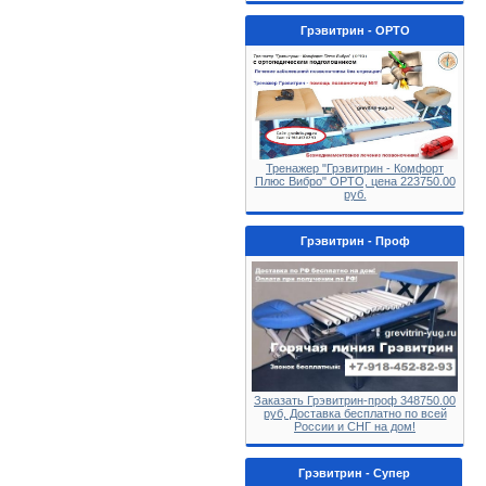
Грэвитрин - ОРТО
Тренажер "Грэвитрин - Комфорт
Плюс Вибро" ОРТО, цена 223750.00
руб.
Грэвитрин - Проф
Заказать Грэвитрин-проф 348750.00
руб, Доставка бесплатно по всей
России и СНГ на дом!
Грэвитрин - Супер