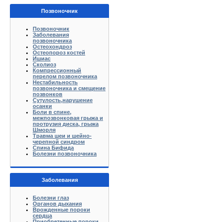
Позвоночник
Позвоночник
Заболевания
позвоночника
Остеохондроз
Остеопороз костей
Ишиас
Сколиоз
Компрессионный
перелом позвоночника
Нестабильность
позвоночника и смещение
позвонков
Сутулость,нарушение
осанки
Боли в спине,
межпозвонковая грыжа и
протрузия диска, грыжа
Шморля
Травма шеи и шейно-
черепной синдром
Спина Бифида
Болезни позвоночника
Заболевания
Болезни глаз
Органов дыхания
Врожденные пороки
сердца
Приобретенные пороки