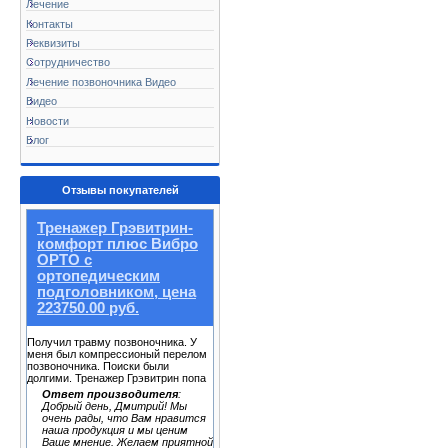
Лечение
Контакты
Реквизиты
Сотрудничество
Лечение позвоночника Видео
Видео
Новости
Блог
Отзывы покупателей
Тренажер Грэвитрин-
комфорт плюс Вибро
ОРТО с
ортопедическим
подголовником, цена
223750.00 руб.
Получил травму позвоночника. У
меня был компрессионый перелом
позвоночника. Поиски были
долгими. Тренажер Грэвитрин попа
Ответ производителя
:
Добрый день, Дмитрий! Мы
очень рады, что Вам нравится
наша продукция и мы ценим
Ваше мнение. Желаем приятной