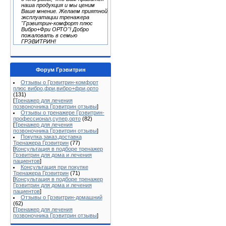
наша продукция и мы ценим
Ваше мнение. Желаем приятной
эксплуатации тренажера
"Грэвитрин-комфорт плюс
Вибро+Фри ОРТО"! Добро
пожаловать в семью
ГРЭВИТРИН!
Форум Грэвитрин
Отзывы о Грэвитрин-комфорт
плюс вибро,фри,вибро+фри,орто
(131)
[
Тренажер для лечения
позвоночника Грэвитрин отзывы
]
Отзывы о тренажере Грэвитрин-
профессионал,супер,орто
(82)
[
Тренажер для лечения
позвоночника Грэвитрин отзывы
]
Покупка,заказ,доставка
Тренажера Грэвитрин
(77)
[
Консультация в подборе тренажер
Грэвитрин для дома и лечения
пациентов
]
Консультация при покупке
Тренажера Грэвитрин
(71)
[
Консультация в подборе тренажер
Грэвитрин для дома и лечения
пациентов
]
Отзывы о Грэвитрин-домашний
(62)
[
Тренажер для лечения
позвоночника Грэвитрин отзывы
]