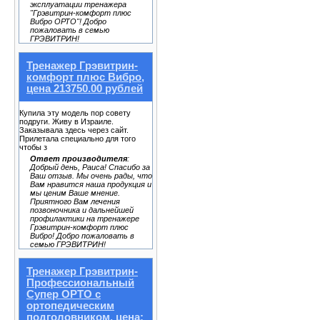
эксплуатации тренажера
"Грэвитрин-комфорт плюс
Вибро ОРТО"! Добро
пожаловать в семью
ГРЭВИТРИН!
Тренажер Грэвитрин-
комфорт плюс Вибро,
цена 213750.00 рублей
Купила эту модель пор совету
подруги. Живу в Израиле.
Заказывала здесь через сайт.
Прилетала специально для того
чтобы з
Ответ производителя
:
Добрый день, Раиса! Спасибо за
Ваш отзыв. Мы очень рады, что
Вам нравится наша продукция и
мы ценим Ваше мнение.
Приятного Вам лечения
позвоночника и дальнейшей
профилактики на тренажере
Грэвитрин-комфорт плюс
Вибро! Добро пожаловать в
семью ГРЭВИТРИН!
Тренажер Грэвитрин-
Профессиональный
Супер ОРТО с
ортопедическим
подголовником, цена: