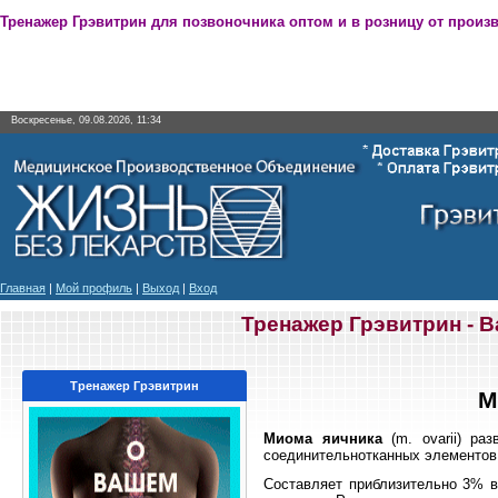
Тренажер Грэвитрин для позвоночника оптом и в розницу от произ
Воскресенье, 09.08.2026, 11:34
Главная
|
Мой профиль
|
Выход
|
Вход
Тренажер Грэвитрин - 
Тренажер Грэвитрин
М
Миома яичника
(m. ovarii) ра
соединительнотканных элементов
Составляет приблизительно 3% 