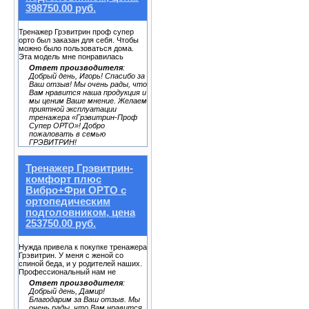
398750.00 руб.
Тренажер Грэвитрин проф супер
орто был заказан для себя. Чтобы
можно было пользоваться дома.
Эта модель мне понравилась
Ответ производителя
:
Добрый день, Игорь! Спасибо за
Ваш отзыв! Мы очень рады, что
Вам нравится наша продукция и
мы ценим Ваше мнение. Желаем
приятной эксплуатации
тренажера «Грэвитрин-Проф
Супер ОРТО»! Добро
пожаловать в семью
ГРЭВИТРИН!
Тренажер Грэвитрин-
комфорт плюс
Вибро+Фри ОРТО с
ортопедическим
подголовником, цена
253750.00 руб.
Нужда привела к покупке тренажера
Грэвитрин. У меня с женой со
спиной беда, и у родителей наших.
Профессиональный нам не
Ответ производителя
:
Добрый день, Дамир!
Благодарим за Ваш отзыв. Мы
очень рады, что Вам нравится