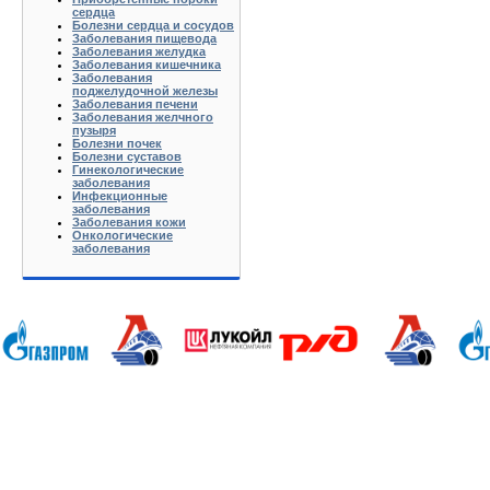
сердца
Болезни сердца и сосудов
Заболевания пищевода
Заболевания желудка
Заболевания кишечника
Заболевания
поджелудочной железы
Заболевания печени
Заболевания желчного
пузыря
Болезни почек
Болезни суставов
Гинекологические
заболевания
Инфекционные
заболевания
Заболевания кожи
Онкологические
заболевания
Анапа Армавир Белореченск Геленджик Ейск Краснодар Кропоткин Крымск Лабинск Новороссийск Славянс
Волгоград Вологда Воронеж Астрахань Архангельск Брянск Иваново Казань Калининград Калуга Кемерово Л
Нижний Новгород Новгород Новосибирск Омск Москва Псков Мурманск Обнинск Оренбург Самара Санкт-Петер
на-Дону Рязань Чебоксары Челябинск Чита Якутск Ярославль 50 лет Октября Агеево Александров Алек
Батюшково Белоозерский Белоомуг Белые Столбы Белый Белый Городок Берендеево Богородское Бол Гр
Внуково Волоколамск Воротынск Воскресенск Востряково Выкопанка Высокиничи Высоковск Высокое Г
Дзержинский Дмитров Дмитровский Погост Дмитровское Долгопрудный Домодедово Дорохово Дрезна Дубна 
Зарайск Захарово Звенигород Зеленоград Зубово Ивакино Иванисово Ивантеевка Иваньково Износки Изоп