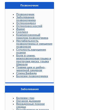
Позвоночник
Позвоночник
Заболевания
позвоночника
Остеохондроз
Остеопороз костей
Ишиас
Сколиоз
Компрессионный
перелом позвоночника
Нестабильность
позвоночника и смещение
позвонков
Сутулость,нарушение
осанки
Боли в спине,
межпозвонковая грыжа и
протрузия диска, грыжа
Шморля
Травма шеи и шейно-
черепной синдром
Спина Бифида
Болезни позвоночника
Заболевания
Болезни глаз
Органов дыхания
Врожденные пороки
сердца
Приобретенные пороки