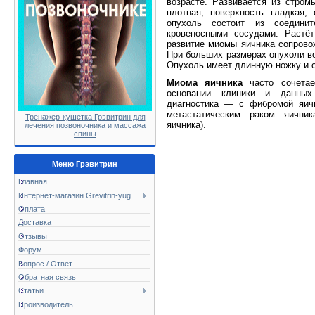
возрасте. Развивается из стром
плотная, поверхность гладкая,
опухоль состоит из соедини
кровеносными сосудами. Растё
развитие миомы яичника сопровож
При больших размерах опухоли во
Опухоль имеет длинную ножку и о
Миома яичника
часто сочетае
основании клиники и данных
диагностика — с фибромой яич
метастатическим раком яичник
Тренажер-кушетка Грэвитрин для
яичника).
лечения позвоночника и массажа
спины
Меню Грэвитрин
Главная
Интернет-магазин Grevitrin-yug
Оплата
Доставка
Отзывы
Форум
Вопрос / Ответ
Обратная связь
Статьи
Производитель