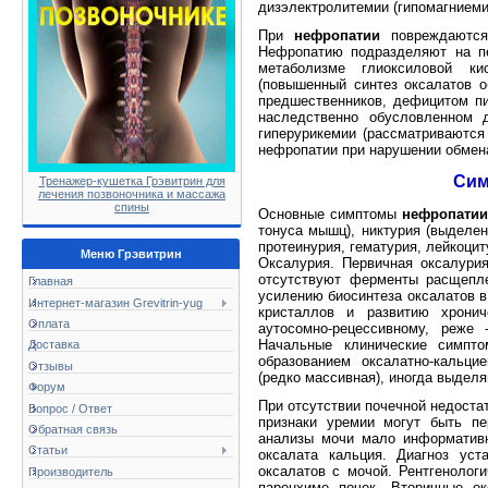
дизэлектролитемии (гипомагниемии
При
нефропатии
повреждаются 
Нефропатию подразделяют на пе
метаболизме глиоксиловой кис
(повышенный синтез оксалатов 
предшественников, дефицитом пи
наследственно обусловленном 
гиперурикемии (рассматриваются 
нефропатии при нарушении обмена
Сим
Тренажер-кушетка Грэвитрин для
лечения позвоночника и массажа
спины
Основные симптомы
нефропатии
тонуса мышц), никтурия (выделен
протеинурия, гематурия, лейкоцит
Меню Грэвитрин
Оксалурия. Первичная оксалурия
отсутствуют ферменты расщепле
Главная
усилению биосинтеза оксалатов в
Интернет-магазин Grevitrin-yug
кристаллов и развитию хронич
Оплата
аутосомно-рецессивному, реже 
Начальные клинические симпт
Доставка
образованием оксалатно-кальци
Отзывы
(редко массивная), иногда выдел
Форум
При отсутствии почечной недоста
Вопрос / Ответ
признаки уремии могут быть п
Обратная связь
анализы мочи мало информативн
Статьи
оксалата кальция. Диагноз уст
оксалатов с мочой. Рентгенолог
Производитель
паренхиме почек. Вторичные ок