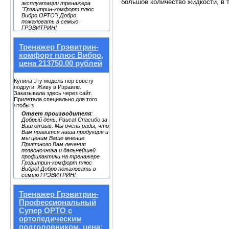
большое количество жидкости, в 
эксплуатации тренажера
"Грэвитрин-комфорт плюс
Вибро ОРТО"! Добро
пожаловать в семью
ГРЭВИТРИН!
Тренажер Грэвитрин-
комфорт плюс Вибро,
цена 213750.00 рублей
Купила эту модель пор совету
подруги. Живу в Израиле.
Заказывала здесь через сайт.
Прилетала специально для того
чтобы з
Ответ производителя
:
Добрый день, Раиса! Спасибо за
Ваш отзыв. Мы очень рады, что
Вам нравится наша продукция и
мы ценим Ваше мнение.
Приятного Вам лечения
позвоночника и дальнейшей
профилактики на тренажере
Грэвитрин-комфорт плюс
Вибро! Добро пожаловать в
семью ГРЭВИТРИН!
Тренажер Грэвитрин-
Профессиональный
Супер ОРТО с
ортопедическим
подголовником, цена: