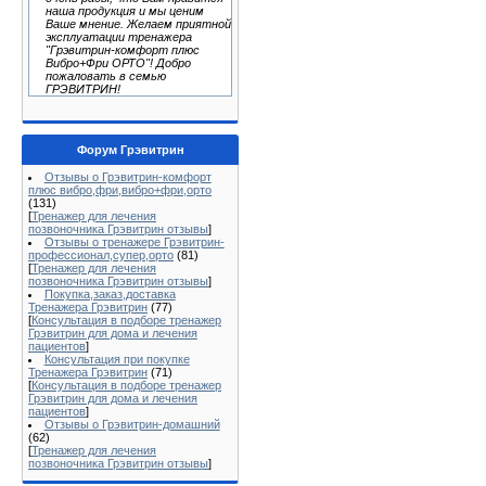
наша продукция и мы ценим
Ваше мнение. Желаем приятной
эксплуатации тренажера
"Грэвитрин-комфорт плюс
Вибро+Фри ОРТО"! Добро
пожаловать в семью
ГРЭВИТРИН!
Форум Грэвитрин
Отзывы о Грэвитрин-комфорт
плюс вибро,фри,вибро+фри,орто
(131)
[
Тренажер для лечения
позвоночника Грэвитрин отзывы
]
Отзывы о тренажере Грэвитрин-
профессионал,супер,орто
(81)
[
Тренажер для лечения
позвоночника Грэвитрин отзывы
]
Покупка,заказ,доставка
Тренажера Грэвитрин
(77)
[
Консультация в подборе тренажер
Грэвитрин для дома и лечения
пациентов
]
Консультация при покупке
Тренажера Грэвитрин
(71)
[
Консультация в подборе тренажер
Грэвитрин для дома и лечения
пациентов
]
Отзывы о Грэвитрин-домашний
(62)
[
Тренажер для лечения
позвоночника Грэвитрин отзывы
]