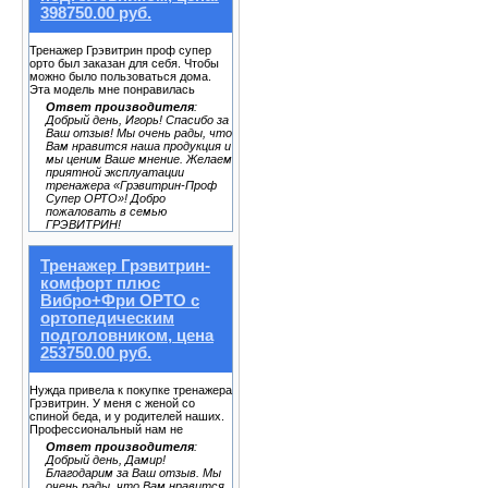
398750.00 руб.
Тренажер Грэвитрин проф супер
орто был заказан для себя. Чтобы
можно было пользоваться дома.
Эта модель мне понравилась
Ответ производителя
:
Добрый день, Игорь! Спасибо за
Ваш отзыв! Мы очень рады, что
Вам нравится наша продукция и
мы ценим Ваше мнение. Желаем
приятной эксплуатации
тренажера «Грэвитрин-Проф
Супер ОРТО»! Добро
пожаловать в семью
ГРЭВИТРИН!
Тренажер Грэвитрин-
комфорт плюс
Вибро+Фри ОРТО с
ортопедическим
подголовником, цена
253750.00 руб.
Нужда привела к покупке тренажера
Грэвитрин. У меня с женой со
спиной беда, и у родителей наших.
Профессиональный нам не
Ответ производителя
:
Добрый день, Дамир!
Благодарим за Ваш отзыв. Мы
очень рады, что Вам нравится