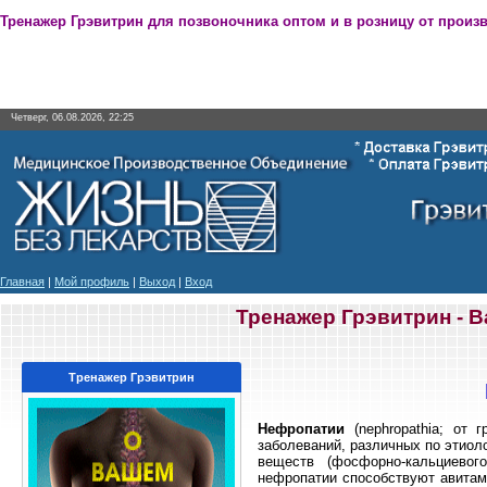
Тренажер Грэвитрин для позвоночника оптом и в розницу от произ
Четверг, 06.08.2026, 22:25
Главная
|
Мой профиль
|
Выход
|
Вход
Тренажер Грэвитрин - 
Тренажер Грэвитрин
Нефропатии
(nephropathia; от г
заболеваний, различных по этиол
веществ (фосфорно-кальциевог
нефропатии способствуют авитами