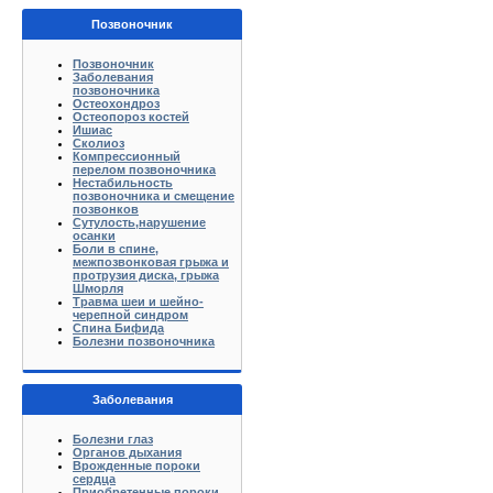
Позвоночник
Позвоночник
Заболевания
позвоночника
Остеохондроз
Остеопороз костей
Ишиас
Сколиоз
Компрессионный
перелом позвоночника
Нестабильность
позвоночника и смещение
позвонков
Сутулость,нарушение
осанки
Боли в спине,
межпозвонковая грыжа и
протрузия диска, грыжа
Шморля
Травма шеи и шейно-
черепной синдром
Спина Бифида
Болезни позвоночника
Заболевания
Болезни глаз
Органов дыхания
Врожденные пороки
сердца
Приобретенные пороки