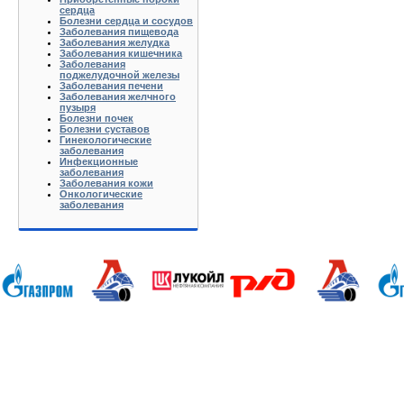
сердца
Болезни сердца и сосудов
Заболевания пищевода
Заболевания желудка
Заболевания кишечника
Заболевания
поджелудочной железы
Заболевания печени
Заболевания желчного
пузыря
Болезни почек
Болезни суставов
Гинекологические
заболевания
Инфекционные
заболевания
Заболевания кожи
Онкологические
заболевания
Анапа Армавир Белореченск Геленджик Ейск Краснодар Кропоткин Крымск Лабинск Новороссийск Славянс
Волгоград Вологда Воронеж Астрахань Архангельск Брянск Иваново Казань Калининград Калуга Кемерово Л
Нижний Новгород Новгород Новосибирск Омск Москва Псков Мурманск Обнинск Оренбург Самара Санкт-Петер
на-Дону Рязань Чебоксары Челябинск Чита Якутск Ярославль 50 лет Октября Агеево Александров Алек
Батюшково Белоозерский Белоомуг Белые Столбы Белый Белый Городок Берендеево Богородское Бол Гр
Внуково Волоколамск Воротынск Воскресенск Востряково Выкопанка Высокиничи Высоковск Высокое Г
Дзержинский Дмитров Дмитровский Погост Дмитровское Долгопрудный Домодедово Дорохово Дрезна Дубна 
Зарайск Захарово Звенигород Зеленоград Зубово Ивакино Иванисово Ивантеевка Иваньково Износки Изоп