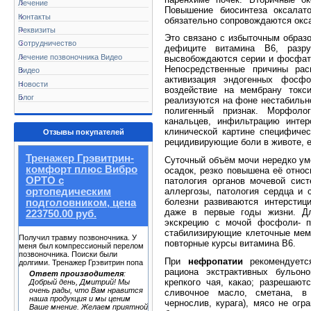
Лечение
Повышение биосинтеза оксалат
Контакты
обязательно сопровождаются окса
Реквизиты
Это связано с избыточным образо
Сотрудничество
дефиците витамина В6, разр
Лечение позвоночника Видео
высвобождаются серии и фосфаты
Непосредственные причины ра
Видео
активизация эндогенных фосфо
Новости
воздействие на мембрану токс
Блог
реализуются на фоне нестабильн
полигенный признак. Морфоло
канальцев, инфильтрацию интер
клинической картине специфиче
Отзывы покупателей
рецидивирующие боли в животе, е
Тренажер Грэвитрин-
Суточный объём мочи нередко у
комфорт плюс Вибро
осадок, резко повышена её относ
ОРТО с
патология органов мочевой сист
аллергозы, патология сердца и 
ортопедическим
болезни развиваются интерстиц
подголовником, цена
даже в первые годы жизни. Дл
223750.00 руб.
экскрецию с мочой фосфоли- п
стабилизирующие клеточные мемб
Получил травму позвоночника. У
повторные курсы витамина В6.
меня был компрессионый перелом
позвоночника. Поиски были
При
нефропатии
рекомендуется
долгими. Тренажер Грэвитрин попа
рациона экстрактивных бульон
Ответ производителя
:
крепкого чая, какао; разрешают
Добрый день, Дмитрий! Мы
очень рады, что Вам нравится
сливочное масло, сметана, в
наша продукция и мы ценим
чернослив, курага), мясо не огр
Ваше мнение. Желаем приятной