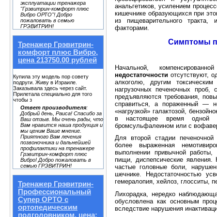
эксплуатации тренажера
анальгетиков, уси­лением процес
"Грэвитрин-комфорт плюс
кишечнике образующихся при это
Вибро ОРТО"! Добро
из пищеварительного тракта, 
пожаловать в семью
ГРЭВИТРИН!
факторами.
Симптомы п
Тренажер Грэвитрин-
комфорт плюс Вибро,
цена 213750.00 рублей
Начальной, компенси­рован
недостаточности
отсутствуют, од
Купила эту модель пор совету
ал­коголю, другим токсическим
подруги. Живу в Израиле.
Заказывала здесь через сайт.
нагрузоч­ных печеночных проб, 
Прилетала специально для того
предъявляются тре­бования, пов
чтобы з
справиться, а пораженный — н
Ответ производителя
:
«нагрузкой» галактозой, бензойн
Добрый день, Раиса! Спасибо за
в на­стоящее время одной 
Ваш отзыв. Мы очень рады, что
бромсульфалеином или с вофаве
Вам нравится наша продукция и
мы ценим Ваше мнение.
Приятного Вам лечения
Для второй стадии печеночной 
позвоночника и дальнейшей
более выраженная немотивиро
профилактики на тренажере
выполнении привыч­ной работы,
Грэвитрин-комфорт плюс
пищи, диспепсические явле­ния.
Вибро! Добро пожаловать в
семью ГРЭВИТРИН!
частые головные боли, нарушен
шечнике. Недостаточностью усв
гемералопия, хейлоз, глосситы, 
Тренажер Грэвитрин-
Профессиональный
Лихорадка, нередко наблюдающ
Супер ОРТО с
обуслов­лена как основным проц
ортопедическим
вследствие нарушения инактиваци
подголовником, цена: