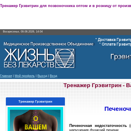
Тренажер Грэвитрин для позвоночника оптом и в розницу от произ
Воскресенье, 09.08.2026, 14:04
Главная
|
Мой профиль
|
Выход
|
Вход
Тренажер Грэвитрин - 
Тренажер Грэвитрин
Печеноч
Печеночная недостаточность
(
нарушения функций печени.