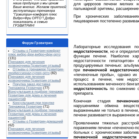
наша продукция и мы ценим
для циррозов печени мелких ко
Ваше мнение. Желаем приятной
пальмарной эритемы, расширение 
эксплуатации тренажера
"Грэвитрин-комфорт плюс
При хронических заболевания
Вибро+Фри ОРТО"! Добро
пищеварения посте­пенно развива
пожаловать в семью
ГРЭВИТРИН!
Форум Грэвитрин
Лабораторные исследования п
Отзывы о Грэвитрин-комфорт
недостаточности
, но и определи
плюс вибро,фри,вибро+фри,орто
функции печени. Наиболее хар
(131)
недостаточности гепа­тоцитов
[
Тренажер для лечения
продуцируемых печенью: альбумин
позвоночника Грэвитрин отзывы
]
Отзывы о тренажере Грэвитрин-
при
печеночной недостаточно
профессионал,супер,орто
(82)
«печеноч­ные пробы», однако их
[
Тренажер для лечения
процесс в печени, чем недос
позвоночника Грэвитрин отзывы
]
использованием меченного бен­га
Покупка,заказ,доставка
Тренажера Грэвитрин
(77)
недостаточность
по снижению ск
[
Консультация в подборе тренажер
препарата.
Грэвитрин для дома и лечения
пациентов
]
Конечная стадия
печеночно
Консультация при покупке
нарушениями обмена веществ
Тренажера Грэвитрин
(71)
выраженными не только в печени,
[
Консультация в подборе тренажер
Грэвитрин для дома и лечения
печени развивается выраженное и
пациентов
]
Отзывы о Грэвитрин-домашний
Проявлением тяжелых расстрой
(62)
поражениям печени «печеночно-по
[
Тренажер для лечения
больных с хронически­ми заболев
позвоночника Грэвитрин отзывы
]
печеночной недостаточности
и