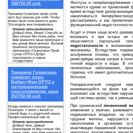
Желтуха и гипербилирубинемия 
398750.00 руб.
являются одним из проявлений фу
время вследствие дезорганизации
Тренажер Грэвитрин проф супер
накапливаться билирубинглюк
орто был заказан для себя. Чтобы
рассматривать и как проявление
можно было пользоваться дома.
функ­циональной недостаточности
Эта модель мне понравилась
Ответ производителя
:
Асцит и отеки чаще всего развив
Добрый день, Игорь! Спасибо за
Ваш отзыв! Мы очень рады, что
возни­кать и при острых ее п
Вам нравится наша продукция и
объясняется портальной ги
мы ценим Ваше мнение. Желаем
недостаточности
в возникновен
приятной эксплуатации
механизмы. Вследствие повреж
тренажера «Грэвитрин-Проф
Супер ОРТО»! Добро
альбуминов плазмы, что при­во
пожаловать в семью
реабсорбции ионов натрия в поче
ГРЭВИТРИН!
точной жидкости и воды. В от
печеночных заболеваниях, прои
Тренажер Грэвитрин-
гормона, что имеет дополнительно
больных.
комфорт плюс
Вибро+Фри ОРТО с
Геморрагический синдром не
ортопедическим
развивающейся на фоне как ос
подголовником, цена
возникает как вследствие наруш
253750.00 руб.
щей системы крови, так и уменьш
При хронической
печеночной не
Нужда привела к покупке тренажера
изменения у мужчин, развиваетс
Грэвитрин. У меня с женой со
спиной беда, и у родителей наших.
подмышечных впади­нах, на гол
Профессиональный нам не
грудные железы, нарушается м
Ответ производителя
:
накоплением в организме эст
Добрый день, Дамир!
инактивации пора­женной печенью
Благодарим за Ваш отзыв. Мы
некоторых вазоактивных вещест
очень рады, что Вам нравится