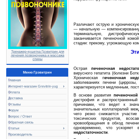
Различают острую и хрониче­ск
— начальную — компенсированну
терминальную, дистрофическ
заканчива­ется печеночной ком
стадии: прекому, угрожающую кому
Эти
Тренажер-кушетка Грэвитрин для
лечения позвоночника и массажа
спины
Острая
печеночная недостато
Меню Грэвитрин
вирусного гепатита (болезни Бот
Хроническая п
еченочная нед
Главная
заболеваниях печени (циррозы,
Интернет-магазин Grevitrin-yug
характеризуется мед­ленным, пос
Оплата
В основе развития
печеночной
Доставка
дистрофия и распространенный 
причинами, что ведет к знач
Отзывы
значительных коллатералей меж
Форум
чего резко снижается участие
Вопрос / Ответ
токсических продуктов, всо­
Обратная связь
кровообращения в обход печени
одновременно, что ускоряет 
Статьи
недостаточности
.
Производитель