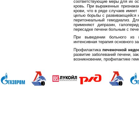
соответствующие меры для их ос
кровь. При выраженных призна­ка
крови, что в ряде случаев имеет 
целью борьбы с развивающейся
перитонеальный гемодиализ. Для
применяют дипразин, галопери
пересадке печени больным с пече
При выведении больного из к
интенсивная терапия основного з
Профилактика
печеночной недо
разви­тие заболеваний печени, з
возникновении, профилактике гем
Анапа Армавир Белореченск Геленджик Ейск Краснодар Кропоткин Крымск Лабинск Новороссийск Славянс
Волгоград Вологда Воронеж Астрахань Архангельск Брянск Иваново Казань Калининград Калуга Кемерово Л
Нижний Новгород Новгород Новосибирск Омск Москва Псков Мурманск Обнинск Оренбург Самара Санкт-Петер
на-Дону Рязань Чебоксары Челябинск Чита Якутск Ярославль 50 лет Октября Агеево Александров Алек
Батюшково Белоозерский Белоомуг Белые Столбы Белый Белый Городок Берендеево Богородское Бол Гр
Внуково Волоколамск Воротынск Воскресенск Востряково Выкопанка Высокиничи Высоковск Высокое Г
Дзержинский Дмитров Дмитровский Погост Дмитровское Долгопрудный Домодедово Дорохово Дрезна Дубна 
Зарайск Захарово Звенигород Зеленоград Зубово Ивакино Иванисово Ивантеевка Иваньково Износки Изоп
Климовск Клин Клишино Коломна Колонтаево Кольчугино Колюбакино Комсомольск Конаково Кондрово Коно
Красный Октябрь Красный Ткач Кресты Кубинка Кудрино Кудринская Кузяево Купавна Купанское Куплиям К
Макарово Малаховка Малинки Малино Малоярославец Медное Медынь Мещовск Михайлов Михнево Мишерон
Никиткино Никитское Никольское Новогиреево Новогурский Новое Новозавидовский Новомосковск Новопе
Осташево п.Воровского п.Кузнецы п.Саперное п.Светлый Павловский Посад Перемышль Пески Песочемс