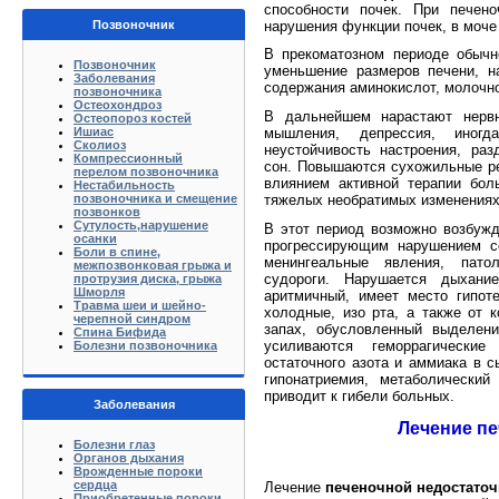
способности почек. При печено
нарушения функции почек, в моче 
Позвоночник
В прекоматозном периоде обычн
Позвоночник
уменьше­ние размеров печени, н
Заболевания
содержания амино­кислот, молочно
позвоночника
Остеохондроз
В дальнейшем нарастают нервн
Остеопороз костей
Ишиас
мышле­ния, депрессия, иног
Сколиоз
неустойчивость настроения, раз
Компрессионный
сон. Повышаются сухожильные ре
перелом позвоночника
влиянием активной терапии бол
Нестабильность
позвоночника и смещение
тяжелых необратимых изменениях 
позвонков
Сутулость,нарушение
В этот период возможно возбужде
осанки
прогрессирующим нарушением со
Боли в спине,
менингеальные явления, патол
межпозвонковая грыжа и
судороги. Нарушается ды­хани
протрузия диска, грыжа
Шморля
аритмичный, имеет место гипот
Травма шеи и шейно-
холодные, изо рта, а также от 
черепной синдром
запах, обусловленный выделен
Спина Бифида
усиливаются гемор­рагическ
Болезни позвоночника
остаточного азота и аммиака в с
гипонатриемия, метаболический
приводит к гибели больных.
Заболевания
Лечение п
Болезни глаз
Органов дыхания
Врожденные пороки
сердца
Лечение
печеночной недостаточ
Приобретенные пороки