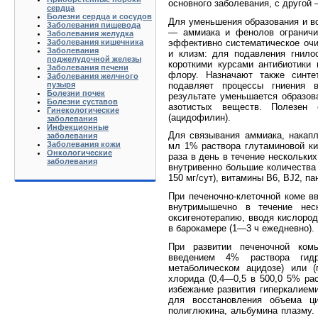
основ­ного заболевания, с друго
сердца
Болезни сердца и сосудов
Для уменьшения образования и в
Заболевания пищевода
— аммиака и фенолов ограничи
Заболевания желудка
эффективно систематическое очи
Заболевания кишечника
Заболевания
и клизм: для подав­ления гнил
поджелудочной железы
короткими курсами антибио­тик
Заболевания печени
флору. Назначают также синтет
Заболевания желчного
подавляет процессы гниения в
пузыря
Болезни почек
результате умень­шается образов
Болезни суставов
азотистых веществ. Полезен с
Гинекологические
(ацидофилин).
заболевания
Инфекционные
Для связывания аммиака, накап
заболевания
Заболевания кожи
мл 1% раствора глутаминовой к
Онкологические
раза в день в течение нескольки
заболевания
внутривенно большие количества 
150 мг/сут), витамины В6, BJ2, п
При печеночно-клеточной коме вв
внутри­мышечно в течение нес
оксигенотерапию, вводя кислород
в барокамере (1—3 ч ежедневно).
При развитии печеночной комы
введением 4% раствора гид
метаболическом ацидозе) или (
хлорида (0,4—0,5 в 500,0 5% рас
избежание развития гиперкалиеми
для вос­становления объема ц
полиглюкина, альбу­мина плазму.