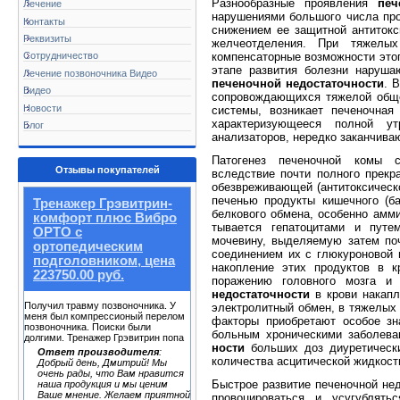
Разнообразные проявления
печ
Лечение
нарушения­ми большого числа про
Контакты
снижением ее защит­ной антиток
Реквизиты
желчеотделения. При тяже­лых
компенсаторные возможности этог
Сотрудничество
этапе развития болезни наруша
Лечение позвоночника Видео
печеночной недостаточности
. 
Видео
сопровождающихся тя­желой обще
Новости
системы, возникает печеночная 
характеризующееся полной ут
Блог
анализаторов, нередко заканчива
Патогенез печеночной комы с
Отзывы покупателей
вследствие почти полного прекр
обезвреживающей (антиток­сическ
печенью продукты кишечного (ба
Тренажер Грэвитрин-
белкового обмена, особенно амм
комфорт плюс Вибро
тывается гепатоцитами и путе
ОРТО с
мочевину, выделяемую затем по
ортопедическим
соединением их с глюкуроновой 
подголовником, цена
накопление этих продуктов в к
223750.00 руб.
поражению головного мозга и 
недостаточ­ности
в крови накапл
Получил травму позвоночника. У
электролитный об­мен, в тяжелых
меня был компрессионый перелом
факторы приобретают осо­бое з
позвоночника. Поиски были
больным хроническими заболева
долгими. Тренажер Грэвитрин попа
ности
больших доз диуретически
Ответ производителя
:
количества асцитической жидкост
Добрый день, Дмитрий! Мы
очень рады, что Вам нравится
Быстрое развитие печеночной нед
наша продукция и мы ценим
Ваше мнение. Желаем приятной
прово­цироваться и усугублять