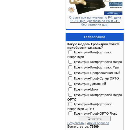
Оплата при получении по РФ, цена
52.750 руб. Доставка по РФ и СНГ
бесплатно на дом!
Голосование
Какую модель Грэвитрин хотите
приобрести-заказать?
Грэвитрин-Комфорт плюс
Вибро+Фри
Грэвитрин-Комфорт плюс Вибро
Грэвитрин-Комфорт плюс Фри
Грэвитрин-Профессиональный
Грэвитрин-Проф Супер ОРТО
Грэвитрин-Домашний
Грэвитрин-Мини
Грэвитрин-Комфорт плюс Вибро
ОРТО
Грэвитрин-Комфорт плюс
Вибро+Фри ОРТО
Грэвитрин-Проф ОРТО Люкс
Результаты
|
Архив опросов
Всего ответов:
78809