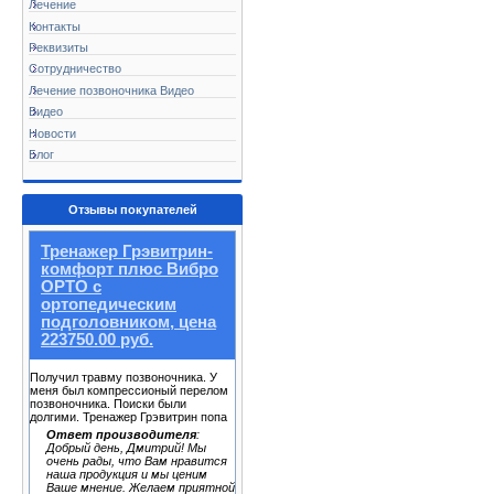
Лечение
Контакты
Реквизиты
Сотрудничество
Лечение позвоночника Видео
Видео
Новости
Блог
Отзывы покупателей
Тренажер Грэвитрин-
комфорт плюс Вибро
ОРТО с
ортопедическим
подголовником, цена
223750.00 руб.
Получил травму позвоночника. У
меня был компрессионый перелом
позвоночника. Поиски были
долгими. Тренажер Грэвитрин попа
Ответ производителя
:
Добрый день, Дмитрий! Мы
очень рады, что Вам нравится
наша продукция и мы ценим
Ваше мнение. Желаем приятной