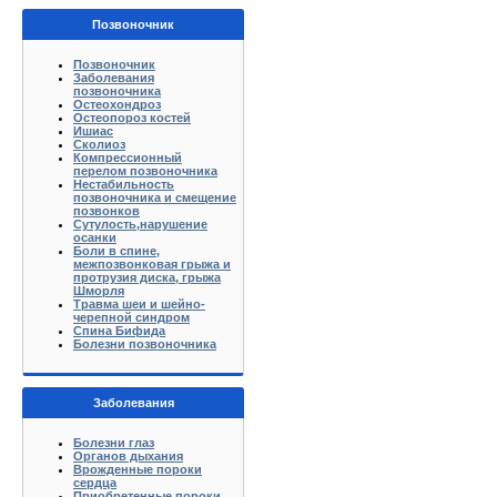
Позвоночник
Позвоночник
Заболевания
позвоночника
Остеохондроз
Остеопороз костей
Ишиас
Сколиоз
Компрессионный
перелом позвоночника
Нестабильность
позвоночника и смещение
позвонков
Сутулость,нарушение
осанки
Боли в спине,
межпозвонковая грыжа и
протрузия диска, грыжа
Шморля
Травма шеи и шейно-
черепной синдром
Спина Бифида
Болезни позвоночника
Заболевания
Болезни глаз
Органов дыхания
Врожденные пороки
сердца
Приобретенные пороки