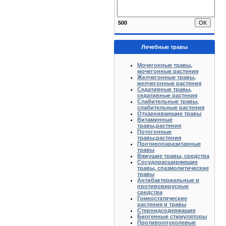
500
Лечебные травы
Мочегонные травы,
мочегонные растения
Желчегонные травы,
желчегонные растения
Седативные травы,
седативные растения
Слабительные травы,
слабительные растения
Отхаркивающие травы
Витаминные
травы,растения
Потогонные
травы,растения
Противопаразитарные
травы
Вяжущие травы, средства
Сосудорасширяющие
травы, спазмолитические
травы
Антибактериальные и
противовирусные
средства
Гомеостатические
растения и травы
Стероидсодержащие
Биогенные стимуляторы
Противоопухолевые