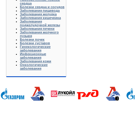
сердца
Болезни сердца и сосудов
Заболевания пищевода
Заболевания желудка
Заболевания кишечника
Заболевания
поджелудочной железы
Заболевания печени
Заболевания желчного
пузыря
Болезни почек
Болезни суставов
Гинекологические
заболевания
Инфекционные
заболевания
Заболевания кожи
Онкологические
заболевания
Анапа Армавир Белореченск Геленджик Ейск Краснодар Кропоткин Крымск Лабинск Новороссийск Славянск-на-
Калуга Кемерово Липецк Киров Кострома Йошкар-Ола Курган Курск Ижевск Краснодар Красноярск Иркутск 
Хабаровск Тверь Тамбов Ханты-Мансийск Ульяновск Томск Уфа Тула Тюмень Ростов-на-Дону Рязань Чебокс
Батюшково Белоозерский Белоомуг Белые Столбы Белый Белый Городок Берендеево Богородское Бол Грид
Высоковск Высокое Гаврилов Посад Голицино Голицыно Головково Горелки Горка Городищи Городня Гурье
Железнодорожный Желябужский Жилево Жуковский Завидово Заокский Запрудня Зарайск Захарово Звенигоро
Климовск Клин Клишино Коломна Колонтаево Кольчугино Колюбакино Комсомольск Конаково Кондрово Коноб
Купавна Купанское Куплиям Куровское Куровской Лакинск Ленинский Ликино-Дулево Лобня Лосино-Петр