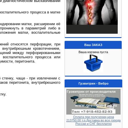
ри диагностическом выскабливании
воспалительного процесса в матке
ондировании матки, расширении её
проникнуть в параметрий либо в
ложения матки, воспалительные
ений относятся перфорации, при
Ваш ЗАКАЗ
 внутрибрюшным кровотечением,
Ваша корзина пуста
общений между перфорированными
е воспалительного процесса или
имости, перитонита.
 стенку, чаще - при извлечении с
аков перитонита, внутрибрюшного
Грэвитрин - Вибро
тку.
Оплата при получении,цена
213750.00 т.р.Доставка во все города
России и СНГ бесплатно