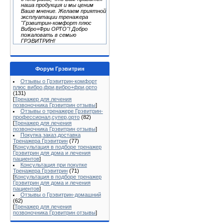
наша продукция и мы ценим
Ваше мнение. Желаем приятной
эксплуатации тренажера
"Грэвитрин-комфорт плюс
Вибро+Фри ОРТО"! Добро
пожаловать в семью
ГРЭВИТРИН!
Форум Грэвитрин
Отзывы о Грэвитрин-комфорт
плюс вибро,фри,вибро+фри,орто
(131)
[
Тренажер для лечения
позвоночника Грэвитрин отзывы
]
Отзывы о тренажере Грэвитрин-
профессионал,супер,орто
(82)
[
Тренажер для лечения
позвоночника Грэвитрин отзывы
]
Покупка,заказ,доставка
Тренажера Грэвитрин
(77)
[
Консультация в подборе тренажер
Грэвитрин для дома и лечения
пациентов
]
Консультация при покупке
Тренажера Грэвитрин
(71)
[
Консультация в подборе тренажер
Грэвитрин для дома и лечения
пациентов
]
Отзывы о Грэвитрин-домашний
(62)
[
Тренажер для лечения
позвоночника Грэвитрин отзывы
]