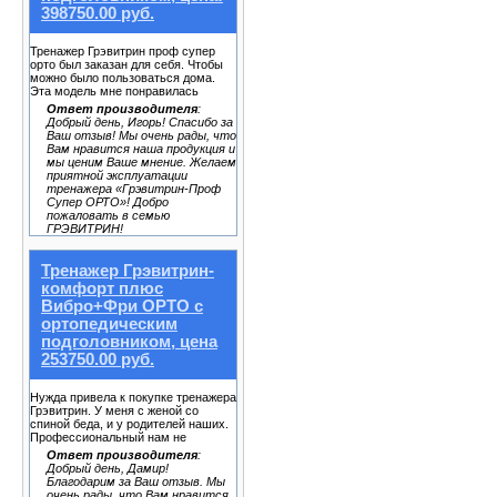
398750.00 руб.
Тренажер Грэвитрин проф супер
орто был заказан для себя. Чтобы
можно было пользоваться дома.
Эта модель мне понравилась
Ответ производителя
:
Добрый день, Игорь! Спасибо за
Ваш отзыв! Мы очень рады, что
Вам нравится наша продукция и
мы ценим Ваше мнение. Желаем
приятной эксплуатации
тренажера «Грэвитрин-Проф
Супер ОРТО»! Добро
пожаловать в семью
ГРЭВИТРИН!
Тренажер Грэвитрин-
комфорт плюс
Вибро+Фри ОРТО с
ортопедическим
подголовником, цена
253750.00 руб.
Нужда привела к покупке тренажера
Грэвитрин. У меня с женой со
спиной беда, и у родителей наших.
Профессиональный нам не
Ответ производителя
:
Добрый день, Дамир!
Благодарим за Ваш отзыв. Мы
очень рады, что Вам нравится