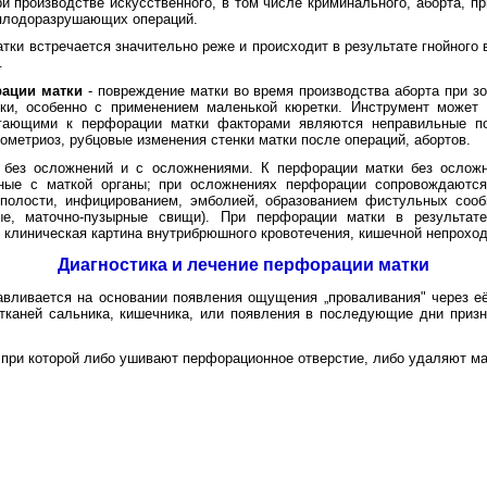
 производстве искусственного, в том числе криминального, аборта, п
 плодоразрушающих операций.
ки встречается значительно реже и происходит в результате гнойного 
.
ации матки
- повреждение матки во время производства аборта при з
ки, особенно с применением маленькой кюретки. Инструмент может 
гающими к перфорации матки факторами являются неправильные по
ометриоз, рубцовые изменения стенки матки после операций, абортов.
без осложнений и с осложнениями. К перфорации матки без осложн
ные с маткой органы; при осложнениях перфорации сопровождаются
полости, инфицированием, эмболией, образованием фистульных со
ые, маточно-пузырные свищи). При перфорации матки в результат
 клиническая картина внутрибрюшного кровотечения, кишечной непроход
Диагностика и лечение перфорации матки
вливается на основании появления ощущения „проваливания" через её
 тканей сальника, кишечника, или появления в последующие дни призн
 при которой либо ушивают перфорационное отверстие, либо удаляют ма