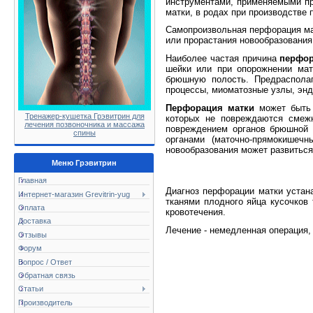
инструментами, применяемыми при
матки, в родах при производстве
Самопроизвольная перфорация мат
или прорастания новообразования
Наиболее частая причина
перфор
шейки или при опорожнении мат
брюшную полость. Предраспола
процессы, миоматозные узлы, энд
Перфорация матки
может быть 
Тренажер-кушетка Грэвитрин для
которых не повреждаются смеж
лечения позвоночника и массажа
повреждением органов брюшной 
спины
органами (маточно-прямокишечн
новообразования может развиться
Меню Грэвитрин
Главная
Диагноз перфорации матки устана
Интернет-магазин Grevitrin-yug
тканями плодного яйца кусочков
Оплата
кровотечения.
Доставка
Лечение - немедленная операция,
Отзывы
Форум
Вопрос / Ответ
Обратная связь
Статьи
Производитель