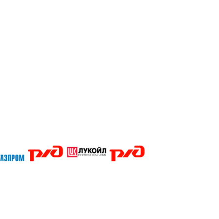
Кубани Сочи Тимашевск Тихорецк Туапсе Абакан Белгород Барнаул Владивосток Владикавказ Владимир Благов
Магадан Майкоп Нальчик Пенза Петрозаводск Пермь Нижний Новгород Новгород Новосибирск Омск Москва П
ары Челябинск Чита Якутск Ярославль 50 лет Октября Агеево Александров Алексин Аленино Андреевское А
ино Бол Михайловское Бол Поляны Боровск Бородино Борщево Бронницы Быково Введенское Венев Вербил
во д.Жилино-Горки Давыдово Деденево Демчино Дзержинский Дмитров Дмитровский Погост Дмитровское До
д Зеленоград Зубово Ивакино Иванисово Ивантеевка Иваньково Износки Изоплит Икша Ильинское Ильинско
еево Констатиново Корекозеьо Королев Костерево Котельники Красмоармейск Красная Гора Красногорск К
овский Лотошино Луховицы Лыткарино Львовский Люберцы Любой Макарово Малаховка Малинки Малино Мал