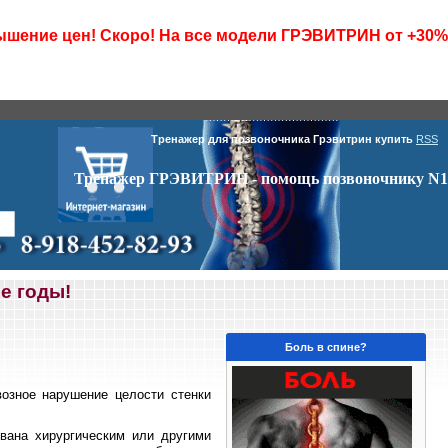
шение цен! Скоро! На все модели ГРЭВИТРИН от +30%
Тренажер для позвоночника Грэвитрин купить
RSS
Тренажер ГРЭВИТРИН - помощь позвоночнику N1
е годы!
Боль в спине?
квозное нарушение целости стенки
вана хирургическим или другими