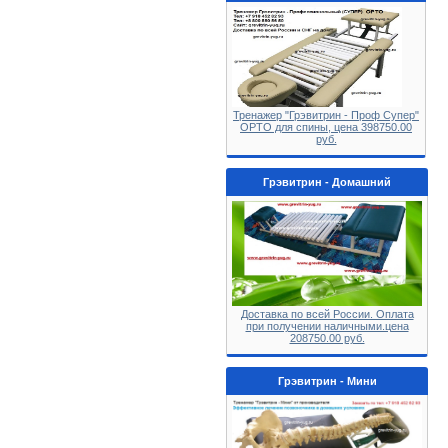
Тренажер "Грэвитрин - Проф Супер"
ОРТО для спины, цена 398750.00
руб.
Грэвитрин - Домашний
Доставка по всей России. Оплата
при получении наличными.цена
208750.00 руб.
Грэвитрин - Мини