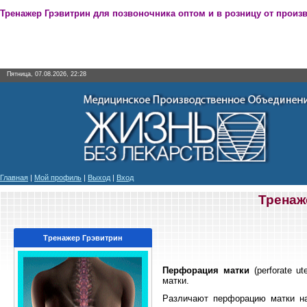
Тренажер Грэвитрин для позвоночника оптом и в розницу от произ
Пятница, 07.08.2026, 22:28
Главная
|
Мой профиль
|
Выход
|
Вход
Тренаж
Тренажер Грэвитрин
Перфорация матки
(perforate u
матки.
Различают перфорацию матки на