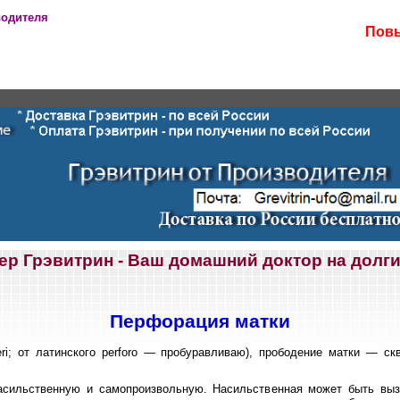
водителя
Повы
ер Грэвитрин - Ваш домашний доктор на долги
Перфорация матки
teri; от латинского perforo — пробуравливаю), прободение матки — с
сильственную и самопроизвольную. Насильственная может быть выз