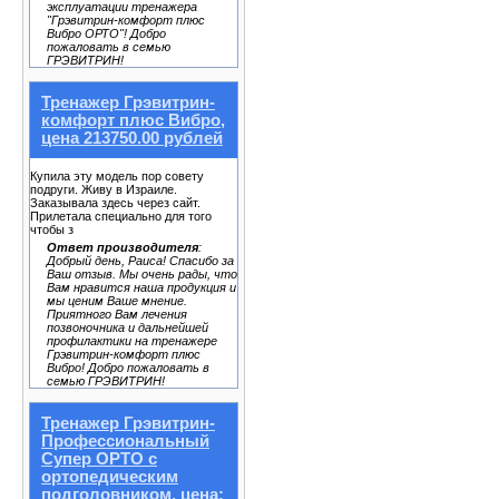
эксплуатации тренажера
"Грэвитрин-комфорт плюс
Вибро ОРТО"! Добро
пожаловать в семью
ГРЭВИТРИН!
Тренажер Грэвитрин-
комфорт плюс Вибро,
цена 213750.00 рублей
Купила эту модель пор совету
подруги. Живу в Израиле.
Заказывала здесь через сайт.
Прилетала специально для того
чтобы з
Ответ производителя
:
Добрый день, Раиса! Спасибо за
Ваш отзыв. Мы очень рады, что
Вам нравится наша продукция и
мы ценим Ваше мнение.
Приятного Вам лечения
позвоночника и дальнейшей
профилактики на тренажере
Грэвитрин-комфорт плюс
Вибро! Добро пожаловать в
семью ГРЭВИТРИН!
Тренажер Грэвитрин-
Профессиональный
Супер ОРТО с
ортопедическим
подголовником, цена: