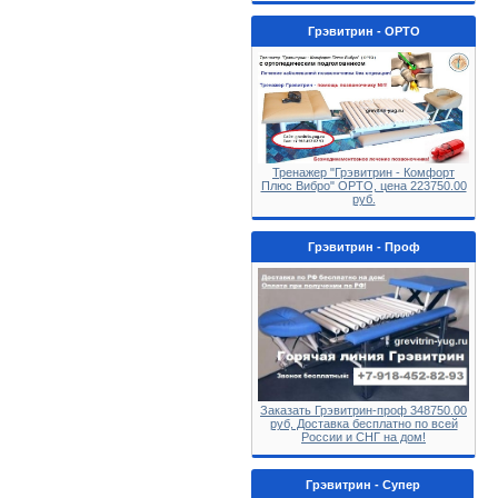
Грэвитрин - ОРТО
Тренажер "Грэвитрин - Комфорт
Плюс Вибро" ОРТО, цена 223750.00
руб.
Грэвитрин - Проф
Заказать Грэвитрин-проф 348750.00
руб, Доставка бесплатно по всей
России и СНГ на дом!
Грэвитрин - Супер