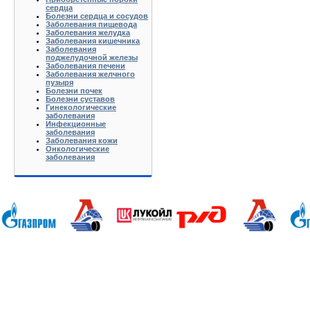
сердца
Болезни сердца и сосудов
Заболевания пищевода
Заболевания желудка
Заболевания кишечника
Заболевания
поджелудочной железы
Заболевания печени
Заболевания желчного
пузыря
Болезни почек
Болезни суставов
Гинекологические
заболевания
Инфекционные
заболевания
Заболевания кожи
Онкологические
заболевания
Анапа Армавир Белореченск Геленджик Ейск Краснодар Кропоткин Крымск Лабинск Новороссийск Славянс
Волгоград Вологда Воронеж Астрахань Архангельск Брянск Иваново Казань Калининград Калуга Кемерово Л
Нижний Новгород Новгород Новосибирск Омск Москва Псков Мурманск Обнинск Оренбург Самара Санкт-Петер
на-Дону Рязань Чебоксары Челябинск Чита Якутск Ярославль 50 лет Октября Агеево Александров Алек
Батюшково Белоозерский Белоомуг Белые Столбы Белый Белый Городок Берендеево Богородское Бол Гр
Внуково Волоколамск Воротынск Воскресенск Востряково Выкопанка Высокиничи Высоковск Высокое Г
Дзержинский Дмитров Дмитровский Погост Дмитровское Долгопрудный Домодедово Дорохово Дрезна Дубна 
Зарайск Захарово Звенигород Зеленоград Зубово Ивакино Иванисово Ивантеевка Иваньково Износки Изоп