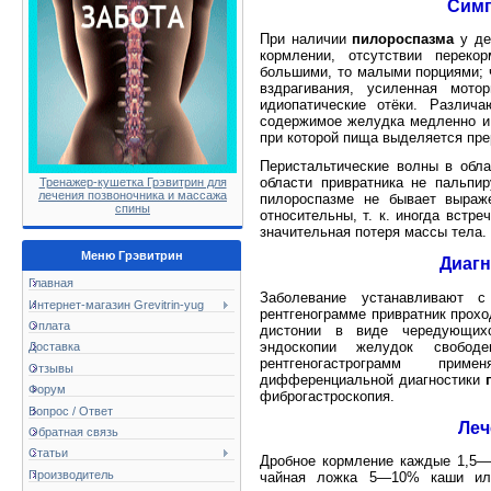
Симп
При наличии
пилороспазма
у де
кормлении, отсутствии перек
большими, то малыми порциями; ч
вздрагивания, усиленная мото
идиопатические отёки. Различ
содержимое желудка медленно и 
при которой пища выделяется пре
Перистальтические волны в обла
области привратника не пальпи
Тренажер-кушетка Грэвитрин для
лечения позвоночника и массажа
пилороспазме не бывает выраже
спины
относительны, т. к. иногда встре
значительная потеря массы тела.
Меню Грэвитрин
Диагн
Главная
Заболевание устанавливают с
Интернет-магазин Grevitrin-yug
рентгенограмме привратник прохо
Оплата
дистонии в виде чередующихс
эндоскопии желудок свобо
Доставка
рентгеногастрограмм прим
Отзывы
дифференциальной диагностики
Форум
фиброгастроскопия.
Вопрос / Ответ
Леч
Обратная связь
Статьи
Дробное кормление каждые 1,5—
Производитель
чайная ложка 5—10% каши или