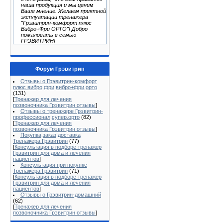
наша продукция и мы ценим
Ваше мнение. Желаем приятной
эксплуатации тренажера
"Грэвитрин-комфорт плюс
Вибро+Фри ОРТО"! Добро
пожаловать в семью
ГРЭВИТРИН!
Форум Грэвитрин
Отзывы о Грэвитрин-комфорт
плюс вибро,фри,вибро+фри,орто
(131)
[
Тренажер для лечения
позвоночника Грэвитрин отзывы
]
Отзывы о тренажере Грэвитрин-
профессионал,супер,орто
(82)
[
Тренажер для лечения
позвоночника Грэвитрин отзывы
]
Покупка,заказ,доставка
Тренажера Грэвитрин
(77)
[
Консультация в подборе тренажер
Грэвитрин для дома и лечения
пациентов
]
Консультация при покупке
Тренажера Грэвитрин
(71)
[
Консультация в подборе тренажер
Грэвитрин для дома и лечения
пациентов
]
Отзывы о Грэвитрин-домашний
(62)
[
Тренажер для лечения
позвоночника Грэвитрин отзывы
]