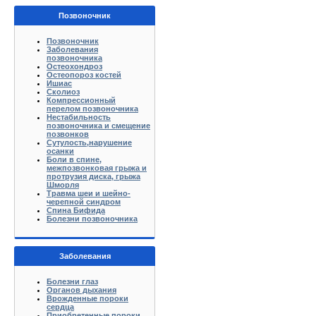
Позвоночник
Позвоночник
Заболевания
позвоночника
Остеохондроз
Остеопороз костей
Ишиас
Сколиоз
Компрессионный
перелом позвоночника
Нестабильность
позвоночника и смещение
позвонков
Сутулость,нарушение
осанки
Боли в спине,
межпозвонковая грыжа и
протрузия диска, грыжа
Шморля
Травма шеи и шейно-
черепной синдром
Спина Бифида
Болезни позвоночника
Заболевания
Болезни глаз
Органов дыхания
Врожденные пороки
сердца
Приобретенные пороки