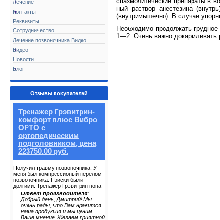
спазмолитические препараты в во
Лечение
ный раствор анестезина (внутр
Контакты
(внутримышечно). В случае упорн
Реквизиты
Необходимо продолжать грудное 
Сотрудничество
1—2. Очень важно докармливать р
Лечение позвоночника Видео
Видео
Новости
Блог
Отзывы покупателей
Тренажер Грэвитрин-
комфорт плюс Вибро
ОРТО с
ортопедическим
подголовником, цена
223750.00 руб.
Получил травму позвоночника. У
меня был компрессионый перелом
позвоночника. Поиски были
долгими. Тренажер Грэвитрин попа
Ответ производителя
:
Добрый день, Дмитрий! Мы
очень рады, что Вам нравится
наша продукция и мы ценим
Ваше мнение. Желаем приятной