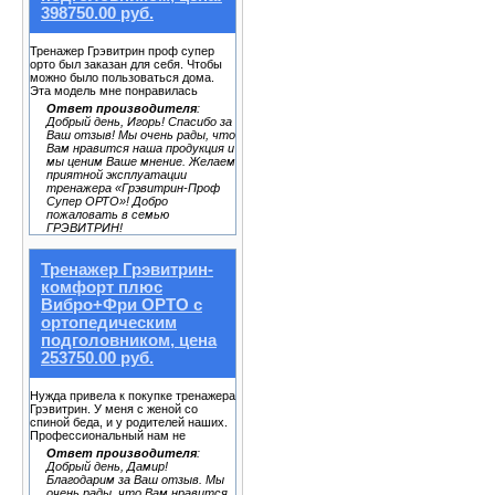
398750.00 руб.
Тренажер Грэвитрин проф супер
орто был заказан для себя. Чтобы
можно было пользоваться дома.
Эта модель мне понравилась
Ответ производителя
:
Добрый день, Игорь! Спасибо за
Ваш отзыв! Мы очень рады, что
Вам нравится наша продукция и
мы ценим Ваше мнение. Желаем
приятной эксплуатации
тренажера «Грэвитрин-Проф
Супер ОРТО»! Добро
пожаловать в семью
ГРЭВИТРИН!
Тренажер Грэвитрин-
комфорт плюс
Вибро+Фри ОРТО с
ортопедическим
подголовником, цена
253750.00 руб.
Нужда привела к покупке тренажера
Грэвитрин. У меня с женой со
спиной беда, и у родителей наших.
Профессиональный нам не
Ответ производителя
:
Добрый день, Дамир!
Благодарим за Ваш отзыв. Мы
очень рады, что Вам нравится