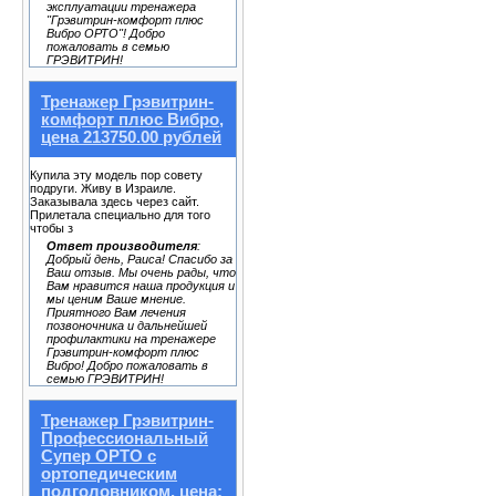
эксплуатации тренажера
"Грэвитрин-комфорт плюс
Вибро ОРТО"! Добро
пожаловать в семью
ГРЭВИТРИН!
Тренажер Грэвитрин-
комфорт плюс Вибро,
цена 213750.00 рублей
Купила эту модель пор совету
подруги. Живу в Израиле.
Заказывала здесь через сайт.
Прилетала специально для того
чтобы з
Ответ производителя
:
Добрый день, Раиса! Спасибо за
Ваш отзыв. Мы очень рады, что
Вам нравится наша продукция и
мы ценим Ваше мнение.
Приятного Вам лечения
позвоночника и дальнейшей
профилактики на тренажере
Грэвитрин-комфорт плюс
Вибро! Добро пожаловать в
семью ГРЭВИТРИН!
Тренажер Грэвитрин-
Профессиональный
Супер ОРТО с
ортопедическим
подголовником, цена: