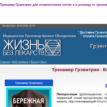
Тренажер Грэвитрин для позвоночника оптом и в розницу от произ
Воскресенье, 09.08.2026, 02:00
Главная
|
Мой профиль
|
Выход
|
Вход
Тренажер Грэвитрин - 
Тренажер Грэвитрин
Пилороспазм
(pylorospasmus; о
первичный спазм мускулатуры пр
канала, обусловливающий отсутс