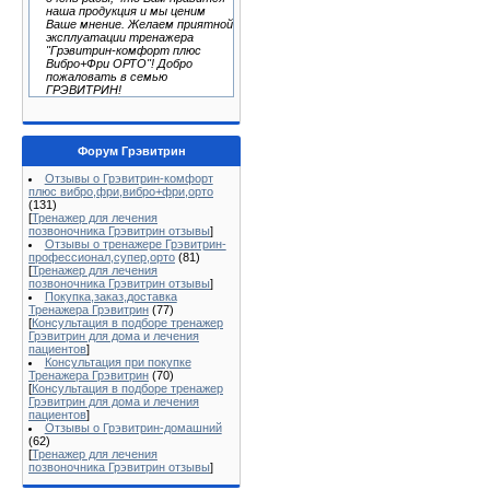
наша продукция и мы ценим
Ваше мнение. Желаем приятной
эксплуатации тренажера
"Грэвитрин-комфорт плюс
Вибро+Фри ОРТО"! Добро
пожаловать в семью
ГРЭВИТРИН!
Форум Грэвитрин
Отзывы о Грэвитрин-комфорт
плюс вибро,фри,вибро+фри,орто
(131)
[
Тренажер для лечения
позвоночника Грэвитрин отзывы
]
Отзывы о тренажере Грэвитрин-
профессионал,супер,орто
(81)
[
Тренажер для лечения
позвоночника Грэвитрин отзывы
]
Покупка,заказ,доставка
Тренажера Грэвитрин
(77)
[
Консультация в подборе тренажер
Грэвитрин для дома и лечения
пациентов
]
Консультация при покупке
Тренажера Грэвитрин
(70)
[
Консультация в подборе тренажер
Грэвитрин для дома и лечения
пациентов
]
Отзывы о Грэвитрин-домашний
(62)
[
Тренажер для лечения
позвоночника Грэвитрин отзывы
]