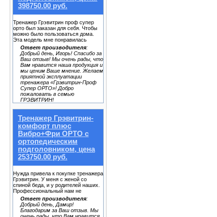
398750.00 руб.
Тренажер Грэвитрин проф супер
орто был заказан для себя. Чтобы
можно было пользоваться дома.
Эта модель мне понравилась
Ответ производителя
:
Добрый день, Игорь! Спасибо за
Ваш отзыв! Мы очень рады, что
Вам нравится наша продукция и
мы ценим Ваше мнение. Желаем
приятной эксплуатации
тренажера «Грэвитрин-Проф
Супер ОРТО»! Добро
пожаловать в семью
ГРЭВИТРИН!
Тренажер Грэвитрин-
комфорт плюс
Вибро+Фри ОРТО с
ортопедическим
подголовником, цена
253750.00 руб.
Нужда привела к покупке тренажера
Грэвитрин. У меня с женой со
спиной беда, и у родителей наших.
Профессиональный нам не
Ответ производителя
:
Добрый день, Дамир!
Благодарим за Ваш отзыв. Мы
очень рады, что Вам нравится