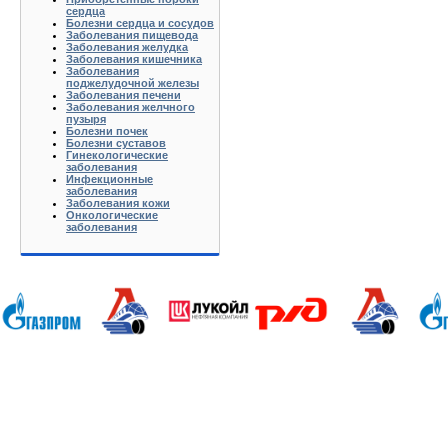
сердца
Болезни сердца и сосудов
Заболевания пищевода
Заболевания желудка
Заболевания кишечника
Заболевания
поджелудочной железы
Заболевания печени
Заболевания желчного
пузыря
Болезни почек
Болезни суставов
Гинекологические
заболевания
Инфекционные
заболевания
Заболевания кожи
Онкологические
заболевания
Анапа Армавир Белореченск Геленджик Ейск Краснодар Кропоткин Крымск Лабинск Новороссийск Славянс
Волгоград Вологда Воронеж Астрахань Архангельск Брянск Иваново Казань Калининград Калуга Кемерово Л
Нижний Новгород Новгород Новосибирск Омск Москва Псков Мурманск Обнинск Оренбург Самара Санкт-Петер
на-Дону Рязань Чебоксары Челябинск Чита Якутск Ярославль 50 лет Октября Агеево Александров Алек
Батюшково Белоозерский Белоомуг Белые Столбы Белый Белый Городок Берендеево Богородское Бол Гр
Внуково Волоколамск Воротынск Воскресенск Востряково Выкопанка Высокиничи Высоковск Высокое Г
Дзержинский Дмитров Дмитровский Погост Дмитровское Долгопрудный Домодедово Дорохово Дрезна Дубна 
Зарайск Захарово Звенигород Зеленоград Зубово Ивакино Иванисово Ивантеевка Иваньково Износки Изоп