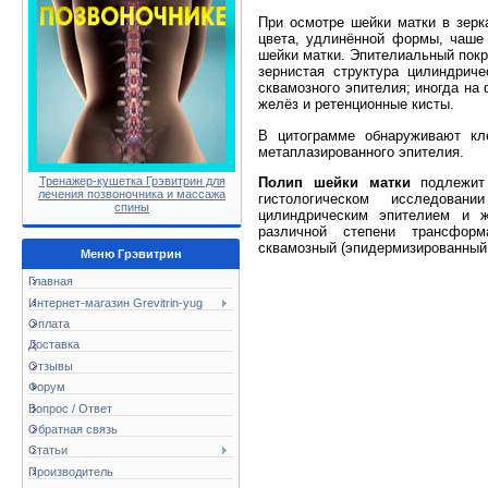
При осмотре шейки матки в зерк
цвета, удлинённой формы, чаше 
шейки матки. Эпителиальный покр
зернистая структура цилиндриче
сквамозного эпителия; иногда н
желёз и ретенционные кисты.
В цитограмме обнаруживают кле
метаплазированного эпителия.
Полип шейки матки
подлежит 
Тренажер-кушетка Грэвитрин для
лечения позвоночника и массажа
гистологическом исследован
спины
цилиндрическим эпителием и ж
различной степени трансформ
сквамозный (эпидермизированный 
Меню Грэвитрин
Главная
Интернет-магазин Grevitrin-yug
Оплата
Доставка
Отзывы
Форум
Вопрос / Ответ
Обратная связь
Статьи
Производитель