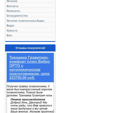
Лечение
Контакты
Реквизиты
Сотрудничество
Лечение позвоночника Видео
Видео
Новости
Блог
Отзывы покупателей
Тренажер Грэвитрин-
комфорт плюс Вибро
ОРТО с
ортопедическим
подголовником, цена
223750.00 руб.
Получил травму позвоночника. У
меня был компрессионый перелом
позвоночника. Поиски были
долгими. Тренажер Грэвитрин попа
Ответ производителя
:
Добрый день, Дмитрий! Мы
очень рады, что Вам нравится
наша продукция и мы ценим
Ваше мнение. Желаем приятной