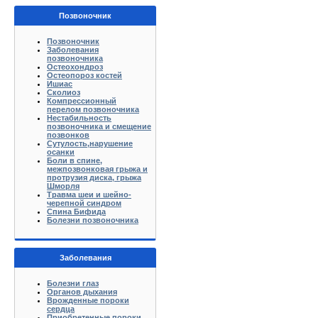
Позвоночник
Позвоночник
Заболевания
позвоночника
Остеохондроз
Остеопороз костей
Ишиас
Сколиоз
Компрессионный
перелом позвоночника
Нестабильность
позвоночника и смещение
позвонков
Сутулость,нарушение
осанки
Боли в спине,
межпозвонковая грыжа и
протрузия диска, грыжа
Шморля
Травма шеи и шейно-
черепной синдром
Спина Бифида
Болезни позвоночника
Заболевания
Болезни глаз
Органов дыхания
Врожденные пороки
сердца
Приобретенные пороки