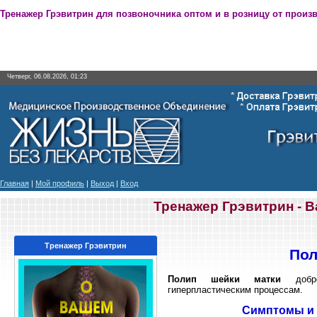
Тренажер Грэвитрин для позвоночника оптом и в розницу от произ
Четверг, 06.08.2026, 01:23
Главная
|
Мой профиль
|
Выход
|
Вход
Тренажер Грэвитрин - 
Тренажер Грэвитрин
Пол
Полип шейки матки
доброк
гиперпластическим процессам.
Симптомы и 