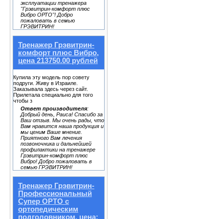
эксплуатации тренажера
"Грэвитрин-комфорт плюс
Вибро ОРТО"! Добро
пожаловать в семью
ГРЭВИТРИН!
Тренажер Грэвитрин-
комфорт плюс Вибро,
цена 213750.00 рублей
Купила эту модель пор совету
подруги. Живу в Израиле.
Заказывала здесь через сайт.
Прилетала специально для того
чтобы з
Ответ производителя
:
Добрый день, Раиса! Спасибо за
Ваш отзыв. Мы очень рады, что
Вам нравится наша продукция и
мы ценим Ваше мнение.
Приятного Вам лечения
позвоночника и дальнейшей
профилактики на тренажере
Грэвитрин-комфорт плюс
Вибро! Добро пожаловать в
семью ГРЭВИТРИН!
Тренажер Грэвитрин-
Профессиональный
Супер ОРТО с
ортопедическим
подголовником, цена: