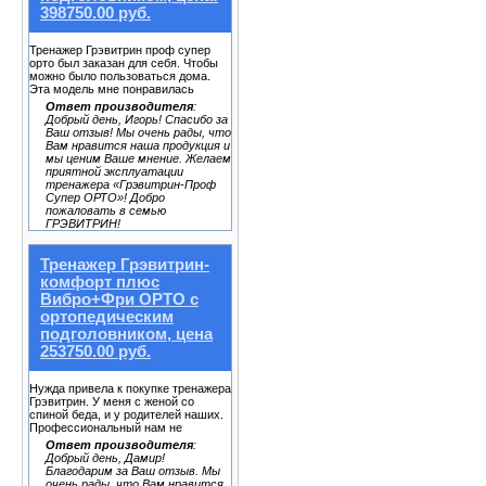
398750.00 руб.
Тренажер Грэвитрин проф супер
орто был заказан для себя. Чтобы
можно было пользоваться дома.
Эта модель мне понравилась
Ответ производителя
:
Добрый день, Игорь! Спасибо за
Ваш отзыв! Мы очень рады, что
Вам нравится наша продукция и
мы ценим Ваше мнение. Желаем
приятной эксплуатации
тренажера «Грэвитрин-Проф
Супер ОРТО»! Добро
пожаловать в семью
ГРЭВИТРИН!
Тренажер Грэвитрин-
комфорт плюс
Вибро+Фри ОРТО с
ортопедическим
подголовником, цена
253750.00 руб.
Нужда привела к покупке тренажера
Грэвитрин. У меня с женой со
спиной беда, и у родителей наших.
Профессиональный нам не
Ответ производителя
:
Добрый день, Дамир!
Благодарим за Ваш отзыв. Мы
очень рады, что Вам нравится