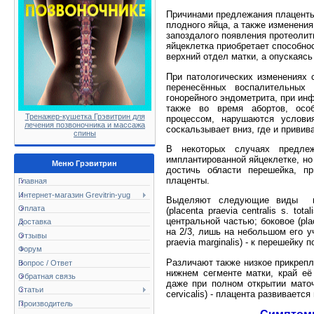
Причинами предлежания плаценты
плодного яйца, а также изменения
запоздалого появления протеолит
яйцеклетка приобретает способнос
верхний отдел матки, а опускаясь
При патологических изменениях 
перенесённых воспалительных 
гонорейного эндометрита, при ин
также во время абортов, особ
Тренажер-кушетка Грэвитрин для
процессом, нарушаются услови
лечения позвоночника и массажа
соскальзывает вниз, где и привив
спины
В некоторых случаях предле
имплантированной яйцеклетке, но
Меню Грэвитрин
достичь области перешейка, п
плаценты.
Главная
Интернет-магазин Grevitrin-yug
Выделяют следующие виды
Оплата
(placenta praevia centralis s. t
центральной частью; боковое (plac
Доставка
на 2/3, лишь на небольшом его у
Отзывы
praevia marginalis) - к перешейку
Форум
Различают также низкое прикрепл
Вопрос / Ответ
нижнем сегменте матки, край её
Обратная связь
даже при полном открытии маточ
Статьи
cervicalis) - плацента развивается
Производитель