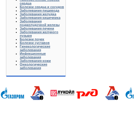
сердца
Болезни сердца и сосудов
Заболевания пищевода
Заболевания желудка
Заболевания кишечника
Заболевания
поджелудочной железы
Заболевания печени
Заболевания желчного
пузыря
Болезни почек
Болезни суставов
Гинекологические
заболевания
Инфекционные
заболевания
Заболевания кожи
Онкологические
заболевания
Анапа Армавир Белореченск Геленджик Ейск Краснодар Кропоткин Крымск Лабинск Новороссийск Славянс
Волгоград Вологда Воронеж Астрахань Архангельск Брянск Иваново Казань Калининград Калуга Кемерово Л
Нижний Новгород Новгород Новосибирск Омск Москва Псков Мурманск Обнинск Оренбург Самара Санкт-Петер
на-Дону Рязань Чебоксары Челябинск Чита Якутск Ярославль 50 лет Октября Агеево Александров Алек
Батюшково Белоозерский Белоомуг Белые Столбы Белый Белый Городок Берендеево Богородское Бол Гр
Внуково Волоколамск Воротынск Воскресенск Востряково Выкопанка Высокиничи Высоковск Высокое Г
Дзержинский Дмитров Дмитровский Погост Дмитровское Долгопрудный Домодедово Дорохово Дрезна Дубна 
Зарайск Захарово Звенигород Зеленоград Зубово Ивакино Иванисово Ивантеевка Иваньково Износки Изоп