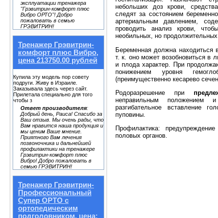
эксплуатации тренажера
небольших доз крови, средств
"Грэвитрин-комфорт плюс
следят за состоянием беременно
Вибро ОРТО"! Добро
артериальным давлением, соде
пожаловать в семью
ГРЭВИТРИН!
проводить анализ крови, чтоб
необильных, но продолжительных
Тренажер Грэвитрин-
Беременная должна находиться в
комфорт плюс Вибро,
т. к. оно может возобновиться в
цена 213750.00 рублей
и плода характер. При продолж
понижением уровня гемоглоб
Купила эту модель пор совету
(преимущественно кесарево сечен
подруги. Живу в Израиле.
Заказывала здесь через сайт.
Родоразрешение при
предл
Прилетала специально для того
неправильным положением и
чтобы з
разгибательное вставление го
Ответ производителя
:
пуповины.
Добрый день, Раиса! Спасибо за
Ваш отзыв. Мы очень рады, что
Вам нравится наша продукция и
Профилактика: предупреждение
мы ценим Ваше мнение.
половых органов.
Приятного Вам лечения
позвоночника и дальнейшей
профилактики на тренажере
Грэвитрин-комфорт плюс
Вибро! Добро пожаловать в
семью ГРЭВИТРИН!
Тренажер Грэвитрин-
Профессиональный
Супер ОРТО с
ортопедическим
подголовником, цена: