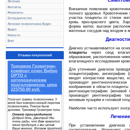
Симптом
Лечение
Контакты
Внезапное появление кровотечен
Реквизиты
полного здоровья. Кровотечение
участка плаценты от стенок мат
Сотрудничество
кровь ярко-красного цвета. Ха
Лечение позвоночника Видео
форма матки; высокое располо
Видео
маточных сосудов над входом в м
Новости
Диагности
Блог
Диагноз устанавливается на осн
плаценты
через свод влагалищ
Отзывы покупателей
образование, расположенное ниже
влагалищного исследования крово
Тренажер Грэвитрин-
Для уточнения диагноза проводя
комфорт плюс Вибро
плацентографию, ангиографию (
ОРТО с
вводят контрастное вещество, к
ортопедическим
производят рентгенологическое
подголовником, цена
изображение в области плаценты 
223750.00 руб.
рентгеноцистографию (мочевой
производят рентгенографию та
мочевым пузырём и головкой плод
Получил травму позвоночника. У
меня был компрессионый перелом
позвоночника. Поиски были
Наиболее часто используют эхог
долгими. Тренажер Грэвитрин попа
Ответ производителя
:
Лечение
Добрый день, Дмитрий! Мы
очень рады, что Вам нравится
При установлении диагноза 
наша продукция и мы ценим
Ваше мнение. Желаем приятной
госпитализация. Назначают ст