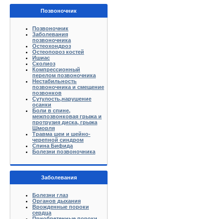
Позвоночник
Позвоночник
Заболевания
позвоночника
Остеохондроз
Остеопороз костей
Ишиас
Сколиоз
Компрессионный
перелом позвоночника
Нестабильность
позвоночника и смещение
позвонков
Сутулость,нарушение
осанки
Боли в спине,
межпозвонковая грыжа и
протрузия диска, грыжа
Шморля
Травма шеи и шейно-
черепной синдром
Спина Бифида
Болезни позвоночника
Заболевания
Болезни глаз
Органов дыхания
Врожденные пороки
сердца
Приобретенные пороки