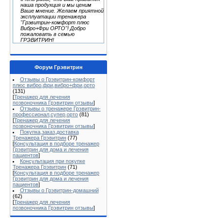
наша продукция и мы ценим
Ваше мнение. Желаем приятной
эксплуатации тренажера
"Грэвитрин-комфорт плюс
Вибро+Фри ОРТО"! Добро
пожаловать в семью
ГРЭВИТРИН!
Форум Грэвитрин
Отзывы о Грэвитрин-комфорт
плюс вибро,фри,вибро+фри,орто
(131)
[
Тренажер для лечения
позвоночника Грэвитрин отзывы
]
Отзывы о тренажере Грэвитрин-
профессионал,супер,орто
(81)
[
Тренажер для лечения
позвоночника Грэвитрин отзывы
]
Покупка,заказ,доставка
Тренажера Грэвитрин
(77)
[
Консультация в подборе тренажер
Грэвитрин для дома и лечения
пациентов
]
Консультация при покупке
Тренажера Грэвитрин
(71)
[
Консультация в подборе тренажер
Грэвитрин для дома и лечения
пациентов
]
Отзывы о Грэвитрин-домашний
(62)
[
Тренажер для лечения
позвоночника Грэвитрин отзывы
]