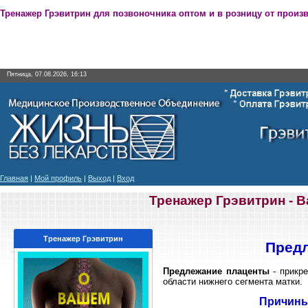
Тренажер Грэвитрин для позвоночника оптом и в розницу от произ
Пятница, 07.08.2026, 16:13
Главная
|
Мой профиль
|
Выход
|
Вход
Тренажер Грэвитрин - 
Тренажер Грэвитрин
Пред
Предлежание плаценты
- прикре
области нижнего сегмента матки.
Причины