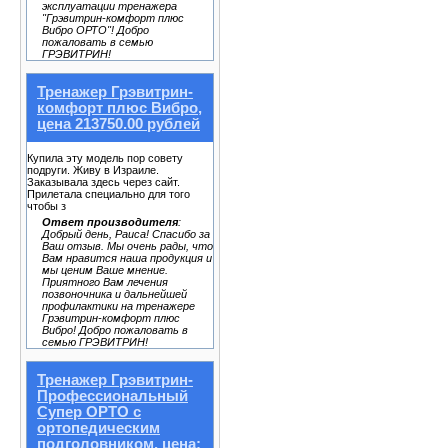
эксплуатации тренажера
"Грэвитрин-комфорт плюс
Вибро ОРТО"! Добро
пожаловать в семью
ГРЭВИТРИН!
Тренажер Грэвитрин-
комфорт плюс Вибро,
цена 213750.00 рублей
Купила эту модель пор совету
подруги. Живу в Израиле.
Заказывала здесь через сайт.
Прилетала специально для того
чтобы з
Ответ производителя
:
Добрый день, Раиса! Спасибо за
Ваш отзыв. Мы очень рады, что
Вам нравится наша продукция и
мы ценим Ваше мнение.
Приятного Вам лечения
позвоночника и дальнейшей
профилактики на тренажере
Грэвитрин-комфорт плюс
Вибро! Добро пожаловать в
семью ГРЭВИТРИН!
Тренажер Грэвитрин-
Профессиональный
Супер ОРТО с
ортопедическим
подголовником, цена: