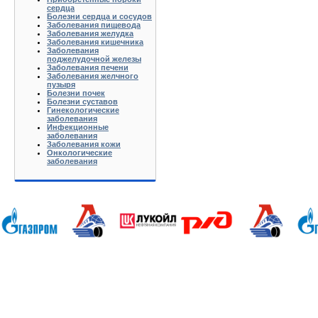
сердца
Болезни сердца и сосудов
Заболевания пищевода
Заболевания желудка
Заболевания кишечника
Заболевания
поджелудочной железы
Заболевания печени
Заболевания желчного
пузыря
Болезни почек
Болезни суставов
Гинекологические
заболевания
Инфекционные
заболевания
Заболевания кожи
Онкологические
заболевания
Анапа Армавир Белореченск Геленджик Ейск Краснодар Кропоткин Крымск Лабинск Новороссийск Славянс
Волгоград Вологда Воронеж Астрахань Архангельск Брянск Иваново Казань Калининград Калуга Кемерово Л
Нижний Новгород Новгород Новосибирск Омск Москва Псков Мурманск Обнинск Оренбург Самара Санкт-Петер
на-Дону Рязань Чебоксары Челябинск Чита Якутск Ярославль 50 лет Октября Агеево Александров Алек
Батюшково Белоозерский Белоомуг Белые Столбы Белый Белый Городок Берендеево Богородское Бол Гр
Внуково Волоколамск Воротынск Воскресенск Востряково Выкопанка Высокиничи Высоковск Высокое Г
Дзержинский Дмитров Дмитровский Погост Дмитровское Долгопрудный Домодедово Дорохово Дрезна Дубна 
Зарайск Захарово Звенигород Зеленоград Зубово Ивакино Иванисово Ивантеевка Иваньково Износки Изоп