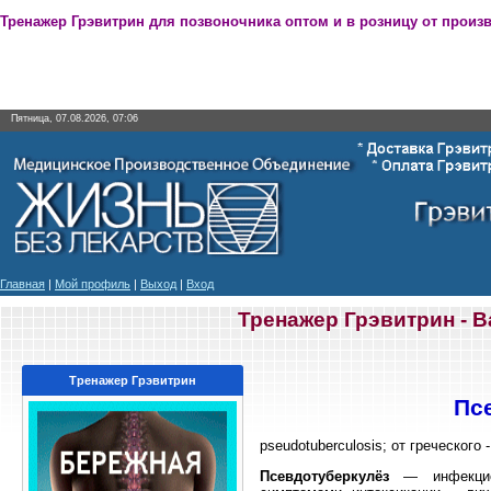
Тренажер Грэвитрин для позвоночника оптом и в розницу от произ
Пятница, 07.08.2026, 07:06
Главная
|
Мой профиль
|
Выход
|
Вход
Тренажер Грэвитрин - 
Тренажер Грэвитрин
Пс
pseudotuberculosis; от греческого 
Псевдотуберкулёз
— инфекцион