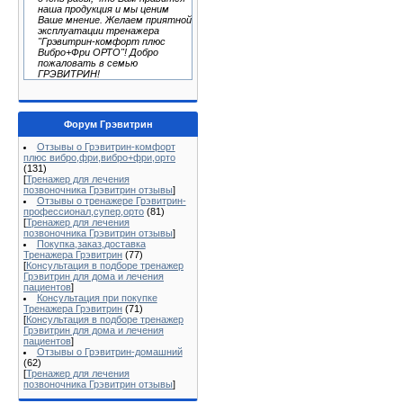
наша продукция и мы ценим
Ваше мнение. Желаем приятной
эксплуатации тренажера
"Грэвитрин-комфорт плюс
Вибро+Фри ОРТО"! Добро
пожаловать в семью
ГРЭВИТРИН!
Форум Грэвитрин
Отзывы о Грэвитрин-комфорт
плюс вибро,фри,вибро+фри,орто
(131)
[
Тренажер для лечения
позвоночника Грэвитрин отзывы
]
Отзывы о тренажере Грэвитрин-
профессионал,супер,орто
(81)
[
Тренажер для лечения
позвоночника Грэвитрин отзывы
]
Покупка,заказ,доставка
Тренажера Грэвитрин
(77)
[
Консультация в подборе тренажер
Грэвитрин для дома и лечения
пациентов
]
Консультация при покупке
Тренажера Грэвитрин
(71)
[
Консультация в подборе тренажер
Грэвитрин для дома и лечения
пациентов
]
Отзывы о Грэвитрин-домашний
(62)
[
Тренажер для лечения
позвоночника Грэвитрин отзывы
]