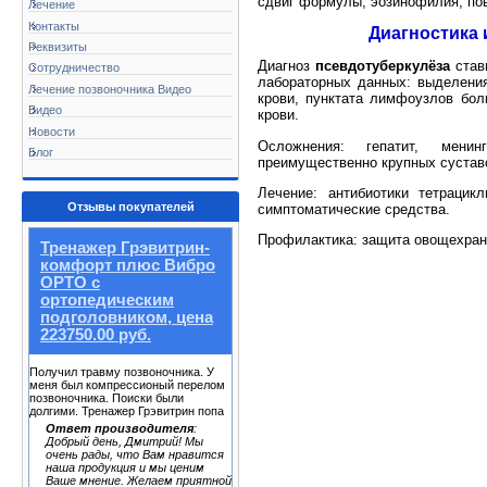
сдвиг формулы, эозинофилия, п
Лечение
Контакты
Диагностика 
Реквизиты
Диагноз
псевдотуберкулёза
став
Сотрудничество
лабораторных данных: выделения
Лечение позвоночника Видео
крови, пунктата лимфоузлов бол
Видео
крови.
Новости
Осложнения: гепатит, менин
Блог
преимущественно крупных суставо
Лечение: антибиотики тетрацик
Отзывы покупателей
симптоматические средства.
Профилактика: защита овощехран
Тренажер Грэвитрин-
комфорт плюс Вибро
ОРТО с
ортопедическим
подголовником, цена
223750.00 руб.
Получил травму позвоночника. У
меня был компрессионый перелом
позвоночника. Поиски были
долгими. Тренажер Грэвитрин попа
Ответ производителя
:
Добрый день, Дмитрий! Мы
очень рады, что Вам нравится
наша продукция и мы ценим
Ваше мнение. Желаем приятной