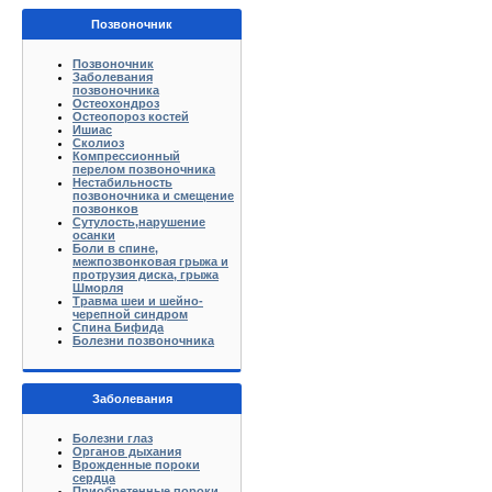
Позвоночник
Позвоночник
Заболевания
позвоночника
Остеохондроз
Остеопороз костей
Ишиас
Сколиоз
Компрессионный
перелом позвоночника
Нестабильность
позвоночника и смещение
позвонков
Сутулость,нарушение
осанки
Боли в спине,
межпозвонковая грыжа и
протрузия диска, грыжа
Шморля
Травма шеи и шейно-
черепной синдром
Спина Бифида
Болезни позвоночника
Заболевания
Болезни глаз
Органов дыхания
Врожденные пороки
сердца
Приобретенные пороки