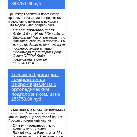
398750.00 руб.
Тренажер Грэвитрин проф супер
орто был заказан для себя. Чтобы
можно было пользоваться дома.
Эта модель мне понравилась
Ответ производителя
:
Добрый день, Игорь! Спасибо за
Ваш отзыв! Мы очень рады, что
Вам нравится наша продукция и
мы ценим Ваше мнение. Желаем
приятной эксплуатации
тренажера «Грэвитрин-Проф
Супер ОРТО»! Добро
пожаловать в семью
ГРЭВИТРИН!
Тренажер Грэвитрин-
комфорт плюс
Вибро+Фри ОРТО с
ортопедическим
подголовником, цена
253750.00 руб.
Нужда привела к покупке тренажера
Грэвитрин. У меня с женой со
спиной беда, и у родителей наших.
Профессиональный нам не
Ответ производителя
:
Добрый день, Дамир!
Благодарим за Ваш отзыв. Мы
очень рады, что Вам нравится