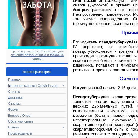
симптомами интоксикации - лих
очагов („бугорков” в органах 
быстрым развитием в них творож
Распространено повсеместно. Мо
том числе новорождённых. Оп
(преимущественнов весенний пери
Причи
Возбудитель
псевдотуберкулёза
IV серотипов, из семейства 
псевдотуберкулёзом - грызуны 
Тренажер-кушетка Грэвитрин для
лечения позвоночника и массажа
происходит преимущественно че
спины
выделениями больных животных.
кишечника, попадают в лимфати
развитию вторичных очагов инфек
Меню Грэвитрин
Симпто
Главная
Интернет-магазин Grevitrin-yug
Инкубационный период 2-15 дней.
Оплата
Псевдотуберкулёз
характеризуе
Доставка
тошнотой, рвотой, нарушением 
Отзывы
верхних дыхательных путей. 
Форум
интестинальная (симптомы остр
мезаденит (боли в правой подв
Вопрос / Ответ
мезентериальные лимфоузлы)
Обратная связь
скарлатиноподобная лихорадка" (
Статьи
скарлатиноподобная сыпь с по
(клиника сепсиса с рецидивирую
Производитель