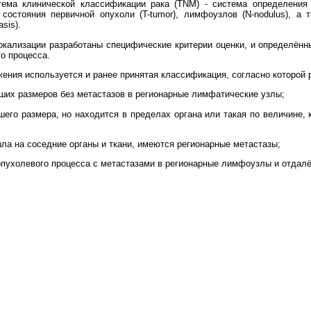
ема клинической классификации рака (TNM) - система определения 
 состояния первичной опухоли (T-tumor), лимфоузлов (N-nodulus), а 
sis).
окализации разработаны специфические критерии оценки, и определённ
о процесса.
ения используется и ранее принятая классификация, согласно которой
ших размеров без метастазов в регионарные лимфатические узлы;
го размера, но находится в пределах органа или такая по величине, к
а на соседние органы и ткани, имеются регионарные метастазы;
опухолевого процесса с метастазами в регионарные лимфоузлы и отдал