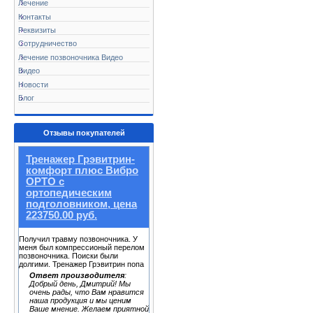
Лечение
Контакты
Реквизиты
Сотрудничество
Лечение позвоночника Видео
Видео
Новости
Блог
Отзывы покупателей
Тренажер Грэвитрин-
комфорт плюс Вибро
ОРТО с
ортопедическим
подголовником, цена
223750.00 руб.
Получил травму позвоночника. У
меня был компрессионый перелом
позвоночника. Поиски были
долгими. Тренажер Грэвитрин попа
Ответ производителя
:
Добрый день, Дмитрий! Мы
очень рады, что Вам нравится
наша продукция и мы ценим
Ваше мнение. Желаем приятной