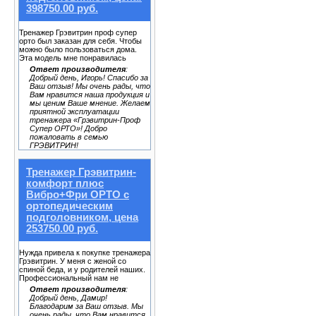
398750.00 руб.
Тренажер Грэвитрин проф супер
орто был заказан для себя. Чтобы
можно было пользоваться дома.
Эта модель мне понравилась
Ответ производителя
:
Добрый день, Игорь! Спасибо за
Ваш отзыв! Мы очень рады, что
Вам нравится наша продукция и
мы ценим Ваше мнение. Желаем
приятной эксплуатации
тренажера «Грэвитрин-Проф
Супер ОРТО»! Добро
пожаловать в семью
ГРЭВИТРИН!
Тренажер Грэвитрин-
комфорт плюс
Вибро+Фри ОРТО с
ортопедическим
подголовником, цена
253750.00 руб.
Нужда привела к покупке тренажера
Грэвитрин. У меня с женой со
спиной беда, и у родителей наших.
Профессиональный нам не
Ответ производителя
:
Добрый день, Дамир!
Благодарим за Ваш отзыв. Мы
очень рады, что Вам нравится