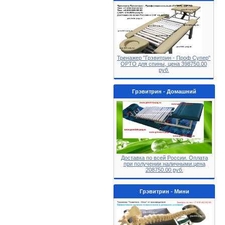
Тренажер "Грэвитрин - Проф Супер"
ОРТО для спины, цена 398750.00
руб.
Грэвитрин - Домашний
Доставка по всей России. Оплата
при получении наличными.цена
208750.00 руб.
Грэвитрин - Мини