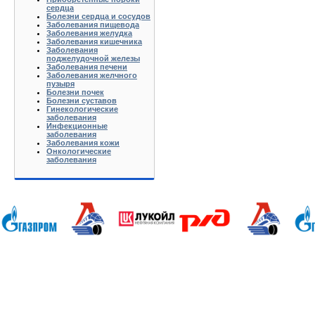
сердца
Болезни сердца и сосудов
Заболевания пищевода
Заболевания желудка
Заболевания кишечника
Заболевания
поджелудочной железы
Заболевания печени
Заболевания желчного
пузыря
Болезни почек
Болезни суставов
Гинекологические
заболевания
Инфекционные
заболевания
Заболевания кожи
Онкологические
заболевания
Анапа Армавир Белореченск Геленджик Ейск Краснодар Кропоткин Крымск Лабинск Новороссийск Славянск-на-
Калуга Кемерово Липецк Киров Кострома Йошкар-Ола Курган Курск Ижевск Краснодар Красноярск Иркутск 
Хабаровск Тверь Тамбов Ханты-Мансийск Ульяновск Томск Уфа Тула Тюмень Ростов-на-Дону Рязань Чебокс
Батюшково Белоозерский Белоомуг Белые Столбы Белый Белый Городок Берендеево Богородское Бол Грид
Высоковск Высокое Гаврилов Посад Голицино Голицыно Головково Горелки Горка Городищи Городня Гурье
Железнодорожный Желябужский Жилево Жуковский Завидово Заокский Запрудня Зарайск Захарово Звенигоро
Климовск Клин Клишино Коломна Колонтаево Кольчугино Колюбакино Комсомольск Конаково Кондрово Коноб
Купавна Купанское Куплиям Куровское Куровской Лакинск Ленинский Ликино-Дулево Лобня Лосино-Петр