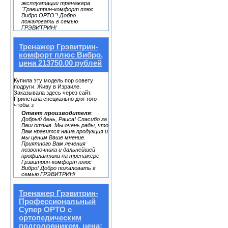
эксплуатации тренажера
"Грэвитрин-комфорт плюс
Вибро ОРТО"! Добро
пожаловать в семью
ГРЭВИТРИН!
Тренажер Грэвитрин-
комфорт плюс Вибро,
цена 213750.00 рублей
Купила эту модель пор совету
подруги. Живу в Израиле.
Заказывала здесь через сайт.
Прилетала специально для того
чтобы з
Ответ производителя
:
Добрый день, Раиса! Спасибо за
Ваш отзыв. Мы очень рады, что
Вам нравится наша продукция и
мы ценим Ваше мнение.
Приятного Вам лечения
позвоночника и дальнейшей
профилактики на тренажере
Грэвитрин-комфорт плюс
Вибро! Добро пожаловать в
семью ГРЭВИТРИН!
Тренажер Грэвитрин-
Профессиональный
Супер ОРТО с
ортопедическим
подголовником, цена: