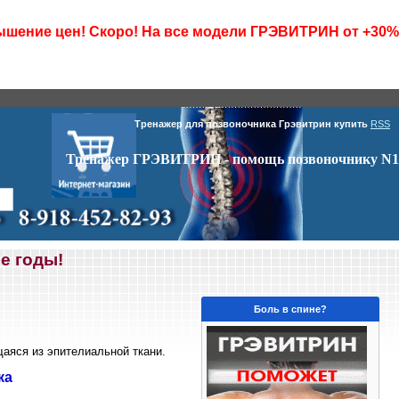
шение цен! Скоро! На все модели ГРЭВИТРИН от +30%
Тренажер для позвоночника Грэвитрин купить
RSS
Тренажер ГРЭВИТРИН - помощь позвоночнику N1
е годы!
Боль в спине?
аяся из эпителиальной ткани.
ка