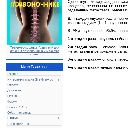
Существует международная сист
процесса, основанная на оценке
отдалённых метастазов (M-metasta
Для каждой опухоли различной л
разным стадиям (1—4) опухолевог
В РФ для уточнения объёма пораж
1-я стадия рака
- опухоль неболь
2-я стадия рака
— опухоль больше
Тренажер-кушетка Грэвитрин для
метастазами в регионарные узлы;
лечения позвоночника и массажа
спины
3-я стадия рака
— опухоль перешл
Меню Грэвитрин
4-я стадия рака
- генерализация 
Главная
Интернет-магазин Grevitrin-yug
Оплата
Доставка
Отзывы
Форум
Вопрос / Ответ
Обратная связь
Статьи
Производитель