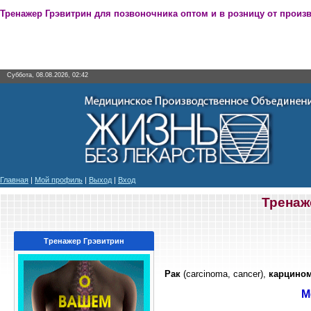
Тренажер Грэвитрин для позвоночника оптом и в розницу от произ
Суббота, 08.08.2026, 02:42
Главная
|
Мой профиль
|
Выход
|
Вход
Тренаж
Тренажер Грэвитрин
Рак
(carcinoma, cancer),
карцино
М