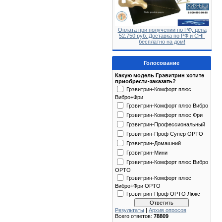
Оплата при получении по РФ, цена
52.750 руб. Доставка по РФ и СНГ
бесплатно на дом!
Голосование
Какую модель Грэвитрин хотите
приобрести-заказать?
Грэвитрин-Комфорт плюс
Вибро+Фри
Грэвитрин-Комфорт плюс Вибро
Грэвитрин-Комфорт плюс Фри
Грэвитрин-Профессиональный
Грэвитрин-Проф Супер ОРТО
Грэвитрин-Домашний
Грэвитрин-Мини
Грэвитрин-Комфорт плюс Вибро
ОРТО
Грэвитрин-Комфорт плюс
Вибро+Фри ОРТО
Грэвитрин-Проф ОРТО Люкс
Результаты
|
Архив опросов
Всего ответов:
78809