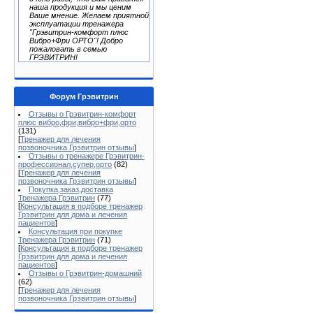
наша продукция и мы ценим
Ваше мнение. Желаем приятной
эксплуатации тренажера
"Грэвитрин-комфорт плюс
Вибро+Фри ОРТО"! Добро
пожаловать в семью
ГРЭВИТРИН!
Форум Грэвитрин
Отзывы о Грэвитрин-комфорт
плюс вибро,фри,вибро+фри,орто
(131)
[
Тренажер для лечения
позвоночника Грэвитрин отзывы
]
Отзывы о тренажере Грэвитрин-
профессионал,супер,орто
(82)
[
Тренажер для лечения
позвоночника Грэвитрин отзывы
]
Покупка,заказ,доставка
Тренажера Грэвитрин
(77)
[
Консультация в подборе тренажер
Грэвитрин для дома и лечения
пациентов
]
Консультация при покупке
Тренажера Грэвитрин
(71)
[
Консультация в подборе тренажер
Грэвитрин для дома и лечения
пациентов
]
Отзывы о Грэвитрин-домашний
(62)
[
Тренажер для лечения
позвоночника Грэвитрин отзывы
]