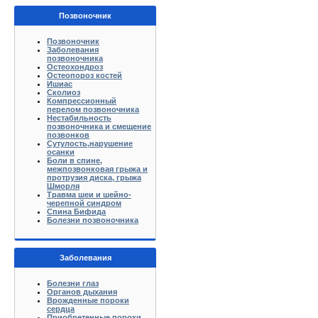
Позвоночник
Позвоночник
Заболевания
позвоночника
Остеохондроз
Остеопороз костей
Ишиас
Сколиоз
Компрессионный
перелом позвоночника
Нестабильность
позвоночника и смещение
позвонков
Сутулость,нарушение
осанки
Боли в спине,
межпозвонковая грыжа и
протрузия диска, грыжа
Шморля
Травма шеи и шейно-
черепной синдром
Спина Бифида
Болезни позвоночника
Заболевания
Болезни глаз
Органов дыхания
Врожденные пороки
сердца
Приобретенные пороки