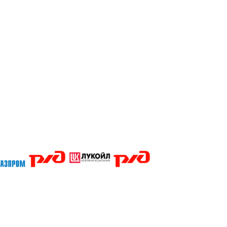
Кубани Сочи Тимашевск Тихорецк Туапсе Абакан Белгород Барнаул Владивосток Владикавказ Владимир Благов
Магадан Майкоп Нальчик Пенза Петрозаводск Пермь Нижний Новгород Новгород Новосибирск Омск Москва П
ары Челябинск Чита Якутск Ярославль 50 лет Октября Агеево Александров Алексин Аленино Андреевское А
ино Бол Михайловское Бол Поляны Боровск Бородино Борщево Бронницы Быково Введенское Венев Вербил
во д.Жилино-Горки Давыдово Деденево Демчино Дзержинский Дмитров Дмитровский Погост Дмитровское До
д Зеленоград Зубово Ивакино Иванисово Ивантеевка Иваньково Износки Изоплит Икша Ильинское Ильинско
еево Констатиново Корекозеьо Королев Костерево Котельники Красмоармейск Красная Гора Красногорск К
овский Лотошино Луховицы Лыткарино Львовский Люберцы Любой Макарово Малаховка Малинки Малино Мал