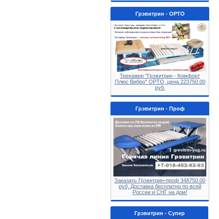
Грэвитрин - ОРТО
Тренажер "Грэвитрин - Комфорт
Плюс Вибро" ОРТО, цена 223750.00
руб.
Грэвитрин - Проф
Заказать Грэвитрин-проф 348750.00
руб, Доставка бесплатно по всей
России и СНГ на дом!
Грэвитрин - Супер