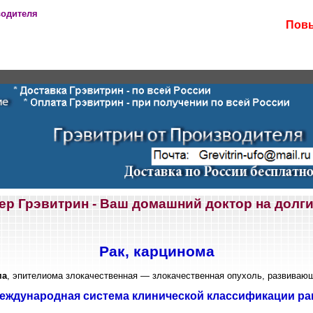
водителя
Повы
ер Грэвитрин - Ваш домашний доктор на долги
Рак, карцинома
ма
, эпителиома злокачественная — злокачественная опухоль, развивающ
еждународная система клинической классификации ра