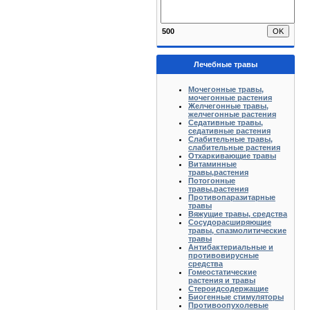
500
Лечебные травы
Мочегонные травы,
мочегонные растения
Желчегонные травы,
желчегонные растения
Седативные травы,
седативные растения
Слабительные травы,
слабительные растения
Отхаркивающие травы
Витаминные
травы,растения
Потогонные
травы,растения
Противопаразитарные
травы
Вяжущие травы, средства
Сосудорасширяющие
травы, спазмолитические
травы
Антибактериальные и
противовирусные
средства
Гомеостатические
растения и травы
Стероидсодержащие
Биогенные стимуляторы
Противоопухолевые