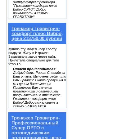
эксплуатации тренажера
"Грэвитрин-комфорт плюс
Вибро ОРТО"! Добро
пожаловать в семью
ГРЭВИТРИН!
Тренажер Грэвитрин-
комфорт плюс Вибро,
цена 213750.00 рублей
Купила эту модель пор совету
подруги. Живу в Израиле.
Заказывала здесь через сайт.
Прилетала специально для того
чтобы з
Ответ производителя
:
Добрый день, Раиса! Спасибо за
Ваш отзыв. Мы очень рады, что
Вам нравится наша продукция и
мы ценим Ваше мнение.
Приятного Вам лечения
позвоночника и дальнейшей
профилактики на тренажере
Грэвитрин-комфорт плюс
Вибро! Добро пожаловать в
семью ГРЭВИТРИН!
Тренажер Грэвитрин-
Профессиональный
Супер ОРТО с
ортопедическим
подголовником, цена: