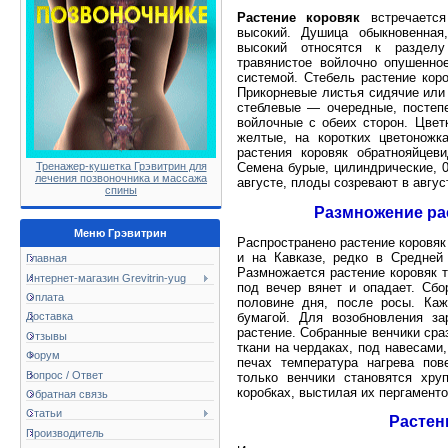
Растение коровяк
встречается
высокий. Душица обыкновенная
высокий относятся к разделу
травянистое войлочно опушенно
системой. Стебель растение коро
Прикорневые листья сидячие или 
стеблевые — очередные, постеп
войлочные с обеих сторон. Цветк
желтые, на коротких цветоножк
растения коровяк обратнояйцев
Тренажер-кушетка Грэвитрин для
Семена бурые, цилиндрические, 
лечения позвоночника и массажа
августе, плоды созревают в авгус
спины
Размножение рас
Меню Грэвитрин
Распространено растение коровяк
и на Кавказе, редко в Средней
Главная
Размножается растение коровяк т
Интернет-магазин Grevitrin-yug
под вечер вянет и опадает. Сб
Оплата
половине дня, после росы. Ка
бумагой. Для возобновления з
Доставка
растение. Собранные венчики сраз
Отзывы
ткани на чердаках, под навесами
Форум
печах температура нагрева по
Вопрос / Ответ
только венчики становятся хру
коробках, выстилая их пергаменто
Обратная связь
Статьи
Растен
Производитель