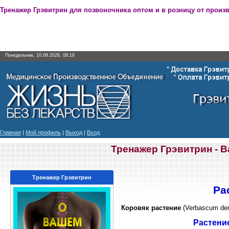
Тренажер Грэвитрин для позвоночника оптом и в розницу от произ
Понедельник, 10.08.2026, 08:18
Главная
|
Мой профиль
|
Выход
|
Вход
Тренажер Грэвитрин - 
Тренажер Грэвитрин
Ра
Коровяк растение
(Verbascum den
Растение