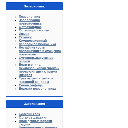
Позвоночник
Позвоночник
Заболевания
позвоночника
Остеохондроз
Остеопороз костей
Ишиас
Сколиоз
Компрессионный
перелом позвоночника
Нестабильность
позвоночника и смещение
позвонков
Сутулость,нарушение
осанки
Боли в спине,
межпозвонковая грыжа и
протрузия диска, грыжа
Шморля
Травма шеи и шейно-
черепной синдром
Спина Бифида
Болезни позвоночника
Заболевания
Болезни глаз
Органов дыхания
Врожденные пороки
сердца
Приобретенные пороки