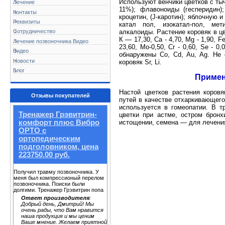
Используют венчики цветков с тыч
Лечение
11%); флавоноиды (гесперидин)
Контакты
кроцетин, (J-каротин); яблочную
Реквизиты
катал пол, изокатал-пол, мет
Сотрудничество
алкалоиды. Растение коровяк в цв
К — 17,30, Са - 4,70, Mg - 1,90, F
Лечение позвоночника Видео
23,60, Мо-0,50, Cr - 0,60, Se - 0,0
Видео
обнаружены Co, Cd, Au, Ag. He о
Новости
коровяк Sr, Li.
Блог
Примен
Настой цветков растения коров
Отзывы покупателей
путей в качестве отхаркивающего
используется в гомеопатии. В 
Тренажер Грэвитрин-
цветки при астме, остром бронх
истощении, семена — для лечения
комфорт плюс Вибро
ОРТО с
ортопедическим
подголовником, цена
223750.00 руб.
Получил травму позвоночника. У
меня был компрессионый перелом
позвоночника. Поиски были
долгими. Тренажер Грэвитрин попа
Ответ производителя
:
Добрый день, Дмитрий! Мы
очень рады, что Вам нравится
наша продукция и мы ценим
Ваше мнение. Желаем приятной