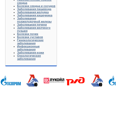
сердца
Болезни сердца и сосудов
Заболевания пищевода
Заболевания желудка
Заболевания кишечника
Заболевания
поджелудочной железы
Заболевания печени
Заболевания желчного
пузыря
Болезни почек
Болезни суставов
Гинекологические
заболевания
Инфекционные
заболевания
Заболевания кожи
Онкологические
заболевания
Анапа Армавир Белореченск Геленджик Ейск Краснодар Кропоткин Крымск Лабинск Новороссийск Славянс
Волгоград Вологда Воронеж Астрахань Архангельск Брянск Иваново Казань Калининград Калуга Кемерово Л
Нижний Новгород Новгород Новосибирск Омск Москва Псков Мурманск Обнинск Оренбург Самара Санкт-Петер
на-Дону Рязань Чебоксары Челябинск Чита Якутск Ярославль 50 лет Октября Агеево Александров Алек
Батюшково Белоозерский Белоомуг Белые Столбы Белый Белый Городок Берендеево Богородское Бол Гр
Внуково Волоколамск Воротынск Воскресенск Востряково Выкопанка Высокиничи Высоковск Высокое Г
Дзержинский Дмитров Дмитровский Погост Дмитровское Долгопрудный Домодедово Дорохово Дрезна Дубна 
Зарайск Захарово Звенигород Зеленоград Зубово Ивакино Иванисово Ивантеевка Иваньково Износки Изоп