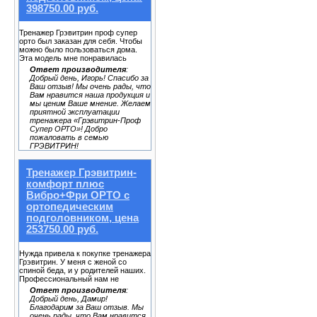
398750.00 руб.
Тренажер Грэвитрин проф супер
орто был заказан для себя. Чтобы
можно было пользоваться дома.
Эта модель мне понравилась
Ответ производителя
:
Добрый день, Игорь! Спасибо за
Ваш отзыв! Мы очень рады, что
Вам нравится наша продукция и
мы ценим Ваше мнение. Желаем
приятной эксплуатации
тренажера «Грэвитрин-Проф
Супер ОРТО»! Добро
пожаловать в семью
ГРЭВИТРИН!
Тренажер Грэвитрин-
комфорт плюс
Вибро+Фри ОРТО с
ортопедическим
подголовником, цена
253750.00 руб.
Нужда привела к покупке тренажера
Грэвитрин. У меня с женой со
спиной беда, и у родителей наших.
Профессиональный нам не
Ответ производителя
:
Добрый день, Дамир!
Благодарим за Ваш отзыв. Мы
очень рады, что Вам нравится