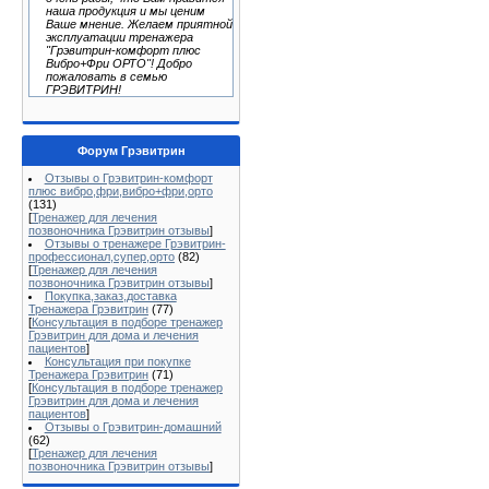
наша продукция и мы ценим
Ваше мнение. Желаем приятной
эксплуатации тренажера
"Грэвитрин-комфорт плюс
Вибро+Фри ОРТО"! Добро
пожаловать в семью
ГРЭВИТРИН!
Форум Грэвитрин
Отзывы о Грэвитрин-комфорт
плюс вибро,фри,вибро+фри,орто
(131)
[
Тренажер для лечения
позвоночника Грэвитрин отзывы
]
Отзывы о тренажере Грэвитрин-
профессионал,супер,орто
(82)
[
Тренажер для лечения
позвоночника Грэвитрин отзывы
]
Покупка,заказ,доставка
Тренажера Грэвитрин
(77)
[
Консультация в подборе тренажер
Грэвитрин для дома и лечения
пациентов
]
Консультация при покупке
Тренажера Грэвитрин
(71)
[
Консультация в подборе тренажер
Грэвитрин для дома и лечения
пациентов
]
Отзывы о Грэвитрин-домашний
(62)
[
Тренажер для лечения
позвоночника Грэвитрин отзывы
]