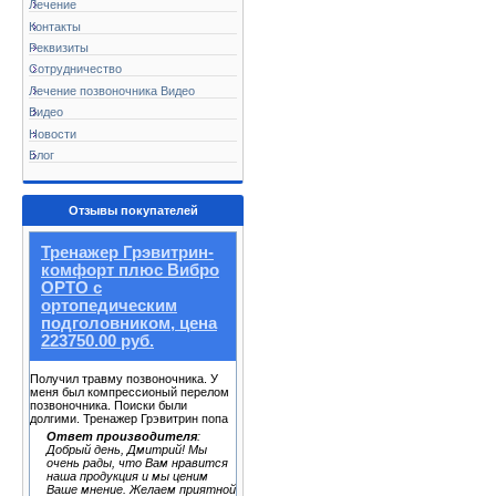
Лечение
Контакты
Реквизиты
Сотрудничество
Лечение позвоночника Видео
Видео
Новости
Блог
Отзывы покупателей
Тренажер Грэвитрин-
комфорт плюс Вибро
ОРТО с
ортопедическим
подголовником, цена
223750.00 руб.
Получил травму позвоночника. У
меня был компрессионый перелом
позвоночника. Поиски были
долгими. Тренажер Грэвитрин попа
Ответ производителя
:
Добрый день, Дмитрий! Мы
очень рады, что Вам нравится
наша продукция и мы ценим
Ваше мнение. Желаем приятной