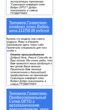
эксплуатации тренажера
"Грэвитрин-комфорт плюс
Вибро ОРТО"! Добро
пожаловать в семью
ГРЭВИТРИН!
Тренажер Грэвитрин-
комфорт плюс Вибро,
цена 213750.00 рублей
Купила эту модель пор совету
подруги. Живу в Израиле.
Заказывала здесь через сайт.
Прилетала специально для того
чтобы з
Ответ производителя
:
Добрый день, Раиса! Спасибо за
Ваш отзыв. Мы очень рады, что
Вам нравится наша продукция и
мы ценим Ваше мнение.
Приятного Вам лечения
позвоночника и дальнейшей
профилактики на тренажере
Грэвитрин-комфорт плюс
Вибро! Добро пожаловать в
семью ГРЭВИТРИН!
Тренажер Грэвитрин-
Профессиональный
Супер ОРТО с
ортопедическим
подголовником, цена: