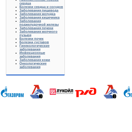
сердца
Болезни сердца и сосудов
Заболевания пищевода
Заболевания желудка
Заболевания кишечника
Заболевания
поджелудочной железы
Заболевания печени
Заболевания желчного
пузыря
Болезни почек
Болезни суставов
Гинекологические
заболевания
Инфекционные
заболевания
Заболевания кожи
Онкологические
заболевания
Анапа Армавир Белореченск Геленджик Ейск Краснодар Кропоткин Крымск Лабинск Новороссийск Славянс
Волгоград Вологда Воронеж Астрахань Архангельск Брянск Иваново Казань Калининград Калуга Кемерово Л
Нижний Новгород Новгород Новосибирск Омск Москва Псков Мурманск Обнинск Оренбург Самара Санкт-Петер
на-Дону Рязань Чебоксары Челябинск Чита Якутск Ярославль 50 лет Октября Агеево Александров Алек
Батюшково Белоозерский Белоомуг Белые Столбы Белый Белый Городок Берендеево Богородское Бол Гр
Внуково Волоколамск Воротынск Воскресенск Востряково Выкопанка Высокиничи Высоковск Высокое Г
Дзержинский Дмитров Дмитровский Погост Дмитровское Долгопрудный Домодедово Дорохово Дрезна Дубна 
Зарайск Захарово Звенигород Зеленоград Зубово Ивакино Иванисово Ивантеевка Иваньково Износки Изоп