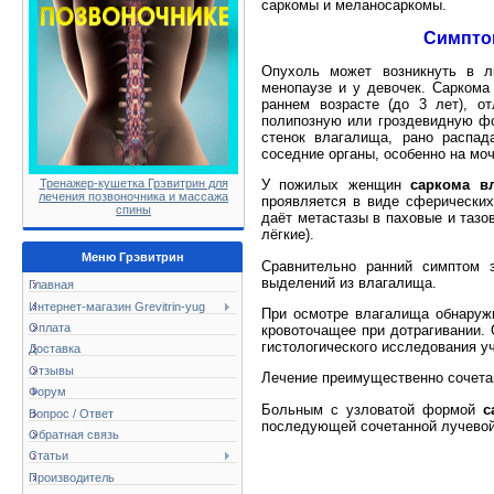
саркомы и меланосаркомы.
Симпто
Опухоль может возникнуть в л
менопаузе и у девочек. Сарком
раннем возрасте (до 3 лет), о
полипозную или гроздевидную фо
стенок влагалища, рано распад
соседние органы, особенно на мо
У пожилых женщин
саркома в
Тренажер-кушетка Грэвитрин для
лечения позвоночника и массажа
проявляется в виде сферически
спины
даёт метастазы в паховые и тазо
лёгкие).
Меню Грэвитрин
Сравнительно ранний симптом 
выделений из влагалища.
Главная
Интернет-магазин Grevitrin-yug
При осмотре влагалища обнаружи
Оплата
кровоточащее при дотрагивании. 
гистологического исследования у
Доставка
Отзывы
Лечение преимущественно сочетан
Форум
Больным с узловатой формой
с
Вопрос / Ответ
последующей сочетанной лучевой
Обратная связь
Статьи
Производитель