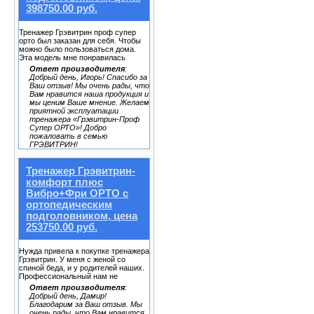
398750.00 руб.
Тренажер Грэвитрин проф супер
орто был заказан для себя. Чтобы
можно было пользоваться дома.
Эта модель мне понравилась
Ответ производителя
:
Добрый день, Игорь! Спасибо за
Ваш отзыв! Мы очень рады, что
Вам нравится наша продукция и
мы ценим Ваше мнение. Желаем
приятной эксплуатации
тренажера «Грэвитрин-Проф
Супер ОРТО»! Добро
пожаловать в семью
ГРЭВИТРИН!
Тренажер Грэвитрин-
комфорт плюс
Вибро+Фри ОРТО с
ортопедическим
подголовником, цена
253750.00 руб.
Нужда привела к покупке тренажера
Грэвитрин. У меня с женой со
спиной беда, и у родителей наших.
Профессиональный нам не
Ответ производителя
:
Добрый день, Дамир!
Благодарим за Ваш отзыв. Мы
очень рады, что Вам нравится