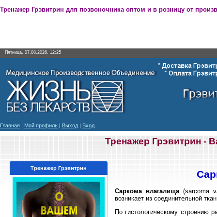
Тренажер Грэвитрин для позвоночника оптом и в розницу от произ
Пятница, 07.08.2026, 12:25
Главная
|
Мой профиль
|
Выход
|
Вход
Тренажер Грэвитрин - 
Тренажер Грэвитрин
Сар
Саркома влагалища
(sarcoma va
возникает из соединительной ткан
По гистологическому строению р