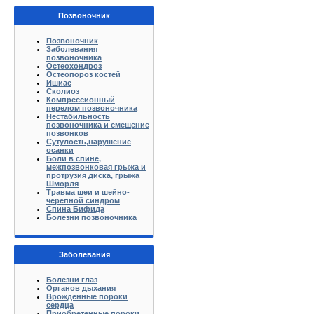
Позвоночник
Позвоночник
Заболевания
позвоночника
Остеохондроз
Остеопороз костей
Ишиас
Сколиоз
Компрессионный
перелом позвоночника
Нестабильность
позвоночника и смещение
позвонков
Сутулость,нарушение
осанки
Боли в спине,
межпозвонковая грыжа и
протрузия диска, грыжа
Шморля
Травма шеи и шейно-
черепной синдром
Спина Бифида
Болезни позвоночника
Заболевания
Болезни глаз
Органов дыхания
Врожденные пороки
сердца
Приобретенные пороки