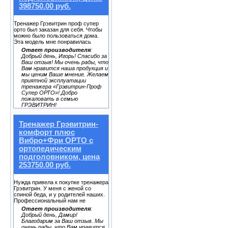
398750.00 руб.
Тренажер Грэвитрин проф супер
орто был заказан для себя. Чтобы
можно было пользоваться дома.
Эта модель мне понравилась
Ответ производителя
:
Добрый день, Игорь! Спасибо за
Ваш отзыв! Мы очень рады, что
Вам нравится наша продукция и
мы ценим Ваше мнение. Желаем
приятной эксплуатации
тренажера «Грэвитрин-Проф
Супер ОРТО»! Добро
пожаловать в семью
ГРЭВИТРИН!
Тренажер Грэвитрин-
комфорт плюс
Вибро+Фри ОРТО с
ортопедическим
подголовником, цена
253750.00 руб.
Нужда привела к покупке тренажера
Грэвитрин. У меня с женой со
спиной беда, и у родителей наших.
Профессиональный нам не
Ответ производителя
:
Добрый день, Дамир!
Благодарим за Ваш отзыв. Мы
очень рады, что Вам нравится