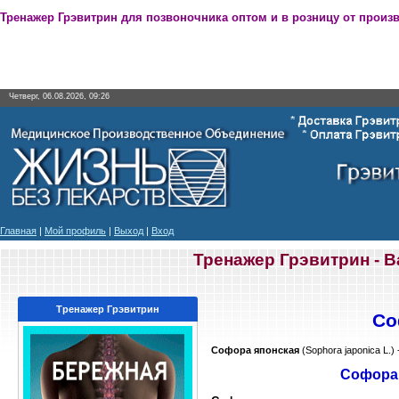
Тренажер Грэвитрин для позвоночника оптом и в розницу от произ
Четверг, 06.08.2026, 09:26
Главная
|
Мой профиль
|
Выход
|
Вход
Тренажер Грэвитрин - 
Тренажер Грэвитрин
Со
Софора японская
(Sophora japonica L.)
Софора 