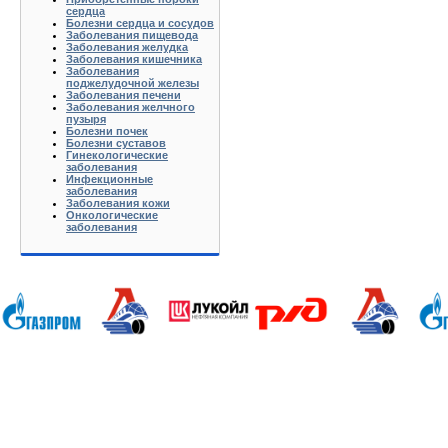
сердца
Болезни сердца и сосудов
Заболевания пищевода
Заболевания желудка
Заболевания кишечника
Заболевания
поджелудочной железы
Заболевания печени
Заболевания желчного
пузыря
Болезни почек
Болезни суставов
Гинекологические
заболевания
Инфекционные
заболевания
Заболевания кожи
Онкологические
заболевания
Анапа Армавир Белореченск Геленджик Ейск Краснодар Кропоткин Крымск Лабинск Новороссийск Славянс
Волгоград Вологда Воронеж Астрахань Архангельск Брянск Иваново Казань Калининград Калуга Кемерово Л
Нижний Новгород Новгород Новосибирск Омск Москва Псков Мурманск Обнинск Оренбург Самара Санкт-Петер
на-Дону Рязань Чебоксары Челябинск Чита Якутск Ярославль 50 лет Октября Агеево Александров Алек
Батюшково Белоозерский Белоомуг Белые Столбы Белый Белый Городок Берендеево Богородское Бол Гр
Внуково Волоколамск Воротынск Воскресенск Востряково Выкопанка Высокиничи Высоковск Высокое Г
Дзержинский Дмитров Дмитровский Погост Дмитровское Долгопрудный Домодедово Дорохово Дрезна Дубна 
Зарайск Захарово Звенигород Зеленоград Зубово Ивакино Иванисово Ивантеевка Иваньково Износки Изоп