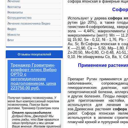
софора японская в фанерные ящик
Лечение
Контакты
Софора
Реквизиты
Сотрудничество
Используют у дерева
софора яп
рутин (до 20%), а также плоды
Лечение позвоночника Видео
генистеин-4-софоробиозид, кверц
Видео
зола — 4,44%; макроэлементы (
Новости
микроэлементы (мкг/г): Мп — 11,20,
Щ 15,92, Se - 0,12, Ni - 1,76, Pb - 
Блог
Au, Sr, Br.Софора японская в со
К —-21,90, Са — 5,50, Mg—1,80, F
Zn-20,50, Мо-0,80, Сг-0,48, А1-51,
Отзывы покупателей
0,10. He обнаружены Co, Ba, V, Cd, 
Применение растения
Тренажер Грэвитрин-
комфорт плюс Вибро
ОРТО с
ортопедическим
Препарат Рутин применяется дл
заболеваниях, сопровожда
подголовником, цена
геморрагических диатезах, ка
223750.00 руб.
гипертонической болезни, аллерг
и других болезнях. Плоды лекар
Получил травму позвоночника. У
для приготовления настойки
меня был компрессионый перелом
используется для лечения эк
позвоночника. Поиски были
долгими. Тренажер Грэвитрин попа
язв.Древесина растения
софора
Ответ производителя
:
работ. Софора японская являе
Добрый день, Дмитрий! Мы
используется в зеленом строит
очень рады, что Вам нравится
плакучей кроной и пурпурной окра
наша продукция и мы ценим
Ваше мнение. Желаем приятной