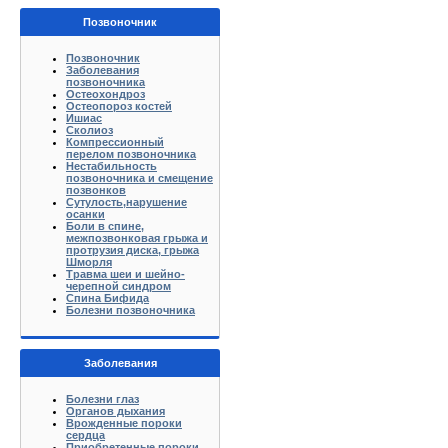
Позвоночник
Позвоночник
Заболевания
позвоночника
Остеохондроз
Остеопороз костей
Ишиас
Сколиоз
Компрессионный
перелом позвоночника
Нестабильность
позвоночника и смещение
позвонков
Сутулость,нарушение
осанки
Боли в спине,
межпозвонковая грыжа и
протрузия диска, грыжа
Шморля
Травма шеи и шейно-
черепной синдром
Спина Бифида
Болезни позвоночника
Заболевания
Болезни глаз
Органов дыхания
Врожденные пороки
сердца
Приобретенные пороки