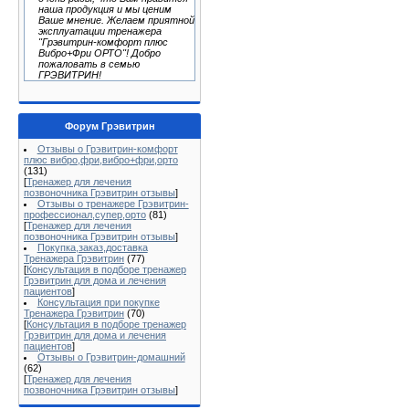
наша продукция и мы ценим
Ваше мнение. Желаем приятной
эксплуатации тренажера
"Грэвитрин-комфорт плюс
Вибро+Фри ОРТО"! Добро
пожаловать в семью
ГРЭВИТРИН!
Форум Грэвитрин
Отзывы о Грэвитрин-комфорт
плюс вибро,фри,вибро+фри,орто
(131)
[
Тренажер для лечения
позвоночника Грэвитрин отзывы
]
Отзывы о тренажере Грэвитрин-
профессионал,супер,орто
(81)
[
Тренажер для лечения
позвоночника Грэвитрин отзывы
]
Покупка,заказ,доставка
Тренажера Грэвитрин
(77)
[
Консультация в подборе тренажер
Грэвитрин для дома и лечения
пациентов
]
Консультация при покупке
Тренажера Грэвитрин
(70)
[
Консультация в подборе тренажер
Грэвитрин для дома и лечения
пациентов
]
Отзывы о Грэвитрин-домашний
(62)
[
Тренажер для лечения
позвоночника Грэвитрин отзывы
]