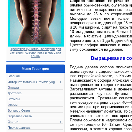
Софора японская
встречается 
рябина обыкновенная, облепиха к
витаминных лекарственных рас
высотой до 25 м со стержневой
Молодые ветви почти голые, 
непарноперистые, длиной до 25 с
и 20 мм ширины, сидят на покрыт
10 мм длины, желтовато-белые. 
длины, мясистые, цилиндрически
черного цвета, от 1 до 6, длиной
Цветет софора японская в июле-
Тренажер-кушетка Грэвитрин для
зиму сохраняются на дереве.
лечения позвоночника и массажа
спины
Выращивание соф
Родина дерева софора японска
Меню Грэвитрин
используется в садово-парковом с
юге европейской части, в Крыму
Главная
Размножается софора японская 
Интернет-магазин Grevitrin-yug
выращенные на грядах питомник
Оплата
Заготавливают бутоны в июне-ию
развиваются крупные бутоны, 
Доставка
распускаться. Срезанные соцве
Отзывы
температуре нагрева сырья 40—4
Форум
вентиляции, при перемешивании 
Вопрос / Ответ
метелки начинают ломаться, то с
очищают от веточек, посторонн
Обратная связь
Плоды собирают в недозрелом со
Статьи
см при толщине 10—12 мм. Суша
Производитель
навесами, а также-в хорошо про