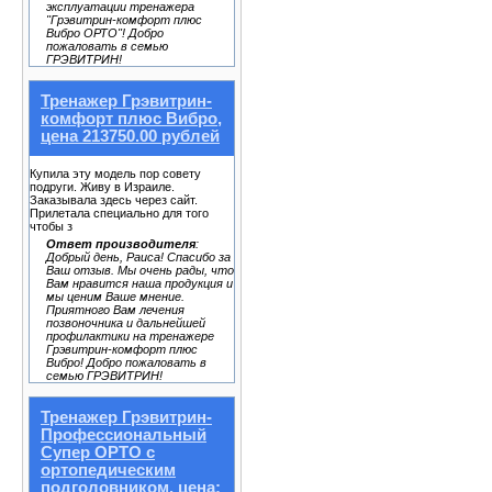
эксплуатации тренажера
"Грэвитрин-комфорт плюс
Вибро ОРТО"! Добро
пожаловать в семью
ГРЭВИТРИН!
Тренажер Грэвитрин-
комфорт плюс Вибро,
цена 213750.00 рублей
Купила эту модель пор совету
подруги. Живу в Израиле.
Заказывала здесь через сайт.
Прилетала специально для того
чтобы з
Ответ производителя
:
Добрый день, Раиса! Спасибо за
Ваш отзыв. Мы очень рады, что
Вам нравится наша продукция и
мы ценим Ваше мнение.
Приятного Вам лечения
позвоночника и дальнейшей
профилактики на тренажере
Грэвитрин-комфорт плюс
Вибро! Добро пожаловать в
семью ГРЭВИТРИН!
Тренажер Грэвитрин-
Профессиональный
Супер ОРТО с
ортопедическим
подголовником, цена: