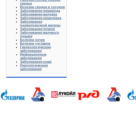
сердца
Болезни сердца и сосудов
Заболевания пищевода
Заболевания желудка
Заболевания кишечника
Заболевания
поджелудочной железы
Заболевания печени
Заболевания желчного
пузыря
Болезни почек
Болезни суставов
Гинекологические
заболевания
Инфекционные
заболевания
Заболевания кожи
Онкологические
заболевания
Анапа Армавир Белореченск Геленджик Ейск Краснодар Кропоткин Крымск Лабинск Новороссийск Славянс
Волгоград Вологда Воронеж Астрахань Архангельск Брянск Иваново Казань Калининград Калуга Кемерово Л
Нижний Новгород Новгород Новосибирск Омск Москва Псков Мурманск Обнинск Оренбург Самара Санкт-Петер
на-Дону Рязань Чебоксары Челябинск Чита Якутск Ярославль 50 лет Октября Агеево Александров Алек
Батюшково Белоозерский Белоомуг Белые Столбы Белый Белый Городок Берендеево Богородское Бол Гр
Внуково Волоколамск Воротынск Воскресенск Востряково Выкопанка Высокиничи Высоковск Высокое Г
Дзержинский Дмитров Дмитровский Погост Дмитровское Долгопрудный Домодедово Дорохово Дрезна Дубна 
Зарайск Захарово Звенигород Зеленоград Зубово Ивакино Иванисово Ивантеевка Иваньково Износки Изоп