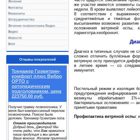
Лечение
же участке имеются элементы сы
Контакты
недели. В крови выявляют лейко
Реквизиты
8 соответствии с выраженно
среднетяжёлые и тяжёлые фо
Сотрудничество
высыпаниями возможно развитие
Лечение позвоночника Видео
осложнения ветряной оспы, к
Видео
ларинготра-хеобронхит.
Новости
Диа
Блог
Диагноз в типичных случаях не с
сложно отличить буллёзные фор
Отзывы покупателей
ветряную оспу приходится диффе
в летнее время — со следами 
иммунитет.
Тренажер Грэвитрин-
комфорт плюс Вибро
ОРТО с
ортопедическим
Постельный режим и изоляция бо
подголовником, цена
предупреждения инфицирования 
223750.00 руб.
везикулы обрабатывают 1%-
бактериальных осложнениях — ант
принятыми правилами.
Получил травму позвоночника. У
меня был компрессионый перелом
позвоночника. Поиски были
Профилактика ветряной оспы
: 
долгими. Тренажер Грэвитрин попа
Ответ производителя
:
Добрый день, Дмитрий! Мы
очень рады, что Вам нравится
наша продукция и мы ценим
Ваше мнение. Желаем приятной