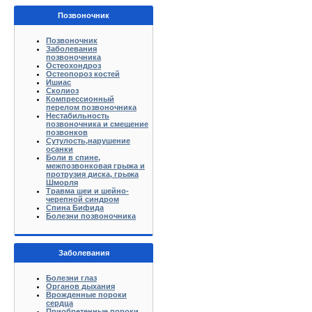
Позвоночник
Позвоночник
Заболевания
позвоночника
Остеохондроз
Остеопороз костей
Ишиас
Сколиоз
Компрессионный
перелом позвоночника
Нестабильность
позвоночника и смещение
позвонков
Сутулость,нарушение
осанки
Боли в спине,
межпозвонковая грыжа и
протрузия диска, грыжа
Шморля
Травма шеи и шейно-
черепной синдром
Спина Бифида
Болезни позвоночника
Заболевания
Болезни глаз
Органов дыхания
Врожденные пороки
сердца
Приобретенные пороки