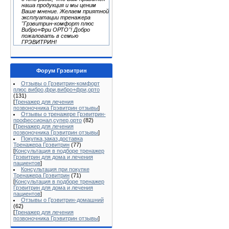
наша продукция и мы ценим
Ваше мнение. Желаем приятной
эксплуатации тренажера
"Грэвитрин-комфорт плюс
Вибро+Фри ОРТО"! Добро
пожаловать в семью
ГРЭВИТРИН!
Форум Грэвитрин
Отзывы о Грэвитрин-комфорт
плюс вибро,фри,вибро+фри,орто
(131)
[
Тренажер для лечения
позвоночника Грэвитрин отзывы
]
Отзывы о тренажере Грэвитрин-
профессионал,супер,орто
(82)
[
Тренажер для лечения
позвоночника Грэвитрин отзывы
]
Покупка,заказ,доставка
Тренажера Грэвитрин
(77)
[
Консультация в подборе тренажер
Грэвитрин для дома и лечения
пациентов
]
Консультация при покупке
Тренажера Грэвитрин
(71)
[
Консультация в подборе тренажер
Грэвитрин для дома и лечения
пациентов
]
Отзывы о Грэвитрин-домашний
(62)
[
Тренажер для лечения
позвоночника Грэвитрин отзывы
]