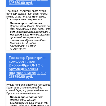
398750.00 руб.
Тренажер Грэвитрин проф супер
орто был заказан для себя. Чтобы
можно было пользоваться дома.
Эта модель мне понравилась
Ответ производителя
:
Добрый день, Игорь! Спасибо за
Ваш отзыв! Мы очень рады, что
Вам нравится наша продукция и
мы ценим Ваше мнение. Желаем
приятной эксплуатации
тренажера «Грэвитрин-Проф
Супер ОРТО»! Добро
пожаловать в семью
ГРЭВИТРИН!
Тренажер Грэвитрин-
комфорт плюс
Вибро+Фри ОРТО с
ортопедическим
подголовником, цена
253750.00 руб.
Нужда привела к покупке тренажера
Грэвитрин. У меня с женой со
спиной беда, и у родителей наших.
Профессиональный нам не
Ответ производителя
:
Добрый день, Дамир!
Благодарим за Ваш отзыв. Мы
очень рады, что Вам нравится