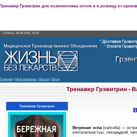
Тренажер Грэвитрин для позвоночника оптом и в розницу от произ
Суббота, 08.08.2026, 20:50
Главная
|
Мой профиль
|
Выход
|
Вход
Тренажер Грэвитрин - 
Тренажер Грэвитрин
В
Ветряная оспа
(varicella) — ост
контагиозностью, лихорадкой, па