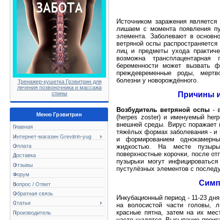
Источником заражения является
лишаем с момента появления пу
элемента. Заболевают в основно
ветряной оспы распространяется
лиц и предметы ухода практиче
возможна трансплацентарная
беременности может вызвать ф
преждевременные роды, мертв
болезни у новорождённого.
Тренажер-кушетка Грэвитрин для
лечения позвоночника и массажа
спины
Причины и
Возбудитель ветряной оспы
- 
Меню Грэвитрин
(herpes zoster) и именуемый herp
внешней среды. Вирус поражает к
Главная
тяжёлых формах заболевания - и 
Интернет-магазин Grevitrin-yug
и формированием однокамерны
жидкостью. На месте пузырь
Оплата
поверхностные корочки, после от
Доставка
пузырьки могут инфицироваться
Отзывы
пустулёзных элементов с послед
Форум
Симп
Вопрос / Ответ
Обратная связь
Инкубационный период - 11-23 дн
Статьи
на волосистой части головы, л
красные пятна, затем на их ме
Производитель
часто щадятся. Высыпание происх