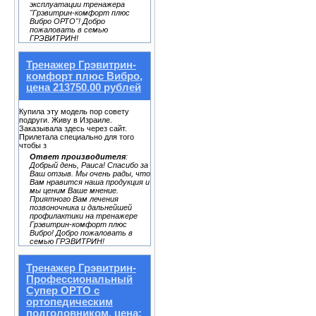
эксплуатации тренажера
"Грэвитрин-комфорт плюс
Вибро ОРТО"! Добро
пожаловать в семью
ГРЭВИТРИН!
Тренажер Грэвитрин-
комфорт плюс Вибро,
цена 213750.00 рублей
Купила эту модель пор совету
подруги. Живу в Израиле.
Заказывала здесь через сайт.
Прилетала специально для того
чтобы з
Ответ производителя
:
Добрый день, Раиса! Спасибо за
Ваш отзыв. Мы очень рады, что
Вам нравится наша продукция и
мы ценим Ваше мнение.
Приятного Вам лечения
позвоночника и дальнейшей
профилактики на тренажере
Грэвитрин-комфорт плюс
Вибро! Добро пожаловать в
семью ГРЭВИТРИН!
Тренажер Грэвитрин-
Профессиональный
Супер ОРТО с
ортопедическим
подголовником, цена: