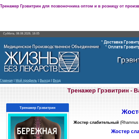
Тренажер Грэвитрин для позвоночника оптом и в розницу от произ
Суббота, 08.08.2026, 16:05
Главная
|
Мой профиль
|
Выход
|
Вход
Тренажер Грэвитрин - 
Тренажер Грэвитрин
Жост
Жостер слабительный
(Rhamnus c
Жостер сл