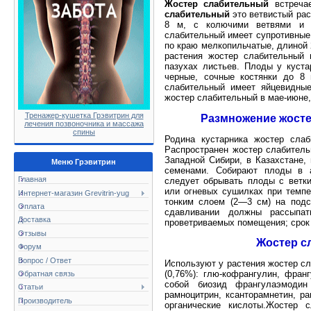
Жостер слабительный
встречае
слабительный
это ветвистый рас
8 м, с колючими ветвями и ч
слабительный имеет супротивные,
по краю мелкопильчатые, длиной 
растения жостер слабительный 
пазухах листьев. Плоды у куст
черные, сочные костянки до 8
слабительный имеет яйцевидны
жостер слабительный в мае-июне,
Тренажер-кушетка Грэвитрин для
Размножение жосте
лечения позвоночника и массажа
спины
Родина кустарника жостер сла
Распространен жостер слабительн
Западной Сибири, в Казахстане,
Меню Грэвитрин
семенами. Собирают плоды в а
Главная
следует обрывать плоды с ветк
или огневых сушилках при темпе
Интернет-магазин Grevitrin-yug
тонким слоем (2—3 см) на подс
Оплата
сдавливании должны рассыпа
Доставка
проветриваемых помещения; срок 
Отзывы
Жостер с
Форум
Вопрос / Ответ
Используют у растения жостер с
(0,76%): глю-кофрангулин, фра
Обратная связь
собой биозид франгулаэмодин
Статьи
рамноцитрин, ксанторамнетин, ра
Производитель
органические кислоты.Жостер 