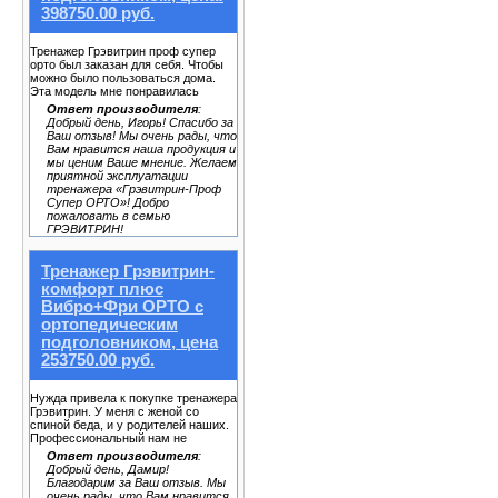
398750.00 руб.
Тренажер Грэвитрин проф супер
орто был заказан для себя. Чтобы
можно было пользоваться дома.
Эта модель мне понравилась
Ответ производителя
:
Добрый день, Игорь! Спасибо за
Ваш отзыв! Мы очень рады, что
Вам нравится наша продукция и
мы ценим Ваше мнение. Желаем
приятной эксплуатации
тренажера «Грэвитрин-Проф
Супер ОРТО»! Добро
пожаловать в семью
ГРЭВИТРИН!
Тренажер Грэвитрин-
комфорт плюс
Вибро+Фри ОРТО с
ортопедическим
подголовником, цена
253750.00 руб.
Нужда привела к покупке тренажера
Грэвитрин. У меня с женой со
спиной беда, и у родителей наших.
Профессиональный нам не
Ответ производителя
:
Добрый день, Дамир!
Благодарим за Ваш отзыв. Мы
очень рады, что Вам нравится