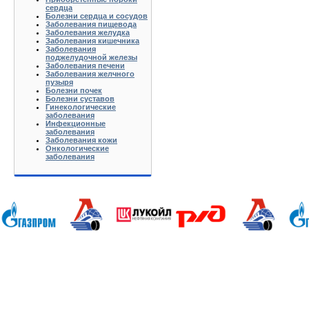
сердца
Болезни сердца и сосудов
Заболевания пищевода
Заболевания желудка
Заболевания кишечника
Заболевания
поджелудочной железы
Заболевания печени
Заболевания желчного
пузыря
Болезни почек
Болезни суставов
Гинекологические
заболевания
Инфекционные
заболевания
Заболевания кожи
Онкологические
заболевания
Анапа Армавир Белореченск Геленджик Ейск Краснодар Кропоткин Крымск Лабинск Новороссийск Славянс
Волгоград Вологда Воронеж Астрахань Архангельск Брянск Иваново Казань Калининград Калуга Кемерово Л
Нижний Новгород Новгород Новосибирск Омск Москва Псков Мурманск Обнинск Оренбург Самара Санкт-Петер
на-Дону Рязань Чебоксары Челябинск Чита Якутск Ярославль 50 лет Октября Агеево Александров Алек
Батюшково Белоозерский Белоомуг Белые Столбы Белый Белый Городок Берендеево Богородское Бол Гр
Внуково Волоколамск Воротынск Воскресенск Востряково Выкопанка Высокиничи Высоковск Высокое Г
Дзержинский Дмитров Дмитровский Погост Дмитровское Долгопрудный Домодедово Дорохово Дрезна Дубна 
Зарайск Захарово Звенигород Зеленоград Зубово Ивакино Иванисово Ивантеевка Иваньково Износки Изоп