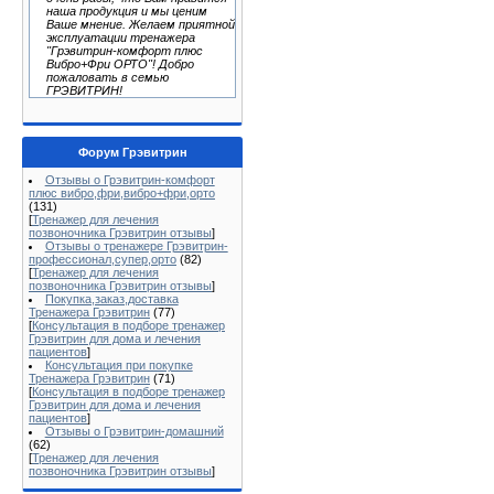
наша продукция и мы ценим
Ваше мнение. Желаем приятной
эксплуатации тренажера
"Грэвитрин-комфорт плюс
Вибро+Фри ОРТО"! Добро
пожаловать в семью
ГРЭВИТРИН!
Форум Грэвитрин
Отзывы о Грэвитрин-комфорт
плюс вибро,фри,вибро+фри,орто
(131)
[
Тренажер для лечения
позвоночника Грэвитрин отзывы
]
Отзывы о тренажере Грэвитрин-
профессионал,супер,орто
(82)
[
Тренажер для лечения
позвоночника Грэвитрин отзывы
]
Покупка,заказ,доставка
Тренажера Грэвитрин
(77)
[
Консультация в подборе тренажер
Грэвитрин для дома и лечения
пациентов
]
Консультация при покупке
Тренажера Грэвитрин
(71)
[
Консультация в подборе тренажер
Грэвитрин для дома и лечения
пациентов
]
Отзывы о Грэвитрин-домашний
(62)
[
Тренажер для лечения
позвоночника Грэвитрин отзывы
]