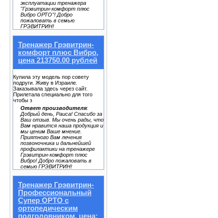
эксплуатации тренажера
"Грэвитрин-комфорт плюс
Вибро ОРТО"! Добро
пожаловать в семью
ГРЭВИТРИН!
Тренажер Грэвитрин-
комфорт плюс Вибро,
цена 213750.00 рублей
Купила эту модель пор совету
подруги. Живу в Израиле.
Заказывала здесь через сайт.
Прилетала специально для того
чтобы з
Ответ производителя
:
Добрый день, Раиса! Спасибо за
Ваш отзыв. Мы очень рады, что
Вам нравится наша продукция и
мы ценим Ваше мнение.
Приятного Вам лечения
позвоночника и дальнейшей
профилактики на тренажере
Грэвитрин-комфорт плюс
Вибро! Добро пожаловать в
семью ГРЭВИТРИН!
Тренажер Грэвитрин-
Профессиональный
Супер ОРТО с
ортопедическим
подголовником, цена: