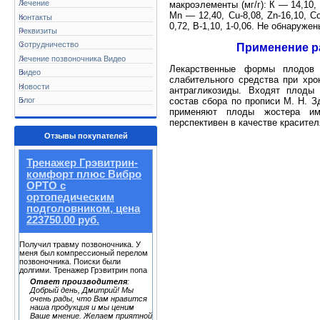
Лечение
макроэлементы (мг/г): К — 14,10,
Mn — 12,40, Cu-8,08, Zn-16,10, Со-
Контакты
0,72, В-1,10, 1-0,06. He обнаружены
Реквизиты
Сотрудничество
Применение р
Лечение позвоночника Видео
Лекарственные формы плодов
Видео
слабительного средства при хро
Новости
антрагликозиды. Входят плоды 
Блог
состав сбора по прописи М. Н. 
применяют плоды жостера и
перспективен в качестве красител
Отзывы покупателей
Тренажер Грэвитрин-
комфорт плюс Вибро
ОРТО с
ортопедическим
подголовником, цена
223750.00 руб.
Получил травму позвоночника. У
меня был компрессионый перелом
позвоночника. Поиски были
долгими. Тренажер Грэвитрин попа
Ответ производителя
:
Добрый день, Дмитрий! Мы
очень рады, что Вам нравится
наша продукция и мы ценим
Ваше мнение. Желаем приятной