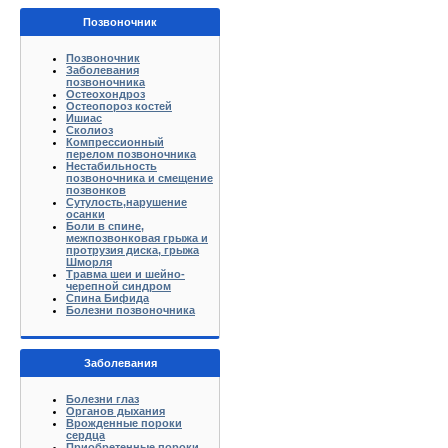
Позвоночник
Позвоночник
Заболевания
позвоночника
Остеохондроз
Остеопороз костей
Ишиас
Сколиоз
Компрессионный
перелом позвоночника
Нестабильность
позвоночника и смещение
позвонков
Сутулость,нарушение
осанки
Боли в спине,
межпозвонковая грыжа и
протрузия диска, грыжа
Шморля
Травма шеи и шейно-
черепной синдром
Спина Бифида
Болезни позвоночника
Заболевания
Болезни глаз
Органов дыхания
Врожденные пороки
сердца
Приобретенные пороки