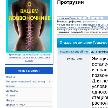
Протрузии
2
Страница
2
из
4
«
1
3
4
»
Модератор форума:
grevitrin-nvrsk
Форум позвоночник, остеохондроз, грыжи, с
лечения грыжи позвоночника ГРЭВИТРИН. Ле
подборе тренажер Грэвитрин для дома и ле
Тренажера Грэвирин
(В этом разделе вы может
Отзывы по лечению Тренажер
Марина-г.Кривой Рог
Дата: Воскрес
Тренажер-кушетка Грэвитрин для
Эмоции
лечения позвоночника и массажа
Группа: Гости
спины
остали
исправ
Меню Грэвитрин
позвон
Главная
Для ле
Интернет-магазин Grevitrin-yug
услови
Оплата
одноко
Доставка
Отзывы
стацио
Форум
распол
Вопрос / Ответ