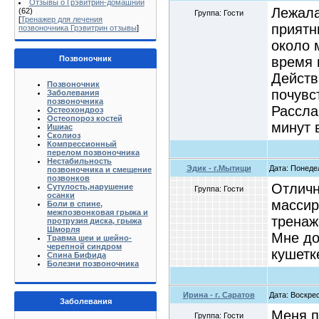
Отзывы о Грэвитрин-домашний
Лежала
(62)
Группа: Гости
[
Тренажер для лечения
приятн
позвоночника Грэвитрин отзывы
]
около 
время 
Позвоночник
Действ
Позвоночник
почувс
Заболевания
позвоночника
Рассла
Остеохондроз
Остеопороз костей
минут 
Ишиас
Сколиоз
Компрессионный
перелом позвоночника
Нестабильность
Эдик - г.Мытищи
Дата: Понедел
позвоночника и смещение
позвонков
Отличн
Сутулость,нарушение
Группа: Гости
осанки
массир
Боли в спине,
межпозвонковая грыжа и
тренаж
протрузия диска, грыжа
Шморля
Мне до
Травма шеи и шейно-
черепной синдром
кушетк
Спина Бифида
Болезни позвоночника
Ирина - г. Саратов
Дата: Воскрес
Заболевания
Меня п
Группа: Гости