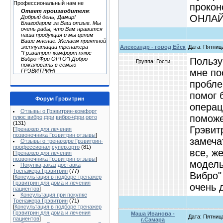
Профессиональный нам не
прокон
Ответ производителя
:
ОНЛАЙ
Добрый день, Дамир!
Благодарим за Ваш отзыв. Мы
очень рады, что Вам нравится
наша продукция и мы ценим
Ваше мнение. Желаем приятной
Александр - город Ейск
Дата: Пятница
эксплуатации тренажера
"Грэвитрин-комфорт плюс
Пользу
Вибро+Фри ОРТО"! Добро
Группа: Гости
пожаловать в семью
мне по
ГРЭВИТРИН!
пробле
помог 
Форум Грэвитрин
операц
Отзывы о Грэвитрин-комфорт
поможе
плюс вибро,фри,вибро+фри,орто
(131)
Грэвит
[
Тренажер для лечения
позвоночника Грэвитрин отзывы
]
замеча
Отзывы о тренажере Грэвитрин-
профессионал,супер,орто
(81)
все, ж
[
Тренажер для лечения
позвоночника Грэвитрин отзывы
]
модель
Покупка,заказ,доставка
Тренажера Грэвитрин
(77)
Вибро"
[
Консультация в подборе тренажер
Грэвитрин для дома и лечения
очень 
пациентов
]
Консультация при покупке
Тренажера Грэвитрин
(71)
[
Консультация в подборе тренажер
Грэвитрин для дома и лечения
Маша Иванова -
Дата: Пятница
пациентов
]
г.Самара