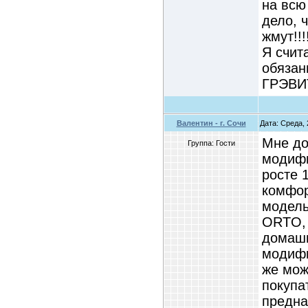
на всю
дело, ч
жмут!!!!
Я счит
обязан
ГРЭВИТ
Валентин - г. Сочи
Дата: Среда, 
Мне до
Группа: Гости
модифи
росте 
комфор
модель
ORTO, 
домашн
модифи
же мож
покупа
предна