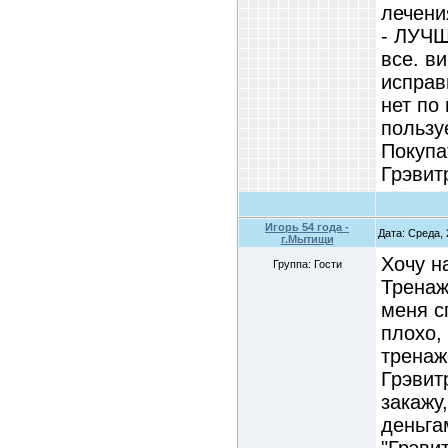
лечени
- ЛУЧШИ
все. в
исправ
нет по
пользу
Покупа
Грэвит
Игорь 54 года -
Дата: Среда, 
г.Мытищи
Хочу н
Группа: Гости
Тренаж
меня с
плохо,
тренаж
Грэвит
закажу
деньга
"Грэви