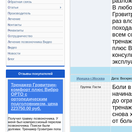
разлож
Обратная связь
В любо
Статьи
Грэвит
Производитель
Лечение
раз вл
Контакты
похода
Реквизиты
всем с
Сотрудничество
тренаж
Лечение позвоночника Видео
плюс В
Видео
Новости
консул
Блог
эксплуа
Отзывы покупателей
Иришка-г.Москва
Дата: Воскрес
Тренажер Грэвитрин-
Боли в
Группа: Гости
комфорт плюс Вибро
начина
ОРТО с
ортопедическим
до огр
подголовником, цена
тренаж
223750.00 руб.
снова 
Получил травму позвоночника. У
от бол
меня был компрессионый перелом
позвоночника. Поиски были
долгими. Тренажер Грэвитрин попа