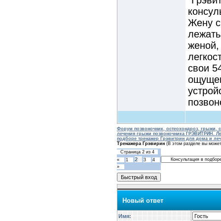
консул
Жену с
лежать
женой,
легкос
свои 5
ощущен
устрой
позвон
Форум позвоночник, остеохондроз, грыжи, с
лечения грыжи позвоночника ГРЭВИТРИН. Ле
подборе тренажер Грэвитрин для дома и ле
Тренажера Грэвирин
(В этом разделе вы может
Страница
2
из
4
2
«
1
3
4
»
Новый ответ
Имя: