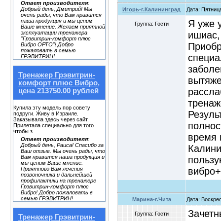
Ответ производителя
:
Добрый день, Дмитрий! Мы
Игорь-г.Калининград
Дата: Пятница
очень рады, что Вам нравится
наша продукция и мы ценим
Я уже 
Группа: Гости
Ваше мнение. Желаем приятной
ишиас,
эксплуатации тренажера
"Грэвитрин-комфорт плюс
Приобр
Вибро ОРТО"! Добро
пожаловать в семью
специа
ГРЭВИТРИН!
заболе
Тренажер Грэвитрин-
вытяже
комфорт плюс Вибро,
рассла
цена 213750.00 рублей
тренаж
Купила эту модель пор совету
Резуль
подруги. Живу в Израиле.
Заказывала здесь через сайт.
полнос
Прилетала специально для того
чтобы з
время 
Ответ производителя
:
Добрый день, Раиса! Спасибо за
Калини
Ваш отзыв. Мы очень рады, что
Вам нравится наша продукция и
пользу
мы ценим Ваше мнение.
вибро+
Приятного Вам лечения
позвоночника и дальнейшей
профилактики на тренажере
Грэвитрин-комфорт плюс
Вибро! Добро пожаловать в
семью ГРЭВИТРИН!
Марина-г.Чита
Дата: Воскрес
Зачетн
Группа: Гости
Тренажер Грэвитрин-