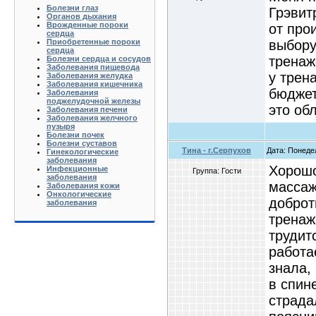
Болезни глаз
Грэвит
Органов дыхания
Врожденные пороки
от про
сердца
выбору
Приобретенные пороки
сердца
тренаж
Болезни сердца и сосудов
Заболевания пищевода
у трен
Заболевания желудка
Заболевания кишечника
бюджет
Заболевания
поджелудочной железы
это об
Заболевания печени
Заболевания желчного
пузыря
Болезни почек
Болезни суставов
Тина - г.Серпухов
Дата: Понеде
Гинекологические
заболевания
Хорошо
Инфекционные
Группа: Гости
заболевания
массаж
Заболевания кожи
Онкологические
доброт
заболевания
тренаж
трудит
работа
знала,
в спин
страда