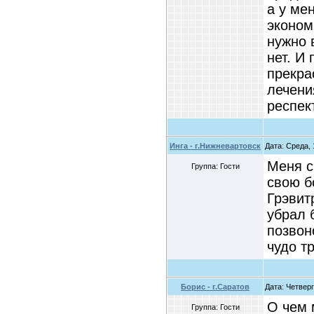
а у мен
эконом
нужно 
нет. И
прекра
лечени
респек
Инга - г.Нижневартовск
Дата: Среда, 
Меня с
Группа: Гости
свою б
Грэвит
убрал 
позвон
чудо т
Борис - г.Саратов
Дата: Четверг
О чем 
Группа: Гости