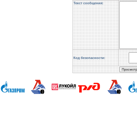
Текст сообщения:
Код безопасности:
Анапа Армавир Белореченск Геленджик 
Славянск-на-Кубани Сочи Тимашевск Т
Владикавказ Владимир Благовещенск Екате
Брянск Иваново Казань Калининград Калуг
Ижевск Краснодар Красноярск Иркутск М
Новгород Новгород Новосибирск Омск М