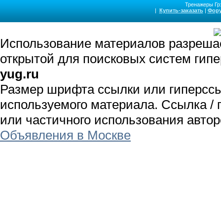
Тренажеры Грэ
позвоночника, растяжка позвоночника, разгрузка позвоночника, су
|
Купить-заказать
|
Фор
Тренажер-кушетка для лечения позвоночника и массаж спины купить Гр
протрузии, грыжи шморля, ишиаса, радикулита, s-образного сколиоза ле
сколиоза, межпозвоночной грыжи, грыжи диска, протрузии, кифоза, грыжи
Использование материалов разрешае
открытой для поисковых систем гип
yug.ru
Размер шрифта ссылки или гиперсс
используемого материала. Ссылка / 
или частичного использования авто
Объявления в Москве
Использование материалов разрешае
открытой для поисковых систем гип
beztabletki.ru
Размер шрифта ссылки или гиперсс
используемого материала. Ссылка / 