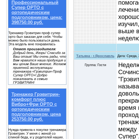
помога
Профессиональный
Супер ОРТО с
лечени
ортопедическим
хорошо
подголовником, цена:
398750.00 руб.
изучил
выше в
Тренажер Грэвитрин проф супер
неделю
орто был заказан для себя. Чтобы
можно было пользоваться дома.
Эта модель мне понравилась
Ответ производителя
:
Добрый день, Игорь! Спасибо за
Татьяна - г.Ярославль
Дата: Среда, 
Ваш отзыв! Мы очень рады, что
Вам нравится наша продукция и
Неделю
мы ценим Ваше мнение. Желаем
Группа: Гости
приятной эксплуатации
Сочинс
тренажера «Грэвитрин-Проф
Супер ОРТО»! Добро
"Грэви
пожаловать в семью
ГРЭВИТРИН!
называ
доволь
Тренажер Грэвитрин-
комфорт плюс
прекра
Вибро+Фри ОРТО с
время 
ортопедическим
проход
подголовником, цена
253750.00 руб.
тренаж
между 
Нужда привела к покупке тренажера
Грэвитрин. У меня с женой со
Супер"
спиной беда, и у родителей наших.