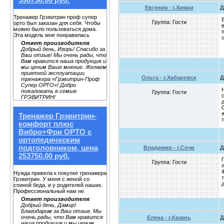
398750.00 руб.
Евгения - г.Химки
Д
Тренажер Грэвитрин проф супер
Группа: Гости
орто был заказан для себя. Чтобы
можно было пользоваться дома.
Эта модель мне понравилась
Ответ производителя
:
Добрый день, Игорь! Спасибо за
Ваш отзыв! Мы очень рады, что
Вам нравится наша продукция и
мы ценим Ваше мнение. Желаем
приятной эксплуатации
Ольга - г.Хабаровск
Д
тренажера «Грэвитрин-Проф
Супер ОРТО»! Добро
пожаловать в семью
Группа: Гости
ГРЭВИТРИН!
Тренажер Грэвитрин-
комфорт плюс
Вибро+Фри ОРТО с
ортопедическим
подголовником, цена
Владимир - г.Сочи
Д
253750.00 руб.
Группа: Гости
Нужда привела к покупке тренажера
Грэвитрин. У меня с женой со
спиной беда, и у родителей наших.
Профессиональный нам не
Ответ производителя
:
Добрый день, Дамир!
Благодарим за Ваш отзыв. Мы
очень рады, что Вам нравится
Елена - г.Казань
Д
наша продукция и мы ценим