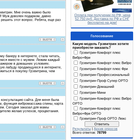
эвитрин. Мне очень важно было
Оплата при получении по РФ, цена
! Муж доволен подарком, давно
52.750 руб. Доставка по РФ и СНГ
решить этот вопрос. Ребята, еще раз
бесплатно на дом!
Голосование
Какую модель Грэвитрин хотите
приобрести-заказать?
Грэвитрин-Комфорт плюс
у банеру в нитернете, стала читать,
Вибро+Фри
емся вместе с мужем. Лежим каждый
Грэвитрин-Комфорт плюс Вибро
енажером в домашних условиях.
кую лабуду продающуюся в интернете,
Грэвитрин-Комфорт плюс Фри
ожиться в покупку Грэвитрина, чем
Грэвитрин-Профессиональный
Грэвитрин-Проф Супер ОРТО
Грэвитрин-Домашний
Грэвитрин-Мини
Грэвитрин-Комфорт плюс Вибро
 консультацию сайта. Для меня была
ОРТО
м, функция вибромассажа спины, карта
ем. Сегодня заказал для мамы
Грэвитрин-Комфорт плюс
одителю желаю успехов, процветания.
Вибро+Фри ОРТО
Грэвитрин-Проф ОРТО Люкс
Результаты
|
Архив опросов
Всего ответов:
78799