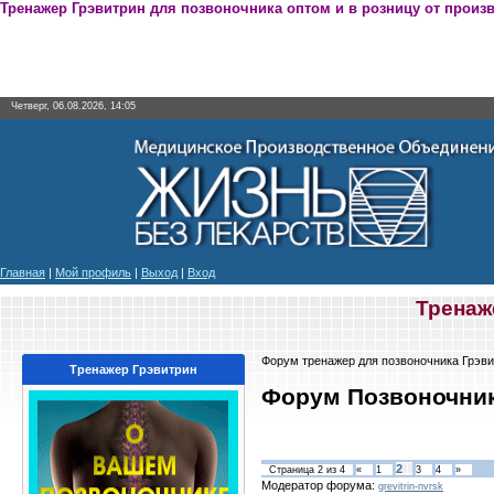
Тренажер Грэвитрин для позвоночника оптом и в розницу от произ
Четверг, 06.08.2026, 14:05
Главная
|
Мой профиль
|
Выход
|
Вход
Тренаж
Форум тренажер для позвоночника Грэви
Тренажер Грэвитрин
Форум Позвоночник
2
Страница
2
из
4
«
1
3
4
»
Модератор форума:
grevitrin-nvrsk