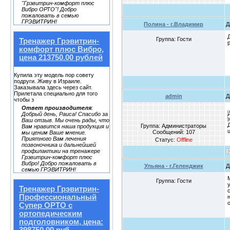
"Грэвитрин-комфорт плюс
Вибро ОРТО"! Добро
пожаловать в семью
ГРЭВИТРИН!
Полина - г.Владимир
Д
Группа: Гости
Тренажер Грэвитрин-
комфорт плюс Вибро,
цена 213750.00 рублей
Купила эту модель пор совету
подруги. Живу в Израиле.
Заказывала здесь через сайт.
Прилетала специально для того
admin
Д
чтобы з
Ответ производителя
:
Добрый день, Раиса! Спасибо за
Ваш отзыв. Мы очень рады, что
Группа: Администраторы
Вам нравится наша продукция и
Сообщений:
107
мы ценим Ваше мнение.
Приятного Вам лечения
Статус:
Offline
позвоночника и дальнейшей
профилактики на тренажере
Грэвитрин-комфорт плюс
Вибро! Добро пожаловать в
Ульяна - г.Геленджик
Д
семью ГРЭВИТРИН!
Группа: Гости
Тренажер Грэвитрин-
Профессиональный
Супер ОРТО с
ортопедическим
подголовником, цена: