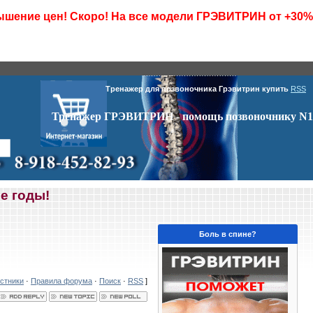
шение цен! Скоро! На все модели ГРЭВИТРИН от +30%
Тренажер для позвоночника Грэвитрин купить
RSS
Тренажер ГРЭВИТРИН - помощь позвоночнику N1
е годы!
Боль в спине?
стники
·
Правила форума
·
Поиск
·
RSS
]