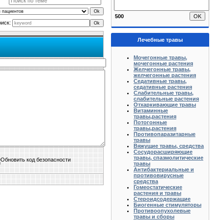
500
оиск:
Лечебные травы
Мочегонные травы,
мочегонные растения
Желчегонные травы,
желчегонные растения
Седативные травы,
седативные растения
Слабительные травы,
слабительные растения
Отхаркивающие травы
Витаминные
травы,растения
Потогонные
травы,растения
Противопаразитарные
травы
Вяжущие травы, средства
Сосудорасширяющие
травы, спазмолитические
травы
Антибактериальные и
противовирусные
средства
Гомеостатические
растения и травы
Стероидсодержащие
Биогенные стимуляторы
Противоопухолевые
травы и сборы