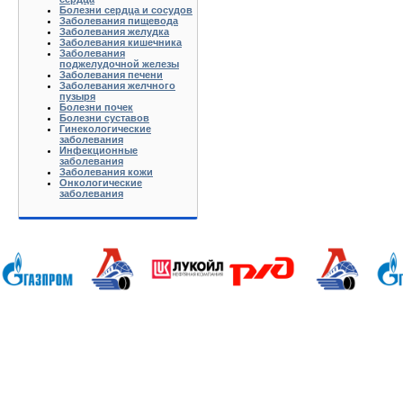
Болезни сердца и сосудов
Заболевания пищевода
Заболевания желудка
Заболевания кишечника
Заболевания
поджелудочной железы
Заболевания печени
Заболевания желчного
пузыря
Болезни почек
Болезни суставов
Гинекологические
заболевания
Инфекционные
заболевания
Заболевания кожи
Онкологические
заболевания
Анапа Армавир Белореченск Геленджик Ейск Краснодар Кропоткин Крымск Лабинск Новороссийск Славянск-на-
Калуга Кемерово Липецк Киров Кострома Йошкар-Ола Курган Курск Ижевск Краснодар Красноярск Иркутск 
Хабаровск Тверь Тамбов Ханты-Мансийск Ульяновск Томск Уфа Тула Тюмень Ростов-на-Дону Рязань Чебокс
Батюшково Белоозерский Белоомуг Белые Столбы Белый Белый Городок Берендеево Богородское Бол Грид
Высоковск Высокое Гаврилов Посад Голицино Голицыно Головково Горелки Горка Городищи Городня Гурье
Железнодорожный Желябужский Жилево Жуковский Завидово Заокский Запрудня Зарайск Захарово Звенигоро
Климовск Клин Клишино Коломна Колонтаево Кольчугино Колюбакино Комсомольск Конаково Кондрово Коноб
Купавна Купанское Куплиям Куровское Куровской Лакинск Ленинский Ликино-Дулево Лобня Лосино-Петр
Мошки Муханово Мытищи Мятлево Нагорье Наро-Фоминск Нахабино Некрасовский Ненашево Никиткино Ники