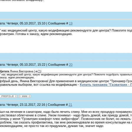
ата: Четверг, 05.10.2017, 15:10 | Сообщение #
19
У нас медицинский центр, какую модификацию рекомендуете для центра? Помогите по
Грэвитрин. Готовы к заказу, ждем рекомендацию.
ата: Четверг, 05.10.2017, 15:22 | Сообщение #
20
Цитата
Янина Викторовна
(
)
У нас медицинский центр, какую модификацию рекомендуете для центра? Помогите подобрать правильн
заказу, ждем рекомендацию.
Добрый день, Янина Викторовна! Для применения в медицинском центре "Тренажер Гр
правильным выбором, вот ссылка на модификацию -
Купить тренажер "Грэвитрин -
ата: Четверг, 23.11.2017, 22:16 | Сообщение #
21
Был на лечении в санатории, надо было лечить спину. Мне из всех процедур понравилс
чувствовал облегчение в спине. Умом понимал - надо брать домой, как приеду домой, то
Теперь у меня "Грэвитрин комфорт плюс вибро+фри". Позвоночник не болит, но лежат
проблем, так сказать профилактика, так мне рекомендовали во время консультации на 
рекомендациям, не просто так из придумали, думаю так, значит надо.