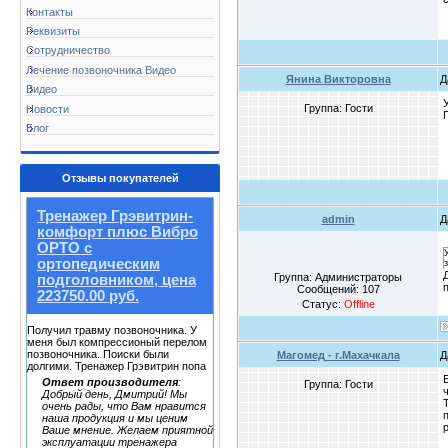
Контакты
Реквизиты
Сотрудничество
Лечение позвоночника Видео
Янина Викторовна
Д
Видео
Группа: Гости
Новости
Блог
Отзывы покупателей
Тренажер Грэвитрин-
admin
Д
комфорт плюс Вибро
ОРТО с
ортопедическим
Группа: Администраторы
подголовником, цена
Сообщений:
107
223750.00 руб.
Статус:
Offline
Получил травму позвоночника. У
меня был компрессионый перелом
позвоночника. Поиски были
Магомед - г.Махачкала
Д
долгими. Тренажер Грэвитрин попа
Ответ производителя
:
Группа: Гости
Добрый день, Дмитрий! Мы
очень рады, что Вам нравится
наша продукция и мы ценим
Ваше мнение. Желаем приятной
эксплуатации тренажера