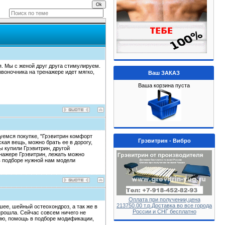
я. Мы с женой друг друга стимулируем.
воночника на тренажере идет мягко,
Ваш ЗАКАЗ
Ваша корзина пуста
уемся покупке, "Грэвитрин комфорт
Грэвитрин - Вибро
ская вещь, можно брать ее в дорогу,
ы купили Грэвитрин, другой
енажере Грэвитрин, лежать можно
 в подборе нужной нам модели
Оплата при получении,цена
213750.00 т.р.Доставка во все города
ее, шейный остеохондроз, а так же в
России и СНГ бесплатно
прошла. Сейчас совсем ничего не
цию, помощь в подборе модификации,