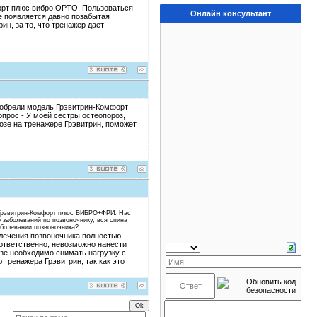
морт плюс вибро ОРТО. Пользоваться
Онлайн консультант
е появляется давно позабытая
н, за то, что тренажер дает
иобрели модель Грэвитрин-Комфорт
прос - У моей сестры остеопороз,
озе на тренажере Грэвитрин, поможет
ь Грэвитрин-Комфорт плюс ВИБРО+ФРИ. Нас
о заболеваний по позвоночнику, вся спина
аболевании позвоночника?
 лечения позвоночника полностью
оответственно, невозможно нанести
зе необходимо снимать нагрузку с
 тренажера Грэвитрин, так как это