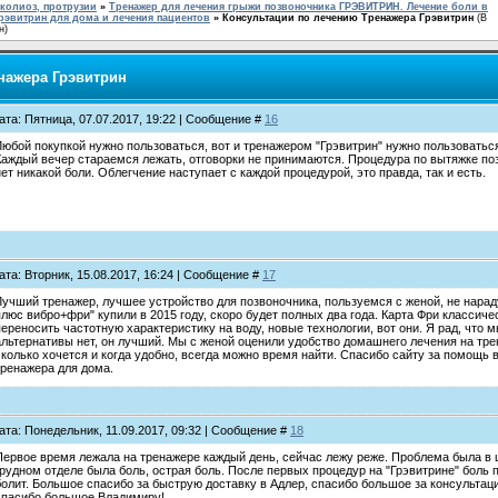
колиоз, протрузии
»
Тренажер для лечения грыжи позвоночника ГРЭВИТРИН. Лечение боли в
рэвитрин для дома и лечения пациентов
»
Консультации по лечению Тренажера Грэвитрин
(В
н)
нажера Грэвитрин
ата: Пятница, 07.07.2017, 19:22 | Сообщение #
16
Любой покупкой нужно пользоваться, вот и тренажером "Грэвитрин" нужно пользоватьс
Каждый вечер стараемся лежать, отговорки не принимаются. Процедура по вытяжке поз
нет никакой боли. Облегчение наступает с каждой процедурой, это правда, так и есть.
ата: Вторник, 15.08.2017, 16:24 | Сообщение #
17
Лучший тренажер, лучшее устройство для позвоночника, пользуемся с женой, не нарад
плюс вибро+фри" купили в 2015 году, скоро будет полных два года. Карта Фри классиче
переносить частотную характеристику на воду, новые технологии, вот они. Я рад, что м
альтернативы нет, он лучший. Мы с женой оценили удобство домашнего лечения на тр
сколько хочется и когда удобно, всегда можно время найти. Спасибо сайту за помощь
тренажера для дома.
ата: Понедельник, 11.09.2017, 09:32 | Сообщение #
18
Первое время лежала на тренажере каждый день, сейчас лежу реже. Проблема была в ш
грудном отделе была боль, острая боль. После первых процедур на "Грэвитрине" боль 
болит. Большое спасибо за быструю доставку в Адлер, спасибо большое за консульта
спасибо большое Владимиру!