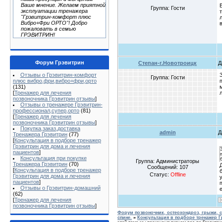
Ваше мнение. Желаем приятной
Группа: Гости
эксплуатации тренажера
"Грэвитрин-комфорт плюс
Вибро+Фри ОРТО"! Добро
пожаловать в семью
ГРЭВИТРИН!
Форум Грэвитрин
Степан-г.Новотроицк
Д
Отзывы о Грэвитрин-комфорт
Группа: Гости
плюс вибро,фри,вибро+фри,орто
(131)
[
Тренажер для лечения
позвоночника Грэвитрин отзывы
]
Отзывы о тренажере Грэвитрин-
профессионал,супер,орто
(81)
[
Тренажер для лечения
позвоночника Грэвитрин отзывы
]
Покупка,заказ,доставка
admin
Д
Тренажера Грэвитрин
(77)
[
Консультация в подборе тренажер
Грэвитрин для дома и лечения
пациентов
]
Консультация при покупке
Группа: Администраторы
Тренажера Грэвитрин
(70)
Сообщений:
107
[
Консультация в подборе тренажер
Статус:
Offline
Грэвитрин для дома и лечения
пациентов
]
Отзывы о Грэвитрин-домашний
(62)
[
Тренажер для лечения
позвоночника Грэвитрин отзывы
]
Форум позвоночник, остеохондроз, грыжи, с
спине.
»
Консультация в подборе тренажер Г