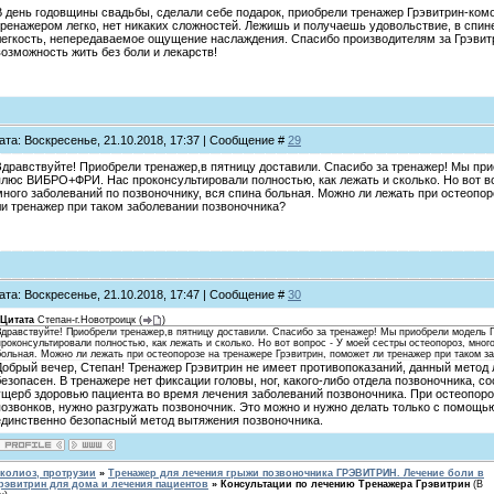
В день годовщины свадьбы, сделали себе подарок, приобрели тренажер Грэвитрин-ко
тренажером легко, нет никаких сложностей. Лежишь и получаешь удовольствие, в спин
легкость, непередаваемое ощущение наслаждения. Спасибо производителям за Грэвитри
возможность жить без боли и лекарств!
ата: Воскресенье, 21.10.2018, 17:37 | Сообщение #
29
Здравствуйте! Приобрели тренажер,в пятницу доставили. Спасибо за тренажер! Мы пр
плюс ВИБРО+ФРИ. Нас проконсультировали полностью, как лежать и сколько. Но вот во
много заболеваний по позвоночнику, вся спина больная. Можно ли лежать при остеопор
ли тренажер при таком заболевании позвоночника?
ата: Воскресенье, 21.10.2018, 17:47 | Сообщение #
30
Цитата
Степан-г.Новотроицк
(
)
Здравствуйте! Приобрели тренажер,в пятницу доставили. Спасибо за тренажер! Мы приобрели модел
проконсультировали полностью, как лежать и сколько. Но вот вопрос - У моей сестры остеопороз, мног
больная. Можно ли лежать при остеопорозе на тренажере Грэвитрин, поможет ли тренажер при таком з
Добрый вечер, Степан! Тренажер Грэвитрин не имеет противопоказаний, данный метод
безопасен. В тренажере нет фиксации головы, ног, какого-либо отдела позвоночника, с
ущерб здоровью пациента во время лечения заболеваний позвоночника. При остеопоро
позвонков, нужно разгружать позвоночник. Это можно и нужно делать только с помощью
единственно безопасный метод вытяжения позвоночника.
колиоз, протрузии
»
Тренажер для лечения грыжи позвоночника ГРЭВИТРИН. Лечение боли в
рэвитрин для дома и лечения пациентов
»
Консультации по лечению Тренажера Грэвитрин
(В