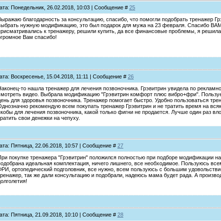
ата: Понедельник, 26.02.2018, 10:03 | Сообщение #
25
Выражаю благодарность за консультацию, спасибо, что помогли подобрать тренажер Гр
выбрать нужную модификацию, это был подарок для мужа на 23 февраля. Спасибо ВАМ
присматривались к тренажеру, решили купить, да все финансовые проблемы, я решила 
огромное Вам спасибо!
ата: Воскресенье, 15.04.2018, 11:11 | Сообщение #
26
Наконец-то нашла тренажер для лечения позвоночника. Грэвитрин увидела по рекламном
смотреть видео. Выбрала модификацию "Грэвитрин комфорт плюс вибро+фри". Пользу
день для здоровья позвоночника. Тренажер помогает быстро. Удобно пользоваться тр
Однозначно рекомендую всем покупать тренажер Грэвитрин и не тратить время на вся
якобы для лечения позвоночника, какой только фигни не продается. Лучше один раз вл
тратить свои денежки на чепуху.
ата: Пятница, 22.06.2018, 10:57 | Сообщение #
27
При покупке тренажера "Грэвитрин" положился полностью при подборе модификации на
подобрана идеальная комплектация, ничего лишнего, все необходимое. Пользуюсь все
ФРИ, ортопедический подголовник, все нужно, всем пользуюсь с большим удовольстви
тренажер, так же дали консультацию и подобрали, надеюсь мама будет рада. А произв
долголетия!
ата: Пятница, 21.09.2018, 10:10 | Сообщение #
28