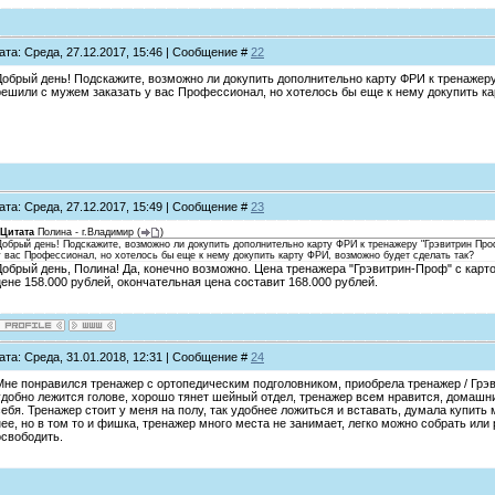
ата: Среда, 27.12.2017, 15:46 | Сообщение #
22
Добрый день! Подскажите, возможно ли докупить дополнительно карту ФРИ к тренажер
решили с мужем заказать у вас Профессионал, но хотелось бы еще к нему докупить ка
ата: Среда, 27.12.2017, 15:49 | Сообщение #
23
Цитата
Полина - г.Владимир
(
)
Добрый день! Подскажите, возможно ли докупить дополнительно карту ФРИ к тренажеру "Грэвитрин Про
у вас Профессионал, но хотелось бы еще к нему докупить карту ФРИ, возможно будет сделать так?
Добрый день, Полина! Да, конечно возможно. Цена тренажера "Грэвитрин-Проф" с карт
цене 158.000 рублей, окончательная цена составит 168.000 рублей.
ата: Среда, 31.01.2018, 12:31 | Сообщение #
24
Мне понравился тренажер с ортопедическим подголовником, приобрела тренажер / Грэв
удобно лежится голове, хорошо тянет шейный отдел, тренажер всем нравится, домашние
себя. Тренажер стоит у меня на полу, так удобнее ложиться и вставать, думала купить
нее, но в том то и фишка, тренажер много места не занимает, легко можно собрать или
освободить.