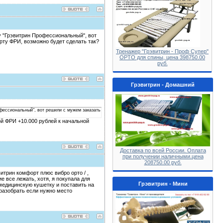
у "Грэвитрин Профессиональный", вот
рту ФРИ, возможно будет сделать так?
Тренажер "Грэвитрин - Проф Супер"
ОРТО для спины, цена 398750.00
руб.
Грэвитрин - Домашний
фессиональный", вот решили с мужем заказать
ой ФРИ +10.000 рублей к начальной
Доставка по всей России. Оплата
при получении наличными.цена
208750.00 руб.
итрин комфорт плюс вибро орто / ,
 все лежать, хотя, я покупала для
Грэвитрин - Мини
 медицинскую кушетку и поставить на
 разобрать если нужно место