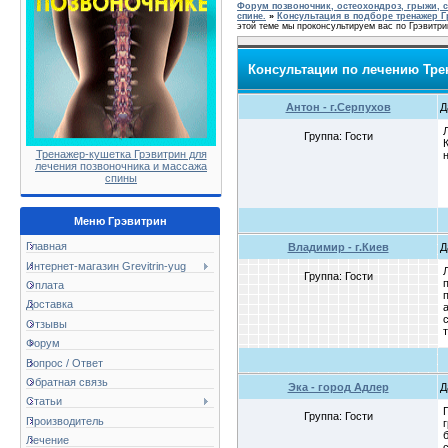
Форум позвоночник, остеохондроз, грыжи, с
спине.
»
Консультация в подборе тренажер Г
этой теме мы проконсультируем вас по Грэвитри
Консультации по лечению Тре
Антон - г.Серпухов
Д
Группа: Гости
Тренажер-кушетка Грэвитрин для
лечения позвоночника и массажа
спины
Меню Грэвитрин
Главная
Владимир - г.Киев
Д
Интернет-магазин Grevitrin-yug
Группа: Гости
Оплата
Доставка
Отзывы
Форум
Вопрос / Ответ
Обратная связь
Эка - город Адлер
Д
Статьи
Группа: Гости
Производитель
Лечение