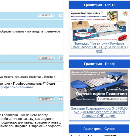
Грэвитрин - ОРТО
добрать правильную модель тренажера
Тренажер "Грэвитрин - Комфорт
Плюс Вибро" ОРТО, цена 223750.00
руб.
Грэвитрин - Проф
ую модель тренажера Грэвитрин. Готовы к
эвитрин - Профессиональный" будет
 Профессиональный"
Заказать Грэвитрин-проф 348750.00
руб, Доставка бесплатно по всей
я Грэвитрин. После него всегда
России и СНГ на дом!
 обязательно закажу, так и сделал.
ь продолжаю для предотвращения новых
сайте при покупке. Стараюсь следовать
Грэвитрин - Супер