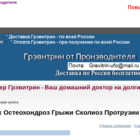
водителя
Повы
ер Грэвитрин - Ваш домашний доктор на долги
трин купить
 Остеохондроз Грыжи Сколиоз Протрузии
[
Новые сообщения
·
Уча