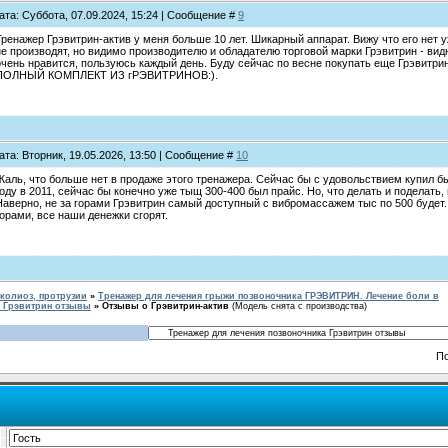
ата: Суббота, 07.09.2024, 15:24 | Сообщение #
9
Тренажер Грэвитрин-актив у меня больше 10 лет. Шикарный аппарат. Вижу что его нет у
не производят, но видимо производителю и обладателю торговой марки Грэвитрин - вид
очень нравится, пользуюсь каждый день. Буду сейчас по весне покупать еще Грэвит
ПОЛНЫЙ КОМПЛЕКТ ИЗ гРЭВИТРИНОВ:).
ата: Вторник, 19.05.2026, 13:50 | Сообщение #
10
Жаль, что больше нет в продаже этого тренажера. Сейчас бы с удовольствием купил бы 
году в 2011, сейчас бы конечно уже тыщ 300-400 был прайс. Но, что делать и поделать, 
Наверно, не за горами Грэвитрин самый доступный с вибромассажем тыс по 500 будет.
горами, все наши денежки сгорят.
колиоз, протрузии
»
Тренажер для лечения грыжи позвоночника ГРЭВИТРИН. Лечение боли в
а Грэвитрин отзывы
»
Отзывы о Грэвитрин-актив
(Модель снята с производства)
П