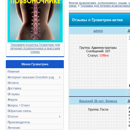
Форум позвоночник, остеохондроз, грыжи, с
спине.
»
Тренажер для лечения позвоночник
Отзывы о Грэвитрин-актив
admin
Д
Тренажер-кушетка Грэвитрин для
Группа: Администраторы
лечения позвоночника и массажа
Сообщений:
107
спины
Статус:
Offline
Меню Грэвитрин
Главная
Интернет-магазин Grevitrin-yug
Оплата
Доставка
Отзывы
Форум
Василий 36 лет- Брянск
Д
Вопрос / Ответ
Группа: Гости
Обратная связь
Статьи
Производитель
Лечение