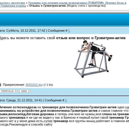
колиоз, протрузии
»
Тренажер для лечения грыжи позвоночника ГРЭВИТРИН. Лечение боли в
а Грэвитрин отзывы
»
Отзывы о Грэвитрин-актив
(Модель снята с производства)
ата: Суббота, 10.12.2011, 17:42 | Сообщение #
1
Здесь вы можете оставить свой
отзыв или вопрос о Грэвитрин-актив
Прикрепления:
9093152.jpg
(7.3 Kb)
ата: Среда, 21.12.2011, 14:41 | Сообщение #
2
Лечение остеохондроза
на
тренажере для позвоночника
Грэвитрин-актив
одно уд
занимаюсь на устройстве для позвоночника Грэвитрин-актив
и самое главное что
лыжи,велосипед,беговая дорожка
а теперь они мне не нужны,моя
спина на тренаж
такого
тренажера
я ни где не видел у нас в Брянске я первый купил такой
тренажер Гр
такого нет а у меня дома есть,супер
тренажер
все группы мышц работают а главное
с
всегда.Рекомендую и спасибо сайту