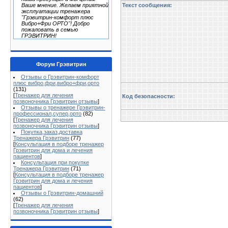
Текст сообщения:
Ваше мнение. Желаем приятной
эксплуатации тренажера
"Грэвитрин-комфорт плюс
Вибро+Фри ОРТО"! Добро
пожаловать в семью
ГРЭВИТРИН!
Форум Грэвитрин
Отзывы о Грэвитрин-комфорт
плюс вибро,фри,вибро+фри,орто
(131)
[
Тренажер для лечения
Код безопасности:
позвоночника Грэвитрин отзывы
]
Отзывы о тренажере Грэвитрин-
профессионал,супер,орто
(82)
[
Тренажер для лечения
позвоночника Грэвитрин отзывы
]
Покупка,заказ,доставка
Тренажера Грэвитрин
(77)
[
Консультация в подборе тренажер
Грэвитрин для дома и лечения
пациентов
]
Консультация при покупке
Тренажера Грэвитрин
(71)
[
Консультация в подборе тренажер
Грэвитрин для дома и лечения
пациентов
]
Отзывы о Грэвитрин-домашний
(62)
[
Тренажер для лечения
позвоночника Грэвитрин отзывы
]