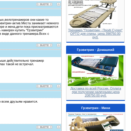
вых,велотренажеров они какие то
рэвитрин-актив.Места занимает немного
жере и жена,дети пока присматриваются
 намерен купить "Грэвитрин"
Тренажер "Грэвитрин - Проф Супер"
в виде данного тренажера.Всех с
ОРТО для спины, цена 398750.00
руб.
Грэвитрин - Домашний
выше действительно тренажер
ах такой не встречал.
Доставка по всей России. Оплата
при получении наличными.цена
208750.00 руб.
р всем друзьям нравится.
Грэвитрин - Мини