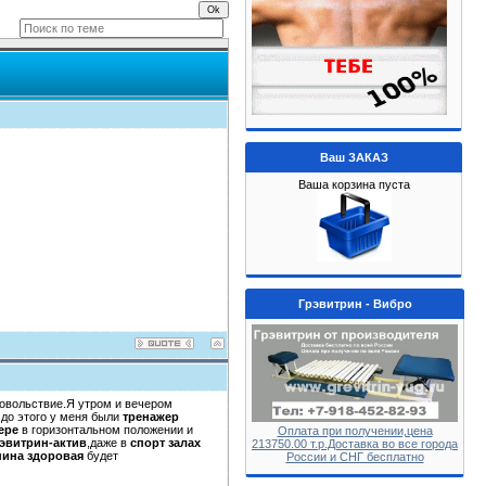
Ваш ЗАКАЗ
Ваша корзина пуста
Грэвитрин - Вибро
овольствие.Я утром и вечером
 до этого у меня были
тренажер
ере
в горизонтальном положении и
Оплата при получении,цена
эвитрин-актив
,даже в
спорт залах
213750.00 т.р.Доставка во все города
пина здоровая
будет
России и СНГ бесплатно