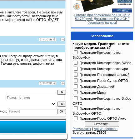
же в каталоге товаров. Не знаю почему
Оплата при получении по РФ, цена
нее, как поступать. Но тренажер мне
52.750 руб. Доставка по РФ и СНГ
рин-комфорт плюс вибро ОРТО. бУДЕТ
бесплатно на дом!
Голосование
Какую модель Грэвитрин хотите
приобрести-заказать?
Грэвитрин-Комфорт плюс
его. Тогда он вроде стоил 95 тыс, в
Вибро+Фри
цены растут, и продолжат расти на все.
Грэвитрин-Комфорт плюс Вибро
 Такова реальность, дефолт не за
Грэвитрин-Комфорт плюс Фри
Грэвитрин-Профессиональный
Грэвитрин-Проф Супер ОРТО
Грэвитрин-Домашний
Грэвитрин-Мини
Грэвитрин-Комфорт плюс Вибро
ОРТО
Грэвитрин-Комфорт плюс
оиск:
Вибро+Фри ОРТО
Грэвитрин-Проф ОРТО Люкс
Результаты
|
Архив опросов
Всего ответов:
78809