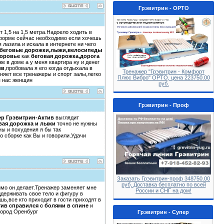
Грэвитрин - ОРТО
 1,5 на 1,5 метра.Надоело ходить в
 форме сейчас необходимо если хочешь
 лазила и искала в интернете ни чего
беговые дорожки,лыжи,велосипеды
доровье
как
беговая дорожка,дорога
же в доме а у меня квартира ну и денег
ив
,пробовала я его когда отдыхала в
Тренажер "Грэвитрин - Комфорт
няет все тренажеры и спорт залы,легко
Плюс Вибро" ОРТО, цена 223750.00
я нас женщин
руб.
Грэвитрин - Проф
ер Грэвитрин-Актив
выглядит
вая дорожка и лыжи
точно не нужны
ы и похудения я бы так
о сборке как Вы и говорили.Удачи
Заказать Грэвитрин-проф 348750.00
руб, Доставка бесплатно по всей
димо он делает.Тренажер заменяет мне
России и СНГ на дом!
ддерживать свое тело и фигуру в
шь,все кто приходит в гости приходят в
тив справился с болями в спине
и
город Оренбург
Грэвитрин - Супер