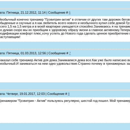
ата: Пятница, 21.12.2012, 11:14 | Сообщение #
6
Необычный конечно тренажер "Грэвитрин-актив" в отличии от других там дорожек бего
обыденные и скучные а я как любитель всего нового и необычного купил себе домой Г
всего 1,5 на 1,5 метра и в моей квартирке умещается спокойно.Занимаюсь я на трена
но думаю скоро мы их приобщим к здоровому образу жизни а главное активному.Теперь
модификации комфорт плюс,хочу успеть до Нового года сделать ценное приобретение 
наступающим!
ата: Пятница, 01.03.2013, 12:56 | Сообщение #
7
Заказал себе тренажер Актив для дома.Занимаемся дома все.Как уже было написано 
необычный.И заниматься на нем одно удовольствие.Странно почему в тренажерных зал
ата: Четверг, 19.01.2017, 12:03 | Сообщение #
8
Тренажером "Грэвитрин - Актив" пользуюсь регулярно, шестой год пошел. Мой тренаже