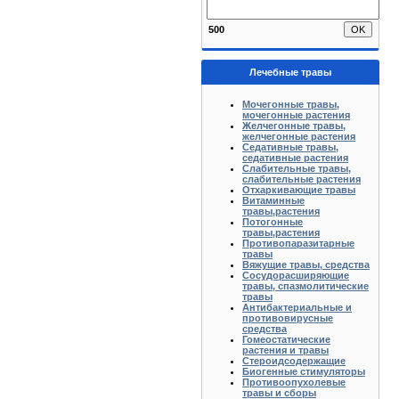
500
Лечебные травы
Мочегонные травы,
мочегонные растения
Желчегонные травы,
желчегонные растения
Седативные травы,
седативные растения
Слабительные травы,
слабительные растения
Отхаркивающие травы
Витаминные
травы,растения
Потогонные
травы,растения
Противопаразитарные
травы
Вяжущие травы, средства
Сосудорасширяющие
травы, спазмолитические
травы
Антибактериальные и
противовирусные
средства
Гомеостатические
растения и травы
Стероидсодержащие
Биогенные стимуляторы
Противоопухолевые
травы и сборы