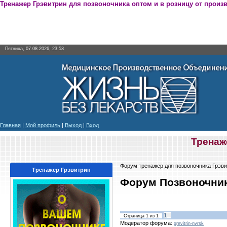
Тренажер Грэвитрин для позвоночника оптом и в розницу от произ
Пятница, 07.08.2026, 23:53
Главная
|
Мой профиль
|
Выход
|
Вход
Тренаж
Форум тренажер для позвоночника Грэви
Тренажер Грэвитрин
Форум Позвоночник
1
Страница
1
из
1
Модератор форума:
grevitrin-nvrsk