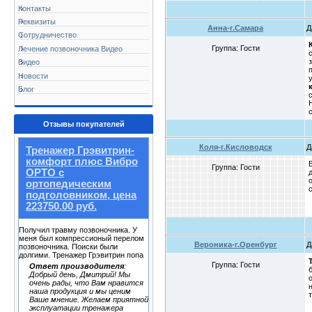
Контакты
Реквизиты
Анна-г.Самара
Д
Сотрудничество
Группа: Гости
Лечение позвоночника Видео
Видео
Новости
Блог
Отзывы покупателей
Коля-г.Кисловодск
Д
Тренажер Грэвитрин-
комфорт плюс Вибро
Группа: Гости
ОРТО с
ортопедическим
подголовником, цена
223750.00 руб.
Получил травму позвоночника. У
меня был компрессионый перелом
Вероника-г.Оренбург
Д
позвоночника. Поиски были
долгими. Тренажер Грэвитрин попа
Группа: Гости
Ответ производителя
:
Добрый день, Дмитрий! Мы
очень рады, что Вам нравится
наша продукция и мы ценим
Ваше мнение. Желаем приятной
эксплуатации тренажера