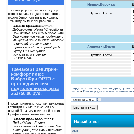
398750.00 руб.
Миша-г.Воронеж
Д
Тренажер Грэвитрин проф супер
Группа: Гости
орто был заказан для себя. Чтобы
можно было пользоваться дома.
Эта модель мне понравилась
Ответ производителя
:
Добрый день, Игорь! Спасибо за
Ваш отзыв! Мы очень рады, что
Вам нравится наша продукция и
мы ценим Ваше мнение. Желаем
приятной эксплуатации
Андрей - г.Верея
Д
тренажера «Грэвитрин-Проф
Супер ОРТО»! Добро
пожаловать в семью
Группа: Гости
ГРЭВИТРИН!
Тренажер Грэвитрин-
комфорт плюс
Вибро+Фри ОРТО с
ортопедическим
подголовником, цена
Форум позвоночник, остеохондроз, грыжи, с
спине.
»
Тренажер для лечения позвоночник
253750.00 руб.
1
Страница
1
из
1
Нужда привела к покупке тренажера
Грэвитрин. У меня с женой со
спиной беда, и у родителей наших.
Профессиональный нам не
Ответ производителя
:
Новый ответ
Добрый день, Дамир!
Благодарим за Ваш отзыв. Мы
очень рады, что Вам нравится
Имя:
наша продукция и мы ценим