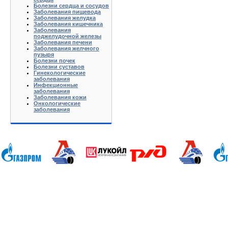
Болезни сердца и сосудов
Заболевания пищевода
Заболевания желудка
Заболевания кишечника
Заболевания
поджелудочной железы
Заболевания печени
Заболевания желчного
пузыря
Болезни почек
Болезни суставов
Гинекологические
заболевания
Инфекционные
заболевания
Заболевания кожи
Онкологические
заболевания
Анапа Армавир Белореченск Геленджик Ейск Краснодар Кропоткин Крымск Лабинск Новороссийск Славянск-на-
Калуга Кемерово Липецк Киров Кострома Йошкар-Ола Курган Курск Ижевск Краснодар Красноярск Иркутск 
Хабаровск Тверь Тамбов Ханты-Мансийск Ульяновск Томск Уфа Тула Тюмень Ростов-на-Дону Рязань Чебокс
Батюшково Белоозерский Белоомуг Белые Столбы Белый Белый Городок Берендеево Богородское Бол Грид
Высоковск Высокое Гаврилов Посад Голицино Голицыно Головково Горелки Горка Городищи Городня Гурье
Железнодорожный Желябужский Жилево Жуковский Завидово Заокский Запрудня Зарайск Захарово Звенигоро
Климовск Клин Клишино Коломна Колонтаево Кольчугино Колюбакино Комсомольск Конаково Кондрово Коноб
Купавна Купанское Куплиям Куровское Куровской Лакинск Ленинский Ликино-Дулево Лобня Лосино-Петр
Мошки Муханово Мытищи Мятлево Нагорье Наро-Фоминск Нахабино Некрасовский Ненашево Никиткино Ники