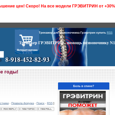
шение цен! Скоро! На все модели ГРЭВИТРИН от +30%
Тренажер для позвоночника Грэвитрин купить
RSS
Тренажер ГРЭВИТРИН - помощь позвоночнику N1
е годы!
Боль в спине?
стники
·
Правила форума
·
Поиск
·
RSS
]