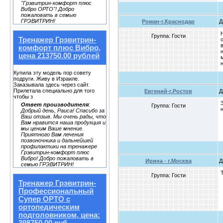
"Грэвитрин-комфорт плюс
Вибро ОРТО"! Добро
пожаловать в семью
ГРЭВИТРИН!
Роман-г.Краснодар
Д
Группа: Гости
Тренажер Грэвитрин-
комфорт плюс Вибро,
цена 213750.00 рублей
Купила эту модель пор совету
подруги. Живу в Израиле.
Заказывала здесь через сайт.
Прилетала специально для того
Евгений-г.Ростов
Д
чтобы з
Ответ производителя
:
Группа: Гости
Добрый день, Раиса! Спасибо за
Ваш отзыв. Мы очень рады, что
Вам нравится наша продукция и
мы ценим Ваше мнение.
Приятного Вам лечения
позвоночника и дальнейшей
профилактики на тренажере
Грэвитрин-комфорт плюс
Вибро! Добро пожаловать в
Ирина - г.Москва
Д
семью ГРЭВИТРИН!
Группа: Гости
Тренажер Грэвитрин-
Профессиональный
Супер ОРТО с
ортопедическим
подголовником, цена: