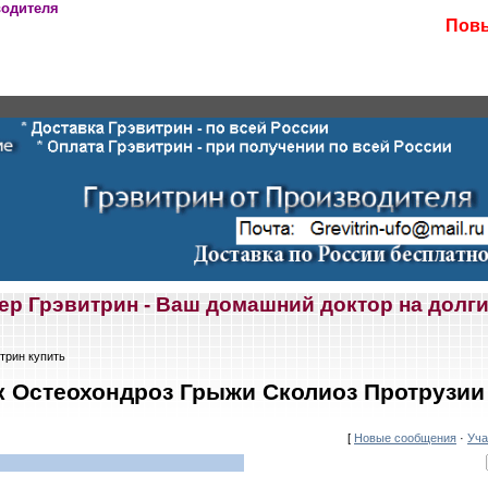
водителя
Повы
ер Грэвитрин - Ваш домашний доктор на долги
трин купить
 Остеохондроз Грыжи Сколиоз Протрузии
[
Новые сообщения
·
Уча