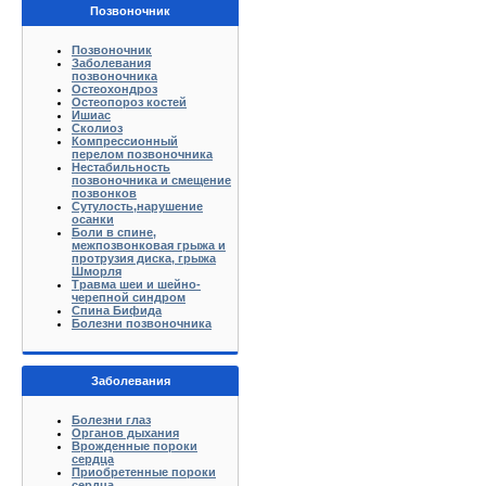
Позвоночник
Позвоночник
Заболевания
позвоночника
Остеохондроз
Остеопороз костей
Ишиас
Сколиоз
Компрессионный
перелом позвоночника
Нестабильность
позвоночника и смещение
позвонков
Сутулость,нарушение
осанки
Боли в спине,
межпозвонковая грыжа и
протрузия диска, грыжа
Шморля
Травма шеи и шейно-
черепной синдром
Спина Бифида
Болезни позвоночника
Заболевания
Болезни глаз
Органов дыхания
Врожденные пороки
сердца
Приобретенные пороки
сердца