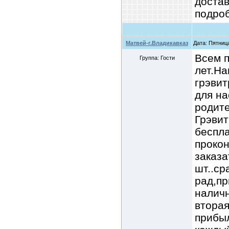
достав
подроб
Матвей-г.Владикавказ
Дата: Пятница
Всем п
Группа: Гости
лет.На
грэви
для на
родите
Грэви
беспла
проко
заказа
шт..ср
рад,пр
налич
вторая
прибы