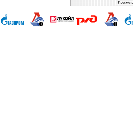
Анапа Армавир Белореченск Геленджик 
Славянск-на-Кубани Сочи Тимашевск Т
Владикавказ Владимир Благовещенск Екате
Брянск Иваново Казань Калининград Калуг
Ижевск Краснодар Красноярск Иркутск М
Новгород Новгород Новосибирск Омск М
Петербург Саранск Саратов Смоленск Ста
Ульяновск Томск Уфа Тула Тюмень Ростов-
50 лет Октября Агеево Александров Ал
Бавлены Бакшеево Балабаново Балаки
Белоозерский Белоомуг Белые Столбы Бел
Михайловское Бол Поляны Боровск Бород
Верея Видное Виленка Внуково Волоколамс
Высоковск Высокое Гаврилов Посад Голи
Гурьево д.Жилино-Горки Давыдово Деде