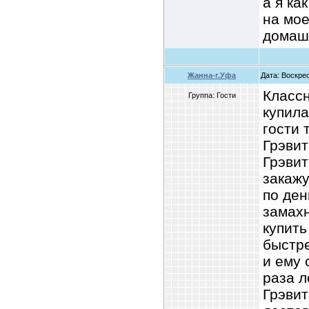
а я ка
на мое
домашн
Жанна-г.Уфа
Дата: Воскрес
Классн
Группа: Гости
купила
гости 
Грэвит
Грэвит
закажу
по ден
замахн
купить
быстр
и ему 
раза л
Грэвит