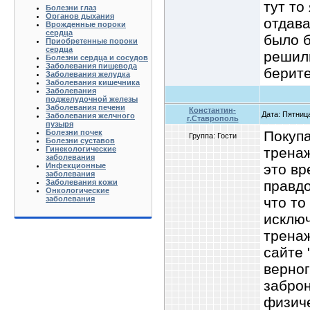
тут то
Болезни глаз
Органов дыхания
отдава
Врожденные пороки
сердца
было б
Приобретенные пороки
сердца
решили
Болезни сердца и сосудов
Заболевания пищевода
берите
Заболевания желудка
Заболевания кишечника
Заболевания
поджелудочной железы
Заболевания печени
Константин-
Дата: Пятница
Заболевания желчного
г.Ставрополь
пузыря
Покуп
Болезни почек
Группа: Гости
Болезни суставов
тренаж
Гинекологические
заболевания
это вр
Инфекционные
заболевания
правдо
Заболевания кожи
Онкологические
что то
заболевания
исклю
тренаж
сайте 
верног
заброн
физиче