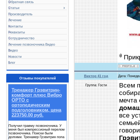
Обратная связь
Статьи
Производитель
Лечение
Контакты
Реквизиты
Сотрудничество
Лечение позвоночника Видео
Видео
Прик
Новости
Блог
Виктор 41 год
Дата: Понедел
Отзывы покупателей
Всем п
Группа: Гости
Тренажер Грэвитрин-
собир
комфорт плюс Вибро
мечта 
ОРТО с
ортопедическим
дома
подголовником, цена
все ус
223750.00 руб.
семьей
Получил травму позвоночника. У
говори
меня был компрессионый перелом
позвоночника. Поиски были
Грэви
долгими. Тренажер Грэвитрин попа