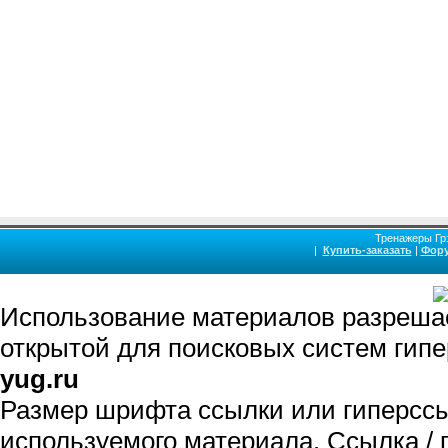
Фрязевский с-з Электросталь Сима Собин
Старожилово Старьево Степанцево Стол
Суховерково Сходня Сычево Талдом Тарус
Троицк Туголесский Бор Туменское Тургино
Федорцово Федякино Ферзиково Фосфори
Хорлово Хотьково Храпуново Черкутино
Шатурторф Шаховская Щелково Щербинка 
Польский Юхнов Ясногорск Яхрома
Массажная кровать купить для массажа спины массажный трена
Тренажеры Грэ
позвоночника, растяжка позвоночника, разгрузка позвоночника, су
|
Купить-заказать
|
Фор
Тренажер-кушетка для лечения позвоночника и массаж спины купить Гр
протрузии, грыжи шморля, ишиаса, радикулита, s-образного сколиоза ле
сколиоза, межпозвоночной грыжи, грыжи диска, протрузии, кифоза, грыжи
Использование материалов разрешае
открытой для поисковых систем гип
yug.ru
Размер шрифта ссылки или гиперсс
используемого материала. Ссылка / 