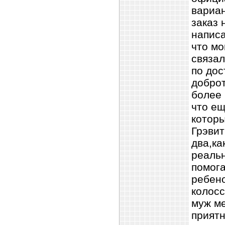
вариа
заказ 
написа
что мо
связал
по дос
доброт
более 
что ещ
которы
Грэвит
два,ка
реальн
помога
ребено
колосс
муж ме
приятн