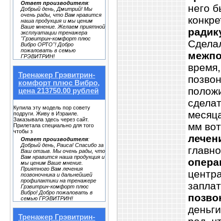
Ответ производителя
:
него 
Добрый день, Дмитрий! Мы
очень рады, что Вам нравится
конкре
наша продукция и мы ценим
Ваше мнение. Желаем приятной
радик
эксплуатации тренажера
"Грэвитрин-комфорт плюс
Сдела
Вибро ОРТО"! Добро
пожаловать в семью
межпо
ГРЭВИТРИН!
время,
Тренажер Грэвитрин-
позвон
комфорт плюс Вибро,
полож
цена 213750.00 рублей
сделат
Купила эту модель пор совету
месяца
подруги. Живу в Израиле.
Заказывала здесь через сайт.
мм вот
Прилетала специально для того
чтобы з
лечен
Ответ производителя
:
Добрый день, Раиса! Спасибо за
главн
Ваш отзыв. Мы очень рады, что
Вам нравится наша продукция и
опера
мы ценим Ваше мнение.
Приятного Вам лечения
центра
позвоночника и дальнейшей
профилактики на тренажере
запла
Грэвитрин-комфорт плюс
Вибро! Добро пожаловать в
позво
семью ГРЭВИТРИН!
деньги
Тренажер Грэвитрин-