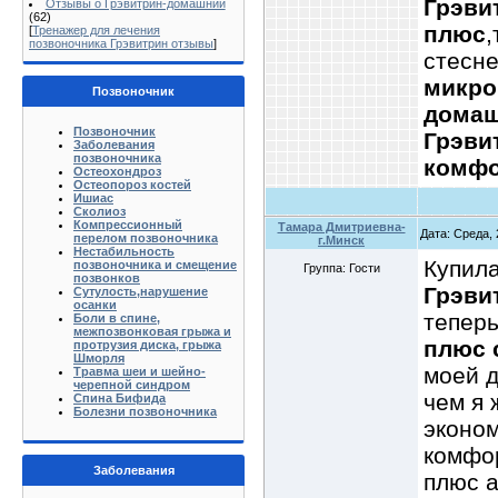
Грэви
Отзывы о Грэвитрин-домашний
(62)
плюс
,
[
Тренажер для лечения
позвоночника Грэвитрин отзывы
]
стесн
микро
Позвоночник
дома
Позвоночник
Грэви
Заболевания
позвоночника
комф
Остеохондроз
Остеопороз костей
Ишиас
Сколиоз
Компрессионный
Тамара Дмитриевна-
Дата: Среда, 
перелом позвоночника
г.Минск
Нестабильность
Купила
позвоночника и смещение
Группа: Гости
позвонков
Грэви
Сутулость,нарушение
осанки
тепер
Боли в спине,
межпозвонковая грыжа и
плюс 
протрузия диска, грыжа
Шморля
моей д
Травма шеи и шейно-
черепной синдром
чем я 
Спина Бифида
Болезни позвоночника
эконом
комфо
Заболевания
плюс а