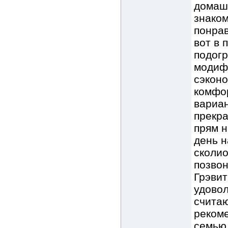
домашн
знако
понрав
вот в 
подогр
модифи
сэконо
комфо
вариан
прекра
прям н
день н
сколио
позвон
Грэвит
удово
счита
рекоме
семью