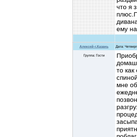
что я 
плюс.П
дивана
ему на
Алексей-г.Казань
Дата: Четверг
Приоб
Группа: Гости
домаш
то как
спиной
мне об
ежедн
позвон
разгру
процед
засыпа
приятн
поблаг