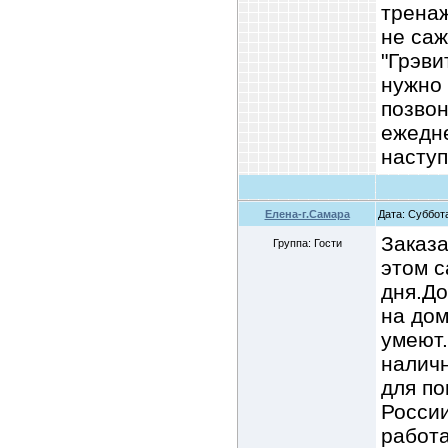
тренаж
не саж
"Грэви
нужно 
позво
ежедне
насту
Елена-г.Самара
Дата: Суббота
Заказа
Группа: Гости
этом с
дня.До
на дом
умеют
наличн
для по
России
работа