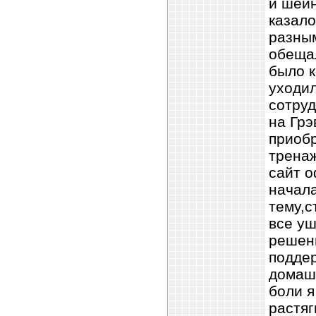
и шей
казало
разны
обещал
было к
уходил
сотру
на Грэ
приобр
трена
сайт о
начала
тему,с
все уш
решен
поддер
домаш
боли я
растяг