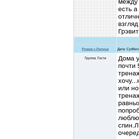
между 
есть 
отличн
взгля
Грэвит
Роман-г.Липецк
Дата: Суббота
Дома 
Группа: Гости
почти 
тренаж
хочу..
или но
тренаж
равных
попроб
люблю 
спин.Л
очеред