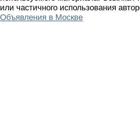
или частичного использования авто
Объявления в Москве
Использование материалов разрешае
открытой для поисковых систем гип
beztabletki.ru
Размер шрифта ссылки или гиперсс
используемого материала. Ссылка / 
или частичного использования авто