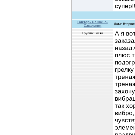
супер!!!
Виктория-г.Южно-
Дата: Вторник
Сахалинск
А я во
Группа: Гости
заказа
назад.
плюс т
подогр
грелку
тренаж
тренаж
захочу
вибрац
так хо
вибро,
чувств
элеме
раздви