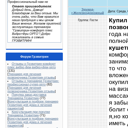
Профессиональный нам не
Ответ производителя
:
Эдуард-
Добрый день, Дамир!
Дата: Среда, 
г.Железнодорожный
Благодарим за Ваш отзыв. Мы
очень рады, что Вам нравится
Купил
Группа: Гости
наша продукция и мы ценим
Ваше мнение. Желаем приятной
позво
эксплуатации тренажера
"Грэвитрин-комфорт плюс
года н
Вибро+Фри ОРТО"! Добро
пожаловать в семью
полно
ГРЭВИТРИН!
кушет
комфор
Форум Грэвитрин
занима
Отзывы о Грэвитрин-комфорт
то что
плюс вибро,фри,вибро+фри,орто
(131)
вложен
[
Тренажер для лечения
позвоночника Грэвитрин отзывы
]
окупил
Отзывы о тренажере Грэвитрин-
профессионал,супер,орто
(82)
на виз
[
Тренажер для лечения
позвоночника Грэвитрин отзывы
]
масса
Покупка,заказ,доставка
Тренажера Грэвитрин
(77)
я забы
[
Консультация в подборе тренажер
Грэвитрин для дома и лечения
болит 
пациентов
]
Консультация при покупке
я,но к
Тренажера Грэвитрин
(71)
[
Консультация в подборе тренажер
иметь
Грэвитрин для дома и лечения
пациентов
]