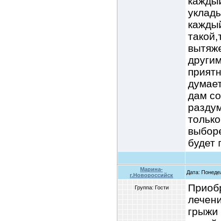
каждый
уклады
каждый
такой,
вытяж
другим
приятн
думает
дам со
раздум
только
выборе
будет 
Марина-
Дата: Понедел
г.Новороссийск
Приоб
Группа: Гости
лечени
грыжи