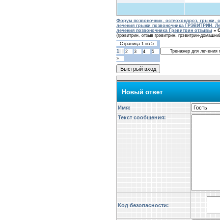
Форум позвоночник, остеохондроз, грыжи, с
лечения грыжи позвоночника ГРЭВИТРИН. Ле
лечения позвоночника Грэвитрин отзывы
»
(грэвитрин, отзыв грэвитрин, грэвитрин-домашни
Страница
1
из
5
1
2
3
4
5
»
Новый ответ
Имя:
Текст сообщения:
Код безопасности: