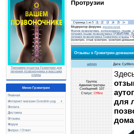
Протрузии
1
Страница
1
из
5
2
3
4
5
»
Модератор форума:
grevitrin-nvrsk
Форум позвоночник, остеохондроз, грыжи, с
лечения грыжи позвоночника ГРЭВИТРИН. Ле
лечения позвоночника Грэвитрин отзывы
»
(грэвитрин, отзыв грэвитрин, грэвитрин-домашни
Отзывы о Грэвитрин-домашни
admin
Дата: Суббота
Тренажер-кушетка Грэвитрин для
Здесь
лечения позвоночника и массажа
спины
отзы
Группа:
Администраторы
Меню Грэвитрин
Сообщений:
107
ауто
Статус:
Offline
Главная
для 
Интернет-магазин Grevitrin-yug
Оплата
позв
Доставка
дома
Отзывы
Форум
Вопрос / Ответ