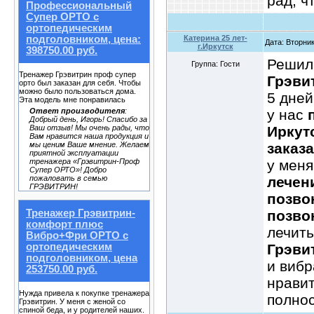
рад, ч
Профессиональный
Супер ОРТО с
ортопедическим
Катерина 25 лет-
подголовником, цена:
Дата: Вторник
г.Иркутск
398750.00 руб.
Реши
Группа: Гости
Тренажер Грэвитрин проф супер
Грэви
орто был заказан для себя. Чтобы
можно было пользоваться дома.
5 дней
Эта модель мне понравилась
у нас
Ответ производителя
:
Добрый день, Игорь! Спасибо за
Иркут
Ваш отзыв! Мы очень рады, что
Вам нравится наша продукция и
заказ
мы ценим Ваше мнение. Желаем
приятной эксплуатации
у меня
тренажера «Грэвитрин-Проф
Супер ОРТО»! Добро
лечен
пожаловать в семью
ГРЭВИТРИН!
позво
позво
Тренажер Грэвитрин-
комфорт плюс
лечит
Вибро+Фри ОРТО с
Грэви
ортопедическим
подголовником, цена
и вибр
253750.00 руб.
нрави
Нужда привела к покупке тренажера
полно
Грэвитрин. У меня с женой со
спиной беда, и у родителей наших.