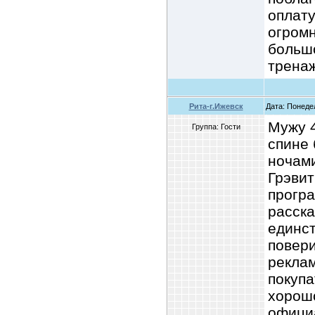
оплату
огромн
больш
тренаж
Рита-г.Ижевск
Дата: Понеде
Мужу 4
Группа: Гости
спине
ночами
Грэвит
програ
расска
единст
повери
рекла
покуп
хорошо
офици