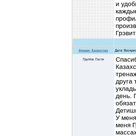
и удоб
каждые
профи
произ
Грэвит
Арман- Казахстан
Дата: Воскрес
Спасиб
Группа: Гости
Казахс
тренаж
друга 
уклады
день. 
обязат
Детишк
У меня
меня Г
масса