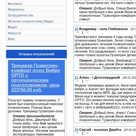
лучше Грэвитрина нет. На ноги ставит, 
Контакты
Ответ
:
Добрый день, Ольга Викт
Реквизиты
наша продукция и мы ценим Ваше 
Сотрудничество
позвоночника
"Грэвитрин-комфорт
семье
!
Лечение позвоночника Видео
Видео
22
Владимир - село Глебовское
(27.
1
Новости
Приобретался тренажер 4 года назад. 
Блог
позвоночника Грэвитрин. Лечит спину 
Для домашнего лечения позвоночника у
Грэвитрин мне спас спину, сейчас и за
лечения. Кто раздумывает, то могу ска
Отзывы покупателей
спины только кушетка Грэвитрин делае
Ответ
:
Добрый день, Владимир! 
продукция и мы ценим Ваше мнени
Тренажер Грэвитрин-
позвоночника "Грэвитрин-комфорт
комфорт плюс Вибро
ОРТО с
21
Алекс - г.Долгопрудный
(26.02.202
ортопедическим
1
подголовником, цена
Модель тренажера нравится, были про
вибро, а значит нет функции массажа
223750.00 руб.
технология карты ФРИ. Да, как верно п
Меня еще в момент покупки предупреж
ОРТО. Его можно вполне оценить, так к
Получил травму позвоночника. У
на выход. А так для меня есть в нем 
меня был компрессионый перелом
взял с орто и вибрацией)))))), хочется
позвоночника. Поиски были
долгими. Тренажер Грэвитрин попа
Ответ
:
Добрый день, Алекс! Спас
Ответ производителя
:
продукция и мы ценим Ваше мнени
Добрый день, Дмитрий! Мы
позвоночника "Грэвитрин-комфорт
очень рады, что Вам нравится
наша продукция и мы ценим
20
Сергей - поселок Джубга
(05.02.20
Ваше мнение. Желаем приятной
1
эксплуатации тренажера