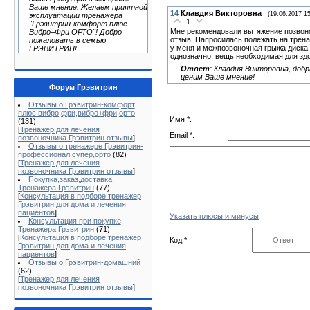
Ваше мнение. Желаем приятной
14
Клавдия Викторовна
(19.06.2017 15
эксплуатации тренажера
1
"Грэвитрин-комфорт плюс
Мне рекомендовали вытяжение позвоно
Вибро+Фри ОРТО"! Добро
отзыв. Напросилась полежать на трена
пожаловать в семью
у меня и межпозвоночная грыжа диска 
ГРЭВИТРИН!
однозначно, вещь необходимая для зд
Ответ
:
Клавдия Викторовна, добр
ценим Ваше мнение!
Форум Грэвитрин
Отзывы о Грэвитрин-комфорт
плюс вибро,фри,вибро+фри,орто
Имя *:
(131)
[
Тренажер для лечения
Email *:
позвоночника Грэвитрин отзывы
]
Отзывы о тренажере Грэвитрин-
профессионал,супер,орто
(82)
[
Тренажер для лечения
позвоночника Грэвитрин отзывы
]
Покупка,заказ,доставка
Тренажера Грэвитрин
(77)
[
Консультация в подборе тренажер
Грэвитрин для дома и лечения
пациентов
]
Указать плюсы и минусы
Консультация при покупке
Тренажера Грэвитрин
(71)
[
Консультация в подборе тренажер
Код *:
Грэвитрин для дома и лечения
пациентов
]
Отзывы о Грэвитрин-домашний
(62)
[
Тренажер для лечения
позвоночника Грэвитрин отзывы
]