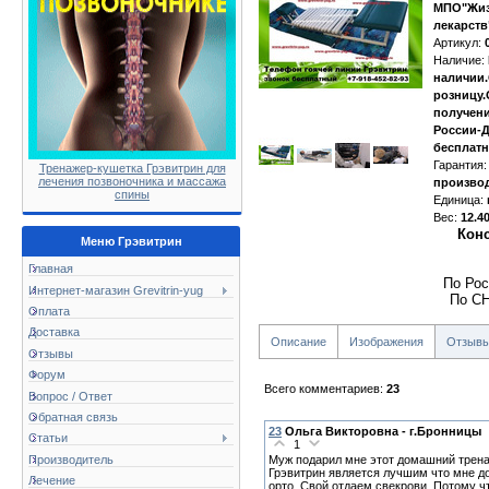
МПО"Жиз
лекарств
Артикул
:
Наличие
:
наличии.
розницу.
получени
России-Д
бесплатн
Гарантия
:
Тренажер-кушетка Грэвитрин для
лечения позвоночника и массажа
произво
спины
Единица
:
Вес
:
12.4
Конс
Меню Грэвитрин
Главная
По Рос
Интернет-магазин Grevitrin-yug
По СН
Оплата
Доставка
Описание
Изображения
Отзыв
Отзывы
Форум
Всего комментариев
:
23
Вопрос / Ответ
Обратная связь
23
Ольга Викторовна - г.Бронницы
Статьи
1
Производитель
Муж подарил мне этот домашний тренаж
Грэвитрин является лучшим что мне д
Лечение
орто. Свой отдаем свекрови. Потому чт