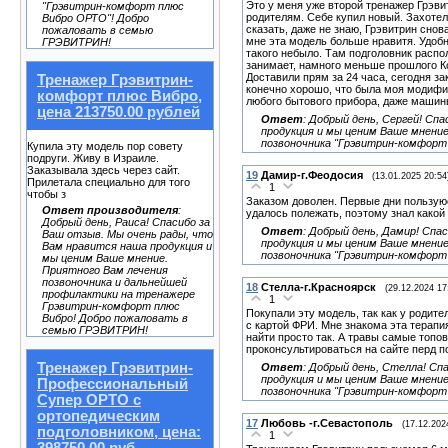
Это у меня уже второй тренажер Грэвит
"Грэвитрин-комфорт плюс
родителям. Себе купил новый. Захотело
Вибро ОРТО"! Добро
сказать, даже не знаю, Грэвитрин снов
пожаловать в семью
мне эта модель больше нравитя. Удобн
ГРЭВИТРИН!
такого небыло. Там подголовник распо
занимает, намного меньше прошлого 
Доставили прям за 24 часа, сегодня за
Тренажер Грэвитрин-
конечно хорошо, что была моя модифик
комфорт плюс Вибро,
любого бытового прибора, даже машин
цена 213750.00 рублей
Ответ
:
Добрый день, Сергей! Спа
продукция и мы ценим Ваше мнени
позвоночника "Грэвитрин-комфорт
Купила эту модель пор совету
подруги. Живу в Израиле.
Заказывала здесь через сайт.
19
Дамир-г.Феодосия
(13.01.2025 20:54
Прилетала специально для того
1
чтобы з
Заказом доволен. Первые дни пользуюсь
Ответ производителя
:
удалось полежать, поэтому знал какой 
Добрый день, Раиса! Спасибо за
Ответ
:
Добрый день, Дамир! Спа
Ваш отзыв. Мы очень рады, что
продукция и мы ценим Ваше мнени
Вам нравится наша продукция и
позвоночника "Грэвитрин-комфорт
мы ценим Ваше мнение.
Приятного Вам лечения
позвоночника и дальнейшей
18
Стелла-г.Красноярск
(29.12.2024 17
профилактики на тренажере
1
Грэвитрин-комфорт плюс
Покупали эту модель, так как у родит
Вибро! Добро пожаловать в
с картой ФРИ. Мне знакома эта терапи
семью ГРЭВИТРИН!
найти просто так. А травы самые топо
проконсультироваться на сайте перд п
Тренажер Грэвитрин-
Ответ
:
Добрый день, Стелла! Сп
продукция и мы ценим Ваше мнени
Профессиональный
позвоночника "Грэвитрин-комфорт
Супер ОРТО с
ортопедическим
17
Любовь -г.Севастополь
(17.12.202
подголовником, цена:
1