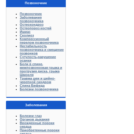
Позвоночник
Позвоночник
Заболевания
позвоночника
Остеохондроз
Остеопороз костей
Ишиас
Сколиоз
Компрессионный
перелом позвоночника
Нестабильность
позвоночника и смещение
позвонков
Сутулость,нарушение
осанки
Боли в спине,
межпозвонковая грыжа и
протрузия диска, грыжа
Шморля
Травма шеи и шейно-
черепной синдром
Спина Бифида
Болезни позвоночника
Заболевания
Болезни глаз
Органов дыхания
Врожденные пороки
сердца
Приобретенные пороки
сердца