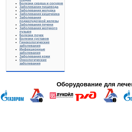
Болезни сердца и сосудов
Заболевания пищевода
Заболевания желудка
Заболевания кишечника
Заболевания
поджелудочной железы
Заболевания печени
Заболевания желчного
пузыря
Болезни почек
Болезни суставов
Гинекологические
заболевания
Инфекционные
заболевания
Заболевания кожи
Онкологические
заболевания
Оборудование для лече
Анапа Армавир Белореченск Геленджик Ейск Краснодар Кропоткин Крымск Лабинск Новороссийск Славянс
Волгоград Вологда Воронеж Астрахань Архангельск Брянск Иваново Казань Калининград Калуга Кемерово Л
Нижний Новгород Новгород Новосибирск Омск Москва Псков Мурманск Обнинск Оренбург Самара Санкт-Петер
на-Дону Рязань Чебоксары Челябинск Чита Якутск Ярославль 50 лет Октября Агеево Александров Алек
Батюшково Белоозерский Белоомуг Белые Столбы Белый Белый Городок Берендеево Богородское Бол Гр
Внуково Волоколамск Воротынск Воскресенск Востряково Выкопанка Высокиничи Высоковск Высокое Г
Дзержинский Дмитров Дмитровский Погост Дмитровское Долгопрудный Домодедово Дорохово Дрезна Дубна 