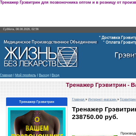
Тренажер Грэвитрин для позвоночника оптом и в розницу от произ
Суббота, 08.08.2026, 02:56
Главная
|
Мой профиль
|
Выход
|
Вход
Тренажер Грэвитрин - 
Главная
»
Интернет-магазин
»
Грэвитрин
Тренажер Грэвитрин
Тренажер Грэвитри
238750.00 руб.
Производ