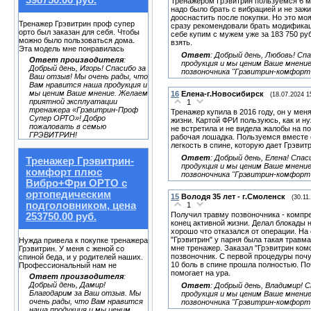
398750.00 руб.
Тренажером Грэвитрин пользуемся 6 м
надо было брать с вибрацией и не заж
дооснастить после покупки. Но это моя
Тренажер Грэвитрин проф супер
сразу рекомендовали брать модификац
орто был заказан для себя. Чтобы
себе купим с мужем уже за 183 750 р
можно было пользоваться дома.
взять.
Эта модель мне понравилась
Ответ
:
Добрый день, Любовь! Сп
Ответ производителя
:
продукция и мы ценим Ваше мнени
Добрый день, Игорь! Спасибо за
позвоночника "Грэвитрин-комфорт
Ваш отзыв! Мы очень рады, что
Вам нравится наша продукция и
мы ценим Ваше мнение. Желаем
16
Елена-г.Новосибирск
(18.07.2024 1
приятной эксплуатации
1
тренажера «Грэвитрин-Проф
Тренажер купила в 2016 году, он у мен
Супер ОРТО»! Добро
жизни. Картой ФРИ пользуюсь, как и н
пожаловать в семью
не встретила и не видела жалобы на п
ГРЭВИТРИН!
рабочая лошадка. Пользуемся вместе с
легкость в спине, которую дает Грэвит
Ответ
:
Добрый день, Елена! Спас
Тренажер Грэвитрин-
продукция и мы ценим Ваше мнени
комфорт плюс
позвоночника "Грэвитрин-комфорт
Вибро+Фри ОРТО с
ортопедическим
15
Володя 35 лет - г.Смоленск
(30.11
подголовником, цена
1
Получил травму позвоночника - компре
253750.00 руб.
конец активной жизни. Делал блокады 
хорошо что отказался от операции. Н
"Грэвитрин" у парня была такая травм
Нужда привела к покупке тренажера
мне тренажер. Заказал "Грэвитрин ко
Грэвитрин. У меня с женой со
позвоночник. С первой процедуры почу
спиной беда, и у родителей наших.
10 боль в спине прошла полностью. П
Профессиональный нам не
помогает на ура.
Ответ производителя
:
Добрый день, Дамир!
Ответ
:
Добрый день, Владимир! 
Благодарим за Ваш отзыв. Мы
продукция и мы ценим Ваше мнени
очень рады, что Вам нравится
позвоночника "Грэвитрин-комфорт
наша продукция и мы ценим